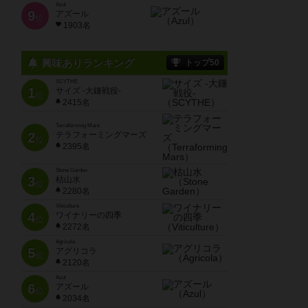
Azul
9
アズール
位
1903名
興味ありランキング
トップ50
SCYTHE
1
サイズ -大鎌戦役-
位
2415名
Terraforming Mars
2
テラフォーミングマーズ
位
2395名
Stone Garden
3
枯山水
位
2280名
Viticulture
4
ワイナリーの四季
位
2272名
Agricola
5
アグリコラ
位
2120名
Azul
6
アズール
位
2034名