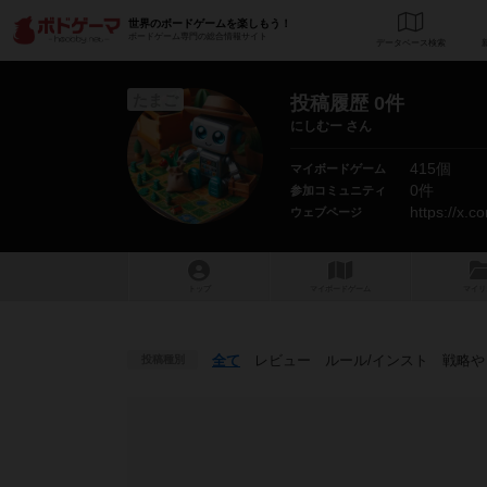
世界のボードゲームを楽しもう！
ボードゲーム専門の総合情報サイト
データベース
検
たまご
投稿履歴 0件
にしむー さん
415個
マイボードゲーム
0件
参加コミュニティ
https://x.
ウェブページ
トップ
マイボードゲーム
マイリ
全て
レビュー
ルール
/インスト
戦略
や
投稿種別