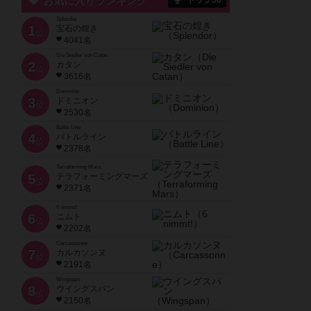
お気に入りランキング
トップ50
Splendor
1
宝石の煌き
位
4041名
Die Siedler von Catan
2
カタン
位
3616名
Dominion
3
ドミニオン
位
2530名
Battle Line
4
バトルライン
位
2378名
Terraforming Mars
5
テラフォーミングマーズ
位
2371名
6 nimmt!
6
ニムト
位
2202名
Carcassonne
7
カルカソンヌ
位
2191名
Wingspan
8
ウイングスパン
位
2150名