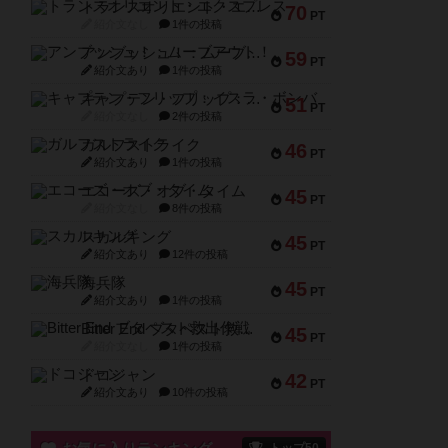
トランスオリエント・エクスプレス
70
PT
紹介文なし
1件の投稿
アンブッシュ！：ムーブアウト！
59
PT
紹介文あり
1件の投稿
キャプテン・フリップ：イスラ・ボンバ
51
PT
紹介文なし
2件の投稿
ガルフストライク
46
PT
紹介文あり
1件の投稿
エコーズ・オブ・タイム
45
PT
紹介文なし
8件の投稿
スカルキング
45
PT
紹介文あり
12件の投稿
海兵隊
45
PT
紹介文あり
1件の投稿
Bitter End ブタペスト救出作戦
45
PT
紹介文なし
1件の投稿
ドコジャン
42
PT
紹介文あり
10件の投稿