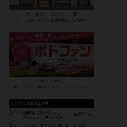
ボードゲームカフェ一覧
ボドゲが遊べる店舗を全国500店舗以上掲載中
ボドファン
ボードゲームに特化したクラウドファンディング
アクセス数 急上昇中
無限まちがいさがし
574
PT
紹介文あり
2件の投稿
リワイルド：サウスアメリカ