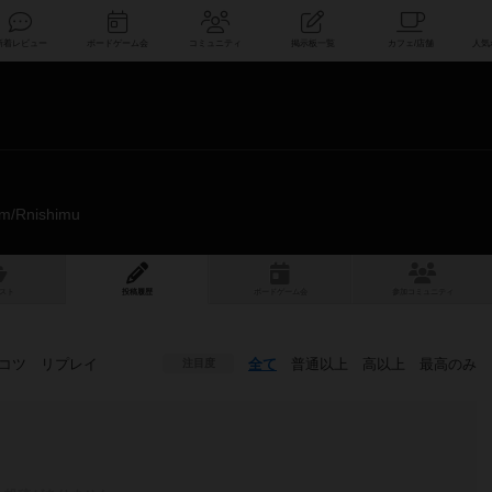
索
新着レビュー
ボードゲーム会
コミュニティ
掲示板一覧
com/Rnishimu_
スト
投稿履歴
ボ
ー
ドゲ
ーム
会
参加
コミュニティ
コツ
リプレイ
全て
普通以上
高以上
最高のみ
注目度