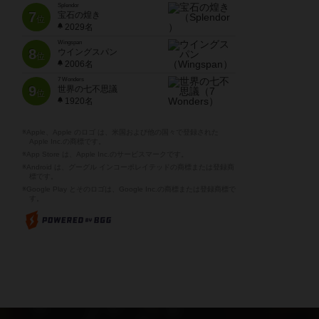
Splendor
7
宝石の煌き
位
2029名
Wingspan
8
ウイングスパン
位
2006名
7 Wonders
9
世界の七不思議
位
1920名
※Apple、Apple のロゴ は、米国および他の国々で登録された
Apple Inc.の商標です。
※App Store は、Apple Inc.のサービスマークです。
※Android は、グーグル インコーポレイテッドの商標または登録商
標です。
※Google Play とそのロゴは、Google Inc.の商標または登録商標で
す。