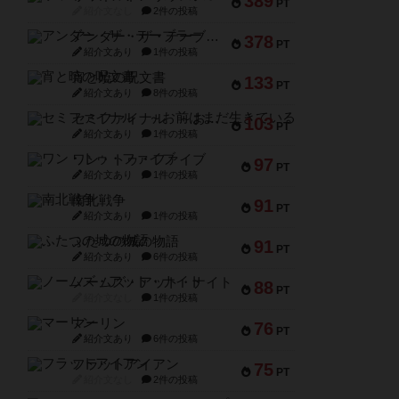
389
PT
紹介文なし
2件の投稿
アンダー・ザ・テーブラー
378
PT
紹介文あり
1件の投稿
宵と暁の呪文書
133
PT
紹介文あり
8件の投稿
セミファイナル ～お前はまだ生きている～
103
PT
紹介文あり
1件の投稿
ワン・トゥ・ファイブ
97
PT
紹介文あり
1件の投稿
南北戦争
91
PT
紹介文あり
1件の投稿
ふたつの城の物語
91
PT
紹介文あり
6件の投稿
ノームズ・アット・ナイト
88
PT
紹介文なし
1件の投稿
マーリン
76
PT
紹介文あり
6件の投稿
フラットアイアン
75
PT
紹介文なし
2件の投稿