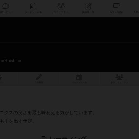
索
新着レビュー
ボードゲーム会
コミュニティ
掲示板一覧
com/Rnishimu_
スト
投稿履歴
ボ
ー
ドゲ
ーム
会
参加
コミュニティ
い)がメカニクスの良さを最も味わえる気がしています。
も手を出す予定。