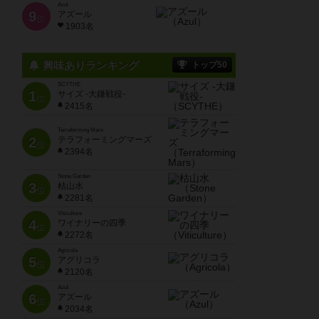
Azul
9
アズール
位
1903名
興味ありランキング
トップ50
SCYTHE
1
サイズ -大鎌戦役-
位
2415名
Terraforming Mars
2
テラフォーミングマーズ
位
2394名
Stone Garden
3
枯山水
位
2281名
Viticulture
4
ワイナリーの四季
位
2272名
Agricola
5
アグリコラ
位
2120名
Azul
6
アズール
位
2034名