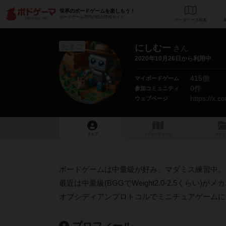
世界のボードゲームを楽しもう！
ボードゲーム専門の総合情報サイト
データベース
検
たまご
にしむー
さん
2020年10月26日から利用中
415個
マイボードゲーム
0件
参加コミュニティ
https://x.
ウェブページ
トップ
マイボードゲーム
マイリ
ボードゲームは中量級が好み、マダミス練習中。
最近は中量級(BGGでWeight2.0-2.5くら
オブシディアンプロトコルでミニチュアゲームに