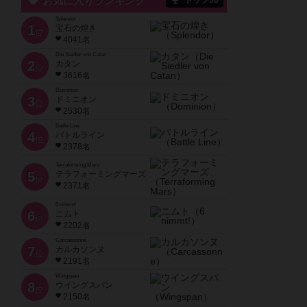
お気に入りランキング
トップ50
Splendor
1
宝石の煌き
位
4041名
Die Siedler von Catan
2
カタン
位
3616名
Dominion
3
ドミニオン
位
2530名
Battle Line
4
バトルライン
位
2378名
Terraforming Mars
5
テラフォーミングマーズ
位
2371名
6 nimmt!
6
ニムト
位
2202名
Carcassonne
7
カルカソンヌ
位
2191名
Wingspan
8
ウイングスパン
位
2150名