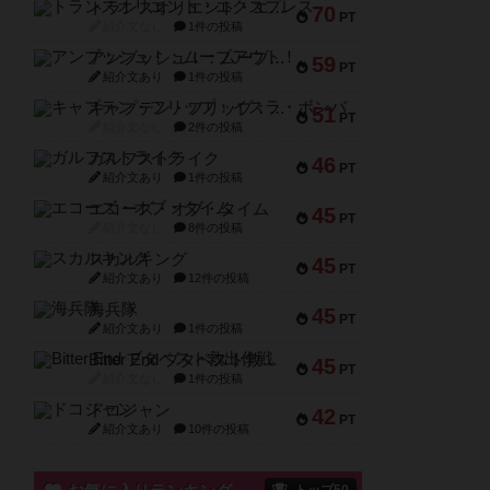
トランスオリエント・エクスプレス
70
PT
紹介文なし
1件の投稿
アンブッシュ！：ムーブアウト！
59
PT
紹介文あり
1件の投稿
キャプテン・フリップ：イスラ・ボンバ
51
PT
紹介文なし
2件の投稿
ガルフストライク
46
PT
紹介文あり
1件の投稿
エコーズ・オブ・タイム
45
PT
紹介文なし
8件の投稿
スカルキング
45
PT
紹介文あり
12件の投稿
海兵隊
45
PT
紹介文あり
1件の投稿
Bitter End ブタペスト救出作戦
45
PT
紹介文なし
1件の投稿
ドコジャン
42
PT
紹介文あり
10件の投稿