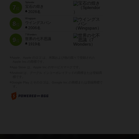
Splendor
7
宝石の煌き
位
2028名
Wingspan
8
ウイングスパン
位
2006名
7 Wonders
9
世界の七不思議
位
1919名
※Apple、Apple のロゴ は、米国および他の国々で登録された
Apple Inc.の商標です。
※App Store は、Apple Inc.のサービスマークです。
※Android は、グーグル インコーポレイテッドの商標または登録商
標です。
※Google Play とそのロゴは、Google Inc.の商標または登録商標で
す。