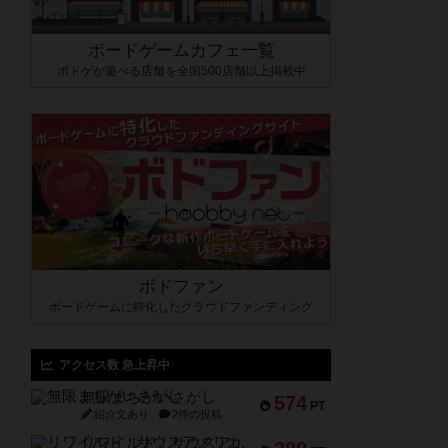
ボードゲームカフェ一覧
ボドゲが遊べる店舗を全国500店舗以上掲載中
ボドファン
ボードゲームに特化したクラウドファンディング
アクセス数 急上昇中
無限まちがいさがし
574
PT
紹介文あり
2件の投稿
リワイルド：サウスアメリカ