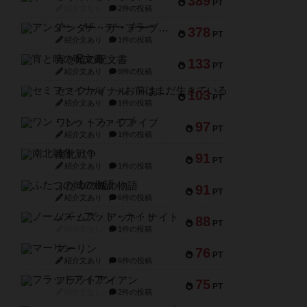
389
PT
紹介文なし
2件の投稿
アンダー・ザ・テーブラー
378
PT
紹介文あり
1件の投稿
宵と暁の呪文書
133
PT
紹介文あり
8件の投稿
セミファイナル ～お前はまだ生きている～
103
PT
紹介文あり
1件の投稿
ワン・トゥ・ファイブ
97
PT
紹介文あり
1件の投稿
南北戦争
91
PT
紹介文あり
1件の投稿
ふたつの城の物語
91
PT
紹介文あり
6件の投稿
ノームズ・アット・ナイト
88
PT
紹介文なし
1件の投稿
マーリン
76
PT
紹介文あり
6件の投稿
フラットアイアン
75
PT
紹介文なし
2件の投稿