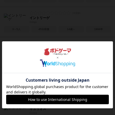
イントリーゲ
Intrige
3～5人
45分前後
14歳～
1994年
ニムト
6 nimmt!
2～10人
30分前後
8歳～
1994年
THE 残業
THE ZANGYO
3～5人
15～30分
10歳～
2016年
キュリオス
Curios