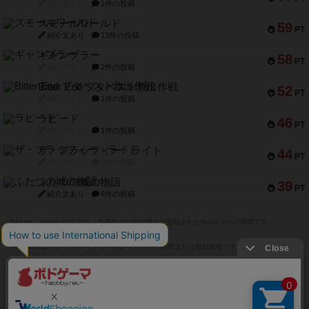
紹介文なし
1件の投稿
スモールワールド
59
PT
紹介文あり
13件の投稿
ギャンブラー
58
PT
紹介文なし
2件の投稿
Bitter End ブタペスト救出作戦
52
PT
紹介文なし
1件の投稿
ラピード
46
PT
紹介文なし
1件の投稿
ザ・フラッフィー・ライト
44
PT
紹介文なし
0件の投稿
ふたつの城の物語
39
PT
紹介文あり
6件の投稿
※Apple、Apple のロゴ は、米国および他の国々で登録されたApple Inc.の商標です。
※App Store は、Apple Inc.のサービスマークです。
※Android は、グーグル インコーポレイテッドの商標または登録商標です。
※Google Play とそのロゴは、Google Inc.の商標または登録商標です。