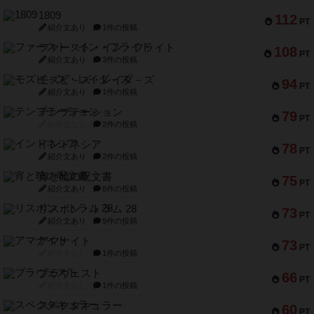
1809
112
PT
紹介文あり
1件の投稿
ファースト・イン・フライト
108
PT
紹介文あり
3件の投稿
モズビ－ズ・レイダ－ズ
94
PT
紹介文あり
1件の投稿
テンプテーション
79
PT
紹介文なし
2件の投稿
インドネシア
78
PT
紹介文あり
2件の投稿
宵と暁の呪文書
75
PT
紹介文あり
8件の投稿
リスボン・トラム 28
73
PT
紹介文あり
9件の投稿
アマナイト
73
PT
紹介文なし
1件の投稿
ブラヴェスト
66
PT
紹介文なし
1件の投稿
スペクタキュラー
60
PT