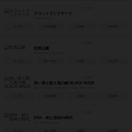
スコットランドヤード
Scotland Yard
3～6人
45分前後
10歳～
1983年
狂気山脈
Mountains of Madness
3～5人
60～90分
12歳～
2017年
赤い扉と殺人鬼の鍵 BLACK MAZE
Akai Tobira to Satsujinki no Kagi: Black Maze
2～6人
10分前後
10歳～
2019年
ERA：剣と信仰の時代
Era: Medieval Age
1～4人
45～60分
12歳～
2019年