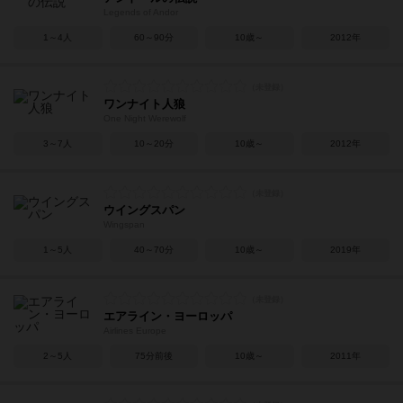
Legends of Andor
1～4人
60～90分
10歳～
2012年
ワンナイト人狼
One Night Werewolf
3～7人
10～20分
10歳～
2012年
ウイングスパン
Wingspan
1～5人
40～70分
10歳～
2019年
エアライン・ヨーロッパ
Airlines Europe
2～5人
75分前後
10歳～
2011年