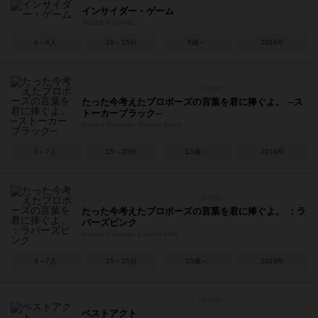
インサイダー・ゲーム
INSIDER GAME
4～8人
10～15分
9歳～
2016年
たった今考えたプロポーズの言葉を君に捧ぐよ。 ─ス
トーカーブラック─
Instant Propose: Stalker Black
3～7人
15～35分
13歳～
2019年
たった今考えたプロポーズの言葉を君に捧ぐよ。 ：ラ
バーズピンク
Instant Propose: Lover's Pink
3～7人
15～35分
13歳～
2019年
ベストアクト