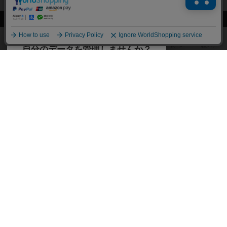
閉じる
ボドゲーマTOP
ボドとも一覧
まさ
マイボードゲーム
経験あり
ボドゲーマTOP
ボードゲームのプレイ履歴を記録し
て、
ボードゲームを検索する
自分のデータを管理しませんか？
約75,000人
がボドゲーマを利用中！
ボードゲームの新着レビュー
遊んだボードゲームを記録する
ボードゲーム会情報
気になるゲームのレビューを読む
お気に入り作品・所有リストの共
メカニクス特集
有
掲示板・トピックス
ログイン / 会員登録（10秒）
Google
X
ボドとも・会員一覧
Apple
Facebook
ボードゲーム業界コラム
または
ボドゲーマご利用案内