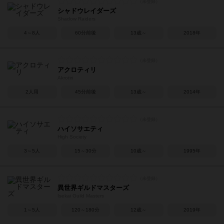
シャドウレイダーズ
Shadow Raiders
4～8人
60分前後
13歳～
2018年
アクロティリ
Akrotiri
2人用
45分前後
13歳～
2014年
ハイソサエティ
High Society
3～5人
15～30分
10歳～
1995年
異世界ギルドマスターズ
Isekai Guild Masters
1～5人
120～180分
12歳～
2019年