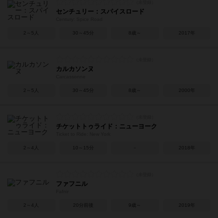
センチュリー：スパイスロード
Century: Spice Road
2～5人
30～45分
8歳～
2017年
カルカソンヌ
Carcassonne
2～5人
30～45分
8歳～
2000年
チケットトゥライド：ニューヨーク
Ticket to Ride: New York
2～4人
10～15分
－
2018年
ファフニル
Fafnir
2～4人
20分前後
9歳～
2019年