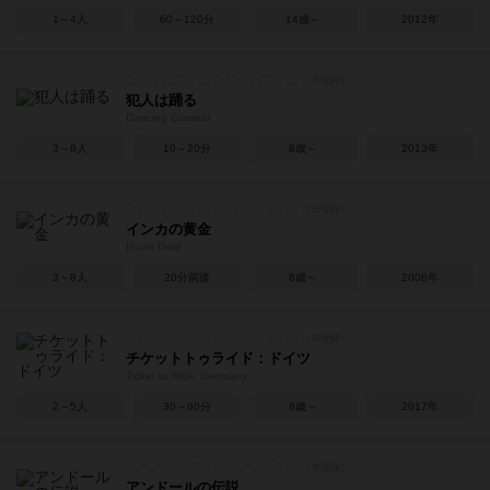
1～4人
60～120分
14歳～
2012年
犯人は踊る
Dancing Criminal
3～8人
10～20分
8歳～
2013年
インカの黄金
Incan Gold
3～8人
20分前後
8歳～
2006年
チケットトゥライド：ドイツ
Ticket to Ride: Germany
2～5人
30～60分
8歳～
2017年
アンドールの伝説