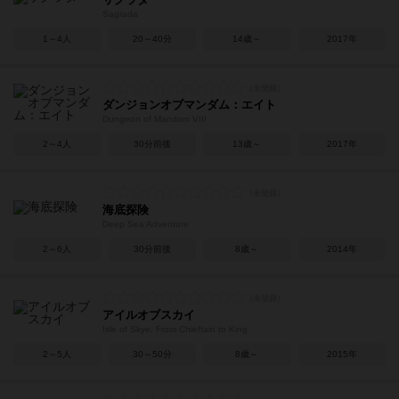
Sagrada
1～4人
20～40分
14歳～
2017年
ダンジョンオブマンダム：エイト
Dungeon of Mandom VIII
2～4人
30分前後
13歳～
2017年
海底探険
Deep Sea Adventure
2～6人
30分前後
8歳～
2014年
アイルオブスカイ
Isle of Skye: From Chieftain to King
2～5人
30～50分
8歳～
2015年