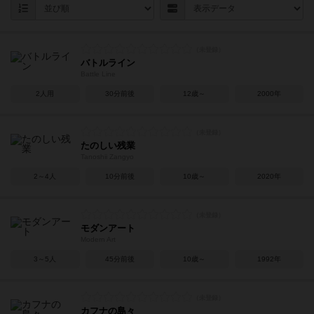
バトルライン
Battle Line
2人用
30分前後
12歳～
2000年
たのしい残業
Tanoshii Zangyo
2～4人
10分前後
10歳～
2020年
モダンアート
Modern Art
3～5人
45分前後
10歳～
1992年
カフナの島々