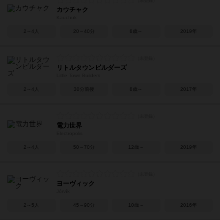
カウチャク
Kauchuk
2～4人
20～40分
8歳～
2019年
リトルタウンビルダーズ
Little Town Builders
2～4人
30分前後
8歳～
2017年
電力世界
Electropolis
2～4人
50～70分
12歳～
2019年
ヨーヴィック
Jórvík
2～5人
45～90分
10歳～
2016年