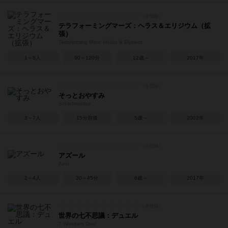
テラフォーミングマーズ：ヘラス＆エリジウム（拡
張）
Terraforming Mars: Hellas & Elysium
1～5人
90～120分
12歳～
2017年
そっとおやすみ
Schlafmuetze
3～7人
15分前後
5歳～
2002年
アズール
Azul
2～4人
30～45分
8歳～
2017年
世界の七不思議：デュエル
7 Wonders Duel