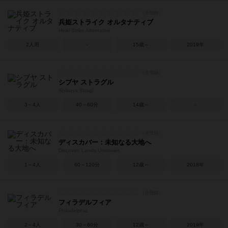
兵姫ストライク オルタナティブ
Heiki Strike Alternative
2人用
－
15歳～
2019年
シブヤ ストラグル
Shibuya Stragl
3～4人
40～60分
14歳～
－
ディスカバー：未知なる大地へ
Discover: Lands Unknown
1～4人
60～120分
12歳～
2018年
フィラデルフィア
Philadelphia
2～4人
30～60分
12歳～
2019年