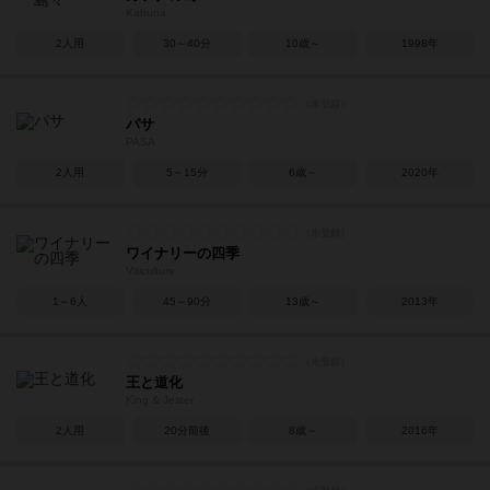
Kahuna
2人用
30～40分
10歳～
1998年
パサ
PASA
2人用
5～15分
6歳～
2020年
ワイナリーの四季
Viticulture
1～6人
45～90分
13歳～
2013年
王と道化
King & Jester
2人用
20分前後
8歳～
2016年