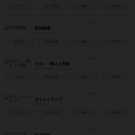
2～5人
15～20分
14歳～
2019年
探偵稼業
Detective Life
3～5人
30分前後
10歳～
2020年
カタン：商人と蛮族
Catan: Traders & Barbarians
2～4人
60分前後
10歳～
2007年
タイムトラップ
TIMETRAP
2～4人
10～15分
14歳～
2019年
サグラダ