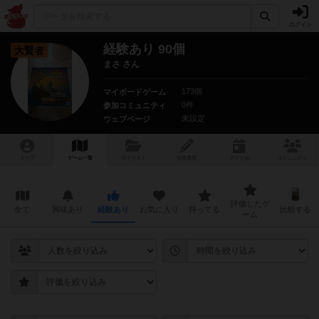
ログイン
経験あり 90個
大賢者
まさ さん
173個
マイボードゲーム
0件
参加コミュニティ
未設定
ウェブページ
トップ
ゲーム一覧
マイリスト
投稿履歴
ボ
ドゲ
会
コミュニティ
評価したゲ
全て
興味あり
経験あり
お気に入り
持ってる
比較する
ーム