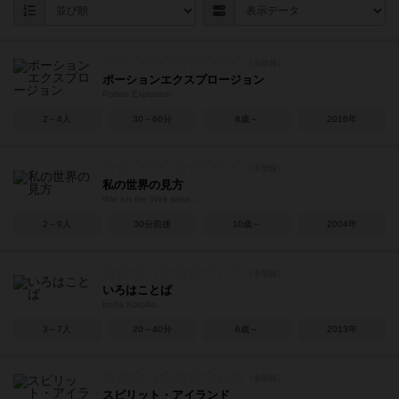
ポーションエクスプロージョン
Potion Explosion
2～4人
30～60分
8歳～
2016年
私の世界の見方
Wie ich die Welt sehe...
2～9人
30分前後
10歳～
2004年
いろはことば
Iroha Kotoba
3～7人
20～40分
6歳～
2013年
スピリット・アイランド