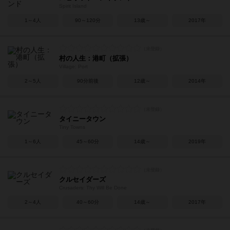
Spirit Island
1～4人
90～120分
13歳～
2017年
村の人生：港町（拡張）
Village: Port
2～5人
90分前後
12歳～
2014年
タイニータウン
Tiny Towns
1～6人
45～60分
14歳～
2019年
クルセイダーズ
Crusaders: Thy Will Be Done
2～4人
40～60分
14歳～
2017年