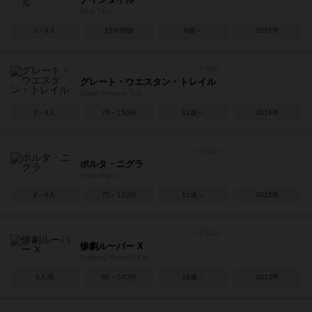
Nine Tiles
2～4人
15分前後
6歳～
2015年
グレート・ウエスタン・トレイル
Great Western Trail
2～4人
75～150分
12歳～
2016年
ポルタ・ニグラ
Porta Nigra
2～4人
75～120分
12歳～
2015年
惨劇ルーパー X
Tragedy RoopeR Kai
4人用
90～240分
15歳～
2013年