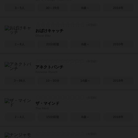
3～5人
30～35分
8歳～
2016年
おばけキャッチ
Ghost Blitz
2～8人
20分前後
8歳～
2010年
アネクトパンチ
Annecto Punch
3～99人
10～30分
14歳～
2018年
ザ・マインド
The Mind
2～4人
15分前後
8歳～
2018年