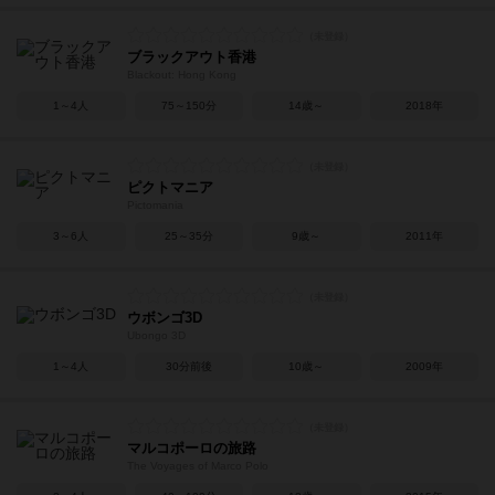
ブラックアウト香港
Blackout: Hong Kong
1～4人
75～150分
14歳～
2018年
ピクトマニア
Pictomania
3～6人
25～35分
9歳～
2011年
ウボンゴ3D
Ubongo 3D
1～4人
30分前後
10歳～
2009年
マルコポーロの旅路
The Voyages of Marco Polo