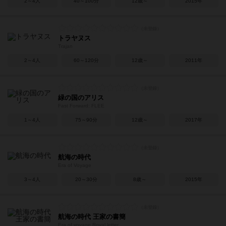
2～4人
40～100分
12歳～
2015年
トラヤヌス
Trajan
2～4人
60～120分
12歳～
2011年
緑の国のアリス
Fast Forward: FLEE
1～4人
75～90分
12歳～
2017年
航海の時代
Era of Voyage
3～4人
20～30分
8歳～
2015年
航海の時代 王家の書簡
Era of voyage Royal letter