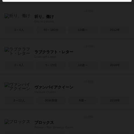
祈り、働け
Ora et Labora
1～4人
60～180分
13歳～
2012年
ラブクラフト・レター
Lovecraft Letter
2～6人
5～15分
10歳～
2016年
ヴァンパイアクイーン
Vampire Queen
3～12人
30分前後
8歳～
2016年
ブロックス
Blokus / The Strategy Game