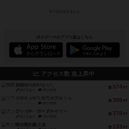
ボドゲーマのアプリ版はこちら
アクセス数 急上昇中
無限まちがいさがし
574
PT
紹介文あり
2件の投稿
リワイルド：サウスアメリカ
389
PT
紹介文なし
2件の投稿
アンダー・ザ・テーブラー
378
PT
紹介文あり
1件の投稿
宵と暁の呪文書
133
PT
紹介文あり
8件の投稿
セミファイナル ～お前はまだ生きている～
103
PT
紹介文あり
1件の投稿