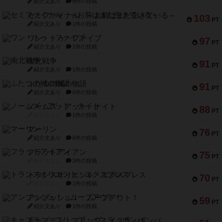
ワン・トゥ・ファイブ
97
PT
紹介文あり
1件の投稿
南北戦争
91
PT
紹介文あり
1件の投稿
ふたつの城の物語
91
PT
紹介文あり
6件の投稿
ノームズ・アット・ナイト
88
PT
紹介文なし
1件の投稿
マーリン
76
PT
紹介文あり
6件の投稿
フラットアイアン
75
PT
紹介文なし
2件の投稿
トランスオリエント・エクスプレス
70
PT
紹介文なし
1件の投稿
アンブッシュ！：ムーブアウト！
59
PT
紹介文あり
1件の投稿
キャプテン・フリップ：イスラ・ボンバ
51
PT
紹介文なし
2件の投稿
ガルフストライク
46
PT
紹介文あり
1件の投稿