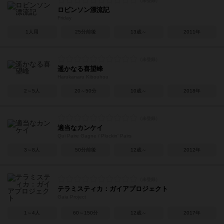
ロビンソン漂流記
Friday
1人用
25分前後
13歳～
2011年
遥かなる喜望峰
Harukanaru Kibouhou
2～5人
20～50分
10歳～
2018年
適当なカンケイ
Qui Paire Gagne / Pluckin' Pairs
3～8人
50分前後
12歳～
2012年
テラミスティカ：ガイアプロジェクト
Gaia Project
1～4人
60～150分
12歳～
2017年