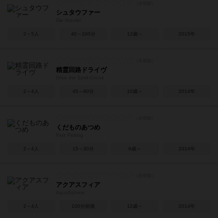
シュタウファー
Die Staufer
2～5人
40～100分
12歳～
2015年
精霊回路ドライヴ
Drive the Spirit-Circuit
2～4人
45～80分
10歳～
2014年
くだものあつめ
Fruit Picking
2～4人
15～30分
6歳～
2014年
アクアスフィア
AquaSphere
2～4人
100分前後
12歳～
2014年