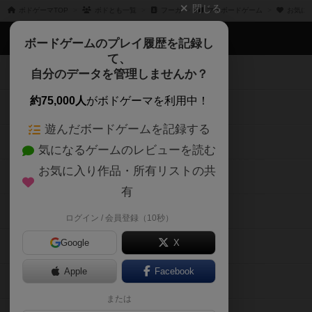
て、
ボードゲームを検索する
自分のデータを管理しませんか？
約75,000人
がボドゲーマを利用中！
ボードゲームの新着レビュー
遊んだボードゲームを記録する
ボードゲーム会情報
気になるゲームのレビューを読む
お気に入り作品・所有リストの共
メカニクス特集
有
掲示板・トピックス
ログイン / 会員登録（10秒）
Google
X
ボドとも・会員一覧
Apple
Facebook
ボードゲーム業界コラム
または
ボドゲーマご利用案内
メールで会員登録
ボードゲーム通販