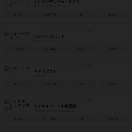
ナンジャモンジャ・ミドリ
Toddles-Bobbles Green
2～6人
15分前後
4歳～
2016年
ハイパーロボット
Rasende Roboter
1～999人
30～40分
10歳～
1999年
ベストアクト
Best Act
3～8人
15分前後
8歳～
2018年
ツォルキン：マヤ神聖歴
Tzolk'in: The Mayan Calendar
2～4人
90～120分
13歳～
2012年