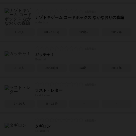
ナゾトキゲーム コードボックス なかなおりの森編
code:box
1～5人
60～180分
12歳～
2017年
ガッチャ！
Gotcha!
3～8人
30分前後
14歳～
2011年
ラスト・レター
Last Letter
2～20人
5～15分
－
－
タギロン
TAGIRON