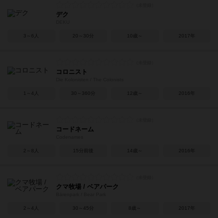
デク
DEKU
3～6人
20～30分
10歳～
2017年
コロニスト
Die Kolonisten / The Colonists
1～4人
30～360分
12歳～
2016年
コードネーム
Codenames
2～8人
15分前後
14歳～
2016年
クマ牧場 / ベアパーク
Bärenpark / Bear Park
2～4人
30～45分
8歳～
2017年