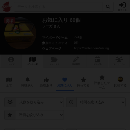
ログイン
お気に入り 60個
勇者
フーガ さん
774個
マイボードゲーム
0件
参加コミュニティ
https://twitter.com/lolicing
ウェブページ
トップ
ゲーム一覧
マイリスト
投稿履歴
ボ
ドゲ
会
コミュニティ
評価したゲ
全て
興味あり
経験あり
お気に入り
持ってる
比較する
ーム