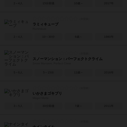
2～4人
15分前後
10歳～
2017年
ラミィキューブ
Rummikub
2～4人
10～30分
8歳～
1980年
スノーマンション：パーフェクトクライム
Snow Mansion: Perfect Crime
5～6人
5～15分
12歳～
2016年
いかさまゴキブリ
Mogel Motte
3～5人
30分前後
7歳～
2011年
ナインタイル