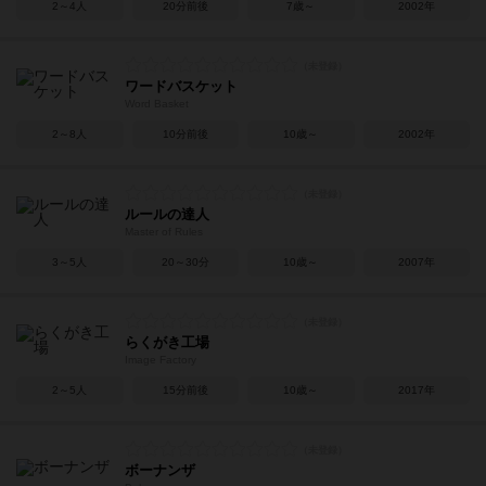
2～4人
20分前後
7歳～
2002年
ワードバスケット
Word Basket
2～8人
10分前後
10歳～
2002年
ルールの達人
Master of Rules
3～5人
20～30分
10歳～
2007年
らくがき工場
Image Factory
2～5人
15分前後
10歳～
2017年
ボーナンザ