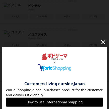
ピクテル
Pictell
3～6人
15～30分
6歳～
2015年
ノコスダイス
Nokosu Dice
3～4人
30～40分
10歳～
2016年
ハンザ・テウトニカ
Hansa Teutonica
2～5人
45～90分
12歳～
2009年
キャプテンズ・オブ・インダストリー
Captains of Industry
3～5人
90～150分
13歳～
2015年