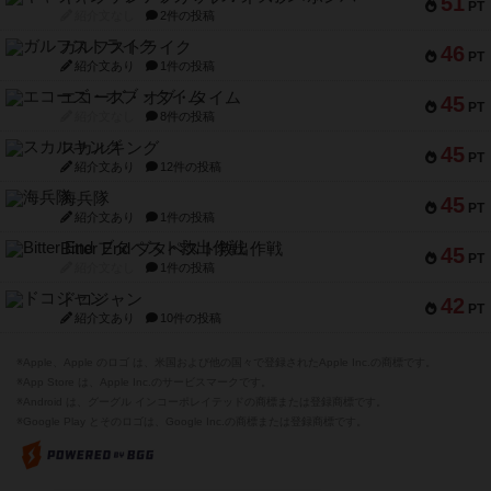
エコーズ・オブ・タイム
45
PT
紹介文なし
8件の投稿
スカルキング
45
PT
紹介文あり
12件の投稿
海兵隊
45
PT
紹介文あり
1件の投稿
Bitter End ブタペスト救出作戦
45
PT
紹介文なし
1件の投稿
ドコジャン
42
PT
紹介文あり
10件の投稿
※Apple、Apple のロゴ は、米国および他の国々で登録されたApple Inc.の商標です。
※App Store は、Apple Inc.のサービスマークです。
※Android は、グーグル インコーポレイテッドの商標または登録商標です。
※Google Play とそのロゴは、Google Inc.の商標または登録商標です。
閉じる
ボドゲーマTOP
ボドとも一覧
フーガ
マイボードゲーム
お気に
ボドゲーマTOP
ボードゲームのプレイ履歴を記録し