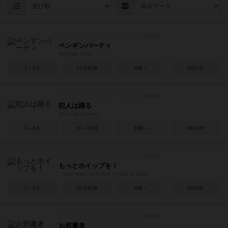
ペンギンパーティ
Penguin Party
2～6人
15分前後
6歳～
2007年
犯人は踊る
Dancing Criminal
3～8人
10～20分
8歳～
2013年
もっとホイップを！
...aber bitte mit Sahne / Piece o' Cake
2～5人
20分前後
8歳～
2008年
お邪魔者