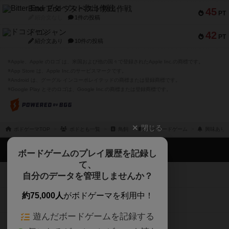
Bitter End ブタペスト救出作戦
45
PT
紹介文なし
1件の投稿
ドコジャン
42
PT
紹介文あり
10件の投稿
※Apple、Apple のロゴ は、米国および他の国々で登録されたApple Inc.の商標です。
※App Store は、Apple Inc.のサービスマークです。
※Android は、グーグル インコーポレイテッドの商標または登録商標です。
※Google Play とそのロゴは、Google Inc.の商標または登録商標です。
閉じる
ボドゲーマTOP
ボドとも一覧
鳥飼
マイボードゲーム
興味あり
ボドゲーマTOP
ボードゲームのプレイ履歴を記録し
て、
ボードゲームを検索する
自分のデータを管理しませんか？
約75,000人
がボドゲーマを利用中！
ボードゲームの新着レビュー
遊んだボードゲームを記録する
ボードゲーム会情報