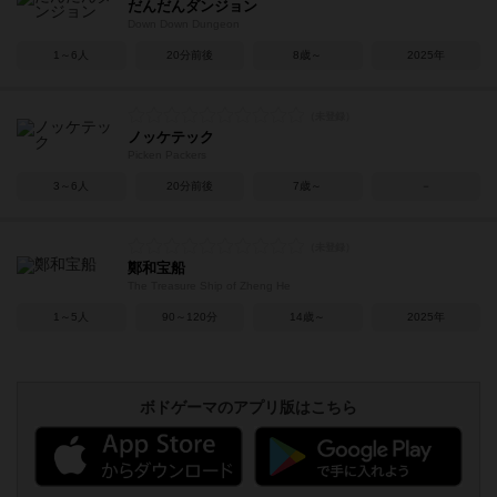
だんだんダンジョン
Down Down Dungeon
1～6人
20分前後
8歳～
2025年
ノッケテック
Picken Packers
3～6人
20分前後
7歳～
－
鄭和宝船
The Treasure Ship of Zheng He
1～5人
90～120分
14歳～
2025年
ボドゲーマのアプリ版はこちら