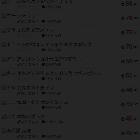
ノームズ・アット・ナイト
88
PT
紹介文なし
1件の投稿
マーリン
76
PT
紹介文あり
6件の投稿
フラットアイアン
75
PT
紹介文なし
2件の投稿
トランスオリエント・エクスプレス
70
PT
紹介文なし
1件の投稿
アンブッシュ！：ムーブアウト！
59
PT
紹介文あり
1件の投稿
キャプテン・フリップ：イスラ・ボンバ
51
PT
紹介文なし
2件の投稿
ガルフストライク
46
PT
紹介文あり
1件の投稿
エコーズ・オブ・タイム
45
PT
紹介文なし
8件の投稿
スカルキング
45
PT
紹介文あり
12件の投稿
海兵隊
45
PT
紹介文あり
1件の投稿