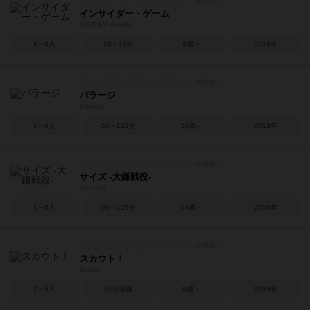
インサイダー・ゲーム
INSIDER GAME
4～8人
10～15分
9歳～
2016年
バラージ
Barrage
1～4人
60～120分
14歳～
2019年
サイズ -大鎌戦役-
SCYTHE
1～5人
90～115分
14歳～
2016年
スカウト！
Scout!
2～5人
15分前後
9歳～
2019年