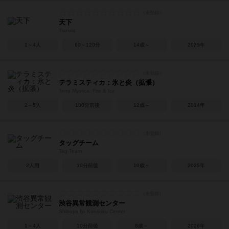
天下
Tianxia
1～4人
60～120分
14歳～
2025年
テラミスティカ：氷と炎（拡張）
Terra Mystica: Fire & Ice
2～5人
100分前後
12歳～
2014年
タッグチーム
Tag Team
2人用
10分前後
10歳～
2025年
渋谷異常観測センター
Shibuya Ijo Kansoku Center
1～4人
10分前後
8歳～
2026年