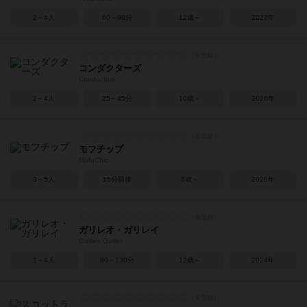
2～4人
60～90分
12歳～
2022年
コンダクターズ
Conductors
2～4人
25～45分
10歳～
2026年
モフチップ
MofuChip
3～5人
15分前後
8歳～
2026年
ガリレオ・ガリレイ
Galileo Galilei
1～4人
80～130分
12歳～
2024年