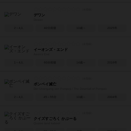
デワン
Dewan
2～4人
40分前後
10歳～
2025年
イーオンズ・エンド
Aeon's End
1～4人
60分前後
14歳～
2016年
ポンペイ滅亡
Der Untergang von Pompeji / The Downfall of Pompeii
2～4人
45～55分
10歳～
2004年
クイズすごろく かぶーる
Quizoo land kabool