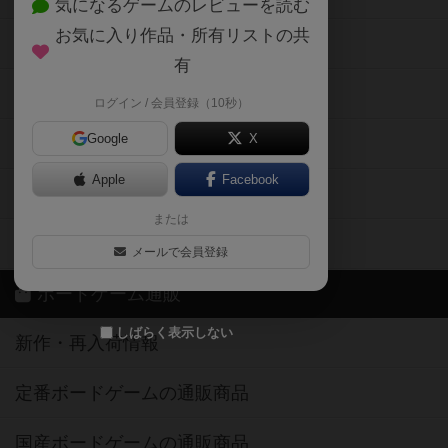
気になるゲームのレビューを読む
お気に入り作品・所有リストの共
メカニクス特集
有
掲示板・トピックス
ログイン / 会員登録（10秒）
Google
X
ボドとも・会員一覧
Apple
Facebook
ボードゲーム業界コラム
または
ボドゲーマご利用案内
メールで会員登録
ボードゲーム通販
しばらく表示しない
新作・再入荷情報
定番ボードゲームの通販商品
国産ボードゲームの通販商品