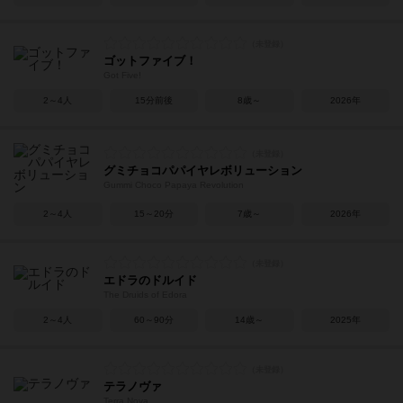
ゴットファイブ！
Got Five!
2～4人
15分前後
8歳～
2026年
グミチョコパパイヤレボリューション
Gummi Choco Papaya Revolution
2～4人
15～20分
7歳～
2026年
エドラのドルイド
The Druids of Edora
2～4人
60～90分
14歳～
2025年
テラノヴァ
Terra Nova