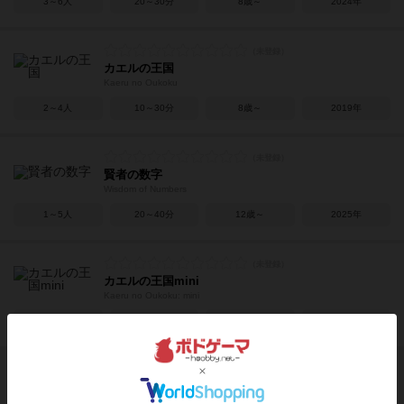
3～6人
20～30分
8歳～
2024年
カエルの王国
Kaeru no Oukoku
2～4人
10～30分
8歳～
2019年
賢者の数字
Wisdom of Numbers
1～5人
20～40分
12歳～
2025年
カエルの王国mini
Kaeru no Oukoku: mini
2人用
－
－
2023年
プラネット・サーキット
Planet Circuit