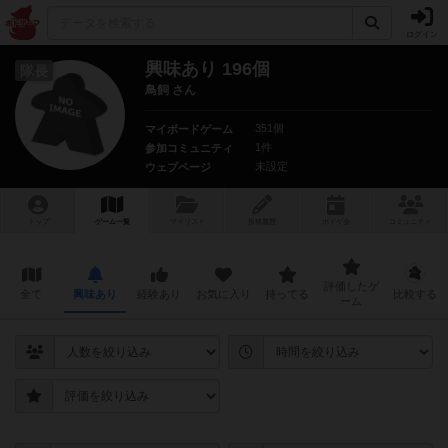
ログイン
興味あり 196個
隊長
鳥飼 さん
351個
マイボードゲーム
1件
参加コミュニティ
未設定
ウェブページ
トップ
ゲーム一覧
マイリスト
投稿履歴
ボ
ドゲ
会
コミュニティ
評価したゲ
全て
興味あり
経験あり
お気に入り
持ってる
比較する
ーム