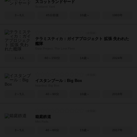
スコットランドヤード
Scotland Yard
3～6人
45分前後
10歳～
1983年
テラミスティカ：ガイアプロジェクト 拡張 失われた
艦隊
Gaia Project: The Lost Fleet
1～4人
60～150分
14歳～
2024年
イスタンブール：Big Box
Istanbul: Big Box
2～5人
40～90分
10歳～
2018年
箱庭鉄道
Mini Rails
3～5人
40～60分
13歳～
2017年