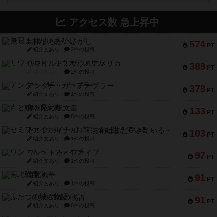
アクセス数 急上昇中
無限まちがいさがし
574
PT
紹介文あり
2件の投稿
リワイルド：サウスアメリカ
389
PT
紹介文なし
2件の投稿
アンダー・ザ・テーブラー
378
PT
紹介文あり
1件の投稿
宵と暁の呪文書
133
PT
紹介文あり
8件の投稿
セミファイナル ～お前はまだ生きている～
103
PT
紹介文あり
1件の投稿
ワン・トゥ・ファイブ
97
PT
紹介文あり
1件の投稿
南北戦争
91
PT
紹介文あり
1件の投稿
ふたつの城の物語
91
PT
紹介文あり
6件の投稿