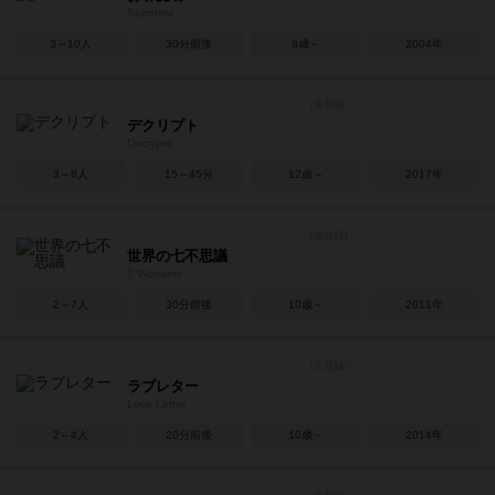
Saboteur
3～10人
30分前後
8歳～
2004年
デクリプト
Decrypto
3～8人
15～45分
12歳～
2017年
世界の七不思議
7 Wonders
2～7人
30分前後
10歳～
2011年
ラブレター
Love Letter
2～4人
20分前後
10歳～
2014年