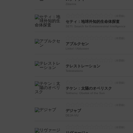
Zitternix
セティ：地球外知的生命体探査
SETI: Search for Extraterrestrial Intelligence
アブルクセン
Linko! / Abluxxen
テレストレーション
Telestrations
テケン：太陽のオベリスク
Tekhenu: Obelisk of the Sun
デジャブ
DEJA-VU
リヴァージュ