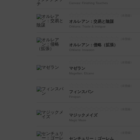
Canvas: Finishing Touches
オルレアン：交易と陰謀
Orléans: Trade & Intrigue
オルレアン：侵略（拡張）
Orléans: Invasion
マゼラン
Magellan: Elcano
フィンスパン
Finspan
マジックメイズ
Magic Maze
センチュリー：ゴーレム