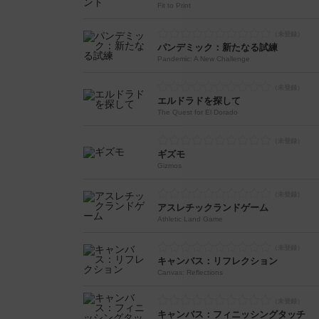
Fit to Print
パンデミック：新たなる試練
Pandemic: A New Challenge
エルドラドを探して
The Quest for El Dorado
ギズモ
Gizmos
アスレチックランドゲーム
Athletic Land Game
キャンバス：リフレクション
Canvas: Reflections
キャンバス：フィニッシングタッチ