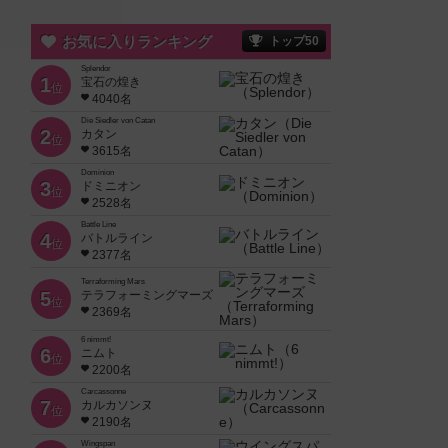
お気に入りランキング
トップ50
Splendor
1
宝石の煌き
位
4040名
Die Siedler von Catan
2
カタン
位
3615名
Dominion
3
ドミニオン
位
2528名
Battle Line
4
バトルライン
位
2377名
Terraforming Mars
5
テラフォーミングマーズ
位
2369名
6 nimmt!
6
ニムト
位
2200名
Carcassonne
7
カルカソンヌ
位
2190名
Wingspan