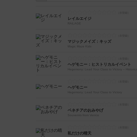
レイルエイジ
RAiLAGE
マジックメイズ：キッズ
Magic Maze Kids
ヘゲモニー：ヒストリカルイベント
Hegemony: Lead Your Class to Victory – Historic
ヘゲモニー
Hegemony: Lead Your Class to Victory
ベネチアのおみやげ
Souvenirs from Venice
私だけの晴天