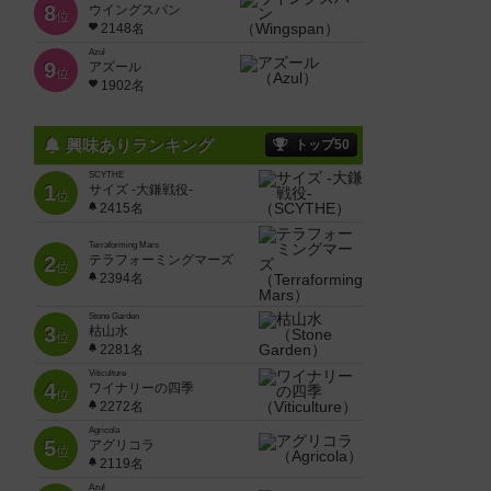
8
ウイングスパン
位
2148名
Azul
9
アズール
位
1902名
興味ありランキング
トップ50
SCYTHE
1
サイズ -大鎌戦役-
位
2415名
Terraforming Mars
2
テラフォーミングマーズ
位
2394名
Stone Garden
3
枯山水
位
2281名
Viticulture
4
ワイナリーの四季
位
2272名
Agricola
5
アグリコラ
位
2119名
Azul