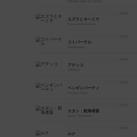
Watashi Dake no Seiten
エズラとネヘミヤ
Ezra and Nehemiah
コトバーテル
Kotobaateru
アテッコ
ATEKKO
ペンギンパーティ
Penguin Party
カタン：航海者版
Catan: Seafarers
ルナ