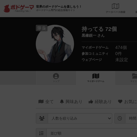
世界のボードゲームを楽しもう！
ボードゲーム専門の総合情報サイト
データベース
検
隊長
持ってる 72個
黒橡鋭一 さん
474個
マイボードゲーム
0件
参加コミュニティ
未設定
ウェブページ
トップ
マイボードゲーム
マイリ
全て
興味あり
経験あり
お気に