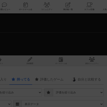
索
新着レビュー
ボードゲーム会
コミュニティ
掲示板一覧
スト
投稿履歴
ボ
ー
ドゲ
ーム
会
参加
コミュニティ
入り
持ってる
評価したゲーム
自分と
比較する