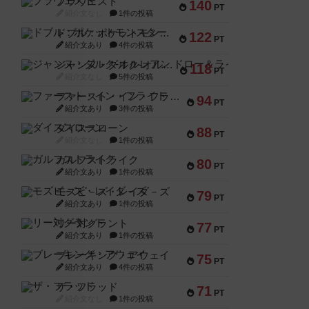
ブラヴェスト
140
PT
紹介文なし
1件の投稿
ドブル：ポケットモンスター
122
PT
紹介文あり
4件の投稿
ジャンヌ・ダルク-オルレアン ドロー＆ライト
118
PT
紹介文なし
5件の投稿
ファースト・イン・フライト
94
PT
紹介文あり
3件の投稿
ダイススローン
88
PT
紹介文なし
1件の投稿
ガルフストライク
80
PT
紹介文あり
1件の投稿
モズビ－ズ・レイダ－ズ
79
PT
紹介文あり
1件の投稿
リー対グラント
77
PT
紹介文あり
1件の投稿
ブレーキング・アウェイ
75
PT
紹介文あり
4件の投稿
ザ・フラッド
71
PT
紹介文なし
1件の投稿