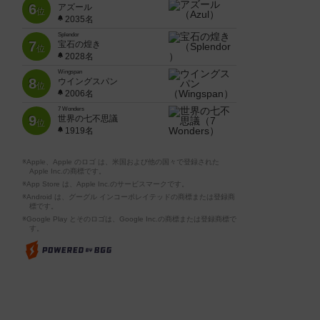
6
アズール
位
2035名
Splendor
7
宝石の煌き
位
2028名
Wingspan
8
ウイングスパン
位
2006名
7 Wonders
9
世界の七不思議
位
1919名
※Apple、Apple のロゴ は、米国および他の国々で登録された
Apple Inc.の商標です。
※App Store は、Apple Inc.のサービスマークです。
※Android は、グーグル インコーポレイテッドの商標または登録商
標です。
※Google Play とそのロゴは、Google Inc.の商標または登録商標で
す。