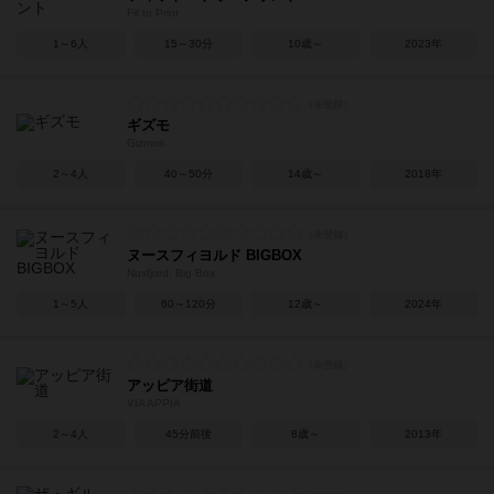
Fit to Print
1～6人
15～30分
10歳～
2023年
ギズモ
Gizmos
2～4人
40～50分
14歳～
2018年
ヌースフィヨルド BIGBOX
Nusfjord: Big Box
1～5人
60～120分
12歳～
2024年
アッピア街道
VIA APPIA
2～4人
45分前後
8歳～
2013年