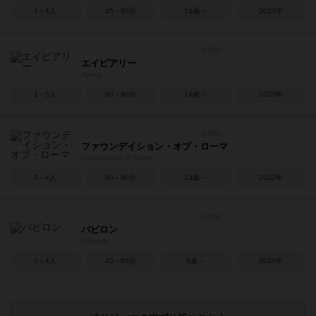
1～4人
45～90分
14歳～
2024年
エイピアリー
Apiary
1～5人
60～90分
14歳～
2023年
ファウンデイション・オブ・ローマ
Foundations of Rome
2～4人
60～90分
13歳～
2022年
バビロン
Babylon
2～4人
40～60分
8歳～
2024年