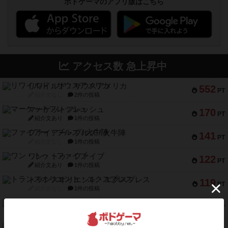
ボドゲーマのアプリ版はこちら
アクセス数 急上昇中
リワイルド：サウスアメリカ
552
PT
紹介文なし
2件の投稿
マーケットフレッシュ
170
PT
紹介文あり
1件の投稿
ファイアー・ブルズ / 火牛陣
141
PT
紹介文なし
1件の投稿
ワン・トゥ・ファイブ
122
PT
紹介文あり
1件の投稿
トランスオリエント・エクスプレス
119
PT
紹介文なし
1件の投稿
フラットアイアン
118
PT
紹介文なし
2件の投稿
エコーズ・オブ・タイム