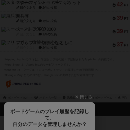
スターマイン・ラミー ポケット
42
PT
紹介文あり
2件の投稿
海兵隊
39
PT
紹介文あり
1件の投稿
スーパーストア3000
39
PT
紹介文なし
1件の投稿
フリップ７：復讐心とともに
37
PT
紹介文なし
2件の投稿
※Apple、Apple のロゴ は、米国および他の国々で登録されたApple Inc.の商標です。
※App Store は、Apple Inc.のサービスマークです。
※Android は、グーグル インコーポレイテッドの商標または登録商標です。
※Google Play とそのロゴは、Google Inc.の商標または登録商標です。
閉じる
ボドゲーマTOP
ボドとも一覧
黒橡鋭一
マイボードゲーム
興味
ボドゲーマTOP
ボードゲームのプレイ履歴を記録し
て、
ボードゲームを検索する
自分のデータを管理しませんか？