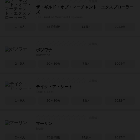
ザ・ギルド・オブ・マーチャント・エクスプローラー
ズ
The Guild of Merchant Explorers
1～4人
45分前後
14歳～
2022年
ボツワナ
Botswana
2～5人
20～30分
7歳～
1994年
テイク・ア・シート
Take a Seat
1～6人
20～30分
8歳～
2022年
マーリン
Merlin
2～4人
75分前後
14歳～
2017年