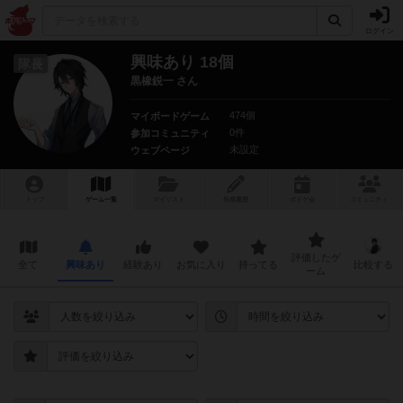
ログイン
興味あり 18個
隊長
黒橡鋭一 さん
474個
マイボードゲーム
0件
参加コミュニティ
未設定
ウェブページ
トップ
ゲーム一覧
マイリスト
投稿履歴
ボ
ドゲ
会
コミュニティ
評価したゲ
全て
興味あり
経験あり
お気に入り
持ってる
比較する
ーム