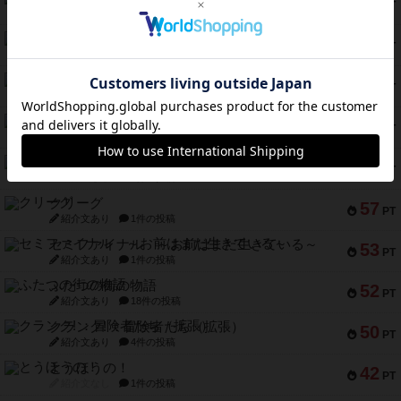
118
PT
紹介文なし
8件の投稿
南北戦争
79
PT
紹介文あり
1件の投稿
キャプテン・フリップ：イスラ・ボンバ
72
PT
紹介文なし
2件の投稿
メメントオンラインタクティクス
70
PT
紹介文あり
4件の投稿
パーミッド
68
PT
紹介文なし
1件の投稿
クリーグ
57
PT
紹介文あり
1件の投稿
セミファイナル ～お前はまだ生きている～
53
PT
紹介文あり
1件の投稿
ふたつの街の物語
52
PT
紹介文あり
18件の投稿
クランク! ：冒険者たち（拡張）
50
PT
紹介文あり
4件の投稿
とうほうの！
42
PT
紹介文なし
1件の投稿