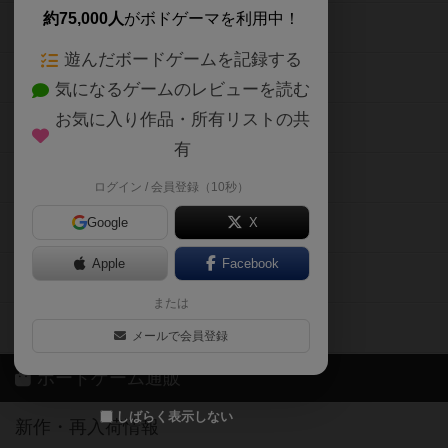
約75,000人
がボドゲーマを利用中！
ボードゲームの新着レビュー
遊んだボードゲームを記録する
ボードゲーム会情報
気になるゲームのレビューを読む
お気に入り作品・所有リストの共
メカニクス特集
有
掲示板・トピックス
ログイン / 会員登録（10秒）
Google
X
ボドとも・会員一覧
Apple
Facebook
ボードゲーム業界コラム
または
ボドゲーマご利用案内
メールで会員登録
ボードゲーム通販
しばらく表示しない
新作・再入荷情報