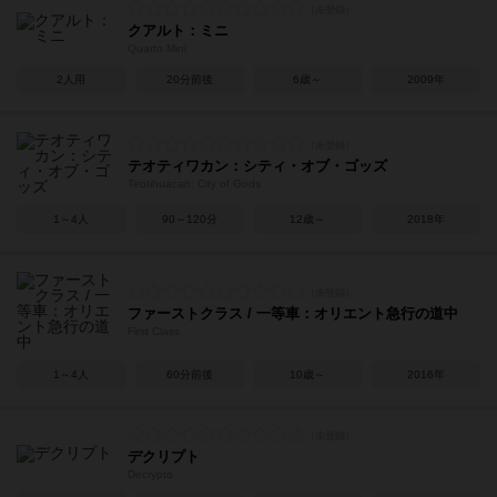
クアルト：ミニ
Quarto Mini
2人用
20分前後
6歳～
2009年
テオティワカン：シティ・オブ・ゴッズ
Teotihuacan: City of Gods
1～4人
90～120分
12歳～
2018年
ファーストクラス / 一等車：オリエント急行の道中
First Class
1～4人
60分前後
10歳～
2016年
デクリプト
Decrypto