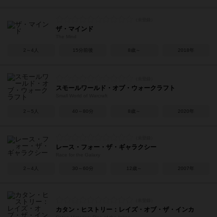
ザ・マインド
The Mind
2～4人
15分前後
8歳～
2018年
スモールワールド・オブ・ウォークラフト
Small World of Warcraft
2～5人
40～80分
8歳～
2020年
レース・フォー・ザ・ギャラクシー
Race for the Galaxy
2～4人
30～60分
12歳～
2007年
カタン・ヒストリー：レイズ・オブ・ザ・インカ