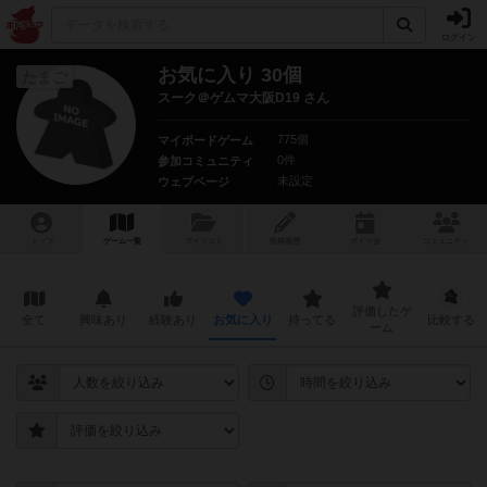
ログイン
お気に入り 30個
たまご
スーク＠ゲムマ大阪D19 さん
775個
マイボードゲーム
0件
参加コミュニティ
未設定
ウェブページ
トップ
ゲーム一覧
マイリスト
投稿履歴
ボ
ドゲ
会
コミュニティ
評価したゲ
全て
興味あり
経験あり
お気に入り
持ってる
比較する
ーム