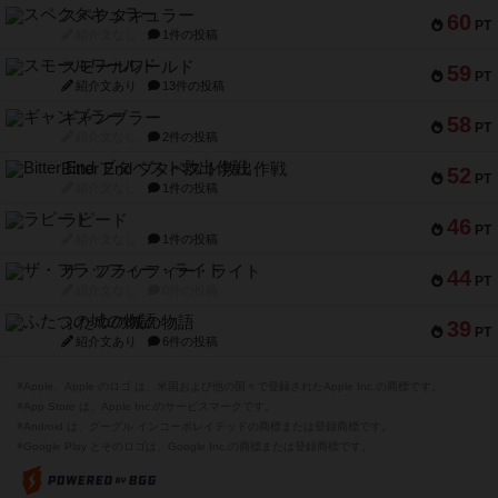
スペクタキュラー
60
PT
紹介文なし
1件の投稿
スモールワールド
59
PT
紹介文あり
13件の投稿
ギャンブラー
58
PT
紹介文なし
2件の投稿
Bitter End ブタペスト救出作戦
52
PT
紹介文なし
1件の投稿
ラピード
46
PT
紹介文なし
1件の投稿
ザ・フラッフィー・ライト
44
PT
紹介文なし
0件の投稿
ふたつの城の物語
39
PT
紹介文あり
6件の投稿
※Apple、Apple のロゴ は、米国および他の国々で登録されたApple Inc.の商標です。
※App Store は、Apple Inc.のサービスマークです。
※Android は、グーグル インコーポレイテッドの商標または登録商標です。
※Google Play とそのロゴは、Google Inc.の商標または登録商標です。