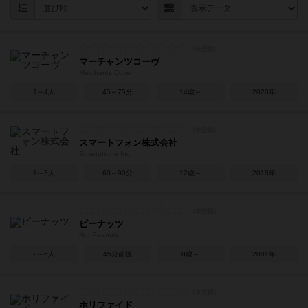
マーチャンツコーヴ
Merchants Cove
1～4人
45～75分
14歳～
2020年
スマートフォン株式会社
Smartphone Inc.
1～5人
60～90分
12歳～
2018年
ピーナッツ
Nur Peanuts!
2～6人
45分前後
8歳～
2001年
ホリファイド