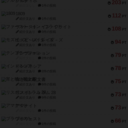
クルティボ
203
PT
紹介文なし
1件の投稿
1809
112
PT
紹介文あり
1件の投稿
ファースト・イン・フライト
108
PT
紹介文あり
3件の投稿
モズビ－ズ・レイダ－ズ
94
PT
紹介文あり
1件の投稿
テンプテーション
79
PT
紹介文なし
2件の投稿
インドネシア
78
PT
紹介文あり
2件の投稿
宵と暁の呪文書
75
PT
紹介文あり
8件の投稿
リスボン・トラム 28
73
PT
紹介文あり
9件の投稿
アマナイト
73
PT
紹介文なし
1件の投稿
ブラヴェスト
66
PT
紹介文なし
1件の投稿