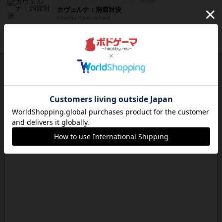
カヴェルナ：洞窟対決
Caverna: Cave vs Cave
1～2人
20～40分
10歳～
2017年