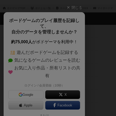
閉じる
ボドゲーマTOP
ボドとも一覧
スーク＠ゲムマ大阪D19
マイボードゲー
ボドゲーマTOP
ボードゲームのプレイ履歴を記録し
て、
ボードゲームを検索する
自分のデータを管理しませんか？
約75,000人
がボドゲーマを利用中！
ボードゲームの新着レビュー
遊んだボードゲームを記録する
ボードゲーム会情報
気になるゲームのレビューを読む
お気に入り作品・所有リストの共
メカニクス特集
有
掲示板・トピックス
ログイン / 会員登録（10秒）
Google
X
ボドとも・会員一覧
Apple
Facebook
ボードゲーム業界コラム
または