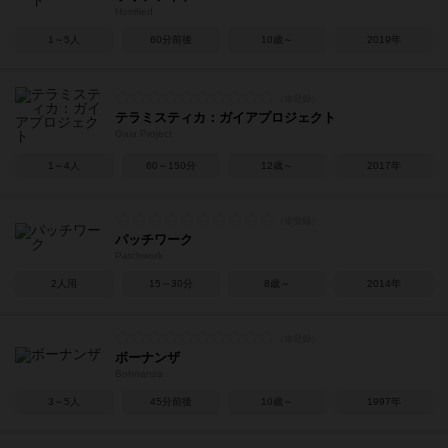
Horrified
1～5人
60分前後
10歳～
2019年
テラミスティカ：ガイアプロジェクト
Gaia Project
1～4人
60～150分
12歳～
2017年
パッチワーク
Patchwork
2人用
15～30分
8歳～
2014年
ボーナンザ
Bohnanza
3～5人
45分前後
10歳～
1997年