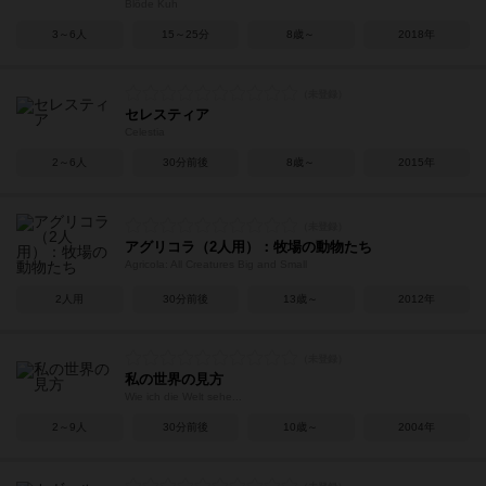
Blöde Kuh
3～6人
15～25分
8歳～
2018年
セレスティア
Celestia
2～6人
30分前後
8歳～
2015年
アグリコラ（2人用）：牧場の動物たち
Agricola: All Creatures Big and Small
2人用
30分前後
13歳～
2012年
私の世界の見方
Wie ich die Welt sehe...
2～9人
30分前後
10歳～
2004年