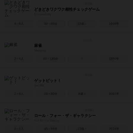
どきどきワクワク相性チェックゲーム
Compatibility
4～6人
30～40分
12歳～
1996年
麻雀
Mahjong
2～4人
60～180分
－
1850年
ゲットビット！
Get Bit!
2～6人
20～30分
8歳～
2007年
ロール・フォー・ザ・ギャラクシー
Roll for the Galaxy
2～5人
45～55分
13歳～
2014年