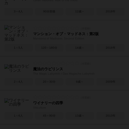
Catan Histories: Rise of the Inkas
3～4人
90分前後
12歳～
2018年
マンション・オブ・マッドネス：第2版
Mansions of Madness: Second Edition
1～5人
120～180分
14歳～
2016年
魔法のラビリンス
The Magic Labyrinth / Das Magische Labyrinth
2～4人
20～30分
6歳～
2009年
ワイナリーの四季
Viticulture
1～6人
45～90分
13歳～
2013年