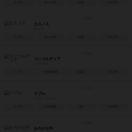
3～8人
15～45分
12歳～
2017年
エスノス
Ethnos
2～6人
45～60分
14歳～
2017年
コンコルディア
Concordia
2～5人
100分前後
13歳～
2013年
ドブル
Dobble / Spot it!
2～8人
15分前後
7歳～
2009年
おろかな牛