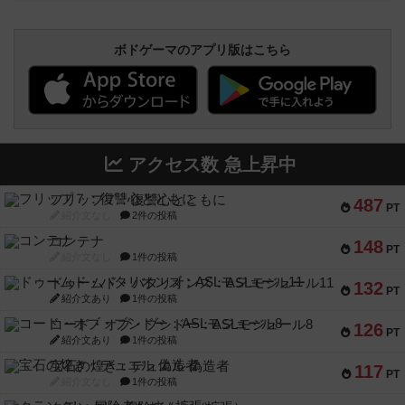
ボドゲーマのアプリ版はこちら
アクセス数 急上昇中
フリップ７：復讐心とともに
487
PT
紹介文なし
2件の投稿
コンテナ
148
PT
紹介文なし
1件の投稿
ドゥームド・バタリオンズ：ASLモジュール11
132
PT
紹介文あり
1件の投稿
コード・オブ・ブシドー：ASLモジュール8
126
PT
紹介文あり
1件の投稿
宝石の煌き：デュエル 偽造者
117
PT
紹介文なし
1件の投稿