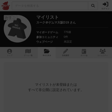
ログイン
マイリスト
たまご
スーク＠ゲムマ大阪D19 さん
775個
マイボードゲーム
0件
参加コミュニティ
未設定
ウェブページ
トップ
ゲーム一覧
マイリスト
投稿履歴
ボ
ドゲ
会
コミュニティ
マイリストが未登録または
すべて非公開に設定されています。