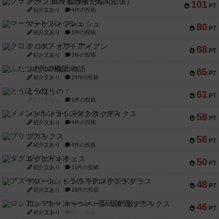
クランク! ：冒険者たち（拡張）
101
PT
紹介文あり
4件の投稿
マーケットフレッシュ
80
PT
紹介文あり
1件の投稿
クロス・オブ・アイアン
68
PT
紹介文あり
3件の投稿
ふたつの街の物語
65
PT
紹介文あり
18件の投稿
とうほうの！
61
PT
紹介文なし
1件の投稿
メメントオンラインタクティクス
58
PT
紹介文あり
4件の投稿
ブリックス
56
PT
紹介文あり
4件の投稿
ダグエイトチェス
50
PT
紹介文あり
11件の投稿
アズール：シントラのステンドグラス
48
PT
紹介文あり
18件の投稿
ロシアン・キャンペーン：第5版デラックス
46
PT
紹介文あり
0件の投稿