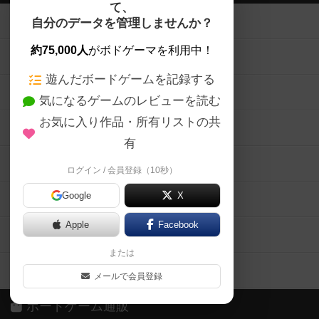
て、
ボードゲームを検索する
自分のデータを管理しませんか？
約75,000人
がボドゲーマを利用中！
ボードゲームの新着レビュー
遊んだボードゲームを記録する
ボードゲーム会情報
気になるゲームのレビューを読む
お気に入り作品・所有リストの共
メカニクス特集
有
掲示板・トピックス
ログイン / 会員登録（10秒）
Google
X
ボドとも・会員一覧
Apple
Facebook
ボードゲーム業界コラム
または
ボドゲーマご利用案内
メールで会員登録
ボードゲーム通販