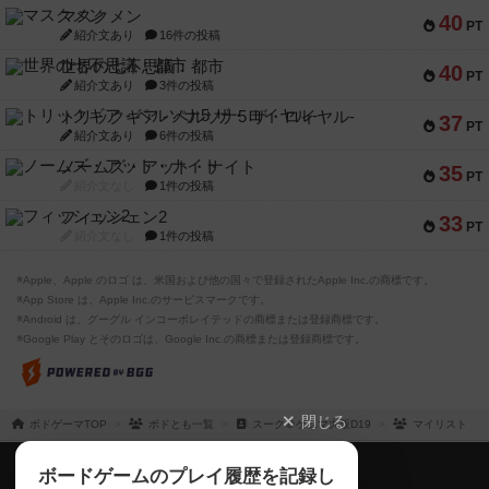
マスクメン
40
PT
紹介文あり
16件の投稿
世界の七不思議：都市
40
PT
紹介文あり
3件の投稿
トリックギア - ペルソナ5 ザ・ロイヤル-
37
PT
紹介文あり
6件の投稿
ノームズ・アット・ナイト
35
PT
紹介文なし
1件の投稿
フィッシェン2
33
PT
紹介文なし
1件の投稿
※Apple、Apple のロゴ は、米国および他の国々で登録されたApple Inc.の商標です。
※App Store は、Apple Inc.のサービスマークです。
※Android は、グーグル インコーポレイテッドの商標または登録商標です。
※Google Play とそのロゴは、Google Inc.の商標または登録商標です。
閉じる
ボドゲーマTOP
ボドとも一覧
スーク＠ゲムマ大阪D19
マイリスト
ボドゲーマTOP
ボードゲームのプレイ履歴を記録し