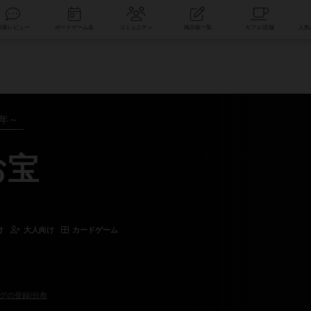
索
新着レビュー
ボードゲーム会
コミュニティ
掲示板一覧
2年～
お宝
け
大人向け
カードゲーム
グの登録/分布