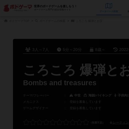
世界のボードゲームを楽しもう！
ボードゲーム専門の総合情報サイト
データベース
検
ボドゲーマTOP
ボードゲームの検索
ころころ 爆弾とお宝
3人～7人
5分～20分
8歳～
202
ころころ 爆弾と
Bombs and treasures
テーマ/フレーバー
：
中世
海賊/バイキング
子供向
メカニクス
：
登録を募集しています
ゲームデザイナー
：
登録を募集しています
レーティン