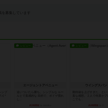
稿を募集しています
レビュー
レビュー
エージェントアベニュー
ウイングスパン
シンプ
追いついたら勝ち。シンプルな ルー
期待値を上げすぎた、とい
♪(＾
ルとで直感的な 目的で、ボドゲ慣れ
直な感想。２人で何度かプ
し...
こでも...
約3時間前
by daisdice
約4時間前
by S