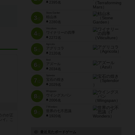
2395名
Stone Garden
3
枯山水
位
2280名
Viticulture
4
ワイナリーの四季
位
2272名
Agricola
5
アグリコラ
位
2120名
Azul
6
アズール
位
2034名
Splendor
7
宝石の煌き
位
2029名
Wingspan
8
ウイングスパン
位
2006名
7 Wonders
9
世界の七不思議
位
うのが正
1920名
レイ。こ
最近見たボードゲーム