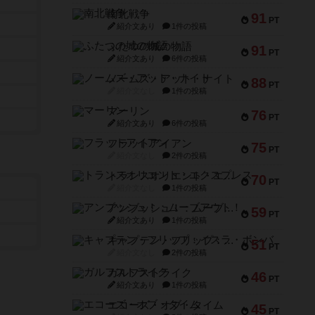
南北戦争
91
PT
紹介文あり
1件の投稿
ふたつの城の物語
91
PT
紹介文あり
6件の投稿
ノームズ・アット・ナイト
88
PT
紹介文なし
1件の投稿
マーリン
76
PT
紹介文あり
6件の投稿
フラットアイアン
75
PT
紹介文なし
2件の投稿
トランスオリエント・エクスプレス
70
PT
紹介文なし
1件の投稿
アンブッシュ！：ムーブアウト！
59
PT
紹介文あり
1件の投稿
キャプテン・フリップ：イスラ・ボンバ
51
PT
紹介文なし
2件の投稿
ガルフストライク
46
PT
紹介文あり
1件の投稿
エコーズ・オブ・タイム
45
PT