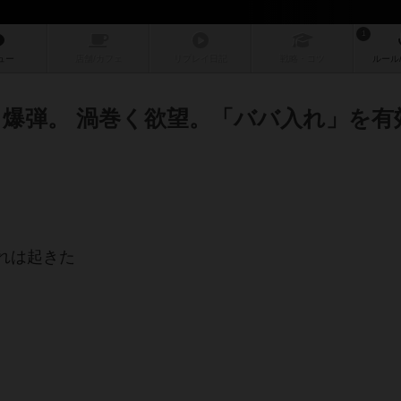
1
ュー
店舗/
カフェ
リプレイ
日記
戦略
・コツ
ルール
る爆弾。 渦巻く欲望。「ババ入れ」を有
れは起きた