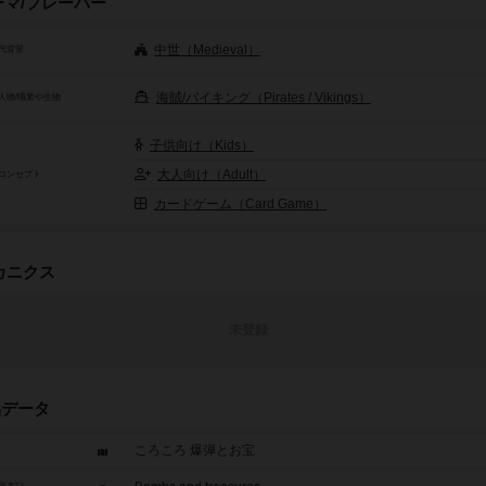
ーマ/フレーバー
中世（Medieval）
代背景
海賊/バイキング（Pirates / Vikings）
人物/職業や生物
子供向け（Kids）
大人向け（Adult）
コンセプト
カードゲーム（Card Game）
カニクス
未登録
品データ
ころころ 爆弾とお宝