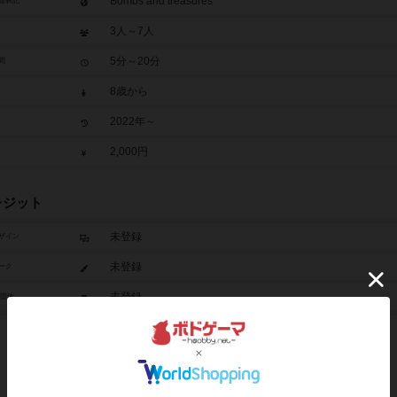
Bombs and treasures
題表記
3人～7人
5分～20分
間
8歳から
2022年～
2,000円
レジット
未登録
ザイン
未登録
ーク
未登録
/団体