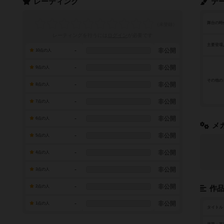
レーティング
テ
舞台の時
レーティングを行うには
ログイン
が必要です
主要登場
-
非公開
10点の人
-
非公開
9点の人
その他の
-
非公開
8点の人
-
非公開
7点の人
-
非公開
6点の人
メ
-
非公開
5点の人
-
非公開
4点の人
-
非公開
3点の人
-
非公開
2点の人
作
-
非公開
1点の人
タイトル