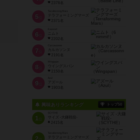
2378名
Terraforming Mars
5
テラフォーミングマーズ
位
2371名
6 nimmt!
6
ニムト
位
2202名
Carcassonne
7
カルカソンヌ
位
2191名
Wingspan
8
ウイングスパン
位
2150名
Azul
9
アズール
位
1903名
興味ありランキング
トップ50
SCYTHE
1
サイズ -大鎌戦役-
位
2415名
Terraforming Mars
2
テラフォーミングマーズ
位