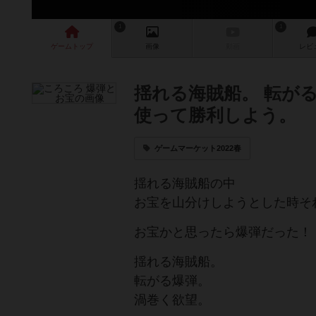
1
1
ゲーム
トップ
画像
動画
レビ
揺れる海賊船。 転が
使って勝利しよう。
ゲームマーケット2022春
揺れる海賊船の中
お宝を山分けしようとした時そ
お宝かと思ったら爆弾だった！
揺れる海賊船。
転がる爆弾。
渦巻く欲望。