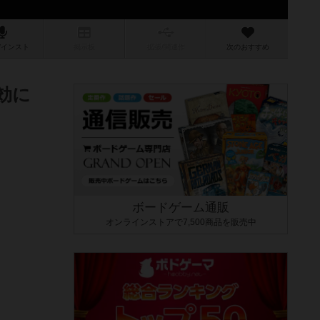
/インスト
掲示板
拡張/関連
作
次のおすすめ
効に
ボードゲーム通販
オンラインストアで7,500商品を販売中