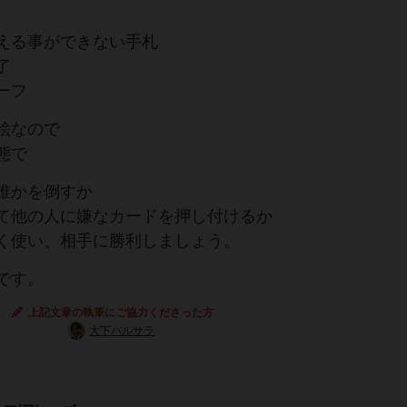
える事ができない手札
了
ーフ
絵なので
態で
誰かを倒すか
て他の人に嫌なカードを押し付けるか
く使い、相手に勝利しましょう。
です。
上記文章の執筆にご協力くださった方
大下バルサラ