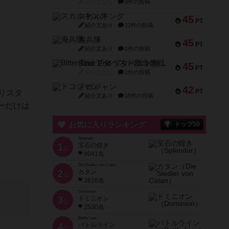
紹介文なし
8件の投稿
スカルキング
45
PT
紹介文あり
12件の投稿
海兵隊
45
PT
紹介文あり
1件の投稿
Bitter End ブタペスト救出作戦
45
PT
紹介文なし
1件の投稿
ドコジャン
42
PT
りスタ
紹介文あり
10件の投稿
ーだけは
お気に入りランキング
トップ50
Splendor
1
宝石の煌き
位
4041名
Die Siedler von Catan
2
カタン
位
3616名
Dominion
3
ドミニオン
位
2530名
Battle Line
4
バトルライン
位