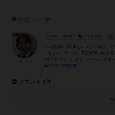
レビュー 1件
大賢者
49名
0名
0
充実
ババ抜きの進化版というか、黒ひげ的
ートプレイヤーが、両面爆弾の絵が描
5枚でスタートします。ゲームがスター
大下バルサラ
続きを読む（4年以上前）
リプレイ 0件
投