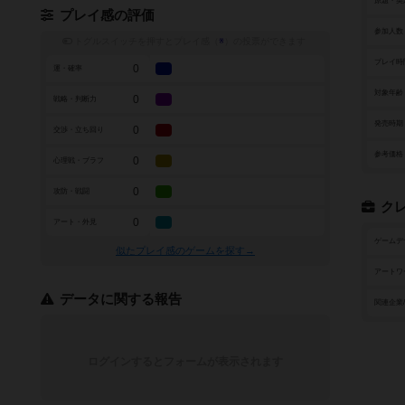
原題・英
プレイ感の評価
参加人数
トグルスイッチを押すとプレイ感（
※
）の投票ができます
プレイ時
0
運・確率
対象年齢
0
戦略・判断力
発売時期
0
交渉・立ち回り
参考価格
0
心理戦・ブラフ
0
攻防・戦闘
ク
0
アート・外見
ゲームデ
似たプレイ感のゲームを探す→
アートワ
データに関する報告
関連企業
ログインするとフォームが表示されます