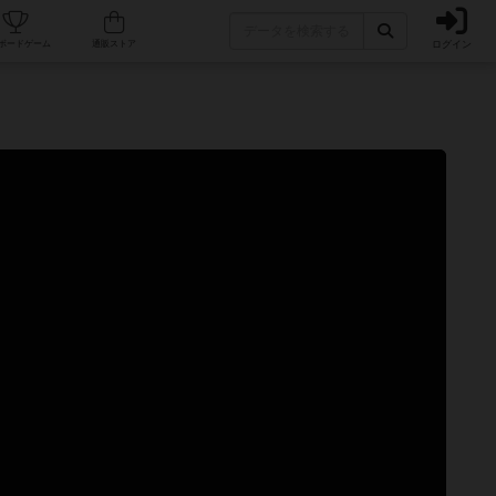
ログイン
カフェ/店舗
人気ボードゲーム
通販ストア