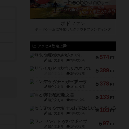
ボドファン
ボードゲームに特化したクラウドファンディング
アクセス数 急上昇中
無限まちがいさがし
574
PT
紹介文あり
2件の投稿
リワイルド：サウスアメリカ
389
PT
紹介文なし
2件の投稿
アンダー・ザ・テーブラー
378
PT
紹介文あり
1件の投稿
宵と暁の呪文書
133
PT
紹介文あり
8件の投稿
セミファイナル ～お前はまだ生きている～
103
PT
紹介文あり
1件の投稿
ワン・トゥ・ファイブ
97
PT
紹介文あり
1件の投稿