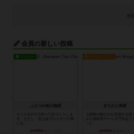
投
会員の新しい投稿
レビュー
ルール/インスト
ふたつの街の物語
ざりかに将棋
タイルを4×4で並べて街づくりしま
３種類の駒だけが登場する超
す。ただし、街は各プレイヤーの間
ルな将棋系ゲーム入門作品です
にあ...
＾)...
約3時間前
by ジェイとと
約3時間前
by あんちっく