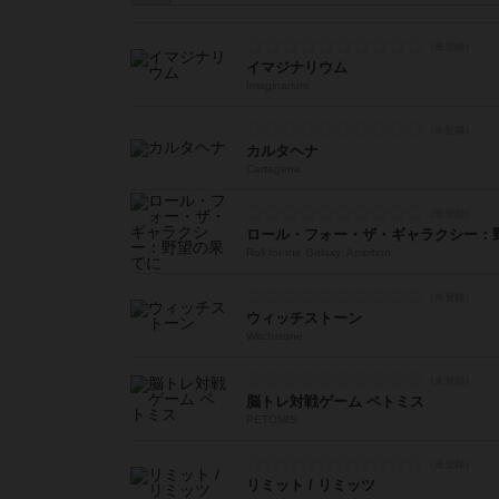
イマジナリウム
Imaginarium
カルタヘナ
Cartagena
ロール・フォー・ザ・ギャラクシー：
Roll for the Galaxy: Ambition
ウィッチストーン
Witchstone
脳トレ対戦ゲーム ペトミス
PETOMIS
リミット / リミッツ