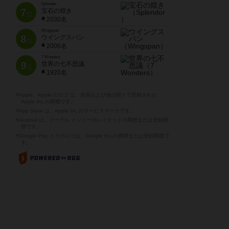
Splendor
7
宝石の煌き
位
2030名
Wingspan
8
ウイングスパン
位
2006名
7 Wonders
9
世界の七不思議
位
1920名
※Apple、Apple のロゴ は、米国および他の国々で登録された
Apple Inc.の商標です。
※App Store は、Apple Inc.のサービスマークです。
※Android は、グーグル インコーポレイテッドの商標または登録商
標です。
※Google Play とそのロゴは、Google Inc.の商標または登録商標で
す。