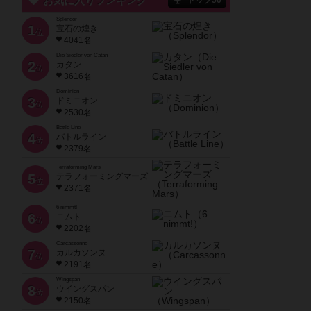
お気に入りランキング
トップ50
Splendor
1
宝石の煌き
位
4041名
Die Siedler von Catan
2
カタン
位
3616名
Dominion
3
ドミニオン
位
2530名
Battle Line
4
バトルライン
位
2379名
Terraforming Mars
5
テラフォーミングマーズ
位
2371名
6 nimmt!
6
ニムト
位
2202名
Carcassonne
7
カルカソンヌ
位
2191名
Wingspan
8
ウイングスパン
位
2150名