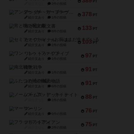
389
PT
紹介文なし
2件の投稿
アンダー・ザ・テーブラー
378
PT
紹介文あり
1件の投稿
宵と暁の呪文書
133
PT
紹介文あり
8件の投稿
セミファイナル ～お前はまだ生きている～
103
PT
紹介文あり
1件の投稿
ワン・トゥ・ファイブ
97
PT
紹介文あり
1件の投稿
南北戦争
91
PT
紹介文あり
1件の投稿
ふたつの城の物語
91
PT
紹介文あり
6件の投稿
ノームズ・アット・ナイト
88
PT
紹介文なし
1件の投稿
マーリン
76
PT
紹介文あり
6件の投稿
フラットアイアン
75
PT
紹介文なし
2件の投稿