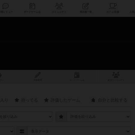
索
新着レビュー
ボードゲーム会
コミュニティ
掲示板一覧
スト
投稿履歴
ボ
ー
ドゲ
ーム
会
参加
コミュニティ
入り
持ってる
評価したゲーム
自分と
比較する