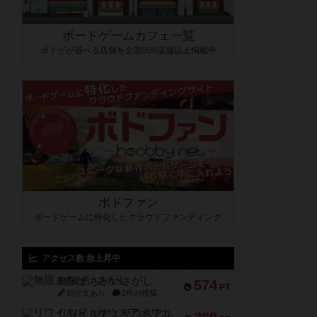
ボードゲームカフェ一覧
ボドゲが遊べる店舗を全国500店舗以上掲載中
ボドファン
ボードゲームに特化したクラウドファンディング
アクセス数 急上昇中
無限まちがいさがし
574
PT
紹介文あり
2件の投稿
リワイルド：サウスアメリカ