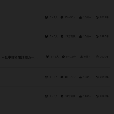
3～4人
15～30分
10歳～
2019年
3～5人
45分前後
10歳～
1996年
2～6人
5～15分
6歳～
2020年
現場は安全っていったじゃないですか！～仕事猫＆電話猫カードゲーム～
1～5人
40～70分
10歳～
2019年
1～5人
30分前後
14歳～
2020年