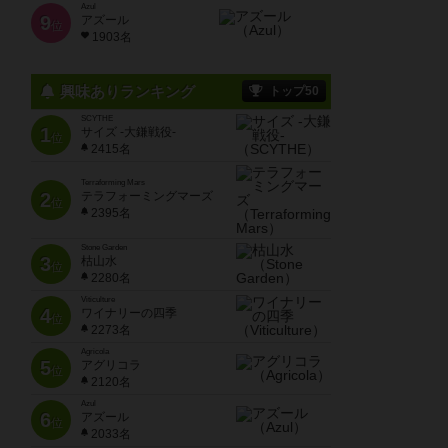
Azul
9
アズール
位
1903名
興味ありランキング
トップ50
SCYTHE
1
サイズ -大鎌戦役-
位
2415名
Terraforming Mars
2
テラフォーミングマーズ
位
2395名
Stone Garden
3
枯山水
位
2280名
Viticulture
4
ワイナリーの四季
位
2273名
Agricola
5
アグリコラ
位
2120名
Azul
6
アズール
位
2033名