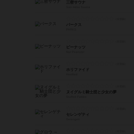
三密サウナ
San mitsu Sauna
パークス
PARKS
ピーナッツ
Nur Peanuts!
ホリファイド
Horrified
ヌイグルミ騎士団と少女の夢
Stuffed Fables
セレンゲティ
Serengeti