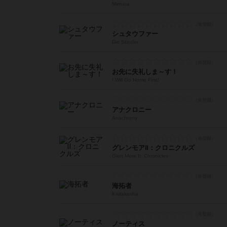
Menara
シュタウファー
Die Staufer
お先に失礼しま～す！
I Will Go Home First!
アナクロニー
Anachrony
グレンモアⅡ：クロニクルズ
Glen More II: Chronicles
海拓者
Kaitakusha
ノーティス