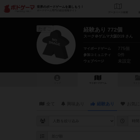
世界のボードゲームを楽しもう！
ボードゲーム専門の総合情報サイト
データベース
検
たまご
経験あり 772個
スーク＠ゲムマ大阪D19 さん
775個
マイボードゲーム
0件
参加コミュニティ
未設定
ウェブページ
トップ
マイボードゲーム
マイリ
全て
興味あり
経験あり
お気に