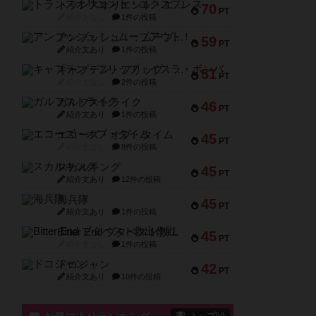
トランスオリエント・エクスプレス
70
PT
紹介文なし
1件の投稿
アンブッシュ！：ムーブアウト！
59
PT
紹介文あり
1件の投稿
キャプテン・フリップ：イスラ・ボンバ
51
PT
紹介文なし
2件の投稿
ガルフストライク
46
PT
紹介文あり
1件の投稿
エコーズ・オブ・タイム
45
PT
紹介文なし
8件の投稿
スカルキング
45
PT
紹介文あり
12件の投稿
海兵隊
45
PT
紹介文あり
1件の投稿
Bitter End ブタペスト救出作戦
45
PT
紹介文なし
1件の投稿
ドコジャン
42
PT
紹介文あり
10件の投稿