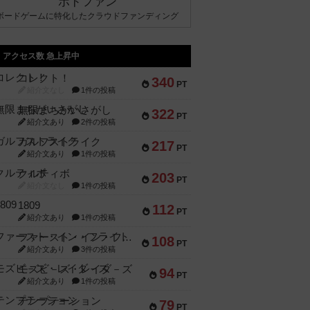
ボドファン
ボードゲームに特化したクラウドファンディング
アクセス数 急上昇中
コレクト！
340
PT
紹介文なし
1件の投稿
無限まちがいさがし
322
PT
紹介文あり
2件の投稿
ガルフストライク
217
PT
紹介文あり
1件の投稿
クルティボ
203
PT
紹介文なし
1件の投稿
1809
112
PT
紹介文あり
1件の投稿
ファースト・イン・フライト
108
PT
紹介文あり
3件の投稿
モズビ－ズ・レイダ－ズ
94
PT
紹介文あり
1件の投稿
テンプテーション
79
PT