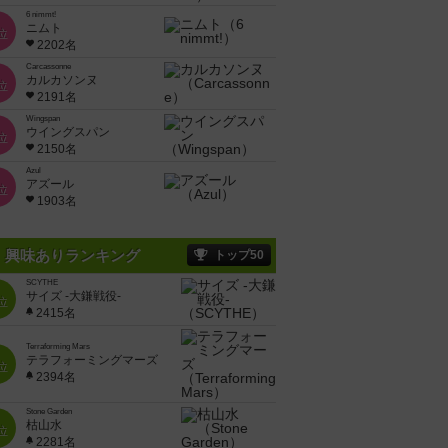
6 nimmt!
ニムト
位
2202名
Carcassonne
カルカソンヌ
位
2191名
Wingspan
ウイングスパン
位
2150名
Azul
アズール
位
1903名
興味ありランキング
トップ50
SCYTHE
サイズ -大鎌戦役-
位
2415名
Terraforming Mars
テラフォーミングマーズ
位
2394名
Stone Garden
枯山水
位
2281名