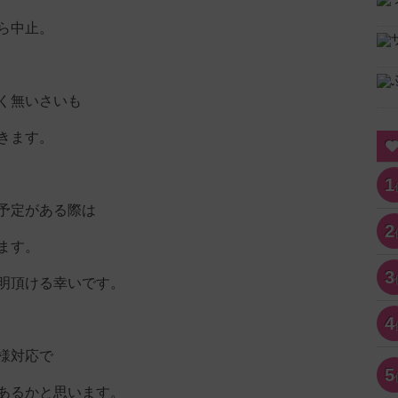
ら中止。
く無いさいも
きます。
1
予定がある際は
2
ます。
3
明頂ける幸いです。
4
様対応で
5
あるかと思います。