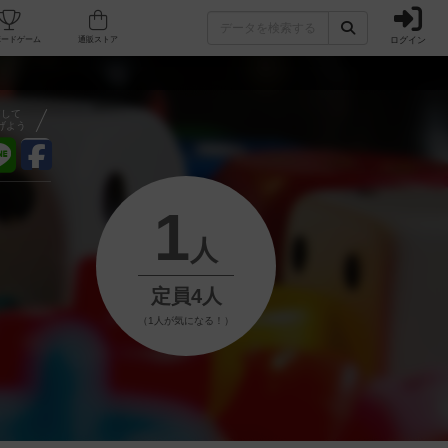
ログイン
フェ/店舗
人気ボードゲーム
通販ストア
アして
げよう
1
人
定員4人
（1人が気になる！）