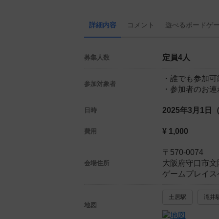
詳細内容
コメント
遊べる
ボード
ゲ
定員4人
募集人数
・誰でも参加可
参加対象者
・参加者のお連
2025年3月1日
日時
¥ 1,000
費用
〒570-0074
大阪府守口市文
会場住所
ゲームプレイス
土居駅
滝井
地図