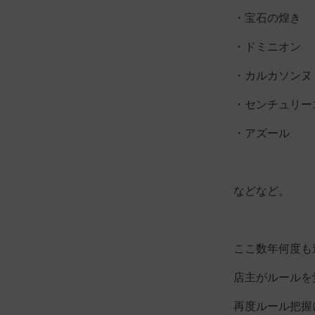
・宝石の煌き
・ドミニオン
・カルカソンヌ
・センチュリー
・アズール
などなど。
ここ数年何度も
店主がルールを
再度ルール把握