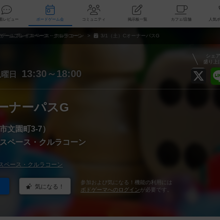
索
新着レビュー
ボードゲーム会
コミュニティ
掲示板一覧
カ
ゲームプレイスペース・クルラコーン
3/1（土）CオーナーパスG
シェ
盛り上
土
13:30～18:00
曜日
オーナーパスG
市文園町3-7）
スペース・クルラコーン
スペース・クルラコーン
参加および気になる！機能の利用には
気になる！
ボドゲーマへのログイン
が必要です。