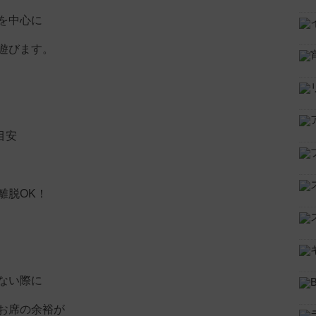
を中心に
遊びます。
り目安
離脱OK！
ない際に
お席の余裕が