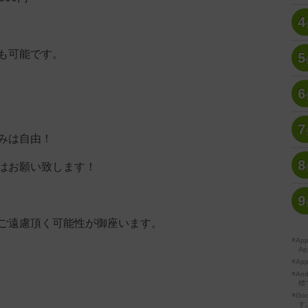
4
も可能です。
5
6
7
みは自由！
8
はお願い致します！
9
ご遠慮頂く可能性が御座います。
※A
Ap
※Ap
※A
標
※Go
す