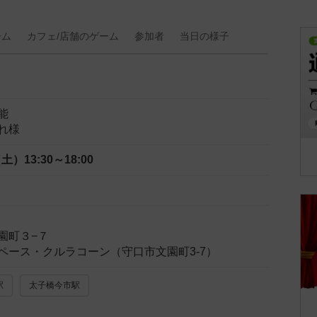
ーム
カフェ/
店舗の
ゲーム
参加者
当日の
様子
能
れ様
（土）
13:30～18:00
園町３−７
ペース・クルラコーン（守口市文園町3-7）
駅
太子橋今市駅