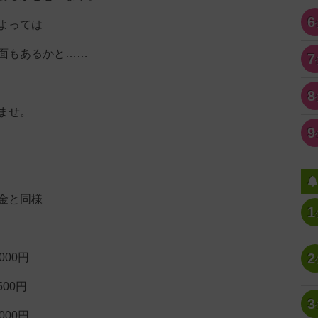
6
よっては
面もあるかと……
7
8
ませ。
9
金と同様
1
2
00円
500円
3
00円