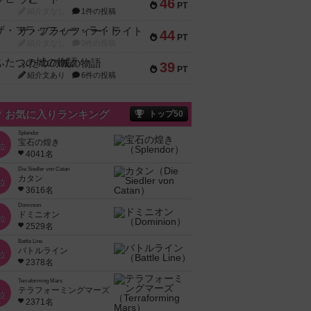
46
PT
紹介文なし
1件の投稿
ザ・フラッフィー・ライト
44
PT
紹介文なし
0件の投稿
ふたつの城の物語
39
PT
紹介文あり
6件の投稿
お気に入りランキング
トップ50
Splendor
宝石の煌き
位
4041名
Die Siedler von Catan
カタン
位
3616名
Dominion
ドミニオン
位
2529名
Battle Line
バトルライン
位
2378名
Terraforming Mars
テラフォーミングマーズ
位
2371名