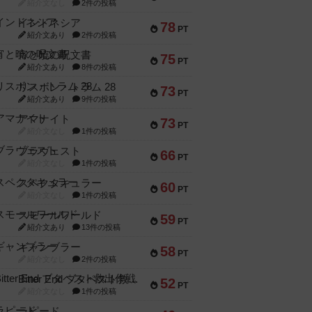
紹介文なし
2件の投稿
インドネシア
78
PT
紹介文あり
2件の投稿
宵と暁の呪文書
75
PT
紹介文あり
8件の投稿
リスボン・トラム 28
73
PT
紹介文あり
9件の投稿
アマナイト
73
PT
紹介文なし
1件の投稿
ブラヴェスト
66
PT
紹介文なし
1件の投稿
スペクタキュラー
60
PT
紹介文なし
1件の投稿
スモールワールド
59
PT
紹介文あり
13件の投稿
ギャンブラー
58
PT
紹介文なし
2件の投稿
Bitter End ブタペスト救出作戦
52
PT
紹介文なし
1件の投稿
ラピード