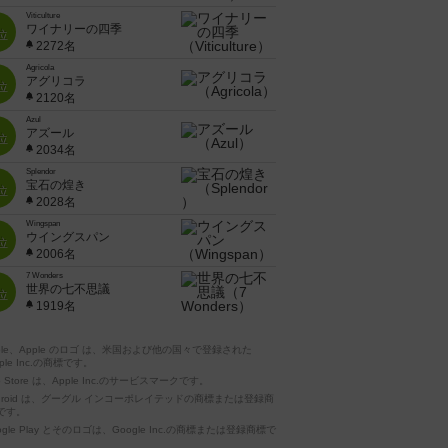
Viticulture
ワイナリーの四季
位
2272名
Agricola
アグリコラ
位
2120名
Azul
アズール
位
2034名
Splendor
宝石の煌き
位
2028名
Wingspan
ウイングスパン
位
2006名
7 Wonders
世界の七不思議
位
1919名
pple、Apple のロゴ は、米国および他の国々で登録された
ple Inc.の商標です。
p Store は、Apple Inc.のサービスマークです。
ndroid は、グーグル インコーポレイテッドの商標または登録商
です。
ogle Play とそのロゴは、Google Inc.の商標または登録商標で
。