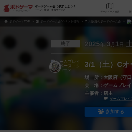
ボードゲーム会に参加しよう！
イベント作成・参加サービス
データベース
検
ボドゲーマTOP
ボードゲーム会/イベント情報
大阪府のボードゲーム会
2025
3
1
終了
年
月
日
3/1（土）C
場 所：
大阪府（守口
会 場：
ゲームプレイ
主催者：
店主
ゲームプレイ
参加する