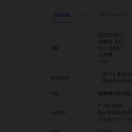
詳細内容
コメント
遊べる
ボード
ゲ
画像
・誰でも参加可
参加対象者
・参加者のお連
2020年1月12
日時
〒760-0050
香川県高松市瓦町１
会場住所
さぬきボドゲ王