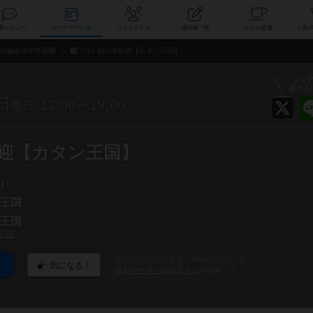
索
新着レビュー
ボードゲーム会
コミュニティ
掲示板一覧
カ
さぬきボドゲ王国
1/12 初心者歓迎【カタン王国】
シェ
盛り上
日
13:00～19:00
曜日
者歓迎【カタン王国】
）
王国
王国
王国
参加および気になる！機能の利用には
気になる！
ボドゲーマへのログイン
が必要です。