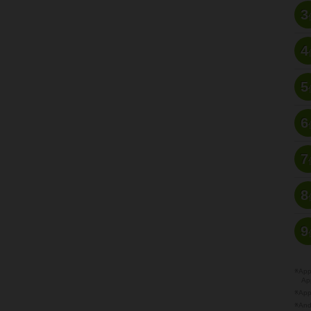
3
4
5
6
7
8
9
※A
Ap
※Ap
※A