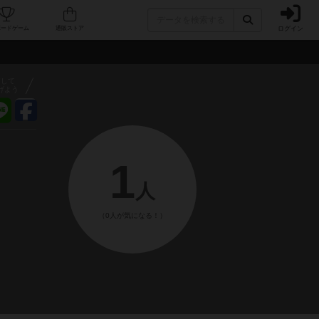
ログイン
フェ/店舗
人気ボードゲーム
通販ストア
アして
げよう
1
人
（0人が気になる！）