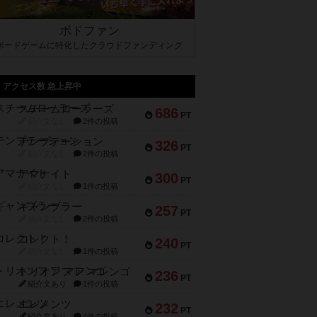
ボドファン
ボードゲームに特化したクラウドファンディング
アクセス数 急上昇中
スチームローラーズ
686
PT
紹介文なし
2件の投稿
テンプテーション
326
PT
紹介文なし
2件の投稿
アマナイト
300
PT
紹介文なし
1件の投稿
ギャンブラー
257
PT
紹介文なし
2件の投稿
コレクト！
240
PT
紹介文なし
1件の投稿
トリオンフ ア マレンゴ
236
PT
紹介文あり
1件の投稿
エレメンツ
232
PT
紹介文あり
4件の投稿