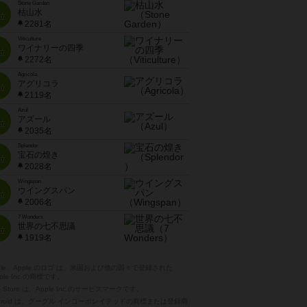
Stone Garden
枯山水
位
2281名
Viticulture
ワイナリーの四季
位
2272名
Agricola
アグリコラ
位
2119名
Azul
アズール
位
2035名
Splendor
宝石の煌き
位
2028名
Wingspan
ウイングスパン
位
2006名
7 Wonders
世界の七不思議
位
1919名
pple、Apple のロゴ は、米国および他の国々で登録された
ple Inc.の商標です。
p Store は、Apple Inc.のサービスマークです。
ndroid は、グーグル インコーポレイテッドの商標または登録商