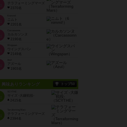
テラフォーミングマーズ
位
2370名
6 nimmt!
ニムト
位
2201名
Carcassonne
カルカソンヌ
位
2190名
Wingspan
ウイングスパン
位
2149名
Azul
アズール
位
1903名
興味ありランキング
トップ50
SCYTHE
サイズ -大鎌戦役-
位
2415名
Terraforming Mars
テラフォーミングマーズ
位
2394名