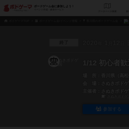
ボードゲーム会に参加しよう！
イベント作成・参加サービス
データベース
検
ボドゲーマTOP
ボードゲーム会/イベント情報
香川県のボードゲーム会
2020
1
12
終了
年
月
日
1/12 初心
場 所：
香川県（高松
会 場：
さぬきボドゲ
主催者：
さぬきボドゲ
さぬきボドゲ
参加する