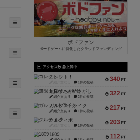
ボドファン
ボードゲームに特化したクラウドファンディング
アクセス数 急上昇中
コレクト！
340
PT
紹介文なし
1件の投稿
無限まちがいさがし
322
PT
紹介文あり
2件の投稿
ガルフストライク
217
PT
紹介文あり
1件の投稿
クルティボ
203
PT
紹介文なし
1件の投稿
1809
112
PT
紹介文あり
1件の投稿