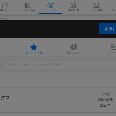
索
新着レビュー
ボードゲーム会
コミュニティ
掲示板一覧
るゲーム
参加
持ってる
一覧
興味/人気
作
アンケ
1～5人
ックス
120分前後
2020年