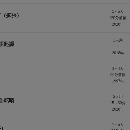
1～5人
ズ（拡張）
120分前後
2018年
2人用
語起譚
－
2018年
3～4人
90分前後
1997年
2人用
語転晴
15～30分
2018年
1～5人
張）