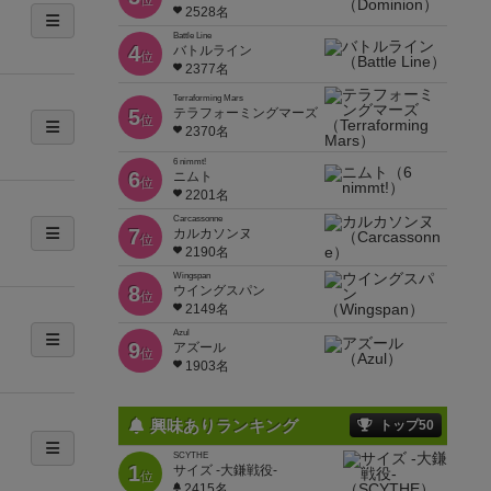
位
2528名
Battle Line
4
バトルライン
位
2377名
Terraforming Mars
5
テラフォーミングマーズ
位
2370名
6 nimmt!
6
ニムト
位
2201名
Carcassonne
7
カルカソンヌ
位
2190名
Wingspan
8
ウイングスパン
位
2149名
Azul
9
アズール
位
1903名
興味ありランキング
トップ50
SCYTHE
1
サイズ -大鎌戦役-
位
2415名