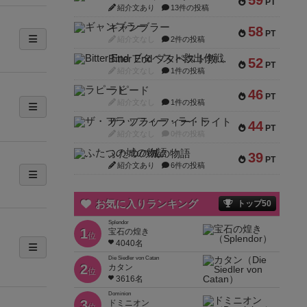
59
PT
紹介文あり
13件の投稿
ギャンブラー
58
PT
紹介文なし
2件の投稿
Bitter End ブタペスト救出作戦
52
PT
紹介文なし
1件の投稿
ラピード
46
PT
紹介文なし
1件の投稿
ザ・フラッフィー・ライト
44
PT
紹介文なし
0件の投稿
ふたつの城の物語
39
PT
紹介文あり
6件の投稿
お気に入りランキング
トップ50
Splendor
1
宝石の煌き
位
4040名
Die Siedler von Catan
2
カタン
位
3616名
Dominion
3
ドミニオン