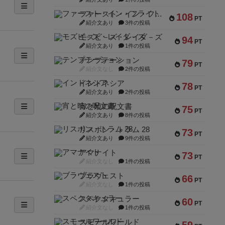
ファースト・イン・フライト
108
PT
紹介文あり
3件の投稿
モズビ－ズ・レイダ－ズ
94
PT
紹介文あり
1件の投稿
テンプテーション
79
PT
紹介文なし
2件の投稿
インドネシア
78
PT
紹介文あり
2件の投稿
宵と暁の呪文書
75
PT
紹介文あり
8件の投稿
リスボン・トラム 28
73
PT
紹介文あり
9件の投稿
アマナイト
73
PT
紹介文なし
1件の投稿
ブラヴェスト
66
PT
紹介文なし
1件の投稿
スペクタキュラー
60
PT
紹介文なし
1件の投稿
スモールワールド