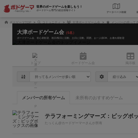
世界のボードゲームを楽しもう！
ボードゲーム専門の総合情報サイト
データベース
検
ボドゲーマTOP
コミュニティ
大津ボードゲーム会
メンバーの持って
大津ボードゲーム会
（5名）
ボードゲーム会
初心者歓迎
祝日/祭日に活動
土日に活動
関西
お一人様OK
お連れ様歓迎
トップ
ボード
ゲーム会
掲示板
メンバーの所有ゲーム
未所有のおすすめゲーム
テラフォーミングマーズ：ビッグボ
たっくん@カードゲーマーさんが所有