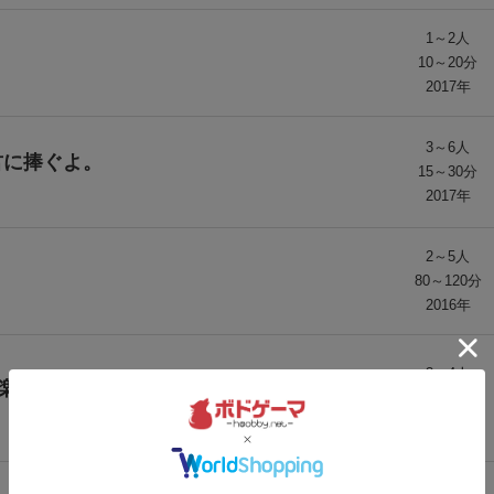
1～2人
10～20分
2017年
3～6人
君に捧ぐよ。
15～30分
2017年
2～5人
80～120分
2016年
3～4人
楽 ごいた / 天九紙牌
30分前後
2012年
2人用