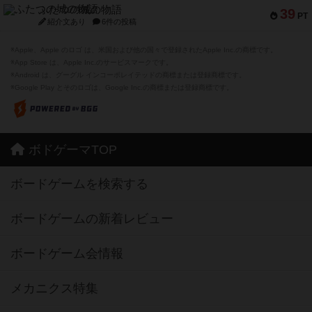
ふたつの城の物語
39
PT
紹介文あり
6件の投稿
※Apple、Apple のロゴ は、米国および他の国々で登録されたApple Inc.の商標です。
※App Store は、Apple Inc.のサービスマークです。
※Android は、グーグル インコーポレイテッドの商標または登録商標です。
※Google Play とそのロゴは、Google Inc.の商標または登録商標です。
ボドゲーマTOP
ボードゲームを検索する
ボードゲームの新着レビュー
ボードゲーム会情報
メカニクス特集