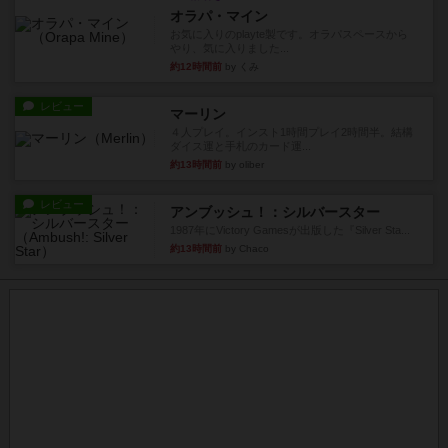
オラパ・マイン
お気に入りのplayte製です。オラパスペースから
やり、気に入りました...
約12時間前
by くみ
レビュー
マーリン
４人プレイ。インスト1時間プレイ2時間半。結構
ダイス運と手札のカード運...
約13時間前
by oliber
レビュー
アンブッシュ！：シルバースター
1987年にVictory Gamesが出版した『Silver Sta...
約13時間前
by Chaco