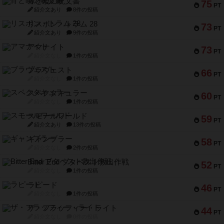
宵と暁の呪文書
75
PT
紹介文あり
8件の投稿
リスボン・トラム 28
73
PT
紹介文あり
9件の投稿
アマナイト
73
PT
紹介文なし
1件の投稿
ブラヴェスト
66
PT
紹介文なし
1件の投稿
スペクタキュラー
60
PT
紹介文なし
1件の投稿
スモールワールド
59
PT
紹介文あり
13件の投稿
ギャンブラー
58
PT
紹介文なし
2件の投稿
Bitter End ブタペスト救出作戦
52
PT
紹介文なし
1件の投稿
ラピード
46
PT
紹介文なし
1件の投稿
ザ・フラッフィー・ライト
44
PT
紹介文なし
0件の投稿