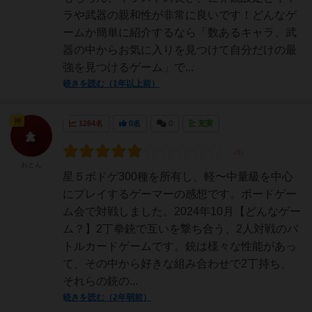
ラや武器の親和性が非常に良いです！どんなゲ
ームか簡単に紹介するなら「数あるキャラ、武
器の中からお気に入りを見つけて自分だけの最
強を見つけるゲーム」で...
続きを読む（1年以上前）
神
1264名
0名
0
充実
おとん
星５ボドゲ300種を所有し、軽〜中量級を中心
にプレイするゲーマーの感想です。ボードゲー
ム会で対戦しました。2024年10月【どんなゲー
ム？】2丁拳銃で互いを撃ち合う、2人対戦のバ
トルカードゲームです。銃は様々な性能があっ
て、その中から好きな組み合わせで2丁持ち、
それらの銃の...
続きを読む（2年弱前）