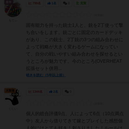
皇帝
799名
1名
0
充実
もてぃ
固有能力を持った銃士1人と、銃を2丁使って撃
ち合いをします。銃ごとに固定のカードデッキ
があり、この銃士、2丁銃の3つの組み合わせに
よって戦略が大きく変わるゲームになってい
て、自分の戦いやすい組み合わせを探せるとい
うところが魅力です。今のところ(OVERHEAT
拡張セット併用...
続きを読む（5年以上前）
大賢者
1344名
2名
0
じじい
個人的総合評価9点、人によって6点（10点満点
中）友人から借りてきて嫁とプレイした感想個
人的にはとても好き！刺さりました！ルールは