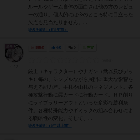
ルールやゲーム自体の面白さは他の方のレビュ
ーの通り。個人的には今のところ特に目立った
欠点も見当たりません。...
続きを読む（約5年前）
皇帝
855名
4名
0
充実
アイク
銃士（キャラクター）やナガン（武器及びデッ
キ）毎の、シンプルながら展開に重大な影響を
与える能力差。手札や山札のマネジメント。各
種攻撃行動に罠カードに行動カード。ＨＰ削り
にライブラリーアウトといった多彩な勝利条
件。各種特殊能力やギミックの組み合わせによ
る戦略性の変化。そして、...
続きを読む（5年以上前）