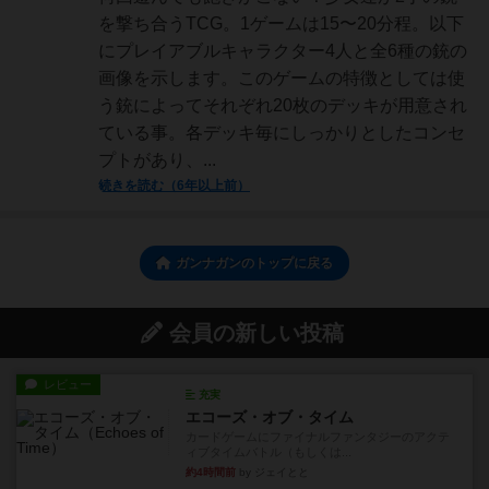
を撃ち合うTCG。1ゲームは15〜20分程。以下
にプレイアブルキャラクター4人と全6種の銃の
画像を示します。このゲームの特徴としては使
う銃によってそれぞれ20枚のデッキが用意され
ている事。各デッキ毎にしっかりとしたコンセ
プトがあり、...
続きを読む（6年以上前）
ガンナガンのトップに戻る
会員の新しい投稿
レビュー
充実
エコーズ・オブ・タイム
カードゲームにファイナルファンタジーのアクテ
ィブタイムバトル（もしくは...
約4時間前
by ジェイとと