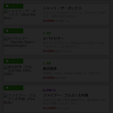
レビュー
シャット・ザ・ボックス
とてもシンプルなダイスゲーム。2つのダイスを振
って、出目の合計を自分の...
約4時間前
by OSAっち
レビュー
充実
オバケだぞ～
対人アナログプレイ。簡単なルールで誰とでも遊
べるゲーム。こんなの子ども...
約5時間前
by おーちゃん
レビュー
充実
南北戦争
1983年にVictory Gamesが出版した『The Civil ...
約9時間前
by Chaco
レビュー
画像付き
ファイアー・ブルズ / 火牛陣
火牛を引き連れて敵を殲滅させる。縦か斜めで前2
列まで攻撃できるが、自分...
約11時間前
by うらまこ