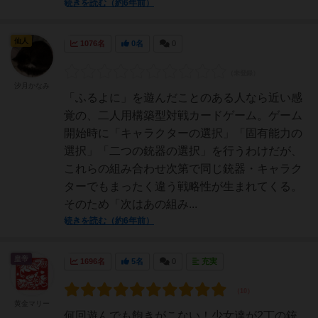
続きを読む（約6年前）
仙人
1076名
0名
0
汐月かなみ
「ふるよに」を遊んだことのある人なら近い感
覚の、二人用構築型対戦カードゲーム。ゲーム
開始時に「キャラクターの選択」「固有能力の
選択」「二つの銃器の選択」を行うわけだが、
これらの組み合わせ次第で同じ銃器・キャラク
ターでもまったく違う戦略性が生まれてくる。
そのため「次はあの組み...
続きを読む（約6年前）
皇帝
1696名
5名
0
充実
黄金マリー
何回遊んでも飽きがこない！少女達が2丁の銃