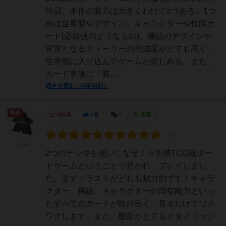
作品。本作の魅力は大きくわけて3つある。1つ
めは世界観やデザイン。キャラクターや技能カ
ード(必殺技のようなもの)、機銃のデザインや
背景となるストーリーの完成度がとても高く、
世界観に入り込んでゲームが楽しめる。また、
カード裏側に「装...
続きを読む（4年弱前）
勇者
525名
1名
0
充実
かいり
2つのデッキを使いこなせ！☆所感TCG風ボー
ドゲームということで惹かれ、プレイしまし
た。まずイラストがどれも魅力的です！キャラ
クター、機銃、キャラクターの固有能力といっ
たすべてのカードが格好良く、見るだけでワク
ワクします。また、盤面がとてもスタイリッシ