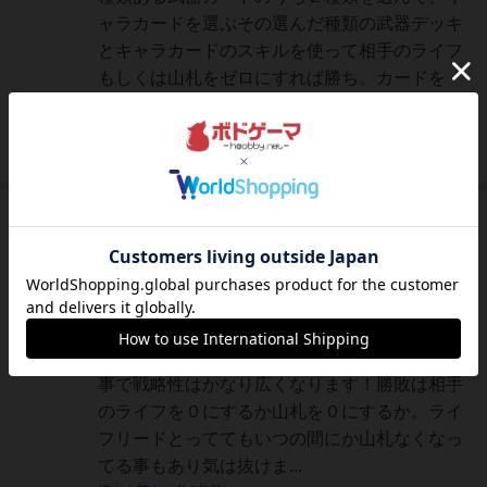
ャラカードを選ぶその選んだ種類の武器デッキ
とキャラカードのスキルを使って相手のライフ
もしくは山札をゼロにすれば勝ち。カードを
次々と繰り出していく楽しさはカードゲームの
楽しさを味わうことができ...
続きを読む（6年弱前）
国王
693名
1名
0
hamamaru
とにかく撃ちまくれるのが爽快です！キャラ一
人一人に特性、スキル３種類があり、さらに銃
が６種類あります。ここからデッキを選択する
事で戦略性はかなり広くなります！勝敗は相手
のライフを０にするか山札を０にするか。ライ
フリードとっててもいつの間にか山札なくなっ
てる事もあり気は抜けま...