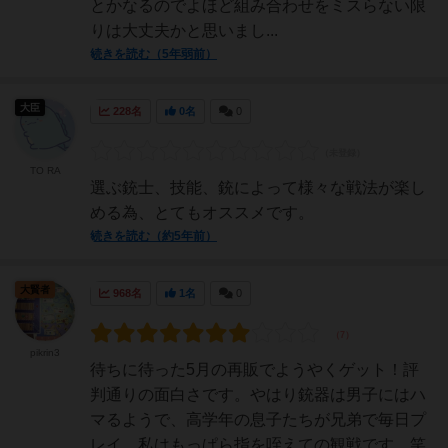
とかなるのでよほど組み合わせをミスらない限
りは大丈夫かと思いまし...
続きを読む（5年弱前）
大臣
228名
0名
0
TO RA
選ぶ銃士、技能、銃によって様々な戦法が楽し
める為、とてもオススメです。
続きを読む（約5年前）
大賢者
968名
1名
0
pikrin3
待ちに待った5月の再販でようやくゲット！評
判通りの面白さです。やはり銃器は男子にはハ
マるようで、高学年の息子たちが兄弟で毎日プ
レイ。私はもっぱら指を咥えての観戦です…笑