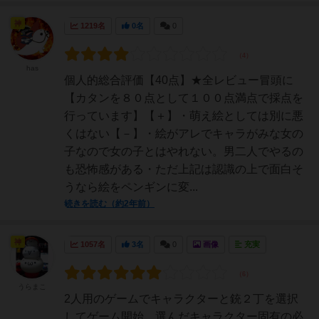
神
1219名
0名
0
has
個人的総合評価【40点】★全レビュー冒頭に
【カタンを８０点として１００点満点で採点を
行っています】【＋】・萌え絵としては別に悪
くはない【－】・絵がアレでキャラがみな女の
子なので女の子とはやれない。男二人でやるの
も恐怖感がある・ただ上記は認識の上で面白そ
うなら絵をペンギンに変...
続きを読む（約2年前）
神
1057名
3名
0
画像
充実
うらまこ
2人用のゲームでキャラクターと銃２丁を選択
してゲーム開始。選んだキャラクター固有の必