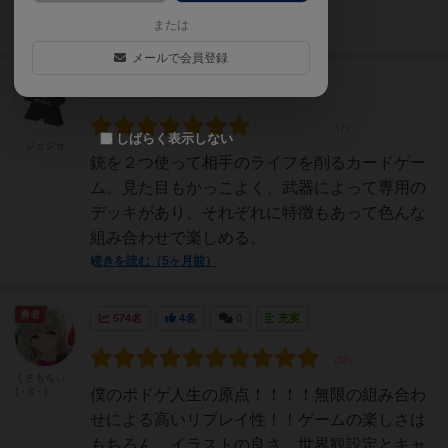
象。
または
続きを読む（4ヶ月前）
メールで会員登録
仙人
101名
0名
0
しばらく表示しない
ジョジョ
銃を２つ使って相手のライフを削るカードゲー
ム。見た目もかっこよく、武器によって専用の
デッキがあり、それぞれに特徴もあって色んな
組み合わせで楽しめる。
続きを読む（5ヶ月前）
勇者
574名
4名
0
充実
くさもちぃ
(・8・)
僕のボドゲ人生の原点！！！！無限の組み合わ
せによる高いリプレイ性！！ゲームの楽しさは
もちろん、イラストの良さ、世界観設定とキャ