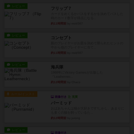
レビュー
フリップ７
カードをめくるかパスをするかを決めてパスした
時のカード数字が得点になる...
約11時間前
by mob567
レビュー
コンセプト
親のプレイヤーがお題を決めて限られたヒントの
中から他のプレイヤーに当て...
約11時間前
by mob567
レビュー
海兵隊
1988年にVictory Gamesが出版した
『Leathernec...
約12時間前
by Chaco
ルール/インスト
画像付き
充実
パーミッド
おばあちゃんは猫が大好きです!しかし、あまりに
も多くの猫を飼っているた...
約12時間前
by jurong
レビュー
画像付き