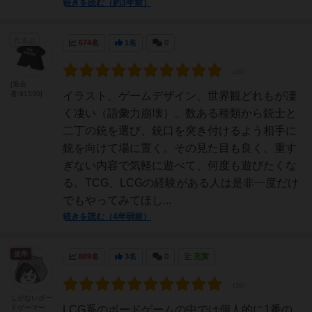
続きを読む（約3年前）
たまご
674名
1名
0
[退会
者:91530]
イラスト、ゲームデザイン、世界観どれもが凄
く凄い（語彙力崩壊）。数ある種類から銃士と
二丁の銃を選び、銃口を突き付けるよう相手に
銃を向けて場に置く。その見た目も良く、重す
ぎない内容で気軽に遊べて、何度も遊びたくな
る。TCG、LCGの経験がある人は是非一度だけ
でもやってみてほし...
続きを読む（4年弱前）
皇帝
889名
3名
0
充実
しがないボー
ドゲーマー
LCG系のボードゲームの中では個人的に1番の