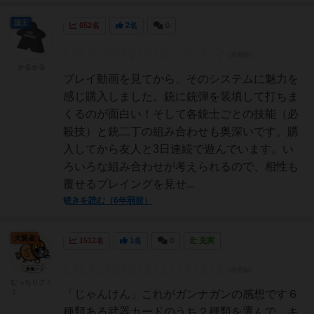
国王
652名
2名
0
かるかる
プレイ動画を見てから、そのシステムに魅力を
感じ購入しました。銃に銃弾を装填して打ちま
くるのが面白い！そして各銃士ごとの技能（必
殺技）と銃二丁の組み合わせも奥深いです。購
入してから友人と3日連続で遊んでいます。い
ろいろな組み合わせが考えられるので、相性も
覆せるプレイングを見せ...
続きを読む（6年弱前）
大賢者
1512名
1名
0
充実
むっちりグミ
ミ
「じゃんけん」これがガンナガンの感想です６
種類ある武器カードのうち２種類を選んで、キ