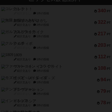
コレクト！
340
PT
紹介文なし
1件の投稿
無限まちがいさがし
322
PT
紹介文あり
2件の投稿
ガルフストライク
217
PT
紹介文あり
1件の投稿
クルティボ
203
PT
紹介文なし
1件の投稿
1809
112
PT
紹介文あり
1件の投稿
ファースト・イン・フライト
108
PT
紹介文あり
3件の投稿
モズビ－ズ・レイダ－ズ
94
PT
紹介文あり
1件の投稿
テンプテーション
79
PT
紹介文なし
2件の投稿
インドネシア
78
PT
紹介文あり
2件の投稿