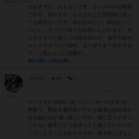
asoberucafe_watto
大好きです。おもろいです。少々ルールは複雑
ですが、慣れます。もうほんとに何回繰り返し
ても飽きないです。絵も好みだし、銃はかっこ
いいし、カードの様々な効果にしびれます。キ
ャラクターと銃二つの組み合わせ、相手の銃や
キャラクターとの相性、もう深すぎて好きすぎ
て、ご覧のように語彙力...
続きを読む（4年以上前）
皇帝
564名
0名
0
コガネイ
デッキを2つ個別に使うというルールが本当に
斬新で、数ある選択肢の中から最適な組み合わ
せを組むのが凄い楽しいです。逆に言うとすご
い少ない確率でどう頑張っても勝てないマッチ
ングになることがありますが、基本的にはなん