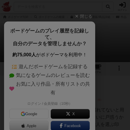
ログイン
閉じる
ボドゲーマTOP
ボードゲームの検索
ガンナガンの通販/商品詳細
作品デ
ボードゲームのプレイ履歴を記録し
て、
ガンナガン
自分のデータを管理しませんか？
24件のレビュー
約75,000人
がボドゲーマを利用中！
遊んだボードゲームを記録する
4
6
24
93
トップ
画像
動画
レビュー
カフェ
気になるゲームのレビューを読む
お気に入り作品・所有リストの共
仙人
95名
0名
0
有
ログイン / 会員登録（10秒）
のべつまくな
し
インストに時間がかかる。TCG慣れてないと用
Google
X
語の多さや、それぞれの処理の違いに戸惑うか
も。イラストもあいまって、遊ぶ人を選ぶ印
Apple
Facebook