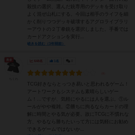
殺技の選択、選んだ銃専用のデッキを受け取り
よく混ぜ山札にする。今回は相手のライフを細
かく削りつつデッキ破壊するアグロライブラリ
ーアウトの２丁拳銃を選択しました。手番では
カードアクションを実行...
続きを読む（3年弱前）
勇者
648名
1名
0
ちくわ
TCG好きならとっつき易いと思われるゲーム！
アートワークもシステムも素晴らしいゲー
ム！…ですが、気軽にやるには人を選ぶ。①ル
ールがやや複雑。②勝ちに拘るならカードの理
解に時間とやる気が必要。故にTCGに不慣れな
方、やるなら勝ちたいって方には気軽にお勧め
できるゲームではないか...