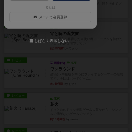
長らく積みゲーになってましたが、腰を据えてプ
または
レイできましたのでやってみ...
35分前
by くみ
メールで会員登録
レビュー
充実
宵と暁の呪文書
4/5点呪文を修得したり使い魔にトークンを捧げた
しばらく表示しない
りして得点を増やしてい...
約3時間前
by ワタル
レビュー
画像付き
充実
ワンラウンド
星5軽〜中量級を中心にプレイするゲーマーの感想
です。今回はボードゲーム...
約7時間前
by おとん
レビュー
充実
花火
ずっと前のドイツ年間ゲーム大賞ながら、シンプ
ルで簡単な小ゲームで今でも...
約10時間前
by tamio
レビュー