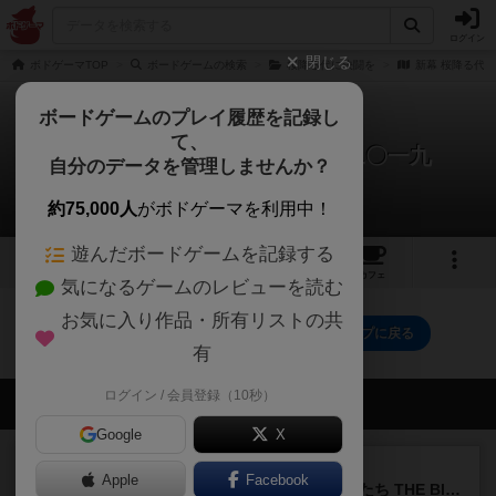
ログイン
閉じる
ボドゲーマTOP
ボードゲームの検索
桜降る代に決闘を
新幕 桜降る代に
ボードゲームのプレイ履歴を記録し
て、
新幕 桜降る代に決闘を 祭札二〇一九
自分のデータを管理しませんか？
0件の動画
約75,000人
がボドゲーマを利用中！
遊んだボードゲームを記録する
1
1
18
トップ
画像
動画
レビュー
カフェ
気になるゲームのレビューを読む
お気に入り作品・所有リストの共
新幕 桜降る代に決闘を 祭札二〇一九のトップに戻る
有
ログイン / 会員登録（10秒）
会員の新しい投稿
Google
X
レビュー
画像付き
Apple
Facebook
アグリコラ：牧場の動物たち THE BIG BOX