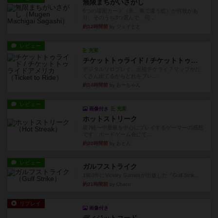
無限まちがいさがし
6つの場面カード（表、裏で違う絵）が何枚かあ
り、そのうち3つ選んで、同...
約12時間前
by ジェイとと
レビュー
充実
チケットトゥライド / チケットトゥライドアメリカ
デジタルソロプレイ。元祖チケライ？マップがた
くさん出てるからどれをプレ...
約14時間前
by おーちゃん
レビュー
画像付き
充実
ホットストリーク
星7軽〜中量級を中心にプレイするゲーマーの感想
です。ボードゲーム会にて...
約20時間前
by おとん
レビュー
ガルフストライク
1983年にVictory Gamesが出版した『Gulf Strik...
約21時間前
by Chaco
リプレイ
画像付き