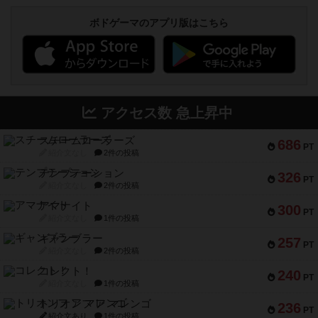
ボドゲーマのアプリ版はこちら
アクセス数 急上昇中
スチームローラーズ
686
PT
紹介文なし
2件の投稿
テンプテーション
326
PT
紹介文なし
2件の投稿
アマナイト
300
PT
紹介文なし
1件の投稿
ギャンブラー
257
PT
紹介文なし
2件の投稿
コレクト！
240
PT
紹介文なし
1件の投稿
トリオンフ ア マレンゴ
236
PT
紹介文あり
1件の投稿