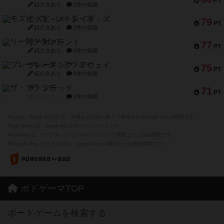
PT
紹介文あり
1件の投稿
モズビ－ズ・レイダ－ズ
79
PT
紹介文あり
1件の投稿
リー対グラント
77
PT
紹介文あり
1件の投稿
ブレーキング・アウェイ
75
PT
紹介文あり
4件の投稿
ザ・フラッド
71
PT
紹介文なし
1件の投稿
※Apple、Apple のロゴ は、米国および他の国々で登録されたApple Inc.の商標です。
※App Store は、Apple Inc.のサービスマークです。
※Android は、グーグル インコーポレイテッドの商標または登録商標です。
※Google Play とそのロゴは、Google Inc.の商標または登録商標です。
ボドゲーマTOP
ボードゲームを検索する