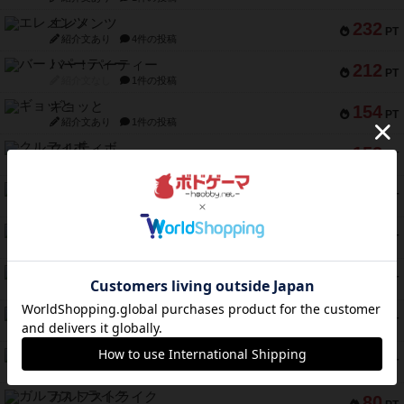
エレメンツ
232
PT
紹介文あり
4件の投稿
バー！パーティー
212
PT
紹介文なし
1件の投稿
ギョッと
154
PT
紹介文あり
1件の投稿
クルティボ
152
PT
紹介文なし
1件の投稿
ブラヴェスト
140
PT
紹介文なし
1件の投稿
ドブル：ポケットモンスター
122
PT
紹介文あり
4件の投稿
ジャンヌ・ダルク-オルレアン ドロー＆ライト
118
PT
紹介文なし
5件の投稿
ファースト・イン・フライト
94
PT
紹介文あり
3件の投稿
ダイススローン
88
PT
紹介文なし
1件の投稿
ガルフストライク
80