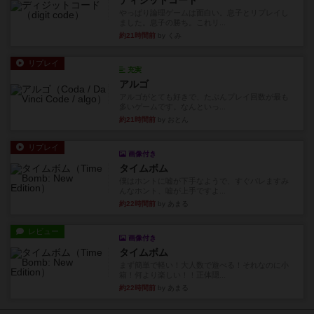
ディジットコード
やっぱり論理ゲームは面白い。息子とリプレイし
ました。息子の勝ち。これリ...
約21時間前
by くみ
リプレイ
充実
アルゴ
アルゴがとても好きで、たぶんプレイ回数が最も
多いゲームです。なんといっ...
約21時間前
by おとん
リプレイ
画像付き
タイムボム
僕はホントに嘘が下手なようで、すぐバレますみ
んなホント、嘘が上手ですよ...
約22時間前
by あまる
レビュー
画像付き
タイムボム
まず簡単で軽い！大人数で遊べる！それなのに小
箱！何より楽しい！！正体隠...
約22時間前
by あまる