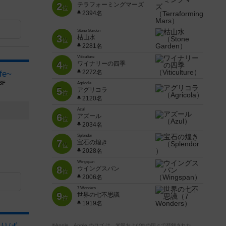
2
テラフォーミングマーズ
位
2394名
Stone Garden
3
枯山水
位
2281名
Viticulture
4
ワイナリーの四季
位
2272名
fe~
3F
Agricola
5
アグリコラ
位
2120名
Azul
6
アズール
位
2034名
Splendor
7
宝石の煌き
位
2028名
Wingspan
8
ウイングスパン
位
2006名
7 Wonders
9
世界の七不思議
位
1919名
※Apple、Apple のロゴ は、米国および他の国々で登録された