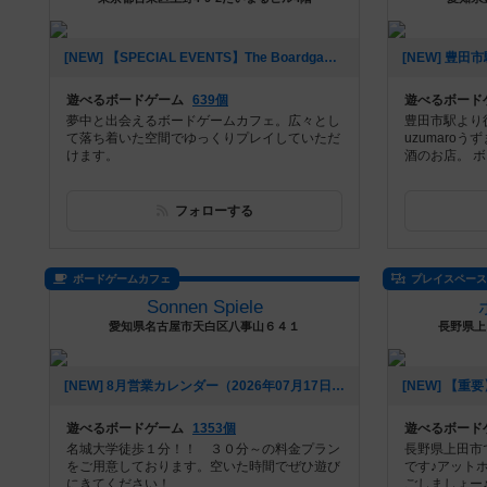
[NEW] 【SPECIAL EVENTS】The Boardgame Partyレポート｜canvas Girl's Day｜2026/7/24（2026年07月25日 22時12分）
遊べるボードゲーム
639個
遊べるボード
夢中と出会えるボードゲームカフェ。広々とし
豊田市駅より
て落ち着いた空間でゆっくりプレイしていただ
uzumaro
けます。
酒のお店。 ボ
フォローする
ボードゲームカフェ
プレイスペー
Sonnen Spiele
愛知県名古屋市天白区八事山６４１
長野県上
[NEW] 8月営業カレンダー（2026年07月17日 13時19分）
遊べるボードゲーム
1353個
遊べるボード
名城大学徒歩１分！！ ３０分～の料金プラン
長野県上田市
をご用意しております。空いた時間でぜひ遊び
です♪アット
にきてください！
ごしましょー