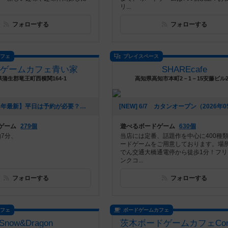
リ...
フォローする
フォローする
カフェ
プレイスペース
ドゲームカフェ青い家
SHAREcafe
蒲生郡竜王町西横関164-1
高知県高知市本町2－1－15安藤ビル
[NEW] 【2026年最新】平日は予約が必要？ボードゲームカフェ青い家はいつでも予約なしで利用OKです！アサイーボウルも新登場！（2026年05月24日 14時06分）
ゲーム
279個
遊べるボードゲーム
630個
約7分、
当店には定番、話題作を中心に400種
ードゲームをご用意しております。場
でん交通大橋通電停から徒歩1分！フリ
ンクコ...
フォローする
フォローする
カフェ
ボードゲームカフェ
Snow&Dragon