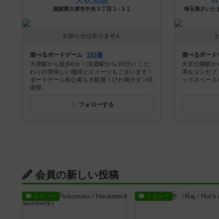
天衣無縫
s
滋賀県大津市中央３丁目１−３１
埼玉県さいたま市
お知らせはありません
遊べるボードゲーム
185個
遊べるボード
大津駅から徒歩6分！(京都駅から10分)！こだ
大宮公園駅か
わりの美味しい珈琲とスイーツもございます！
境をコンセプ
ボードゲーム初心者も大歓迎！びわ湖カタン倶
ッズスペース
楽部...
フォローする
会員の新しい投稿
レビュー
レビュー