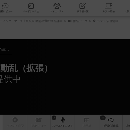
索
新着レビュー
ボードゲーム会
コミュニティ
掲示板一覧
ーミング・マーズ上級拡張 動乱の通販/商品詳細
作品データ
カフェ/店舗情報
19年～
動乱（拡張）
提供中
3
19
リプレイ
日記
戦略
・コツ
ルール
/インスト
掲示板
拡張/関連
作
次