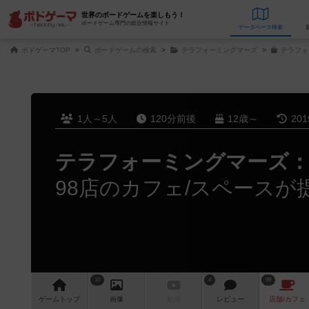
世界のボードゲームを楽しもう！
ボードゲーム専門の総合情報サイト
データベース
検
ボドゲーマTOP
ボードゲームの検索
テラフォーミングマーズ
テラフォ
1人～5人
120分前後
12歳～
20
テラフォーミングマーズ：
98店のカフェ/スペースが
10
4
99
ゲーム
トップ
画像
動画
レビュー
店舗/
カフェ