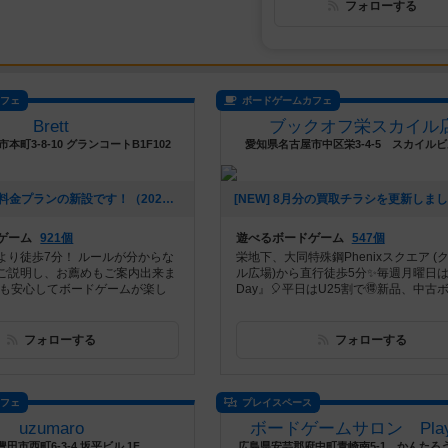
フォローする
カフェ
ボードゲームカフェ
Brett
ブックオフ栄スカイル
本町3-8-10 グランコートB1F102
愛知県名古屋市中区栄3-4-5 スカイル
[NEW] お得な料金プランの新設です！（2026年07月28日 14時15分）
ゲーム
921個
遊べるボードゲーム
547個
より徒歩7分！ ルールが分からな
栄地下、大同特殊鋼Phenixスクエア (
ご説明し、お薦めもご案内出来ま
ル広場)から直行徒歩5分✨毎週月曜日
でも安心してボードゲームが楽し
Day』🎈平日はU25割で🉐新品、中古ボ.
フォローする
フォローする
カフェ
プレイスペース
uzumaro
ボードゲームサロン Play
田市西町6-3-4 坂平ビル 1F
広島県安芸郡府中町青崎南5-1 かんたろう