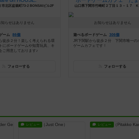
hare on HOUSE.
ボードゲームカフェ たま
北区盆栽町73-2 BONSAIビル2F
山口県下関市竹崎町２丁目１３－１７ K
お知らせはありません
お知らせはありません
ゲーム
86個
遊べるボードゲーム
306個
ら徒歩２分！楽しく考えられる環
JR下関駅から徒歩２分 下関市唯一の
トにボードゲームや知育玩具、キ
ゲームカフェです！
をご用意しております♪
フォローする
フォローする
レビュー
レビュー