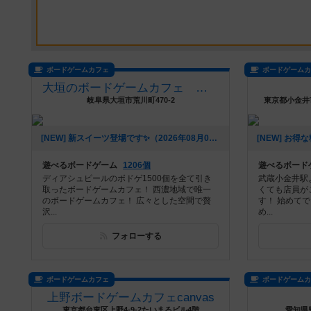
ボードゲームカフェ
ボードゲーム
大垣のボードゲームカフェ 黒やぎさん
岐阜県大垣市荒川町470-2
東京都小金井市
[NEW] 新スイーツ登場です✨️（2026年08月07日 17時00分）
遊べるボードゲーム
1206個
遊べるボード
ディアシュピールのボドゲ1500個を全て引き
武蔵小金井駅
取ったボードゲームカフェ！ 西濃地域で唯一
くても店員が
のボードゲームカフェ！ 広々とした空間で贅
す！ 始めて
沢...
め...
フォローする
ボードゲームカフェ
ボードゲーム
上野ボードゲームカフェcanvas
東京都台東区上野4-9-2たいまるビル4階
愛知県豊