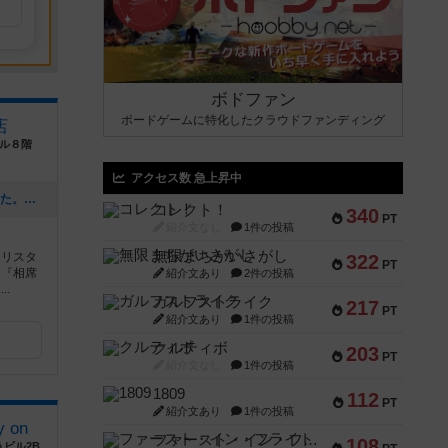
ボドファン
ボードゲームに特化したクラウドファンディング
店
ビル８階
アクセス数 急上昇中
[NEW] 8月分の買取チラシを更新しました。（2026年07月27日 17時53分）
コレクト！
340
PT
紹介文なし
1件の投稿
無限まちがいさがし
クリスタ
322
PT
は『相席
紹介文あり
2件の投稿
..
ガルフストライク
217
PT
紹介文あり
1件の投稿
クルティボ
203
PT
紹介文なし
1件の投稿
1809
112
PT
紹介文あり
1件の投稿
 on
ファースト・イン・フライト
108
ビル2B