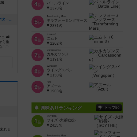
2階
4
バトルライン
位
2378名
Terraforming Mars
[NEW] 【新メニュー】「和風だし香るバター醤油きのこパスタ」が登場！（2026年01月28日 20時37分）
5
テラフォーミングマーズ
位
2371名
6 nimmt!
 🛋
6
ニムト
位
から重
2202名
ご...
Carcassonne
7
カルカソンヌ
位
2191名
Wingspan
8
ウイングスパン
位
2150名
Azul
9
アズール
位
1903名
興味ありランキング
トップ50
SCYTHE
1
サイズ -大鎌戦役-
位
2415名
来れる
Terraforming Mars