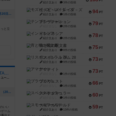
PT
紹介文あり
3件の投稿
モズビ－ズ・レイダ－ズ
94
PT
[NEW] 8月カレンダーです（2026年07月20日 21時16分）
紹介文あり
1件の投稿
テンプテーション
79
PT
紹介文なし
2件の投稿
らっと立
インドネシア
78
PT
紹介文あり
2件の投稿
宵と暁の呪文書
75
PT
紹介文あり
8件の投稿
リスボン・トラム 28
73
PT
紹介文あり
9件の投稿
アマナイト
73
PT
福岡ボードゲームカフェ INTALES Cafe
紹介文なし
1件の投稿
福岡県福岡市早良区高取１丁目１１−１５ ユーテラス高取
ブラヴェスト
66
PT
紹介文なし
1件の投稿
[NEW] ロザリー試遊会開催のお知らせ！（2026年06月23日 05時02分）
スペクタキュラー
60
PT
紹介文なし
1件の投稿
スモールワールド
59
のいい
PT
紹介文あり
13件の投稿
いゲーム
食事やド