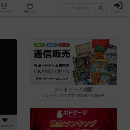
ログイン
カフェ/店舗
人気ボードゲーム
通販ストア
ボードゲーム通販
オンラインストアで7,500商品を販売中
のおすすめ