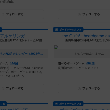
飲食持込自由。
フォローする
フォローする
ス
ボードゲームカフェ
アルケリンガ
the Gut's! ~boardgame ca
区堂山町17-8 北シャトービル6階
新潟県長岡市大手通2-2-2太刀川ビル
[NEW] アルケリンガ2月カレンダー（2025年02月13日 16時53分）
お知らせはありません
ゲーム
444個
遊べるボードゲーム
607個
約5分！ グループSNE＆cosaic
長岡初のボードゲームカフェ！
ョップ。ボードゲームやTRPGを
だりできるお店です！
フォローする
フォローする
カフェ
ボードゲームカフェ