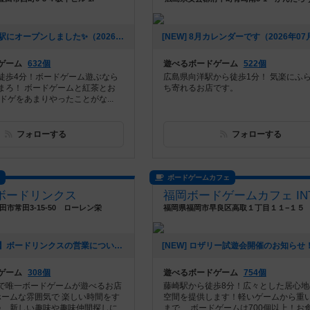
[NEW] 豊田市駅にオープンしました✨（2026年07月24日 13時44分）
ゲーム
632個
遊べるボードゲーム
522個
徒歩4分！ボードゲーム遊ぶなら
広島県向洋駅から徒歩1分！ 気楽にふ
うずまろ！ ボードゲームと紅茶とお
ち寄れるお店です。
ドゲをあまりやったことがな...
フォローする
フォローする
ス
ボードゲームカフェ
ボードリンクス
田市常田3-15-50 ローレン栄
[NEW] 【重要】ボードリンクスの営業についてお知らせ（2026年06月23日 13時10分）
ゲーム
308個
遊べるボードゲーム
754個
で唯一ボードゲームが遊べるお店
藤崎駅から徒歩8分！広々とした居心地
ホームな雰囲気で 楽しい時間をす
空間を提供します！軽いゲームから重
♪ 新しい趣味や趣味仲間探しに
まで、 ボードゲームは700個以上！お