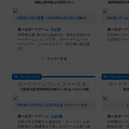
和歌山県和歌山市黒田197-1
福岡県福岡市博
[NEW] 5月の営業（2026年05月03日 15時42分）
遊べるボードゲーム
612個
遊べるボード
JR和歌山駅 東口から徒歩7分。和歌山市内のボ
2024年に
ードゲームショップです。ボードゲーム･ウォ
な空間でボー
ーハンマー・シタデルカラー・持ち帰り謎を販
売し...
フォローする
プレイスペース
プレイスペー
ボードゲームプレイスペース Kinked Tail
ボードゲ
大阪府大阪市阿倍野区旭町1-1-26 あべのビル8階
東京
[NEW] 11月19日~11月30日までエレベータが使えなくなります。（2025年10月20日 16時13分）
遊べるボードゲーム
1103個
遊べるボード
大阪の天王寺駅から徒歩5分！ ボードゲーム未
24時間ボー
経験者から熟練者まで楽しめるゲームを取り揃
駅徒歩2分・J