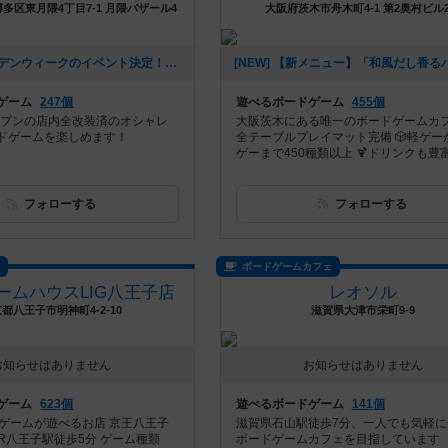
多区東月隈4丁目7-1 月隈バザール4
大阪府茨木市舟木町4-1 第2奥村ビル
[NEW] ゴールデンウィークのイベント決定！！（2026年04月28日 15時49分）
ゲーム
247個
遊べるボードゲーム
455個
オープンの店内全改装済のオシャレ
大阪茨木にある唯一のボードゲームカフェ
ドゲームを楽しめます！
全テーブルプレイマット完備 🎲軽ゲー
ゲーまで450種類以上 🍹ドリンクも豊富に
フォローする
フォローする
ス
ボードゲームカフェ
ームハウスLIG八王子店
レオソル
都八王子市明神町4-2-10
滋賀県大津市栄町9-9
お知らせはありません
お知らせはありません
ゲーム
623個
遊べるボードゲーム
141個
ドゲームが遊べるお店 京王八王子
滋賀県石山駅徒歩7分、一人でも気軽に
R八王子駅徒歩5分 ゲーム種類
ボードゲームカフェを目指しています