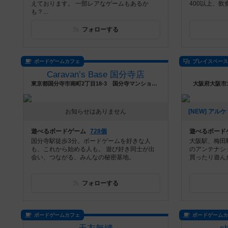
えております。 一部レアなゲームもあるか
400以上、
も？...
フォローする
ボードゲームカフェ
プレイスペー
Caravan’s Base 国分寺店
東京都国分寺市南町2丁目18-3 国分寺マンション B08
大阪府大阪市北
お知らせはありません
遊べるボードゲーム
728個
遊べるボード
国分寺駅徒歩3分。ボードゲームを好きな人
大阪駅、梅田駅
も、これから始める人も。 遊び好き同士が出
のアンテナシ
会い、つながる、みんなの秘密基地。
買ったり遊ん
フォローする
ボードゲームカフェ
ボードゲーム