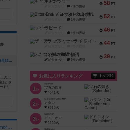
ギャンブラー
58
PT
紹介文なし
2件の投稿
Bitter End ブタペスト救出作戦
52
PT
紹介文なし
1件の投稿
ラピード
46
PT
紹介文なし
1件の投稿
ザ・フラッフィー・ライト
44
PT
2階
紹介文なし
0件の投稿
ふたつの城の物語
39
PT
紹介文あり
6件の投稿
[NEW] 6/7 カタンオープン（2026年05月22日 08時24分）
お気に入りランキング
トップ50
類上のボ
所はとさ
Splendor
ードリ
1
宝石の煌き
位
4041名
Die Siedler von Catan
2
カタン
位
3616名
Dominion
3
ドミニオン
位
2529名
茨木ボードゲームカフェComorebi
Battle Line