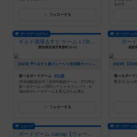
もおす...
フォローする
ボードゲームカフェ
ボードゲーム
ギルド酒場るすと ゲームｘCBDシーシャカフェバー
ボー
愛知県安城市東新町10-11
滋賀県
[NEW] 🌴✨るすと夏のシーシャ初体験キャンペーン✨🌴（2026年06月03日 02時03分）
遊べるボードゲーム
952個
遊べるボード
JR安城駅徒歩可！約900個超ゲーム・PCVRが
竜王I.C.から
遊べるゲームｘCBDシーシャカフェバー。e-
Sportsやレトロゲームを見ながらお酒を...
フォローする
ショップ
ボードゲーム
ボードゲーム catnap【ウォーハンマー・シタデルカラー取扱店】