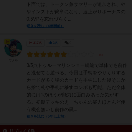
ト面では、トークン兼サマリーが追加され、や
やインストが簡単になり、速上がりボーナスの
0.5VPを忘れづらく...
続きを読む（4年弱前）
神
317名
2名
0
ワタル
3/5点トゥルーマリンショー続編で単体でも前作
と混ぜても遊べる。今回は手柄をやりくりする
カードが多く場のカードを手柄にした後そこか
ら捨て札や手札に移すコンボも可能。ただ全体
的には1のほうが能力に面白みあった気がす
る。初期デッキのえーちゃんの能力ほとんど使
う機会無いし前作の黒...
続きを読む（5年以上前）
リプレイ 0件