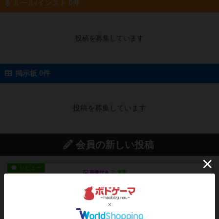
ルール/インスト 0件
投稿を募集しています
掲示板 0件
投稿を募集しています
会員の新しい投稿
レビュー
画像付き
充実
ワンラウンド
星5軽〜中量級を中心にプレイするゲーマーの感想
です。今回はボードゲーム...
約3時間前
by おとん