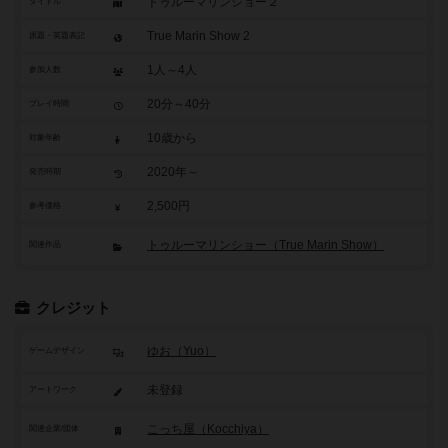
トゥルーマリンショー２
タイトル
True Marin Show 2
原題・英題表記
1人～4人
参加人数
20分～40分
プレイ時間
10歳から
対象年齢
2020年～
発売時期
2,500円
参考価格
トゥルーマリンショー（True Marin Show）
関連作品
クレジット
ゆお（Yuo）
ゲームデザイン
未登録
アートワーク
こっち屋（Kocchiya）
関連企業/団体