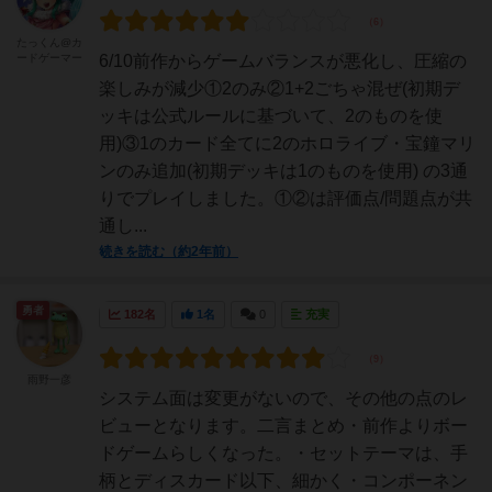
たっくん@カ
ードゲーマー
6/10前作からゲームバランスが悪化し、圧縮の
楽しみが減少①2のみ②1+2ごちゃ混ぜ(初期デ
ッキは公式ルールに基づいて、2のものを使
用)③1のカード全てに2のホロライブ・宝鐘マリ
ンのみ追加(初期デッキは1のものを使用) の3通
りでプレイしました。①②は評価点/問題点が共
通し...
続きを読む（約2年前）
勇者
182名
1名
0
充実
雨野一彦
システム面は変更がないので、その他の点のレ
ビューとなります。二言まとめ・前作よりボー
ドゲームらしくなった。・セットテーマは、手
柄とディスカード以下、細かく・コンポーネン