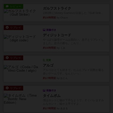
レビュー
ガルフストライク
1983年にVictory Gamesが出版した『Gulf Strik...
約16時間前
by Chaco
リプレイ
画像付き
ディジットコード
やっぱり論理ゲームは面白い。息子とリプレイし
ました。息子の勝ち。これリ...
約16時間前
by くみ
リプレイ
充実
アルゴ
アルゴがとても好きで、たぶんプレイ回数が最も
多いゲームです。なんといっ...
約17時間前
by おとん
リプレイ
画像付き
タイムボム
僕はホントに嘘が下手なようで、すぐバレますみ
んなホント、嘘が上手ですよ...
約17時間前
by あまる