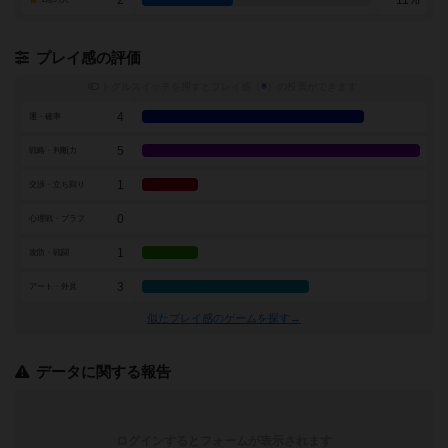
プレイ感の評価
トグルスイッチを押すとプレイ感（
※
）の投票ができます
4
運・確率
5
戦略・判断力
1
交渉・立ち回り
0
心理戦・ブラフ
1
攻防・戦闘
3
アート・外見
似たプレイ感のゲームを探す→
データに関する報告
ログインするとフォームが表示されます