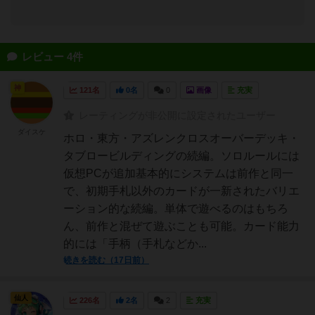
レビュー 4件
神
121名
0名
0
画像
充実
レーティングが非公開に設定されたユーザー
ダイスケ
ホロ・東方・アズレンクロスオーバーデッキ・
タブロービルディングの続編。ソロルールには
仮想PCが追加基本的にシステムは前作と同一
で、初期手札以外のカードが一新されたバリエ
ーション的な続編。単体で遊べるのはもちろ
ん、前作と混ぜて遊ぶことも可能。カード能力
的には「手柄（手札などか...
続きを読む（17日前）
仙人
226名
2名
2
充実