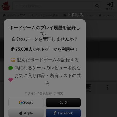
ログイン
閉じる
ボドゲーマTOP
ボードゲームの検索
トゥルーマリンショー
トゥルーマ
ボードゲームのプレイ履歴を記録し
て、
自分のデータを管理しませんか？
トゥルーマリンショー２
約75,000人
がボドゲーマを利用中！
True Marin Show 2
遊んだボードゲームを記録する
気になるゲームのレビューを読む
お気に入り作品・所有リストの共
有
1
4
4
トップ
画像
動画
レビュー
カフェ
ログイン / 会員登録（10秒）
Google
X
マリンにはマリンぶつけんだよ！
Apple
Facebook