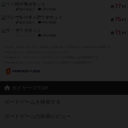
リー対グラント
77
PT
紹介文あり
1件の投稿
ブレーキング・アウェイ
75
PT
紹介文あり
4件の投稿
ザ・フラッド
71
PT
紹介文なし
1件の投稿
※Apple、Apple のロゴ は、米国および他の国々で登録されたApple Inc.の商標です。
※App Store は、Apple Inc.のサービスマークです。
※Android は、グーグル インコーポレイテッドの商標または登録商標です。
※Google Play とそのロゴは、Google Inc.の商標または登録商標です。
ボドゲーマTOP
ボードゲームを検索する
ボードゲームの新着レビュー