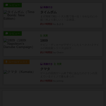
レビュー
画像付き
タイムボム
まず簡単で軽い！大人数で遊べる！それなのに小
箱！何より楽しい！！正体隠...
約17時間前
by あまる
レビュー
充実
1809
ケビン・ザッカーがデザインした１ヘクス=２マイ
ルの戦役級シリーズは以下...
約17時間前
by Chaco
ルール/インスト
画像付き
充実
クマタ
ゲームの目的ゲーム終了時にあなたのクランの見
えているドミノで最も多くの...
約17時間前
by jurong