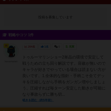
投稿を募集しています
戦略やコツ 1件
神
204名
1名
0
充実
トゥルーマリンショー2単品の環境で安定して
kanamatan
戦うための立ち回り解説です。容赦が無いので
キャラが好きでやっている場合は読まない方が
良いです。1.全体的な指針・手柄こそ全てデッ
キを圧縮しながら手柄をガンガン増やしましょ
う。圧縮すれば毎ターン安定した動きが可能に
なり事故らずに勝ち切...
続きを読む（約5年前）