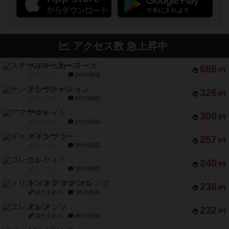
アクセス数 急上昇中
スチームローラーズ
686
PT
紹介文なし
2件の投稿
テンプテーション
326
PT
紹介文なし
2件の投稿
アマナイト
300
PT
紹介文なし
1件の投稿
ギャンブラー
257
PT
紹介文なし
2件の投稿
コレクト！
240
PT
紹介文なし
1件の投稿
トリオンフ ア マレンゴ
236
PT
紹介文あり
1件の投稿
エレメンツ
232
PT
紹介文あり
4件の投稿