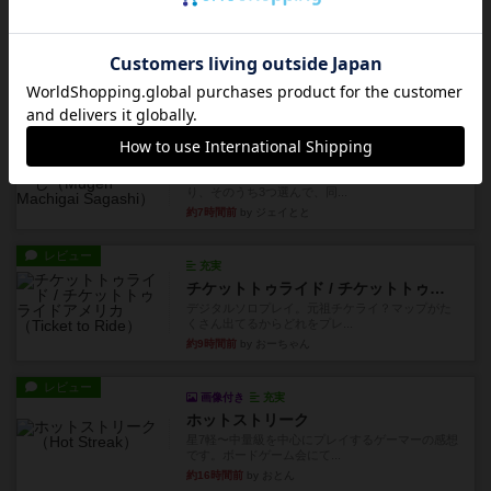
レビュー
充実
花火
ずっと前のドイツ年間ゲーム大賞ながら、シンプ
ルで簡単な小ゲームで今でも...
約5時間前
by tamio
レビュー
無限まちがいさがし
6つの場面カード（表、裏で違う絵）が何枚かあ
り、そのうち3つ選んで、同...
約7時間前
by ジェイとと
レビュー
充実
チケットトゥライド / チケットトゥライドアメリカ
デジタルソロプレイ。元祖チケライ？マップがた
くさん出てるからどれをプレ...
約9時間前
by おーちゃん
レビュー
画像付き
充実
ホットストリーク
星7軽〜中量級を中心にプレイするゲーマーの感想
です。ボードゲーム会にて...
約16時間前
by おとん