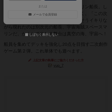
分裂事件を乗り越え一回り成長したマリン船長。し
または
かし平穏も束の間、空から高笑いが響く。「この次
メールで会員登録
元の宝鐘マリンは随分と手緩いな！」そうイキりな
がら現れたのは別次元の船長、宇宙海賊スペースマ
リンだ。かくして次なる舞台は真空の海、宇宙へ！
しばらく表示しない
船員を集めてデッキを強化し20点を目指す二次創作
ゲーム第２弾。これ単体でも遊べます。
上記文章の執筆にご協力くださった方
yuo_7