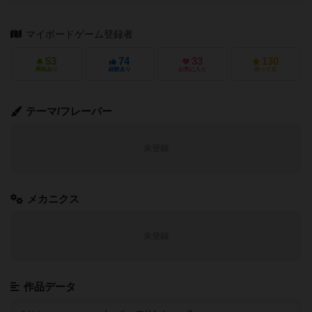
マイボードゲーム登録者
53
74
33
130
興味あり
経験あり
お気に入り
持ってる
テーマ/フレーバー
未登録
メカニクス
未登録
作品データ