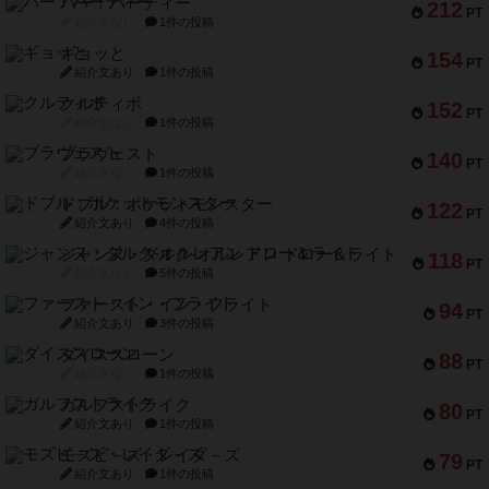
バー！パーティー
212
PT
紹介文なし
1件の投稿
ギョッと
154
PT
紹介文あり
1件の投稿
クルティボ
152
PT
紹介文なし
1件の投稿
ブラヴェスト
140
PT
紹介文なし
1件の投稿
ドブル：ポケットモンスター
122
PT
紹介文あり
4件の投稿
ジャンヌ・ダルク-オルレアン ドロー＆ライト
118
PT
紹介文なし
5件の投稿
ファースト・イン・フライト
94
PT
紹介文あり
3件の投稿
ダイススローン
88
PT
紹介文なし
1件の投稿
ガルフストライク
80
PT
紹介文あり
1件の投稿
モズビ－ズ・レイダ－ズ
79
PT
紹介文あり
1件の投稿