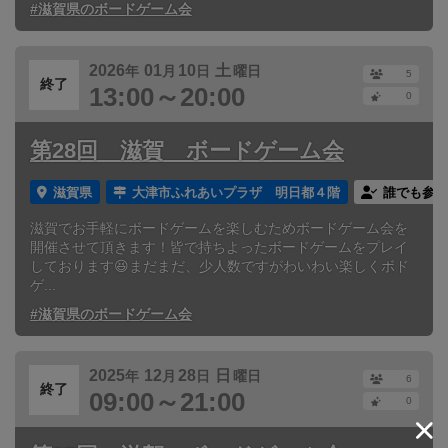
#滋賀県のボードゲーム会
2026
01
10
土
年
月
日
曜日
5
終了
13:00～20:00
0
第28回 滋賀 ボードゲーム会
滋賀県
大津市ふれあいプラザ 明日都４階
誰でも参加
滋賀でお手軽にボードゲームを楽しむためボードゲーム会を
開催させて頂きます！皆で持ちよったボードゲームをプレイ
しております😆まだまだ、少人数ですがわいわい楽しくボド
ゲ...
#滋賀県のボードゲーム会
2025
12
28
日
年
月
日
曜日
6
終了
09:00～21:00
0