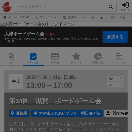
ログイン
ボドゲーマTOP
コミュニティ
大津ボードゲーム会
ボードゲーム会
大津ボードゲーム会
（5名）
参加する
ボードゲーム会
初心者歓迎
祝日/祭日に活動
土日に活動
関西
お一人様OK
お連
れ様歓迎
トップ
ゲーム会
掲示板
持ってる
興味/人気
アンケート
2026
06
21
日
年
月
日
曜日
1
中止
13:00～17:00
2
第34回 滋賀 ボードゲーム会
滋賀県
大津市ふれあいプラザ 明日都４階
誰でも参加
滋賀でお手軽にボードゲームを楽しむためボードゲーム会を
開催させて頂きます！皆で持ちよったボードゲームをプレイ