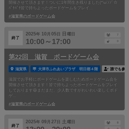
開催させて頂きます！ついに1年間生き残りました(*’ω’ﾉﾉﾞ☆
ﾊﾟﾁﾊﾟﾁ皆で持ちよったボードゲームをプレイ...
#滋賀県のボードゲーム会
2025
10
05
日
年
月
日
曜日
7
終了
10:00～17:00
0
第22回 滋賀 ボードゲーム会
滋賀県
大津市ふれあいプラザ 明日都４階
誰でも参加
滋賀でお手軽にボードゲームを楽しむためボードゲーム会を
開催させて頂きます！皆で持ちよったボードゲームをプレイ
しております😆まだまだ、少人数ですがわいわい楽しくボド
ゲ...
#滋賀県のボードゲーム会
2025
09
27
土
年
月
日
曜日
8
終了
0