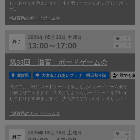
しております😆まだまだ、少人数ですがわいわい楽しくボド
ゲ...
#滋賀県のボードゲーム会
2026
05
30
土
年
月
日
曜日
2
終了
13:00～17:00
0
第33回 滋賀 ボードゲーム会
滋賀県
大津市ふれあいプラザ 明日都４階
誰でも参加
滋賀でお手軽にボードゲームを楽しむためボードゲーム会を
開催させて頂きます！皆で持ちよったボードゲームをプレイ
しております😆まだまだ、少人数ですがわいわい楽しくボド
ゲ...
#滋賀県のボードゲーム会
2026
05
16
土
年
月
日
曜日
10
終了