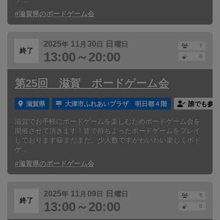
#滋賀県のボードゲーム会
2025
11
30
日
年
月
日
曜日
7
終了
13:00～20:00
0
第25回 滋賀 ボードゲーム会
滋賀県
大津市ふれあいプラザ 明日都４階
誰でも参加
滋賀でお手軽にボードゲームを楽しむためボードゲーム会を
開催させて頂きます！皆で持ちよったボードゲームをプレイ
しております😆まだまだ、少人数ですがわいわい楽しくボド
ゲ...
#滋賀県のボードゲーム会
2025
11
09
日
年
月
日
曜日
5
終了
13:00～20:00
0