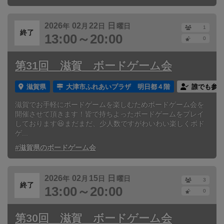
2026
02
22
日
年
月
日
曜日
1
終了
13:00～20:00
0
第31回 滋賀 ボードゲーム会
滋賀県
大津市ふれあいプラザ 明日都４階
誰でも参加
滋賀でお手軽にボードゲームを楽しむためボードゲーム会を
開催させて頂きます！皆で持ちよったボードゲームをプレイ
しております😆まだまだ、少人数ですがわいわい楽しくボド
ゲ...
#滋賀県のボードゲーム会
2026
02
15
日
年
月
日
曜日
3
終了
13:00～20:00
0
第30回 滋賀 ボードゲーム会