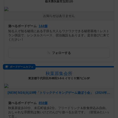
栃木県矢板市玉田120
お知らせはありません
遊べるボードゲーム
144個
知る人ぞ知る秘境にある子供も大人もワクワクできる秘密基地！レスト
ラン併設で、レンタルスペース、宿泊施設もあります。是非遊びに来て
ください！
フォローする
ボードゲームカフェ
秋葉原集会所
東京都千代田区外神田3-8-6 イサミヤ第7ビル3F
[NEW] 9/24(火)19時「トリックテイキングゲーム遊ぼう会」（2024年08月26日 17時22分）
遊べるボードゲーム
858個
秋葉原徒歩10分、末広町徒歩2分。フリードリンク＆飲食持込み自由。
おしゃれな雰囲気は無いけどのんびり遊べるお店です。（部室みたいっ
て言...