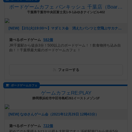
ボードゲームカフェ バンキッシュ 千葉店（BoardGameCafe VANQUiSH CHIBA）
千葉県千葉市中央区富士見1-9-1みゆきナインビル402
[NEW] 【2/1(火)19:00〜】マダミス会 消えたパンツと空飛ぶサカナ（2022年01月21日 11時18分）
遊べるボードゲーム
582個
JR千葉駅から徒歩3分！500以上のボードゲーム！！飲食物持ち込み自
由！！千葉県最大級のボードゲームカフェ ！
フォローする
ボードゲームカフェ
ゲームカフェRE:PLAY
静岡県浜松市中区寺島町261イーストメゾン1F
[NEW] なゆさんゲーム会（2021年12月29日 12時43分）
遊べるボードゲーム
722個
初めてのお客様もおひとり様も大歓迎です！ 浜松駅南口から徒歩5分。