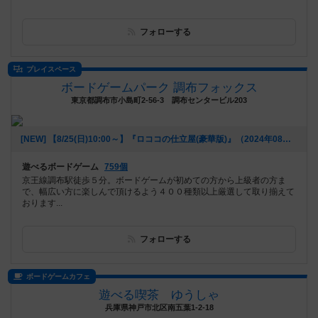
フォローする
プレイスペース
ボードゲームパーク 調布フォックス
東京都調布市小島町2-56-3 調布センタービル203
[NEW] 【8/25(日)10:00～】『ロココの仕立屋(豪華版)』（2024年08月24日 17時44分）
遊べるボードゲーム
759個
京王線調布駅徒歩５分。ボードゲームが初めての方から上級者の方ま
で、幅広い方に楽しんで頂けるよう４００種類以上厳選して取り揃えて
おります...
フォローする
ボードゲームカフェ
遊べる喫茶 ゆうしゃ
兵庫県神戸市北区南五葉1-2-18