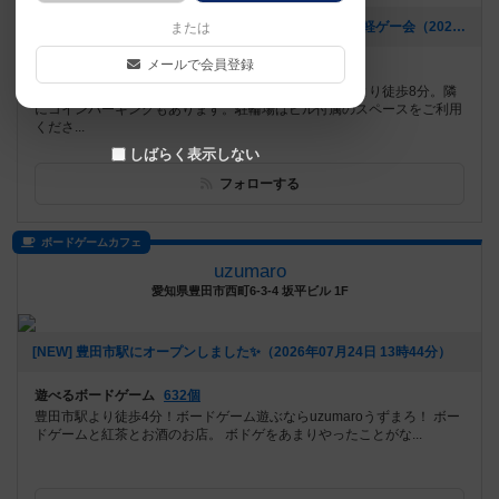
[NEW] 【8/26㈬19:30 ～】初心者歓迎！！おいでやす♪軽ゲー会（2026年07月29日 19時38分）
または
メールで会員登録
遊べるボードゲーム
493個
奈良市のボードゲームカフェです。近鉄大和西大寺駅より徒歩8分。隣
にコインパーキングもあります。駐輪場はビル付属のスペースをご利用
くださ...
しばらく表示しない
フォローする
ボードゲームカフェ
uzumaro
愛知県豊田市西町6-3-4 坂平ビル 1F
[NEW] 豊田市駅にオープンしました✨（2026年07月24日 13時44分）
遊べるボードゲーム
632個
豊田市駅より徒歩4分！ボードゲーム遊ぶならuzumaroうずまろ！ ボー
ドゲームと紅茶とお酒のお店。 ボドゲをあまりやったことがな...