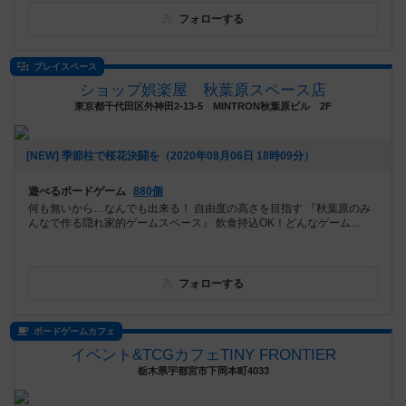
フォローする
プレイスペース
ショップ娯楽屋 秋葉原スペース店
東京都千代田区外神田2-13-5 MINTRON秋葉原ビル 2F
[NEW] 季節柱で桜花決闘を（2020年08月06日 18時09分）
遊べるボードゲーム
880個
何も無いから…なんでも出来る！ 自由度の高さを目指す 『秋葉原のみ
んなで作る隠れ家的ゲームスペース』 飲食持込OK！どんなゲーム...
フォローする
ボードゲームカフェ
イベント&TCGカフェTINY FRONTIER
栃木県宇都宮市下岡本町4033