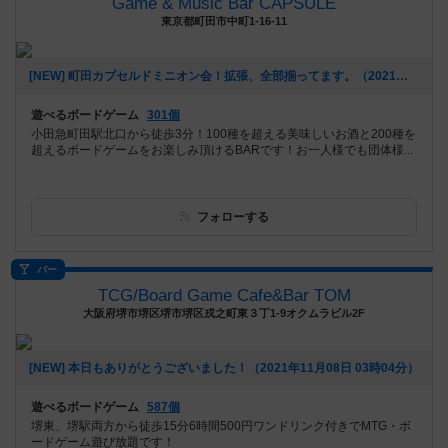
Game & Music Bar CAPSULE
東京都町田市中町1-16-11
[NEW] 町田カプセルドミニオン会！拡張、全部揃ってます。（2021年12月03日 12時35分）
遊べるボードゲーム
301個
小田急町田駅北口から徒歩3分！100種を超える美味しいお酒と200種を
超えるボードゲームをお楽しみ頂けるBARです！お一人様でも団体様...
フォローする
バー
TCG/Board Game Cafe&Bar TOM
大阪府堺市堺区堺市堺区戎之町東３丁1-9オクムラビル2F
[NEW] 本日もありがとうございました！（2021年11月08日 03時04分）
遊べるボードゲーム
587個
堺東、堺駅両方から徒歩15分6時間500円ワンドリンク付きでMTG・ボ
ードゲーム遊び放題です！