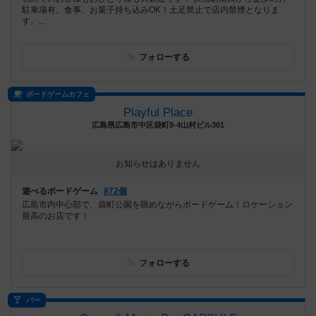
駐車場有。食事、お菓子持ち込みOK！土足禁止で店内禁煙となりま
す。...
フォローする
ボードゲームカフェ
Playful Place
広島県広島市中区袋町9-4山村ビル301
お知らせはありません
遊べるボードゲーム
872個
広島市内中心部で、袋町公園を眺めながらボードゲーム！ロケーション
最高のお店です！
フォローする
バー