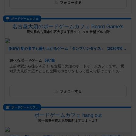
フォローする
ボードゲームカフェ
名古屋大須のボードゲームカフェ Board Game's
愛知県名古屋市中区大須４丁目１０−８９ 常盤ビル３階
[NEW] 初心者でも盛り上がるゲーム「タンブリンダイス」（2026年07月17日 14時05分）
遊べるボードゲーム
697個
上前津駅から徒歩４分！ 名古屋市大須のボードゲームカフェです。 愛
知最大規模の広々とした空間でゆとりをもって遊んで頂けます！ お...
フォローする
ボードゲームカフェ
ボードゲームカフェ hang out
岩手県奥州市水沢花園町１丁目１－１７