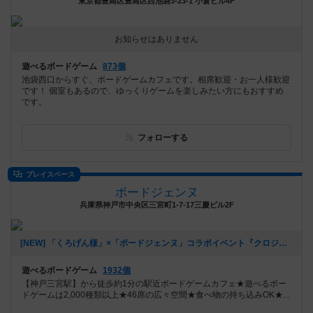
東京都豊島区豊島区西池袋3-23-1 小倉ビル4F
お知らせはありません
遊べるボードゲーム
873個
池袋西口からすぐ、ボードゲームカフェです。相席歓迎・お一人様歓迎
です！ 個室もあるので、ゆっくりゲームを楽しみたい方にもおすすめ
です。
フォローする
プレイスペース
ボードジェンヌ
兵庫県神戸市中央区三宮町1-7-17三慶ビル2F
[NEW] 「くろげん様」×「ボードジェンヌ」コラボイベント『クロジェンヌ会』（2021年02月13日 14時21分）
遊べるボードゲーム
1932個
【神戸三宮駅】から徒歩約1分の駅近ボードゲームカフェ★遊べるボー
ドゲームは2,000種類以上★46席の広々空間★食べ物の持ち込みOK★...