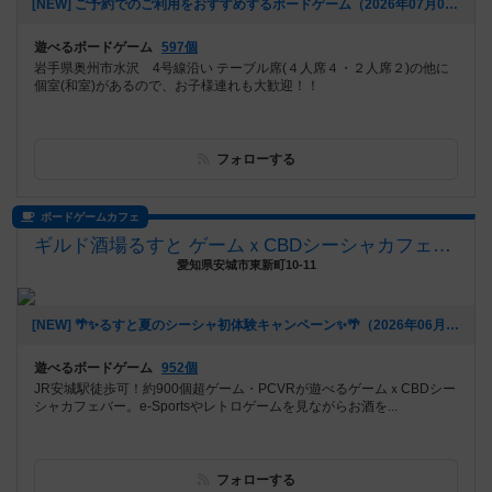
[NEW] ご予約でのご利用をおすすめするボードゲーム（2026年07月04日 11時59分）
遊べるボードゲーム
597個
岩手県奥州市水沢 4号線沿い テーブル席(４人席４・２人席２)の他に
個室(和室)があるので、お子様連れも大歓迎！！
フォローする
ボードゲームカフェ
ギルド酒場るすと ゲームｘCBDシーシャカフェバー
愛知県安城市東新町10-11
[NEW] 🌴✨るすと夏のシーシャ初体験キャンペーン✨🌴（2026年06月03日 02時03分）
遊べるボードゲーム
952個
JR安城駅徒歩可！約900個超ゲーム・PCVRが遊べるゲームｘCBDシー
シャカフェバー。e-Sportsやレトロゲームを見ながらお酒を...
フォローする