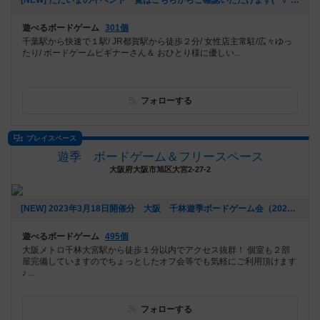
[NEW] ただいまのイベント一覧はこちらからご確認いただけます(*'▽')b（2023年05月13日 20時17分）
遊べるボードゲーム
301個
千葉駅から快速で１駅/ JR都賀駅から徒歩２分/ 女性店主常駐/広々ゆっ
たり/ ボードゲームビギナーさん＆ おひとり様に優しい...
フォローする
プレイスペース
遊季 ボードゲーム＆フリースペース
大阪府大阪市旭区大宮2-27-2
[NEW] 2023年3月18日開催分 大阪 千林遊季ボードゲーム会（2023年02月17日 16時08分）
遊べるボードゲーム
495個
大阪メトロ千林大宮駅から徒歩１分以内でアクセス抜群！ 個室も２部
屋完備していますのでちょっとしたオフ会等でも気軽にご利用頂けます
♪ ...
フォローする