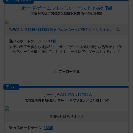
プレイスペース
ボードゲームプレイスペース Kinked Tail
大阪府大阪市阿倍野区旭町1-1-26 あべのビル8階
[NEW] 11月19日~11月30日までエレベータが使えなくなります。（2025年10月20日 16時13分）
遊べるボードゲーム
1103個
大阪の天王寺駅から徒歩5分！ ボードゲーム未経験者から熟練者まで楽
しめるゲームを取り揃えております。 一部レアなゲームもあるかも？...
フォローする
バー
げーむBAR PANDORA
北海道旭川市3条通7丁目422ヨネザワセブンビル地下一階
お知らせはありません
遊べるボードゲーム
366個