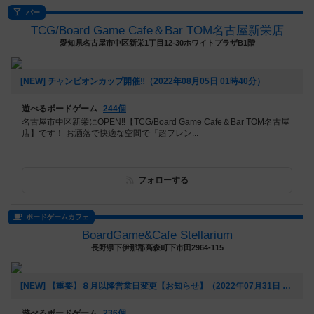
バー
TCG/Board Game Cafe＆Bar TOM名古屋新栄店
愛知県名古屋市中区新栄1丁目12-30ホワイトプラザB1階
[NEW] チャンピオンカップ開催‼️（2022年08月05日 01時40分）
遊べるボードゲーム
244個
名古屋市中区新栄にOPEN‼【TCG/Board Game Cafe＆Bar TOM名古屋
店】です！ お洒落で快適な空間で『超フレン...
フォローする
ボードゲームカフェ
BoardGame&Cafe Stellarium
長野県下伊那郡高森町下市田2964-115
[NEW] 【重要】８月以降営業日変更【お知らせ】（2022年07月31日 19時13分）
遊べるボードゲーム
236個