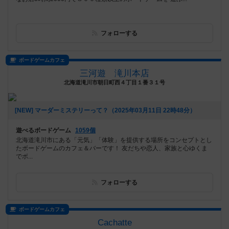
フォローする
ボードゲームカフェ
三河遊 滝川本店
北海道滝川市朝日町西４丁目１番３１号
[NEW] マーダーミステリーって？（2025年03月11日 22時48分）
遊べるボードゲーム
1059個
北海道滝川市にある「元気」「体験」を提供する場所をコンセプトとし
たボードゲームのカフェ＆バーです！ 友だちや恋人、家族と心ゆくま
でボ...
フォローする
ボードゲームカフェ
Cachatte