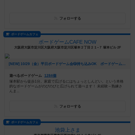
フォローする
ボードゲームカフェ
ボードゲームCAFE NOW
大阪府大阪市淀川区大阪府大阪市淀川区塚本２丁目２１−７ 塚本ビル 2F
[NEW] 10/29（金）平日ボードゲーム会🎲持ち込みOK ボードゲームCAFENOW主催《初心者さん、おひとりでの参加歓迎!!》（2021年10月22日 11時04分）
遊べるボードゲーム
1284個
塚本駅から徒歩1分。家庭で広げるにはちょっとしんどい。という本格
的なボードゲームがのびのびと広げられて遊べます！ 未経験～熟練さ
んま...
フォローする
ボードゲームカフェ
池袋上さま