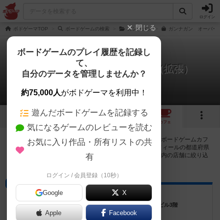
ログイン
閉じる
ボドゲーマTOP
ボードゲームの検索
ガンナガン
ガンナガン オーバーヒ
ボードゲームのプレイ履歴を記録し
て、
ガンナガン：オーバーヒート（拡張）
自分のデータを管理しませんか？
54店のカフェ/スペースが提供中
約75,000人
がボドゲーマを利用中！
遊んだボードゲームを記録する
3
3
6
54
トップ
画像
動画
レビュー
カフェ
気になるゲームのレビューを読む
ガンナガン：オーバーヒート（拡張）で遊ぶことができるボードゲームカフ
お気に入り作品・所有リストの共
ェ・プレイスペースが54店登録されています。公開プロフィールの都道府県
が設定されたアカウントでログインすると、同じ都道府県内の店舗に絞り込
有
むボタンが表示されます。
ログイン / 会員登録（10秒）
ボードゲームカフェ
Google
X
ボードゲームカフェSpla
奈良県奈良市奈良市西大寺北町1丁目6-10 北和ビル3階
Apple
Facebook