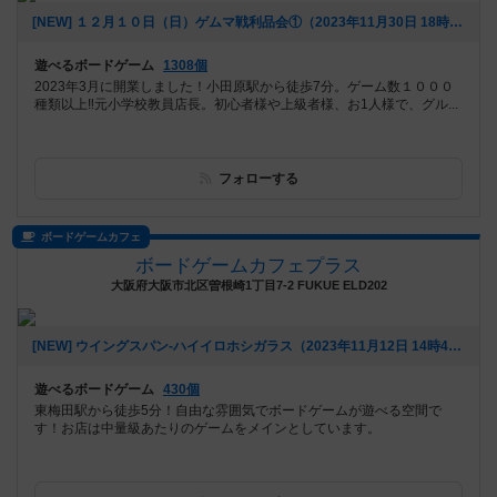
[NEW] １２月１０日（日）ゲムマ戦利品会①（2023年11月30日 18時05分）
遊べるボードゲーム
1308個
2023年3月に開業しました！小田原駅から徒歩7分。ゲーム数１０００
種類以上‼️元小学校教員店長。初心者様や上級者様、お1人様で、グル...
フォローする
ボードゲームカフェ
ボードゲームカフェプラス
大阪府大阪市北区曽根崎1丁目7-2 FUKUE ELD202
[NEW] ウイングスパン-ハイイロホシガラス（2023年11月12日 14時46分）
遊べるボードゲーム
430個
東梅田駅から徒歩5分！自由な雰囲気でボードゲームが遊べる空間で
す！お店は中量級あたりのゲームをメインとしています。