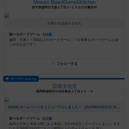
Meeats BoardGame&Kitchen
岩手県盛岡市大通２丁目２−１５さわや書店3F
お知らせはありません
遊べるボードゲーム
434個
盛岡・大通り！400以上のボードゲーム！！お食事もボードゲームも楽
しめるお店です！
フォローする
ボードゲームカフェ
亞猫文化堂
福岡県福岡市中央区春吉３丁目２３－３
[NEW] ホームページをリニューアルしました！（2025年04月01日 15時56分）
遊べるボードゲーム
813個
福岡の天神と博多の間にある春吉に2024年8月にオープンしました 大き
なお店5時間2000円で８００種類以上のボードゲームを 遊ぶ...