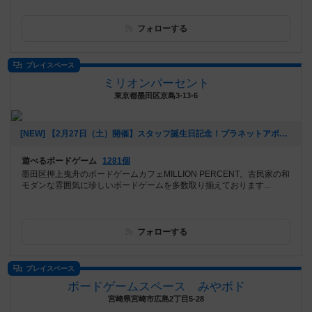
フォローする
プレイスペース
ミリオンパーセント
東京都墨田区京島3-13-6
[NEW] 【2月27日（土）開催】スタッフ誕生日記念！プラネットアポカリプス会！！（2021年02月02日 13時24分）
遊べるボードゲーム
1281個
墨田区押上曳舟のボードゲームカフェMILLION PERCENT。古民家の和
モダンな雰囲気に珍しいボードゲームを多数取り揃えております...
フォローする
プレイスペース
ボードゲームスペース みやボド
宮崎県宮崎市広島2丁目5-28