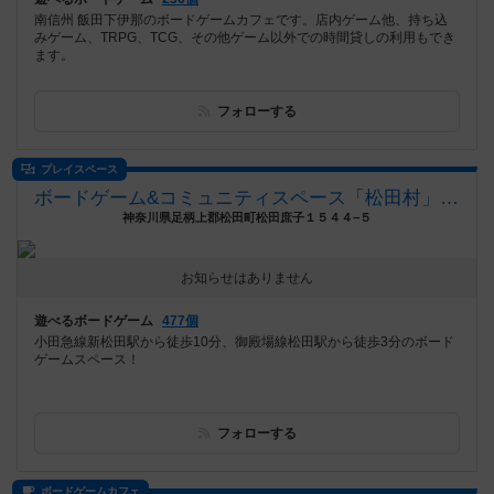
南信州 飯田下伊那のボードゲームカフェです。店内ゲーム他、持ち込
みゲーム、TRPG、TCG、その他ゲーム以外での時間貸しの利用もでき
ます。
フォローする
プレイスペース
ボードゲーム&コミュニティスペース「松田村」（シャ：クレ）
神奈川県足柄上郡松田町松田庶子１５４４−５
お知らせはありません
遊べるボードゲーム
477個
小田急線新松田駅から徒歩10分、御殿場線松田駅から徒歩3分のボード
ゲームスペース！
フォローする
ボードゲームカフェ