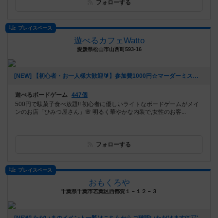
フォローする
プレイスペース
遊べるカフェWatto
愛媛県松山市山西町593-16
[NEW] 【初心者・お一人様大歓迎🔰】参加費1000円☆マーダーミステリー会（2023年07月05日 15時39分）
遊べるボードゲーム
447個
500円で駄菓子食べ放題!! 初心者に優しいライトなボードゲームがメイ
ンのお店「ひみつ屋さん」🌸 明るく華やかな内装で,女性のお客...
フォローする
プレイスペース
おもくろや
千葉県千葉市若葉区西都賀１－１２－３