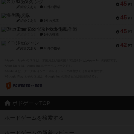
スカルキング
45
PT
紹介文あり
12件の投稿
海兵隊
45
PT
紹介文あり
1件の投稿
Bitter End ブタペスト救出作戦
45
PT
紹介文なし
1件の投稿
ドコジャン
42
PT
紹介文あり
10件の投稿
※Apple、Apple のロゴ は、米国および他の国々で登録されたApple Inc.の商標です。
※App Store は、Apple Inc.のサービスマークです。
※Android は、グーグル インコーポレイテッドの商標または登録商標です。
※Google Play とそのロゴは、Google Inc.の商標または登録商標です。
ボドゲーマTOP
ボードゲームを検索する
ボードゲームの新着レビュー