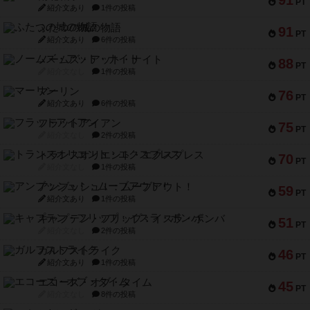
91
PT
紹介文あり
1件の投稿
ふたつの城の物語
91
PT
紹介文あり
6件の投稿
ノームズ・アット・ナイト
88
PT
紹介文なし
1件の投稿
マーリン
76
PT
紹介文あり
6件の投稿
フラットアイアン
75
PT
紹介文なし
2件の投稿
トランスオリエント・エクスプレス
70
PT
紹介文なし
1件の投稿
アンブッシュ！：ムーブアウト！
59
PT
紹介文あり
1件の投稿
キャプテン・フリップ：イスラ・ボンバ
51
PT
紹介文なし
2件の投稿
ガルフストライク
46
PT
紹介文あり
1件の投稿
エコーズ・オブ・タイム
45
PT
紹介文なし
8件の投稿