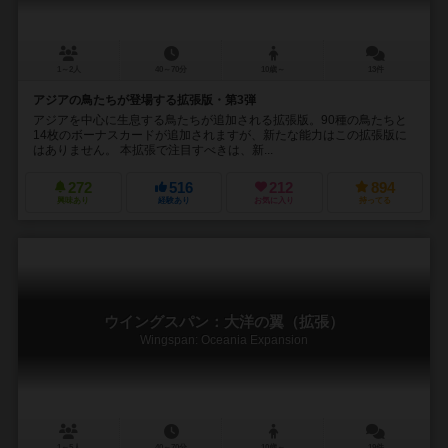
1～2人
40～70分
10歳～
13件
アジアの鳥たちが登場する拡張版・第3弾
アジアを中心に生息する鳥たちが追加される拡張版。90種の鳥たちと
14枚のボーナスカードが追加されますが、新たな能力はこの拡張版に
はありません。 本拡張で注目すべきは、新...
272
516
212
894
興味あり
経験あり
お気に入り
持ってる
ウイングスパン：大洋の翼（拡張）
Wingspan: Oceania Expansion
1～5人
40～70分
10歳～
19件