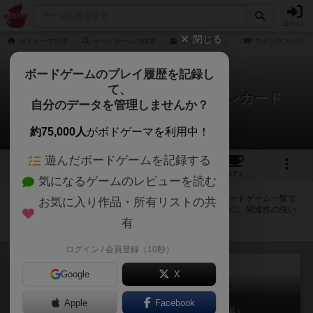
ログイン
閉じる
ボドゲーマTOP
ボードゲームの検索
ウイングスパン
ウイングスパン：
ボードゲームのプレイ履歴を記録し
て、
ウイングスパン：プロモーションカード
自分のデータを管理しませんか？
拡張/関連作品 6件
約75,000人
がボドゲーマを利用中！
遊んだボードゲームを記録する
1
6
35
トップ
画像
動画
レビュー
カフェ
気になるゲームのレビューを読む
ウイングスパン：プロモーションカードに紐付いているボードゲーム一覧で
お気に入り作品・所有リストの共
す。拡張版・続編・リメイク版などの同じシリーズを中心に、関連性の強い
作品をまとめています。
有
ログイン / 会員登録（10秒）
Google
X
Apple
Facebook
ウイングスパン：中南米の翼（拡張）