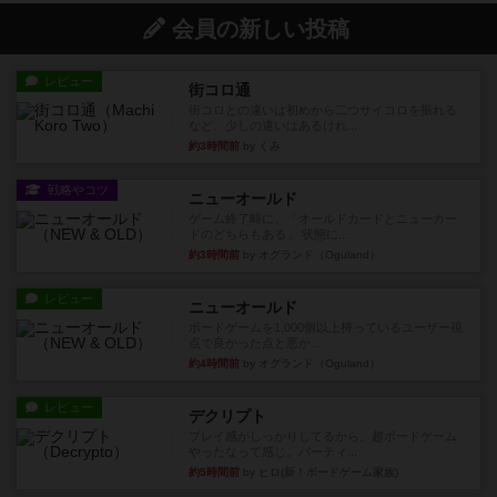
会員の新しい投稿
レビュー
街コロ通
街コロとの違いは初めから二つサイコロを振れる
など、少しの違いはあるけれ...
約3時間前
by くみ
戦略やコツ
ニューオールド
ゲーム終了時に、「オールドカードとニューカー
ドのどちらもある」 状態に...
約3時間前
by オグランド（Oguland）
レビュー
ニューオールド
ボードゲームを1,000個以上持っているユーザー視
点で良かった点と悪か...
約4時間前
by オグランド（Oguland）
レビュー
デクリプト
プレイ感がしっかりしてるから、超ボードゲーム
やったなって感じ。パーティ...
約5時間前
by ヒロ(新！ボードゲーム家族)