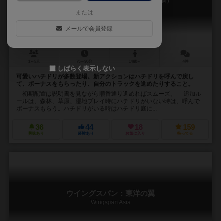
Wingspan: Americas Expansion
または
メールで会員登録
1～5人
75～90分
14歳～
4件
しばらく表示しない
可愛いハチドリが多数登場。新アクションはハチドリを呼んで戻し
て、ボーナスをもらったり、自分のトラックを進めたりすること。
初期配置は説明書を見ながら順番通り進めればスムーズ。 追加ル
ールは、森林、草原、湿地プレイ時にハチドリがいない時は、呼んで
ボーナスもらう。ハチドリがいる時はハチドリ庭に...
36
44
18
159
興味あり
経験あり
お気に入り
持ってる
ウイングスパン：東洋の翼
Wingspan Asia