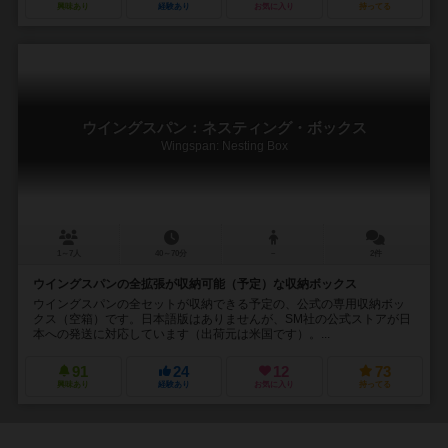
興味あり
経験あり
お気に入り
持ってる
ウイングスパン：ネスティング・ボックス
Wingspan: Nesting Box
1～7人
40～70分
－
2件
ウイングスパンの全拡張が収納可能（予定）な収納ボックス
ウイングスパンの全セットが収納できる予定の、公式の専用収納ボッ
クス（空箱）です。日本語版はありませんが、SM社の公式ストアが日
本への発送に対応しています（出荷元は米国です）。...
91
24
12
73
興味あり
経験あり
お気に入り
持ってる