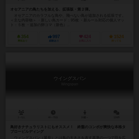
オセアニアの鳥たちを加える、拡張版・第２弾。
オセアニアのカラフルな鳥や、飛べない鳥が追加される拡張です。
＜主な内容物＞ ・新しい鳥カード：95枚 ・新ルール対応の個人マッ
ト：５枚 ・追加の卵コマ（新色）...
354
997
424
1524
興味あり
経験あり
お気に入り
持ってる
ウイングスパン
Wingspan
1～5人
40～70分
10歳～
124件
鳥好きナチュラリストにもオススメ！ 終盤のコンボが爽快な本格タ
ブロービルディング
ウィングスパン（翼長）とは鳥の大きさを表す基準の一つで羽を広