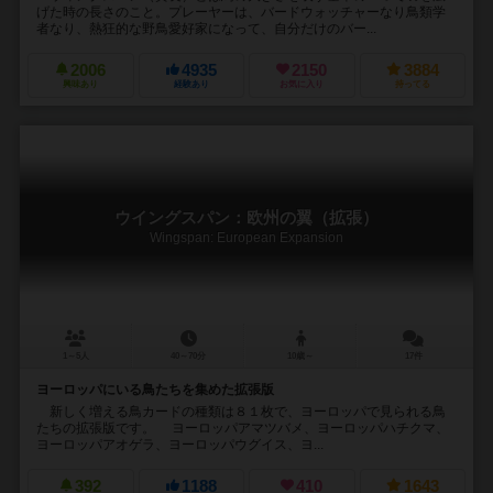
げた時の長さのこと。プレーヤーは、バードウォッチャーなり鳥類学
者なり、熱狂的な野鳥愛好家になって、自分だけのバー...
2006
4935
2150
3884
興味あり
経験あり
お気に入り
持ってる
ウイングスパン：欧州の翼（拡張）
Wingspan: European Expansion
1～5人
40～70分
10歳～
17件
ヨーロッパにいる鳥たちを集めた拡張版
新しく増える鳥カードの種類は８１枚で、ヨーロッパで見られる鳥
たちの拡張版です。 ヨーロッパアマツバメ、ヨーロッパハチクマ、
ヨーロッパアオゲラ、ヨーロッパウグイス、ヨ...
392
1188
410
1643