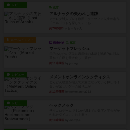
レビュー
充実
アルナックの失われし遺跡
アナログ対人プレイ数回。クニツィア先生の名作
「エルドラドを探して」にあ...
約7時間前
by おーちゃん
ルール/インスト
画像付き
充実
マーケットフレッシュ
目的あなたの店先に農産物の木箱を戦略的に積み
重ねて在庫を最大化し、競合...
約11時間前
by jurong
レビュー
メメントオンラインタクティクス
どんどん物量が増えて大変になっていく押し付け
合いが楽しいゲーム盛り上が...
約12時間前
by nekomanma222
レビュー
ヘックメック
サイコロゲームです1から5までの数字と芋虫がか
かれたダイス。これを振っ...
約13時間前
by みいやん