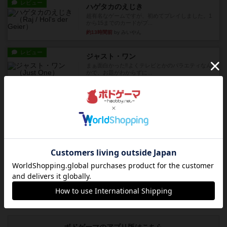
レビュー
ハゲタカのえじき
超有名なゲームですが、初めてプレイしました。1
から15までのカードがプ...
約13時間前
by みいやん
レビュー
ジャスト・ワン
まぁ面白かった‼️よくテレビとかのバラエティなん
かで、お題がわからずに...
約13時間前
by みいやん
レビュー
ピタッコカルタ
ボドゲ相席会でプレイしましたひらがなが書かれ
たカードを2枚まで手をつけ...
約13時間前
by みいやん
ルール/インスト
画像付き
充実
ノームズ・アット・ナイト
ベネボレンス女王は、忠実な臣民を称えるための
祝宴を開こうとしています。...
約14時間前
by jurong