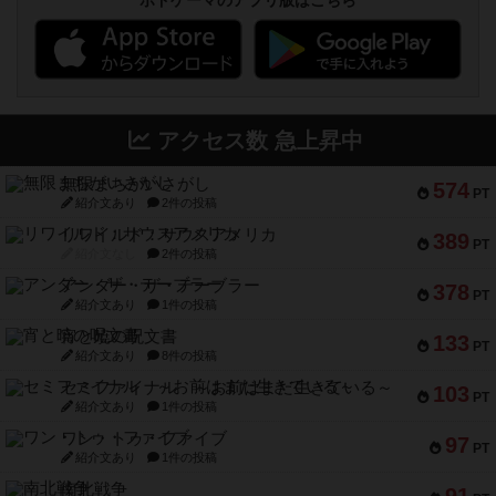
ボドゲーマのアプリ版はこちら
アクセス数 急上昇中
無限まちがいさがし
574
PT
紹介文あり
2件の投稿
リワイルド：サウスアメリカ
389
PT
紹介文なし
2件の投稿
アンダー・ザ・テーブラー
378
PT
紹介文あり
1件の投稿
宵と暁の呪文書
133
PT
紹介文あり
8件の投稿
セミファイナル ～お前はまだ生きている～
103
PT
紹介文あり
1件の投稿
ワン・トゥ・ファイブ
97
PT
紹介文あり
1件の投稿
南北戦争