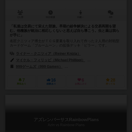
2人用
30分前後
10歳～
0件
「私達は交易にて栄えた部族。早期の紛争解決による交易再開を望
む。他種族が統治に相応しくないと思えば自ら導こう。虫と薬は我ら
が手に」
名匠クニツィア博士がＴＣＧ要素を取り入れて作った２人用の対戦型
カードゲーム「ブルームーン」の拡張デッキ「ピラー」です。
ライナー・クニツィア（Reiner Knizia）
マイケル・フィリッピ（Michael Phillippi）
フランツ・フォーヴィンケル（
999ゲームズ（999 Games）
ファンタジー フライト ゲームズ（Fantasy
7
16
6
28
興味あり
経験あり
お気に入り
持ってる
アズレンバーサスRainbowPlans
Azln vs Rainbow Plans