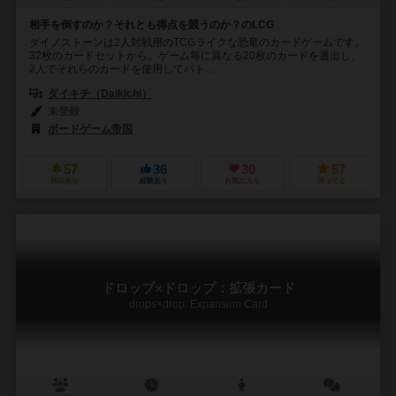
相手を倒すのか？それとも得点を競うのか？のLCG
ダイノストーンは2人対戦用のTCGライクな恐竜のカードゲームです。
32枚のカードセットから、ゲーム毎に異なる20枚のカードを選出し、
2人でそれらのカードを使用してバト...
ダイキチ（Daikichi）
未登録
ボードゲーム帝国
57
36
30
57
興味あり
経験あり
お気に入り
持ってる
ドロップ×ドロップ：拡張カード
drops×drop: Expansion Card