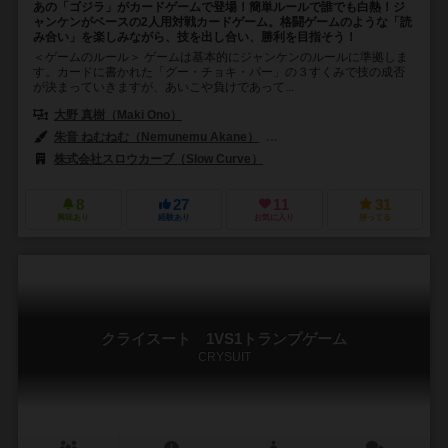
あの「ゴジラ」がカードゲームで登場！簡単ルールで誰でも白熱！ジ
ャンケンがベースの2人用対戦カードゲーム。格闘ゲームのような「読
み合い」を楽しみながら、技を出し合い、勝利を目指そう！
＜ゲームのルール＞ ゲームは基本的にジャンケンのルールに準拠しま
す。カードに書かれた「グー・チョキ・パー」の３すくみで技の成否
が決まっていきますが、あいこや負けであって...
大野 真樹（Maki Ono）
朱音 ねむねむ（Nemunemu Akane）
蒼 ねむねむ（Nemunemu A
株式会社スロウカーブ（Slow Curve）
8
27
11
31
興味あり
経験あり
お気に入り
持ってる
クライスート 1VS1トランプゲーム
CRYSUIT