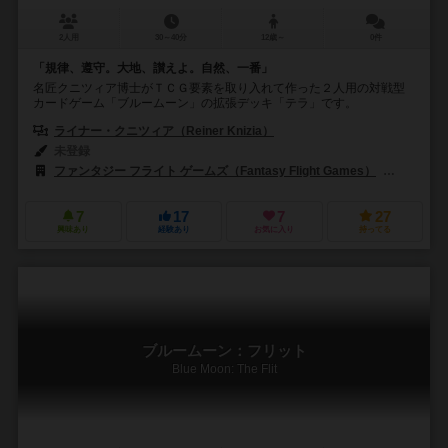
2人用
30～40分
12歳～
0件
「規律、遵守。大地、讃えよ。自然、一番」
名匠クニツィア博士がＴＣＧ要素を取り入れて作った２人用の対戦型
カードゲーム「ブルームーン」の拡張デッキ「テラ」です。
ライナー・クニツィア（Reiner Knizia）
未登録
ファンタジー フライト ゲームズ（Fantasy Flight Games）
コスモス
7
17
7
27
興味あり
経験あり
お気に入り
持ってる
ブルームーン：フリット
Blue Moon: The Flit