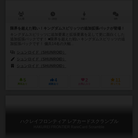
2人用
5～20分
8歳～
0件
限界を超えた戦い！キングダムスピリッツの追加拡張パックが登場！
キングダムスピリッツに追加要素と拡張要素を足して更に面白くした
追加拡張パックです！ ■限界を超えた戦い キングダムスピリッツの追
加拡張パックです！ 傭兵14名の大幅...
シュンロイド（SHUNROID）
シュンロイド（SHUNROID）
シュンロイド（SHUNROID）
5
4
2
11
興味あり
経験あり
お気に入り
持ってる
ハクレイフロンティア レアカードスクランブル
HAKUREI FRONTIER RareCard Scramble