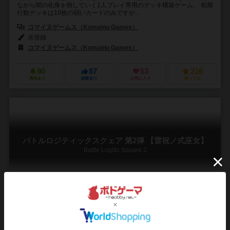
ながら闇の化身を倒していく1人プレイ専用のデッキ構築ゲーム。 初期
行動デッキは10枚の弱いカードのみですが...
コマイヌゲームス（Komainu Games）
未登録
コマイヌゲームス（Komainu Games）
90
87
53
216
興味あり
経験あり
お気に入り
持ってる
バトルロジティックスクェア 第2弾 【雷祝ノ式巫女】
Battle Logitic Square 2
2人用
15～30分
12歳～
0件
バトロジに待望の新AVIが参戦！ 神技と科学の結合戦術で盤面を制
圧……新カードで相手を翻弄して優雅に舞い踊れ！！