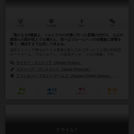
2人用
30分前後
10歳～
0件
「愚かなる8種族よ。ソルとラサの夫妻に行った悪魔の仕打ち、もはや
貴様らの誰が犯人でも構わん。我々はブルームーンの全種族に復讐を
誓う、滅ぼすまでは決して休まぬ」
名匠クニツィア博士がＴＣＧ要素を取り入れて作った２人用の対戦型
カードゲーム「ブルームーン」の拡張デッキ「ブカの侵略」です。
ライナー・クニツィア（Reiner Knizia）
スティーブ・プレスコット（Steve Prescott）
フランツ・フォーヴィンケ
ファンタジー フライト ゲームズ（Fantasy Flight Games）
コスモス
8
14
5
18
興味あり
経験あり
お気に入り
持ってる
クライム！