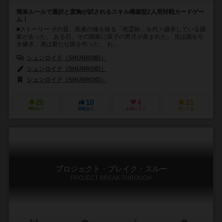
簡単ルールで選択と度胸が試されるスキル構築型2人用対戦カードゲー
ム！
■ストーリー その昔、死者の魂を操る「死霊術」を代々継承している国
家があった。 ある日、その国家に双子の男児が産まれた。 兄は国を引
き継ぎ、弟は新たな国を作った。 お...
シュンロイド（SHUNROID）
シュンロイド（SHUNROID）
シュンロイド（SHUNROID）
20
10
4
21
興味あり
経験あり
お気に入り
持ってる
プロジェクト・ブレイク・スルー
PROJECT BREAK THROUGH