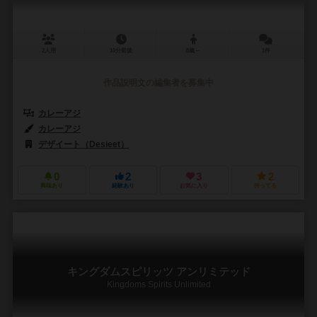
2人用
10分前後
8歳～
1件
作品説明文の編集者を募集中
カレーアジ
カレーアジ
デザイート（Desieet）
0
2
3
2
興味あり
経験あり
お気に入り
持ってる
キングダムスピリッツ アンリミテッド
Kingdoms Spirits Unlimited