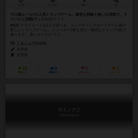
2人用
8～20分
7歳～
1件
TCG風ルールの2人用トランプゲーム。緻密な戦略と熱い心理戦で、ラ
イバルと決闘(デュエル)だ！！！
◾️概要 クライスートは2人で遊べる、トレーディングカードゲーム風の
新しいトランプゲーム。 ジョーカー2枚を含む一般的なトランプ1組で
遊べます。 黒いカード(クラブ...
くるシュウKnight
未登録
未登録
10
0
0
1
興味あり
経験あり
お気に入り
持ってる
ヨミノクニ
Yominokuni