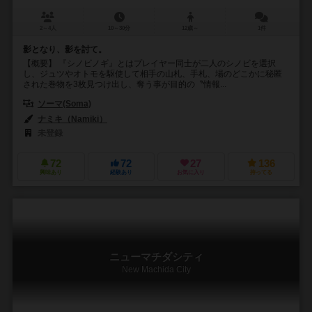
2～4人
10～30分
12歳～
1件
影となり、影を討て。
【概要】 『シノビノギ』とはプレイヤー同士が二人のシノビを選択
し、ジュツやオトモを駆使して相手の山札、手札、場のどこかに秘匿
された巻物を3枚見つけ出し、奪う事が目的の〝情報...
ソーマ(Soma)
ナミキ（Namiki）
未登録
72
72
27
136
興味あり
経験あり
お気に入り
持ってる
ニューマチダシティ
New Machida City