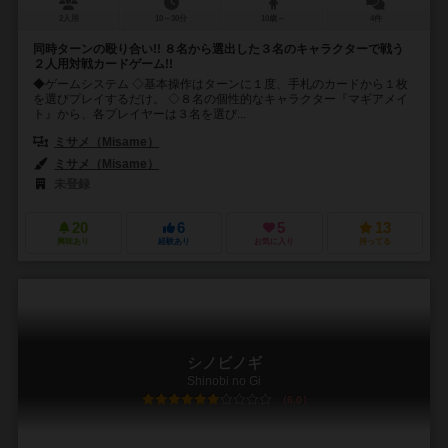
2人用
10～30分
10歳～
4件
同時ターンの殴り合い!! ８名から選出した３名のキャラクターで戦う
２人用対戦カードゲーム!!
◆ゲームシステム ◇基本操作はターンに１度、手札のカードから１枚
を選びプレイするだけ。 ◇８名の個性的なキャラクター『マギアメイ
ト』から、各プレイヤーは３名を選び...
ミサメ（Misame）
ミサメ（Misame）
未登録
20
6
5
13
興味あり
経験あり
お気に入り
持ってる
シノビノギ
Shinobi no Gi
6.0