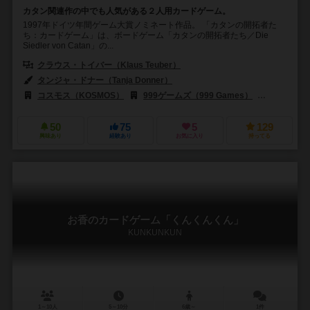
カタン関連作の中でも人気がある２人用カードゲーム。
1997年ドイツ年間ゲーム大賞ノミネート作品。 「カタンの開拓者た
ち：カードゲーム」は、ボードゲーム「カタンの開拓者たち／Die
Siedler von Catan」の...
クラウス・トイバー（Klaus Teuber）
タンジャ・ドナー（Tanja Donner）
ピーテ・フェンロン（Pete Fen
コスモス（KOSMOS）
999ゲームズ（999 Games）
コンペト・マ
50
75
5
129
興味あり
経験あり
お気に入り
持ってる
お香のカードゲーム「くんくんくん」
KUNKUNKUN
1～10人
5～10分
6歳～
1件