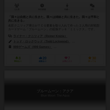
2人用
30分前後
10歳～
0件
「我々は自然と共に生きた。我々は姉妹と共に生きた。我々は平和と
共に生きる」
名匠クニツィア博士がＴＣＧ要素を取り入れて作った２人用の対戦型
カードゲーム「ブルームーン」の拡張デッキ「ミミックス」です。
ライナー・クニツィア（Reiner Knizia）
トッド・ロックウッド（Todd Lockwood）
フランツ・フォーヴィンケル（
999ゲームズ（999 Games）
ファンタジー フライト ゲームズ（Fantasy
8
20
7
30
興味あり
経験あり
お気に入り
持ってる
ブルームーン：アクア
Blue Moon: The Aqua