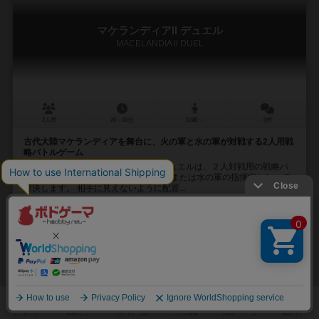
マケランディアⅡ デュエル
MACELANDIA Ⅱ DUEL
2人用
20～30分
10歳～
0件
古代大陸マケランディアを舞台に、火の軍と水の軍が対戦する2人用戦
略バトルゲーム
【ゲームの概要】 マケランディアⅡ デュエルは、２人対戦用の戦略バ
トルゲームです。 プレイヤーは火の軍または水の軍の指揮官となって
対決します。 相手に見えないように配置...
足利 政紀（Masaki Ashikaga）
吉岡 泰介（Taisuke Yoshioka）
渡部 美和（Miwa Watanabe）
負味（Makeaji）
15
8
2
29
興味あり
経験あり
お気に入り
持ってる