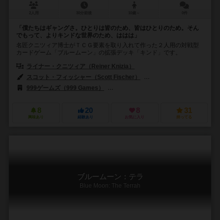
2人用
30分前後
10歳～
0件
「僕たちはギャングさ。ひとりは皆のため、皆はひとりのため。そん
でもって、よりキンドな世界のため、ははは」
名匠クニツィア博士がＴＣＧ要素を取り入れて作った２人用の対戦型
カードゲーム「ブルームーン」の拡張デッキ「キンド」です。
ライナー・クニツィア（Reiner Knizia）
スコット・フィッシャー（Scott Fischer）
フランツ・フォーヴィンケル（
999ゲームズ（999 Games）
ファンタジー フライト ゲームズ（Fantasy
8
20
8
31
興味あり
経験あり
お気に入り
持ってる
ブルームーン：テラ
Blue Moon: The Terrah