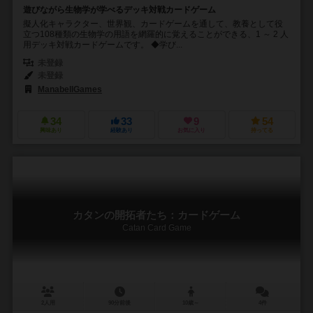
遊びながら生物学が学べるデッキ対戦カードゲーム
擬人化キャラクター、世界観、カードゲームを通して、教養として役
立つ108種類の生物学の用語を網羅的に覚えることができる、1 ～ 2 人
用デッキ対戦カードゲームです。 ◆学び...
未登録
未登録
ManabellGames
34
33
9
54
興味あり
経験あり
お気に入り
持ってる
カタンの開拓者たち：カードゲーム
Catan Card Game
2人用
90分前後
10歳～
4件