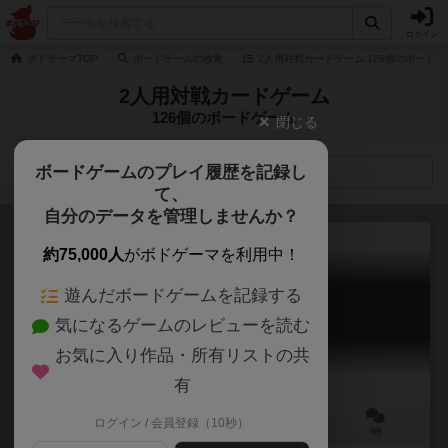
ログイン
ボドゲーマTOP
ボードゲームの検索
2人用対戦カードゲーム 126個のボードゲ
2人用対戦カードゲーム
126個のボードゲーム
閉じる
ボードゲームのプレイ履歴を記録し
検索メニュー
て、
自分のデータを管理しませんか？
約75,000人
がボドゲーマを利用中！
遊んだボードゲームを記録する
忍術対戦「タクティクス忍者」
気になるゲームのレビューを読む
TACTICS NINJA
お気に入り作品・所有リストの共
有
ログイン / 会員登録（10秒）
2～10人
20～40分
8歳～
0件