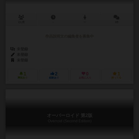
2人用
－
ー
1件
作品説明文の編集者を募集中
未登録
未登録
未登録
1
2
0
1
興味あり
経験あり
お気に入り
持ってる
オーバーロイド 第2版
Overroid (Second Edition)