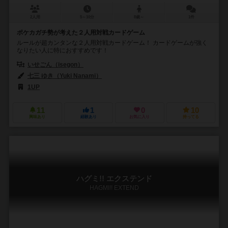
2人用
5～10分
8歳～
1件
ポケカガチ勢が考えた２人用対戦カードゲーム
ルールが超カンタンな２人用対戦カードゲーム！ カードゲームが強く
なりたい人に特におすすめです！
いせごん（isegon）
七三 ゆき（Yuki Nanami）
1UP
11
1
0
10
興味あり
経験あり
お気に入り
持ってる
ハグミ!! エクステンド
HAGMI!! EXTEND