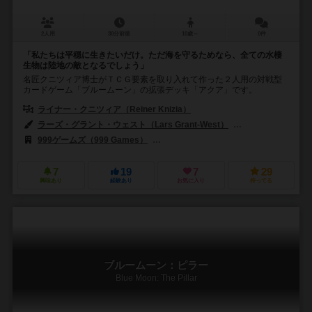
2人用
30分前後
10歳～
0件
「私たちは平穏に生きたいだけ。ただ海を守るためなら、全ての水棲
生物は陸地の敵となるでしょう」
名匠クニツィア博士がＴＣＧ要素を取り入れて作った２人用の対戦型
カードゲーム「ブルームーン」の拡張デッキ「アクア」です。
ライナー・クニツィア（Reiner Knizia）
ラーズ・グラント・ウェスト（Lars Grant-West）
フランツ・フォーヴィ
999ゲームズ（999 Games）
ファンタジー フライト ゲームズ（Fantasy
7
19
7
29
興味あり
経験あり
お気に入り
持ってる
ブルームーン：ピラー
Blue Moon: The Pillar