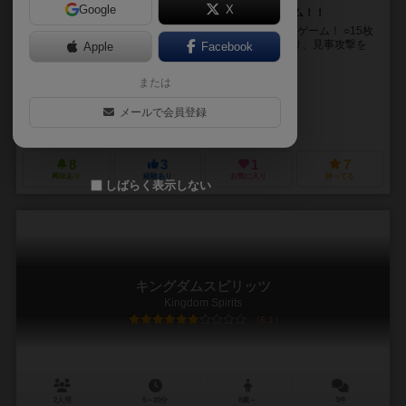
Google
X
15種の忍術カードを駆使して戦う本格戦術ボードゲーム！！
○甲賀軍、伊賀軍に分かれて戦う、本格忍術対戦ボードゲーム！ ○15枚
の多彩な忍術カードを駆使して見えない敵の位置を探り、見事攻撃を
Apple
Facebook
命中させよ！ 忍術対戦「タク...
または
平田徹行
尾崎まさこ
メールで会員登録
未来にタネをまく教室「ミラサク」
8
3
1
7
興味あり
経験あり
お気に入り
持ってる
しばらく表示しない
キングダムスピリッツ
Kingdom Spirits
6.1
2人用
5～20分
8歳～
3件