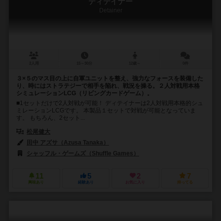
ディテイナー
Detainer
2人用
15～30分
12歳～
0件
３×５のマス目の上に自軍ユニットを整え、強力なフォースを装備した
り、時にはストラテジーで相手を陥れ、戦況を操る。２人対戦用本格
シミュレーションLCG（リビングカードゲーム）。
■1セットだけで2人対戦が可能！ ディテイナーは2人対戦用本格的シュ
ミレーションLCGです。 本製品１セットで対戦が可能となっていま
す。 もちろん、2セット...
松尾健大
田中 アズサ（Azusa Tanaka）
シャッフル・ゲームズ（Shuffle Games）
11
5
2
7
興味あり
経験あり
お気に入り
持ってる