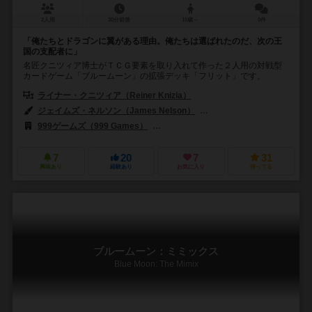
2人用
30分前後
10歳～
0件
「俺たちとドラゴンに翼がある理由。俺たちは選ばれたのだ、次の王
国の支配者に」
名匠クニツィア博士がＴＣＧ要素を取り入れて作った２人用の対戦型
カードゲーム「ブルームーン」の拡張デッキ「フリット」です。
ライナー・クニツィア（Reiner Knizia）
ジェイムズ・ネルソン（James Nelson）
ジム・ネルソン（Jim Nel
999ゲームズ（999 Games）
ファンタジー フライト ゲームズ（Fantasy
7
20
7
31
興味あり
経験あり
お気に入り
持ってる
ブルームーン：ミミックス
Blue Moon: The Mimix