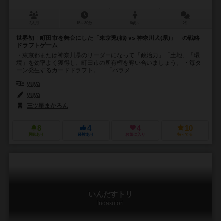
2人用
15～30分
6歳～
2件
世界初！町田市を舞台にした「東京兎(都) vs 神奈川犬(県)」 の戦略
ドラフトゲーム
・東京都または神奈川県のリーダーになって「政治力」「土地」「環
境」を効率よく獲得し、町田市の所有権を奪い合いましょう。 ・毎タ
ーン発生するカードドラフト。 「パラメ...
yuya
yuya
三ツ星まかろん
8
4
4
10
興味あり
経験あり
お気に入り
持ってる
いんだすトリ
Indasutori