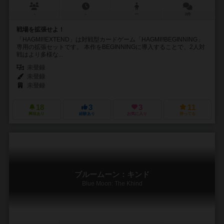
－
－
ー
0件
戦場を拡張せよ！
「HAGMI!!EXTEND」は対戦型カードゲーム「HAGMI!!BEGINNING」
専用の拡張セットです。 本作をBEGINNINGに導入することで、2人対
戦はより多様な...
未登録
未登録
未登録
18
3
3
11
興味あり
経験あり
お気に入り
持ってる
ブルームーン：キンド
Blue Moon: The Khind