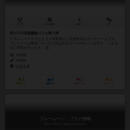
2人用
15分前後
16歳～
0件
同人TCG高速艦船バトル第２弾
アズレンバーサスとは ２人対戦用の二次創作同人カードゲームです。
プレイヤーは事前にドックと呼ばれるカードのセットを作り、 これを
元に対戦を行います。 現...
未登録
未登録
いせラボ
2
4
2
6
興味あり
経験あり
お気に入り
持ってる
ブルームーン：ブカの侵略
Blue Moon: Buka Invasion