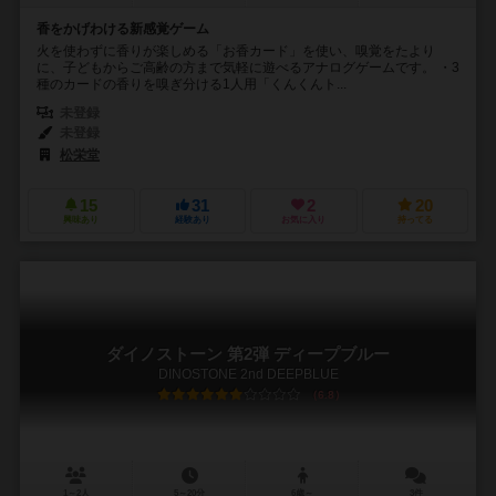
香をかげわける新感覚ゲーム
火を使わずに香りが楽しめる「お香カード」を使い、嗅覚をたより
に、子どもからご高齢の方まで気軽に遊べるアナログゲームです。 ・3
種のカードの香りを嗅ぎ分ける1人用「くんくんト...
未登録
未登録
松栄堂
15
31
2
20
興味あり
経験あり
お気に入り
持ってる
ダイノストーン 第2弾 ディープブルー
DINOSTONE 2nd DEEPBLUE
6.8
1～2人
5～20分
6歳～
3件