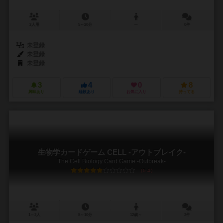
2人用
5～20分
ー
0件
未登録
未登録
未登録
3
4
0
8
興味あり
経験あり
お気に入り
持ってる
生物学カードゲーム CELL -アウトブレイク-
The Cell Biology Card Game -Outbreak-
5.4
1～2人
5～10分
12歳～
3件