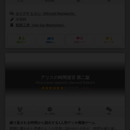
2人用
20分前後
8歳～
0件
ホリグチ ヒロシ（Hiroshi Horiguchi）
未登録
彩彩工房（Sai-Sai Workshop）
0
0
0
1
興味あり
経験あり
お気に入り
持ってる
アリスの時間迷宮 第二版
Alice's time labyrinth (Second Edition)
6.6
1人用
30～180分
12歳～
8件
繰り返される時間から脱出する1人用デッキ構築ゲーム
暗闇に覆われた悪夢のような世界に囚われた少女が、時間を繰り返し