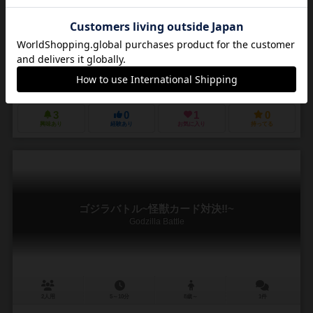
※本作品は1人分のセットのため、2人で遊べません。遊ぶには、2人分
のセットが必要です。 超技術電子社会を舞台にバトルフィールドをも
う一人の自分『AVI』と共にアクシ...
瀬田まみむめも（Mamimumemo Seta）
娯ノ天
ゆう？ひ？
舂井ささみ
アメイロプロジェクト（AMaRo Project.）
3
0
1
0
興味あり
経験あり
お気に入り
持ってる
ゴジラバトル~怪獣カード対決‼~
Godzilla Battle
2人用
5～10分
8歳～
1件