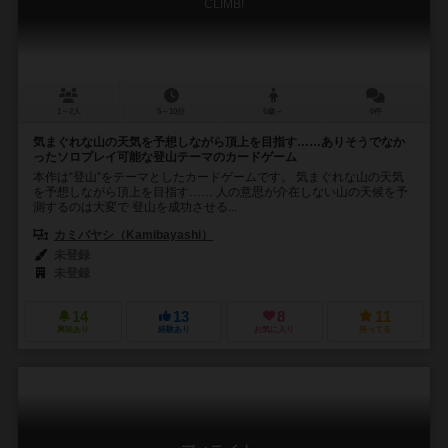
CLIMB!
1～2人
5～10分
6歳～
0件
気まぐれな山の天気を予想しながら頂上を目指す……ありそうでなか
ったソロプレイ可能な登山テーマのカードゲーム
本作は“登山”をテーマとしたカードゲームです。 気まぐれな山の天気
を予想しながら頂上を目指す…… 人の意思が介在しない山の天候を予
測するのは大変で 登山を成功させる...
カミバヤシ（Kamibayashi）
未登録
未登録
14
13
8
11
興味あり
経験あり
お気に入り
持ってる