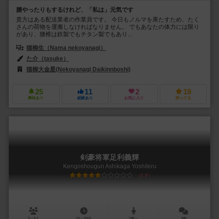
腰やったりもするけれど、「私は」元気です
貴方はある配送業者の作業員です。 今日もノルマを果たすため、たく
さんの荷物を運搬しなければなりません。 でもあなたの体力には限り
があり、腰椎は鉄製でもチタン製でもあり...
猫柳生（Nama nekoyanagi）
た介（tasuke）
猫柳大金星(Nekoyanagi Daikinnboshi)
25
11
2
19
興味あり
経験あり
お気に入り
持ってる
剣豪将軍足利義輝
Kengoshougun Ashikaga Yoshiteru
5.9
3～5人
15～30分
7歳～
2件