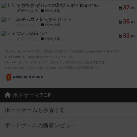
トリックギア - ペルソナ5 ザ・ロイヤル-
37
PT
紹介文あり
6件の投稿
ノームズ・アット・ナイト
35
PT
紹介文なし
1件の投稿
フィッシェン2
33
PT
紹介文なし
1件の投稿
※Apple、Apple のロゴ は、米国および他の国々で登録されたApple Inc.の商標です。
※App Store は、Apple Inc.のサービスマークです。
※Android は、グーグル インコーポレイテッドの商標または登録商標です。
※Google Play とそのロゴは、Google Inc.の商標または登録商標です。
ボドゲーマTOP
ボードゲームを検索する
ボードゲームの新着レビュー