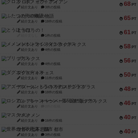
クロス・オブ・アイアン
68
PT
紹介文あり
3件の投稿
ふたつの街の物語
65
PT
紹介文あり
18件の投稿
とうほうの！
61
PT
紹介文なし
1件の投稿
メメントオンラインタクティクス
58
PT
紹介文あり
4件の投稿
ブリックス
56
PT
紹介文あり
4件の投稿
ダグエイトチェス
50
PT
紹介文あり
11件の投稿
アズール：シントラのステンドグラス
48
PT
紹介文あり
18件の投稿
ロシアン・キャンペーン：第5版デラックス
46
PT
紹介文あり
0件の投稿
マスクメン
40
PT
紹介文あり
16件の投稿
世界の七不思議：都市
40
PT
紹介文あり
3件の投稿