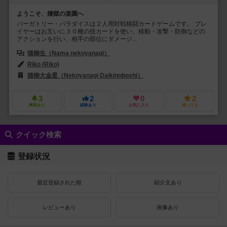
ようこそ、煉獄の楽園へ
パーガトリー・パラダイスは２人用対戦格闘カードゲームです。 プレ
イヤーはお互いに３０種の技カードを使い、移動・攻撃・防御などの
アクションを行い、相手の部位にダメージ...
猫柳生（Nama nekoyanagi）
Riko (Riko)
猫柳大金星（Nekoyanagi Daikinnboshi）
3
2
0
2
興味あり
経験あり
お気に入り
持ってる
クイック検索
登録状況
最近登録された順
紹介文あり
レビューあり
画像あり