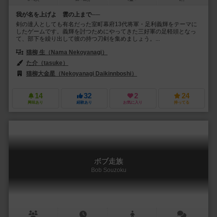
我が名を上げよ 雲の上まで──
剣の達人としても有名だった室町幕府13代将軍・足利義輝をテーマに
したゲームです。義輝を討つためにやってきた三好軍の足軽頭となっ
て、部下を繰り出して彼の持つ刀剣を集めましょう。...
猫柳 生（Nama Nekoyanagi）
た介（tasuke）
猫柳大金星（Nekoyanagi Daikinnboshi）
14
32
2
24
興味あり
経験あり
お気に入り
持ってる
ボブ走族
Bob Souzoku