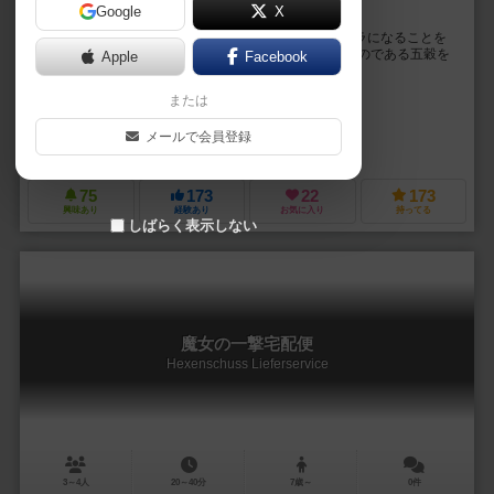
Google
X
修行僧となり、即身仏を目指すカードゲーム
修行僧となって、より徳の高い即身仏、つまりはミイラになることを
目指すカードゲームです。 修行僧にふさわしい食べものである五穀を
Apple
Facebook
集めるフェイズ、五穀を断食してミイラ化に備...
または
猫柳生（Nama nekoyanagi）
未登録
メールで会員登録
グループSNE（Group SNE）
75
173
22
173
興味あり
経験あり
お気に入り
持ってる
しばらく表示しない
魔女の一撃宅配便
Hexenschuss Lieferservice
3～4人
20～40分
7歳～
0件