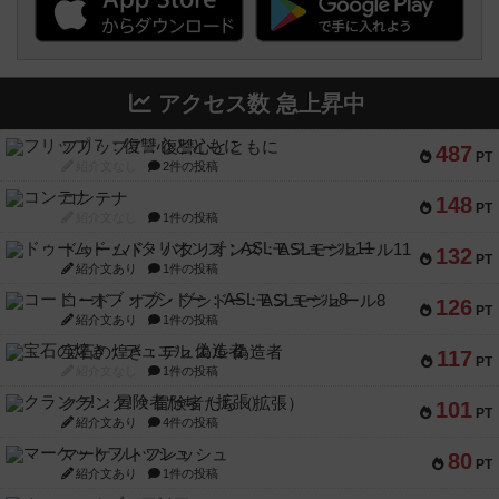
アクセス数 急上昇中
フリップ７：復讐心とともに
487
PT
紹介文なし
2件の投稿
コンテナ
148
PT
紹介文なし
1件の投稿
ドゥームド・バタリオンズ：ASLモジュール11
132
PT
紹介文あり
1件の投稿
コード・オブ・ブシドー：ASLモジュール8
126
PT
紹介文あり
1件の投稿
宝石の煌き：デュエル 偽造者
117
PT
紹介文なし
1件の投稿
クランク! ：冒険者たち（拡張）
101
PT
紹介文あり
4件の投稿
マーケットフレッシュ
80
PT
紹介文あり
1件の投稿