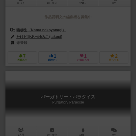
3～7人
20～30分
12歳～
0件
作品説明文の編集者を募集中
猫柳生（Nama nekoyanagi）
たけピ@あべゆみこ(takepi)
未登録
7
1
1
2
興味あり
経験あり
お気に入り
持ってる
パーガトリー・パラダイス
Purgatory Paradise
2人用
30～45分
12歳～
0件