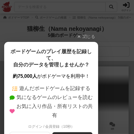
ログイン
ボドゲーマTOP
ボードゲームの検索
猫柳生（Nama nekoyanagi） 5個のボ
猫柳生（Nama nekoyanagi）
5個のボードゲーム
閉じる
ボードゲームのプレイ履歴を記録し
検索メニュー
て、
自分のデータを管理しませんか？
約75,000人
がボドゲーマを利用中！
遊んだボードゲームを記録する
即身仏になろう！
気になるゲームのレビューを読む
Sokushinbutsu!
6.0
お気に入り作品・所有リストの共
有
ログイン / 会員登録（10秒）
2～5人
20～30分
10歳～
3件