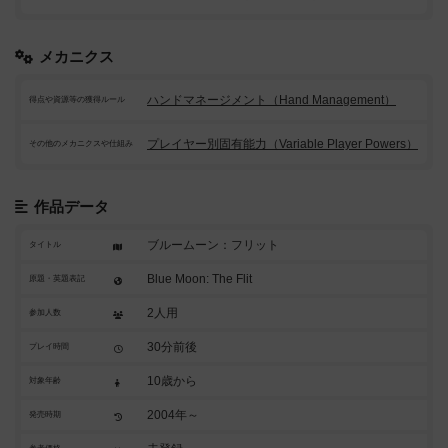
メカニクス
ハンドマネージメント（Hand Management）
得点や資源等の獲得ルール
プレイヤー別固有能力（Variable Player Powers）
その他のメカニクスや仕組み
作品データ
ブルームーン：フリット
タイトル
Blue Moon: The Flit
原題・英題表記
2人用
参加人数
30分前後
プレイ時間
10歳から
対象年齢
2004年～
発売時期