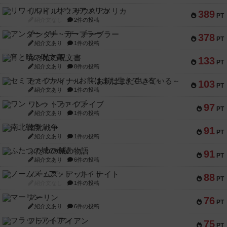
リワイルド：サウスアメリカ
389
PT
紹介文なし
2件の投稿
アンダー・ザ・テーブラー
378
PT
紹介文あり
1件の投稿
宵と暁の呪文書
133
PT
紹介文あり
8件の投稿
セミファイナル ～お前はまだ生きている～
103
PT
紹介文あり
1件の投稿
ワン・トゥ・ファイブ
97
PT
紹介文あり
1件の投稿
南北戦争
91
PT
紹介文あり
1件の投稿
ふたつの城の物語
91
PT
紹介文あり
6件の投稿
ノームズ・アット・ナイト
88
PT
紹介文なし
1件の投稿
マーリン
76
PT
紹介文あり
6件の投稿
フラットアイアン
75
PT