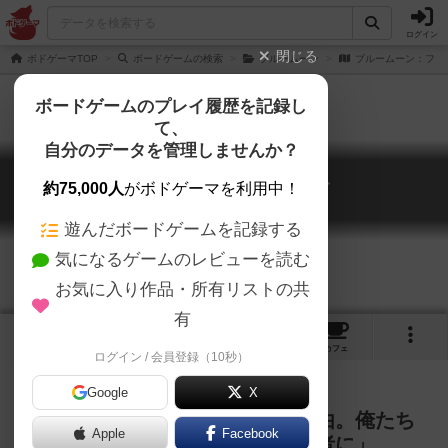
ログイン
閉じる
ボドゲーマTOP
ボードゲームの検索
ブルームーン
ブルームーン：フリ
ボードゲームのプレイ履歴を記録し
て、
自分のデータを管理しませんか？
ブルームーン：フリット
約75,000人
がボドゲーマを利用中！
Blue Moon: The Flit
遊んだボードゲームを記録する
気になるゲームのレビューを読む
お気に入り作品・所有リストの共
有
1
1
トップ
画像
動画
レビュー
カフェ
ログイン / 会員登録（10秒）
Google
X
「俺たちとドラゴンに翼がある理由。俺たち
Apple
Facebook
は選ばれたのだ、次の王国の支配者に」