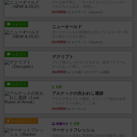
ゲーム終了時に、「オールドカードとニューカー
ドのどちらもある」 状態に...
約5時間前
by オグランド（Oguland）
レビュー
ニューオールド
ボードゲームを1,000個以上持っているユーザー視
点で良かった点と悪か...
約5時間前
by オグランド（Oguland）
レビュー
デクリプト
プレイ感がしっかりしてるから、超ボードゲーム
やったなって感じ。パーティ...
約6時間前
by ヒロ(新！ボードゲーム家族)
レビュー
充実
アルナックの失われし遺跡
アナログ対人プレイ数回。クニツィア先生の名作
「エルドラドを探して」にあ...
約8時間前
by おーちゃん
ルール/インスト
画像付き
充実
マーケットフレッシュ
目的あなたの店先に農産物の木箱を戦略的に積み