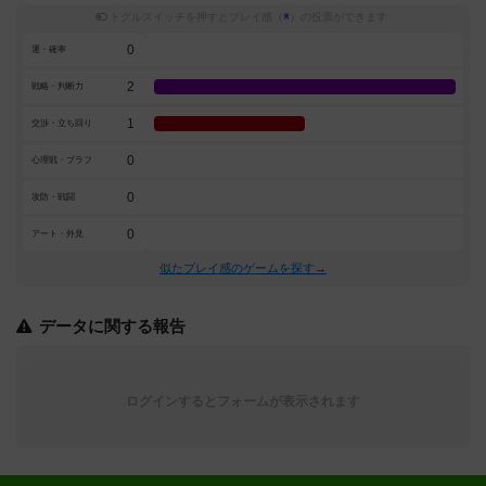
トグルスイッチを押すとプレイ感（
※
）の投票ができます
0
運・確率
2
戦略・判断力
1
交渉・立ち回り
0
心理戦・ブラフ
0
攻防・戦闘
0
アート・外見
似たプレイ感のゲームを探す→
データに関する報告
ログインするとフォームが表示されます