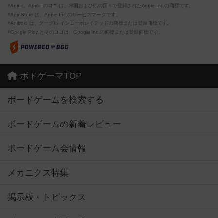
※Apple、Apple のロゴ は、米国および他の国々で登録されたApple Inc.の商標です。
※App Store は、Apple Inc.のサービスマークです。
※Android は、グーグル インコーポレイテッドの商標または登録商標です。
※Google Play とそのロゴは、Google Inc.の商標または登録商標です。
ボドゲーマTOP
ボードゲームを検索する
ボードゲームの新着レビュー
ボードゲーム会情報
メカニクス特集
掲示板・トピックス