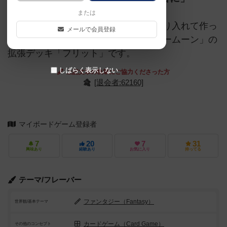
または
名匠クニツィア博士がＴＣＧ要素を取り入れて作っ
メールで会員登録
た２人用の対戦型カードゲーム「ブルームーン」の
拡張デッキ「フリット」です。
しばらく表示しない
上記文章の執筆にご協力くださった方
[退会者:62160]
マイボードゲーム登録者
7
20
7
31
興味あり
経験あり
お気に入り
持ってる
テーマ/フレーバー
ファンタジー（Fantasy）
世界観/基本テーマ
カードゲーム（Card Game）
その他のコンセプト