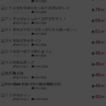
紹介文なし
2件の投稿
トランスオリエント・エクスプレス
70
PT
紹介文なし
1件の投稿
アンブッシュ！：ムーブアウト！
59
PT
紹介文あり
1件の投稿
キャプテン・フリップ：イスラ・ボンバ
51
PT
紹介文なし
2件の投稿
ガルフストライク
46
PT
紹介文あり
1件の投稿
エコーズ・オブ・タイム
45
PT
紹介文なし
8件の投稿
スカルキング
45
PT
紹介文あり
12件の投稿
海兵隊
45
PT
紹介文あり
1件の投稿
Bitter End ブタペスト救出作戦
45
PT
紹介文なし
1件の投稿
ドコジャン
42
PT
紹介文あり
10件の投稿