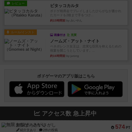
レビュー
ピタッコカルタ
ボドゲ相席会でプレイしましたひらがなが書かれ
たカードを2枚まで手をつけ...
約15時間前
by みいやん
ルール/インスト
画像付き
充実
ノームズ・アット・ナイト
ベネボレンス女王は、忠実な臣民を称えるための
祝宴を開こうとしています。...
約16時間前
by jurong
ボドゲーマのアプリ版はこちら
アクセス数 急上昇中
無限まちがいさがし
574
PT
紹介文あり
2件の投稿