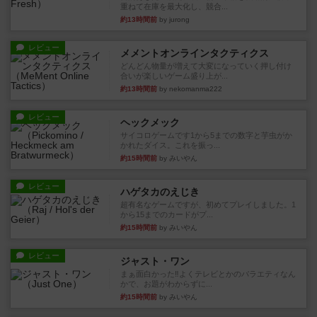
重ねて在庫を最大化し、競合...
約13時間前
by jurong
レビュー
メメントオンラインタクティクス
どんどん物量が増えて大変になっていく押し付け
合いが楽しいゲーム盛り上が...
約13時間前
by nekomanma222
レビュー
ヘックメック
サイコロゲームです1から5までの数字と芋虫がか
かれたダイス。これを振っ...
約15時間前
by みいやん
レビュー
ハゲタカのえじき
超有名なゲームですが、初めてプレイしました。1
から15までのカードがプ...
約15時間前
by みいやん
レビュー
ジャスト・ワン
まぁ面白かった‼️よくテレビとかのバラエティなん
かで、お題がわからずに...
約15時間前
by みいやん