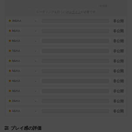
レーティングを行うには
ログイン
が必要です
-
非公開
10点の人
-
非公開
9点の人
-
非公開
8点の人
-
非公開
7点の人
-
非公開
6点の人
-
非公開
5点の人
-
非公開
4点の人
-
非公開
3点の人
-
非公開
2点の人
-
非公開
1点の人
プレイ感の評価