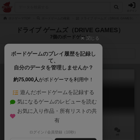
ログイン
ボドゲーマTOP
ボードゲームの検索
ドライブ ゲームズ（DRIVE GAMES） 
ドライブ ゲームズ（DRIVE GAMES）
7個のボードゲーム
閉じる
ボードゲームのプレイ履歴を記録し
検索メニュー
て、
自分のデータを管理しませんか？
約75,000人
がボドゲーマを利用中！
遊んだボードゲームを記録する
オーバードライブ：アペンド
気になるゲームのレビューを読む
OVERDRIVE APPEND
6.1
お気に入り作品・所有リストの共
有
ログイン / 会員登録（10秒）
1～4人
10～30分
10歳～
4件