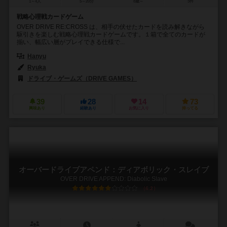
1～4人
5～20分
8歳～
3件
戦略心理戦カードゲーム
OVER DRIVE RE:CROSS は、相手の伏せたカードを読み解きながら
駆引きを楽しむ戦略心理戦カードゲームです。１箱で全てのカードが
揃い、幅広い層がプレイできる仕様で...
Hanyu
Ryuka
ドライブ・ゲームズ（DRIVE GAMES）
39
28
14
73
興味あり
経験あり
お気に入り
持ってる
オーバードライブアペンド：ディアボリック・スレイブ
OVER DRIVE APPEND: Diabolic Slave
6.2