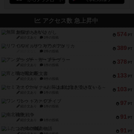
アクセス数 急上昇中
無限まちがいさがし
574
PT
紹介文あり
2件の投稿
リワイルド：サウスアメリカ
389
PT
紹介文なし
2件の投稿
アンダー・ザ・テーブラー
378
PT
紹介文あり
1件の投稿
宵と暁の呪文書
133
PT
紹介文あり
8件の投稿
セミファイナル ～お前はまだ生きている～
103
PT
紹介文あり
1件の投稿
ワン・トゥ・ファイブ
97
PT
紹介文あり
1件の投稿
南北戦争
91
PT
紹介文あり
1件の投稿
ふたつの城の物語
91
PT
紹介文あり
6件の投稿