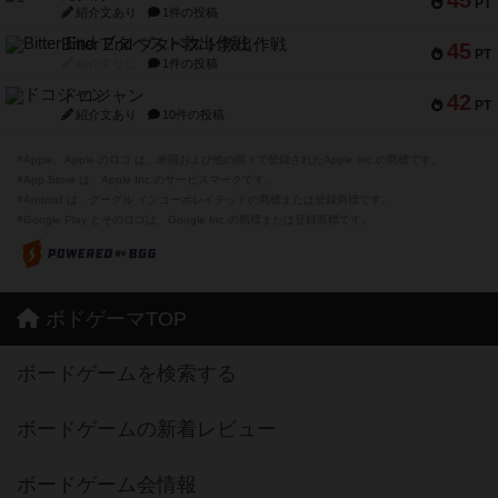
45
PT
紹介文あり
1件の投稿
Bitter End ブタペスト救出作戦
45
PT
紹介文なし
1件の投稿
ドコジャン
42
PT
紹介文あり
10件の投稿
※Apple、Apple のロゴ は、米国および他の国々で登録されたApple Inc.の商標です。
※App Store は、Apple Inc.のサービスマークです。
※Android は、グーグル インコーポレイテッドの商標または登録商標です。
※Google Play とそのロゴは、Google Inc.の商標または登録商標です。
ボドゲーマTOP
ボードゲームを検索する
ボードゲームの新着レビュー
ボードゲーム会情報