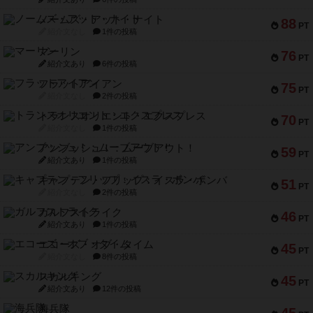
ノームズ・アット・ナイト
88
PT
紹介文なし
1件の投稿
マーリン
76
PT
紹介文あり
6件の投稿
フラットアイアン
75
PT
紹介文なし
2件の投稿
トランスオリエント・エクスプレス
70
PT
紹介文なし
1件の投稿
アンブッシュ！：ムーブアウト！
59
PT
紹介文あり
1件の投稿
キャプテン・フリップ：イスラ・ボンバ
51
PT
紹介文なし
2件の投稿
ガルフストライク
46
PT
紹介文あり
1件の投稿
エコーズ・オブ・タイム
45
PT
紹介文なし
8件の投稿
スカルキング
45
PT
紹介文あり
12件の投稿
海兵隊