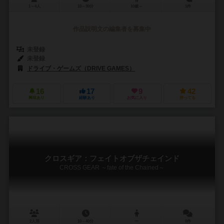
1～4人
10～30分
10歳～
1件
作品説明文の編集者を募集中
未登録
未登録
ドライブ・ゲームズ（DRIVE GAMES）
16
17
9
42
興味あり
経験あり
お気に入り
持ってる
クロスギア：フェイトオブザチェインド
CROSS GEAR ～fate of the Chained～
2人用
10～40分
ー
0件