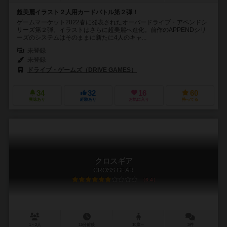
超美麗イラスト２人用カードバトル第２弾！
ゲームマーケット2022春に発表されたオーバードライブ・アペンドシ
リーズ第２弾。イラストはさらに超美麗へ進化。前作のAPPENDシリ
ーズのシステムはそのままに新たに4人のキャ...
未登録
未登録
ドライブ・ゲームズ（DRIVE GAMES）
34
32
16
60
興味あり
経験あり
お気に入り
持ってる
クロスギア
CROSS GEAR
6.4
1～2人
15分前後
10歳～
3件