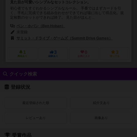
見た目が可愛いシンプルなセットコレクション。
初心者でもすぐわかるシンプルなルール。 手番ではまずカードを引
く、手札に完成できる組み合わせができてれば場に出して得点化。規
定枚数のセットができれば終了。 見た目がほんと...
ベン・ホバン（Ben Hoban）
未登録
サミット・ドライブ・ゲームズ（Summit Drive Games）
1
3
0
3
興味あり
経験あり
お気に入り
持ってる
クイック検索
登録状況
最近登録された順
紹介文あり
レビューあり
画像あり
受賞作品