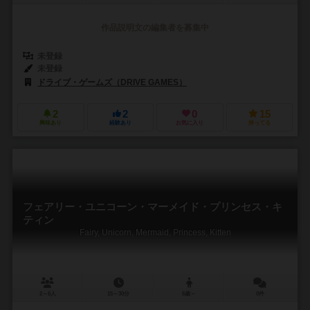
作品説明文の編集者を募集中
未登録
未登録
ドライブ・ゲームズ（DRIVE GAMES）
2
2
0
15
興味あり
経験あり
お気に入り
持ってる
フェアリー・ユニコーン・マーメイド・プリンセス・キ
ティン
Fairy, Unicorn, Mermaid, Princess, Kitten
2～6人
15～30分
6歳～
0件