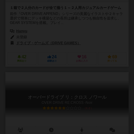
１箱で２人分のカードが全て揃う１～２人用カジュアルカードゲーム
前作『OVER DRIVE APPEND』シリーズの美麗なイラストや２キャラ
選択で簡単にデッキ構築などの長所は継承しつつも独自性を追求し、
GEAR SYSTEMを搭載。プレイ...
Hanyu
未登録
ドライブ・ゲームズ（DRIVE GAMES）
42
24
16
69
興味あり
経験あり
お気に入り
持ってる
オーバードライブ リ：クロス ノワール
OVER DRIVE RE:CROSS -Noir
6.0