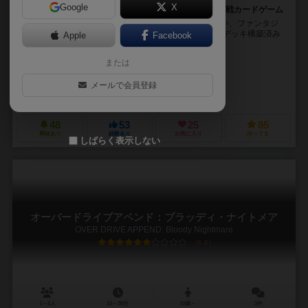
Google
X
美麗なキャラクター×シンプルでいて駆け引きの熱い対戦カードゲーム
二挺拳銃の吸血鬼、吸血鬼の少女、聖騎士、魔女見習い、ファンタジ
ーが好きならそれだけでワクワクする登場人物たち。 デッキ構築済み
Apple
Facebook
で気軽にはじめられ、ソロモード完備で一人でも遊...
または
Hanyu
Ryuka
メールで会員登録
ドライブ・ゲームズ（DRIVE GAMES）
48
53
25
85
興味あり
経験あり
お気に入り
持ってる
しばらく表示しない
オーバードライブアペンド：ブラッディ・ナイトメア
OVER DRIVE APPEND: Bloody Nightmare
6.4
1～4人
10～30分
10歳～
3件