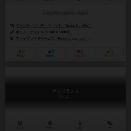
作品説明文の編集者を募集中
ジャスティン・デ・ウィット（Justin De Witt）
キャム・ケンデル（Cam Kendell）
ファイアサイドゲームズ（Fireside games）
ADCブラックファイア・エン
0
7
0
3
興味あり
経験あり
お気に入り
持ってる
オッドランド
Oddland
1～5人
40分前後
11歳～
0件