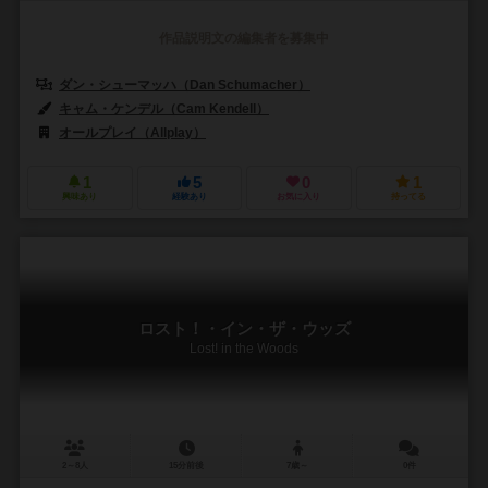
作品説明文の編集者を募集中
ダン・シューマッハ（Dan Schumacher）
キャム・ケンデル（Cam Kendell）
オールプレイ（Allplay）
1
5
0
1
興味あり
経験あり
お気に入り
持ってる
ロスト！・イン・ザ・ウッズ
Lost! in the Woods
2～8人
15分前後
7歳～
0件