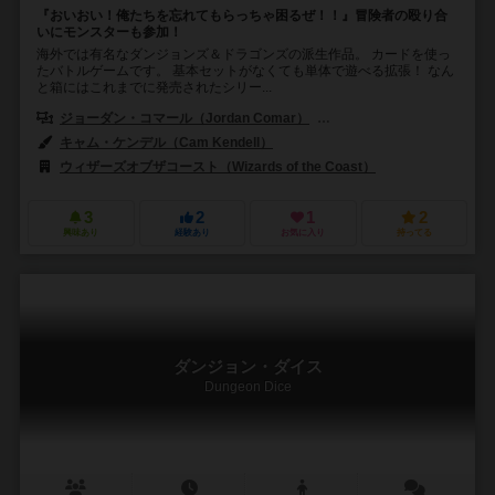
『おいおい！俺たちを忘れてもらっちゃ困るぜ！！』冒険者の殴り合
いにモンスターも参加！
海外では有名なダンジョンズ＆ドラゴンズの派生作品。 カードを使っ
たバトルゲームです。 基本セットがなくても単体で遊べる拡張！ なん
と箱にはこれまでに発売されたシリー...
ジョーダン・コマール（Jordan Comar）
ロスコー・ウェットローファー（
キャム・ケンデル（Cam Kendell）
ウィザーズオブザコースト（Wizards of the Coast）
3
2
1
2
興味あり
経験あり
お気に入り
持ってる
ダンジョン・ダイス
Dungeon Dice