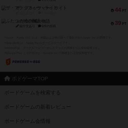
ザ・フラッフィー・ライト
44
PT
紹介文なし
0件の投稿
ふたつの城の物語
39
PT
紹介文あり
6件の投稿
※Apple、Apple のロゴ は、米国および他の国々で登録されたApple Inc.の商標です。
※App Store は、Apple Inc.のサービスマークです。
※Android は、グーグル インコーポレイテッドの商標または登録商標です。
※Google Play とそのロゴは、Google Inc.の商標または登録商標です。
ボドゲーマTOP
ボードゲームを検索する
ボードゲームの新着レビュー
ボードゲーム会情報