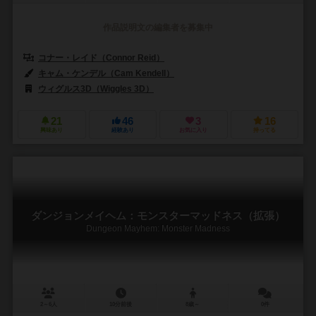
作品説明文の編集者を募集中
コナー・レイド（Connor Reid）
キャム・ケンデル（Cam Kendell）
ウィグルス3D（Wiggles 3D）
21
46
3
16
興味あり
経験あり
お気に入り
持ってる
ダンジョンメイヘム：モンスターマッドネス（拡張）
Dungeon Mayhem: Monster Madness
2～6人
10分前後
8歳～
0件