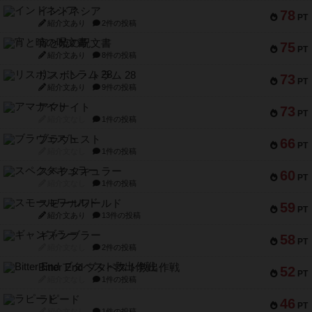
インドネシア
78
PT
紹介文あり
2件の投稿
宵と暁の呪文書
75
PT
紹介文あり
8件の投稿
リスボン・トラム 28
73
PT
紹介文あり
9件の投稿
アマナイト
73
PT
紹介文なし
1件の投稿
ブラヴェスト
66
PT
紹介文なし
1件の投稿
スペクタキュラー
60
PT
紹介文なし
1件の投稿
スモールワールド
59
PT
紹介文あり
13件の投稿
ギャンブラー
58
PT
紹介文なし
2件の投稿
Bitter End ブタペスト救出作戦
52
PT
紹介文なし
1件の投稿
ラピード
46
PT
紹介文なし
1件の投稿