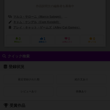
作品説明文の編集者を募集中
マルコ・サローニ（Marco Salogni）
シルヴァーノ・ソレンティーノ（Sil
キャム・ケンデル（Cam Kendell）
マルコ・サローニ（Marco Salo
アレイ・キャット・ゲームズ（Alley Cat Games）
0
1
0
0
興味あり
経験あり
お気に入り
持ってる
クイック検索
登録状況
最近登録された順
紹介文あり
レビューあり
画像あり
受賞作品