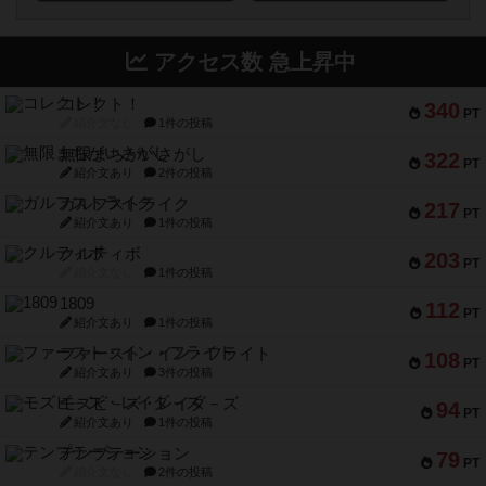
アクセス数 急上昇中
コレクト！
340
PT
紹介文なし
1件の投稿
無限まちがいさがし
322
PT
紹介文あり
2件の投稿
ガルフストライク
217
PT
紹介文あり
1件の投稿
クルティボ
203
PT
紹介文なし
1件の投稿
1809
112
PT
紹介文あり
1件の投稿
ファースト・イン・フライト
108
PT
紹介文あり
3件の投稿
モズビ－ズ・レイダ－ズ
94
PT
紹介文あり
1件の投稿
テンプテーション
79
PT
紹介文なし
2件の投稿