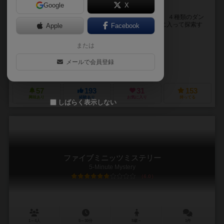
Google
X
簡単なルールで楽しめるロール＆ライトゲーム
１人から４人までプレイできるロール＆ライトゲーム。 ４種類のダン
ジョンマップがあり、どれか１つを選んでダンジョンに入って探索す
Apple
Facebook
る。それぞれの部屋には数字が書き込まれてい...
または
リチャード・ガーフィールド（Richard Garfield）
キャム・ケンデル（Cam Kendell）
メールで会員登録
アレア（Alea）
57
193
31
153
興味あり
経験あり
お気に入り
持ってる
しばらく表示しない
ファイブミニッツミステリー
5-Minute Mystery
6.0
1～4人
5～30分
8歳～
1件