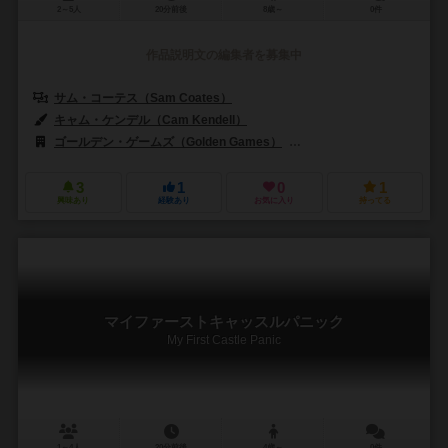
2～5人
20分前後
8歳～
0件
作品説明文の編集者を募集中
サム・コーテス（Sam Coates）
キャム・ケンデル（Cam Kendell）
ゴールデン・ゲームズ（Golden Games）
ポットラック・ゲームズ（Po
3
1
0
1
興味あり
経験あり
お気に入り
持ってる
マイファーストキャッスルパニック
My First Castle Panic
1～4人
20分前後
4歳～
0件