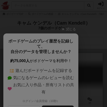
ログイン
ボドゲーマTOP
ボードゲームの検索
キャム ケンデル（Cam Kendell） 7個
キャム ケンデル（Cam Kendell）
7個のボードゲーム
閉じる
ボードゲームのプレイ履歴を記録し
検索メニュー
て、
自分のデータを管理しませんか？
約75,000人
がボドゲーマを利用中！
遊んだボードゲームを記録する
ダイス＆デンジャー
気になるゲームのレビューを読む
Dungeons, Dice & Danger
6.2
お気に入り作品・所有リストの共
有
ログイン / 会員登録（10秒）
1～4人
45～60分
12歳～
3件