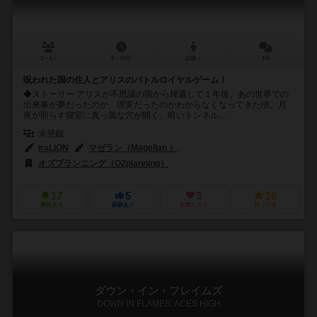
2～4人
5～20分
10歳～
1件
呪われた国の住人とアリスのバトルロイヤルゲーム！
◆ストーリー アリスが不思議の国から帰還して１年後。あの世界での
出来事が夢だったのか、現実だったのかわからなくなってきた頃。月
夜が照らす寝室に真っ黒な穴が開く。暗いトンネル...
未登録
iraLION
マゼラン（Magellan ）
オズプランニング（OZplanning）
17
5
3
16
興味あり
経験あり
お気に入り
持ってる
ダウン・イン・フレイムズ
DOWN IN FLAMES: ACES HIGH