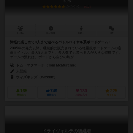
Tsuro
6.2
1～8人
15分前後
8歳～
9件
気軽に楽しめて8人まで遊べるバトルロイヤル系ボードゲーム！
2005年の発売以降、継続的に販売されている軽量級ボードゲームの定
番タイトル。最大8人までと、多人数でも遊べるのが大きな特徴です。
ゲームの流れは、ボードから自分の駒が...
トム・マクマーチ（Tom McMurchie）
未登録
ウィズキッズ（Wizkidz）
165
749
130
225
興味あり
経験あり
お気に入り
持ってる
ドライヴォルテの後継者