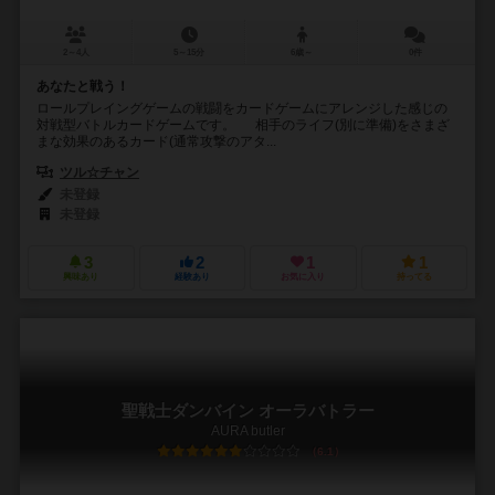
2～4人
5～15分
6歳～
0件
あなたと戦う！
ロールプレイングゲームの戦闘をカードゲームにアレンジした感じの
対戦型バトルカードゲームです。 相手のライフ(別に準備)をさまざ
まな効果のあるカード(通常攻撃のアタ...
ツル☆チャン
未登録
未登録
3
2
1
1
興味あり
経験あり
お気に入り
持ってる
聖戦士ダンバイン オーラバトラー
AURA butler
6.1