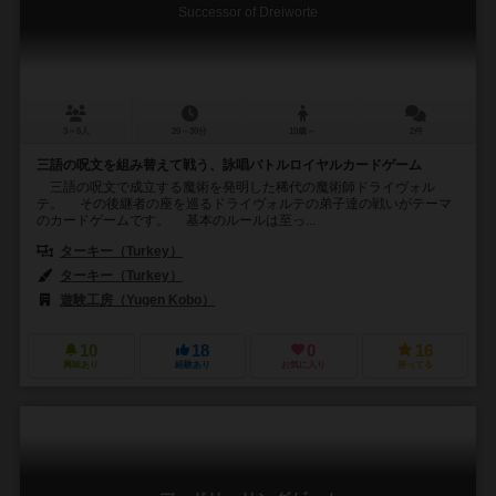
Successor of Dreiworte
3～5人
20～30分
10歳～
2件
三語の呪文を組み替えて戦う、詠唱バトルロイヤルカードゲーム
三語の呪文で成立する魔術を発明した稀代の魔術師ドライヴォル
テ。 その後継者の座を巡るドライヴォルテの弟子達の戦いがテーマ
のカードゲームです。 基本のルールは至っ...
ターキー（Turkey）
ターキー（Turkey）
遊験工房（Yugen Kobo）
10
18
0
16
興味あり
経験あり
お気に入り
持ってる