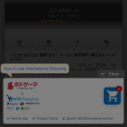
コドクのロンド
Dance with LastOne
6.0
2～6人
10～30分
ー
4件
－どうか あなたは ”最期”まで－ ２～６人 陣営推理ｘ魔法少女バトル
ロイヤル
願いを賭けて戦う、５人の魔法少女たち。 この戦いの「監視者」であ
る各プレイヤーには、 護るべき魔法少女が２人、秘密裏に定められま
す。 ５つのダイスが示す運命に干渉し、 ...
ハセガワ(hasegawa)
水野都
メイドインポケット(madeinpocket)（Made in pocket）
35
60
21
52
興味あり
経験あり
お気に入り
持ってる