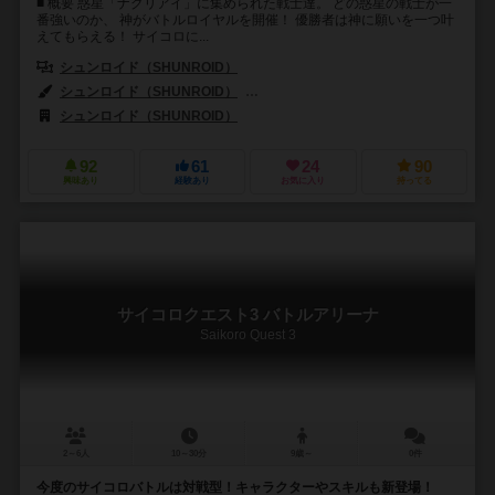
■ 概要 惑星「ナグリアイ」に集められた戦士達。 どの惑星の戦士が一
番強いのか、 神がバトルロイヤルを開催！ 優勝者は神に願いを一つ叶
えてもらえる！ サイコロに...
シュンロイド（SHUNROID）
シュンロイド（SHUNROID）
柴田 賢志郎（Kenshiro Shibata）
シュンロイド（SHUNROID）
92
61
24
90
興味あり
経験あり
お気に入り
持ってる
サイコロクエスト3 バトルアリーナ
Saikoro Quest 3
2～6人
10～30分
9歳～
0件
今度のサイコロバトルは対戦型！キャラクターやスキルも新登場！