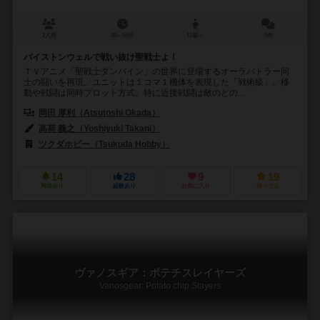
2人用
30～60分
12歳～
0件
バイストンウェルで戦い抜け聖戦士よ！
ＴＶアニメ「聖戦士ダンバイン」の世界に登場するオーラバトラー同
士の闘いを再現。ユニットは１コマ１機体を表現した「戦術級」。移
動や戦闘は同時プロット方式。特に近接戦闘は敵のどの...
岡田 厚利（Atsutoshi Okada）
高荷 義之（Yoshiyuki Takani）
ツクダホビー（Tsukuda Hobby）
14
28
9
19
興味あり
経験あり
お気に入り
持ってる
ヴァノスギア：ポテチスレイヤーズ
Vanosgear: Potato chip Slayers