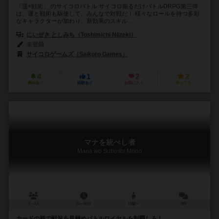
「運×戦術」 のサイコロバトル サイコロ振るだけバトルDRPG第三弾
は、運と戦術も駆使して、みんなで対戦だ！ 様々なロールを持つ多彩
なキャラクターが加わり、新効果のスキル...
にいぜき としみち（Toshimichi Niizeki）
未登録
サイコロゲームズ（Saikoro Games）
4
1
2
2
興味あり
経験あり
お気に入り
持ってる
マナを統べし者
Mana wo Subeshi Mono
3～6人
20～60分
10歳～
3件
カードの柄で戦況を見極めバトルロイヤルを制覇しろ！