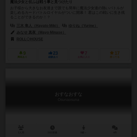
魔法少女と伝ふは戦う事と見つけたり
お子様から大きなお友達まで誰でも簡単に魔法少女達の熱いバトルが
楽しめるカードバトルロイヤルがついに開幕！ 君はこの戦いに生き残
ることができるのか！？
三木 隼人（Hayato Miki）
ゆりね（Yurine）
みなせ 真夜（Mayo Minase）
ROLL◇HOUSE
9
23
7
17
興味あり
経験あり
お気に入り
持ってる
おすなおすな
Osunaosuna
2人用
15分前後
8歳～
4件