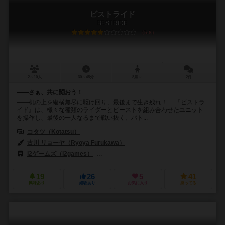
ビストライド
BESTRIDE
5.8
2～10人
30～45分
8歳～
2件
――さぁ、共に闘おう！
――机の上を縦横無尽に駆け回り、最後まで生き残れ！ 『ビストラ
イド』は、様々な種類のライダーとビーストを組み合わせたユニット
を操作し、最後の一人なるまで戦い抜く、バト...
コタツ（Kotatsu）
古川 リョーヤ（Ryoya Furukawa）
i2ゲームズ（i2games）
インスタント・インスト（Instant Inst）
19
26
5
41
興味あり
経験あり
お気に入り
持ってる