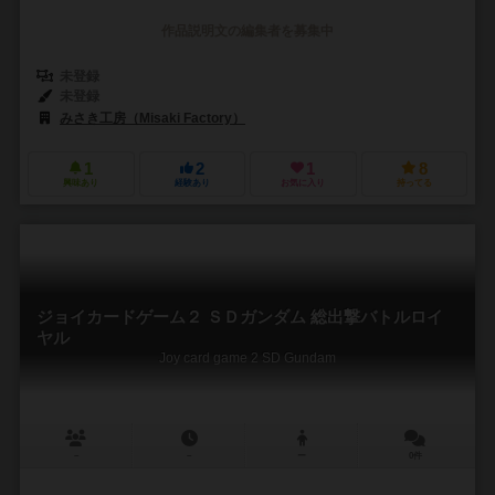
作品説明文の編集者を募集中
未登録
未登録
みさき工房（Misaki Factory）
1
2
1
8
興味あり
経験あり
お気に入り
持ってる
ジョイカードゲーム２ ＳＤガンダム 総出撃バトルロイ
ヤル
Joy card game 2 SD Gundam
－
－
ー
0件