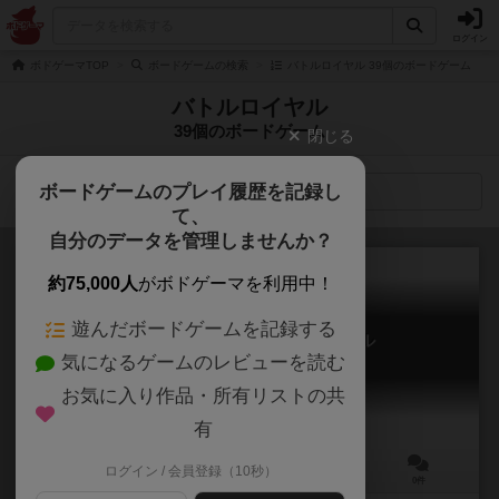
ログイン
ボドゲーマTOP
ボードゲームの検索
バトルロイヤル 39個のボードゲーム
バトルロイヤル
39個のボードゲーム
閉じる
ボードゲームのプレイ履歴を記録し
検索メニュー
て、
自分のデータを管理しませんか？
約75,000人
がボドゲーマを利用中！
遊んだボードゲームを記録する
ボードブレイク バトルロイヤル
気になるゲームのレビューを読む
Board×Break －BATTLE ROYALー
お気に入り作品・所有リストの共
有
ログイン / 会員登録（10秒）
2～6人
20～60分
10歳～
0件