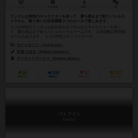
3～7人
10分前後
10歳～
6件
ランダムな特性のキャラクターを使って、勝ち残るまで戦うバトルロ
イヤルと、殴り合いの正体隠匿２つのルールで楽しめます。
３つの特性のランダムな組み合わせで作られたキャラクターを使っ
て、勝ち残るまで戦うバトルロイヤルゲームです。 正体隠匿の陣営戦
ルールもあります。 ３つの特性とキャラクターが...
カナイセイジ（Seiji Kanai）
杉浦 のぼる（Noboru Sugiura）
ディライトワークス（Delight Works）
56
196
17
247
興味あり
経験あり
お気に入り
持ってる
バトファン
Batofan