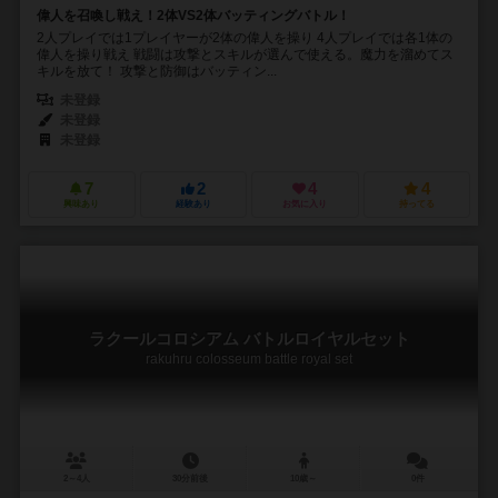
偉人を召喚し戦え！2体VS2体バッティングバトル！
2人プレイでは1プレイヤーが2体の偉人を操り 4人プレイでは各1体の
偉人を操り戦え 戦闘は攻撃とスキルが選んで使える。魔力を溜めてス
キルを放て！ 攻撃と防御はバッティン...
未登録
未登録
未登録
7
2
4
4
興味あり
経験あり
お気に入り
持ってる
ラクールコロシアム バトルロイヤルセット
rakuhru colosseum battle royal set
2～4人
30分前後
10歳～
0件