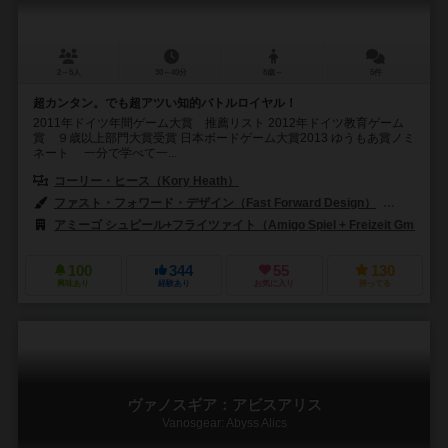
2～5人
30～40分
8歳～
5件
超カンタン。でも超アツい知的バトルロイヤル！
2011年ドイツ年間ゲーム大賞 推薦リスト 2012年ドイツ教育ゲーム
賞 ９歳以上部門大賞受賞 日本ボードゲーム大賞2013 ゆうもあ賞ノミ
ネート 一分で学べて一...
コーリー・ヒース（Kory Heath）
ファスト・フォワード・デザイン（Fast Forward Design）
ピクセル・
アミーゴ シュピール+フライツァイト（Amigo Spiel + Freizeit GmbH）
100
344
55
130
興味あり
経験あり
お気に入り
持ってる
ヴァノスギア：アビスアリス
Vanosgear: Abyss Alics