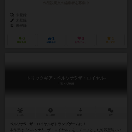
作品説明文の編集者を募集中
未登録
未登録
未登録
0
1
0
1
興味あり
経験あり
お気に入り
持ってる
トリックギア - ペルソナ5 ザ・ロイヤル-
Trick Gear
2～4人
20～40分
10歳～
6件
ペルソナ5 ザ・ロイヤルがトランプゲームに！
本作品は『ペルソナ5 ザ・ロイヤル』をモチーフとした対戦型能力バ