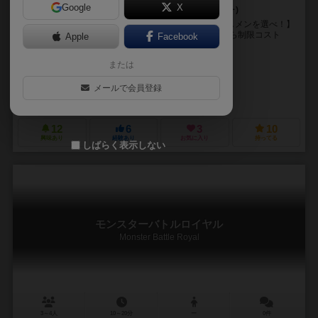
Google
X
FGOアーケードをボードゲームで再現してみた！(;´･ω･)
公式Youtube https://t.co/KjgQ5UUmZ1?amp=1 【推しメンを選べ！】
40種類の偉人をモチーフにしたキャラクターカードから制限コスト
Apple
Facebook
内...
または
SAIKAI
SAIKAI
メールで会員登録
GregoryGames
12
6
3
10
興味あり
経験あり
お気に入り
持ってる
しばらく表示しない
モンスターバトルロイヤル
Monster Battle Royal
3～4人
10～20分
ー
0件