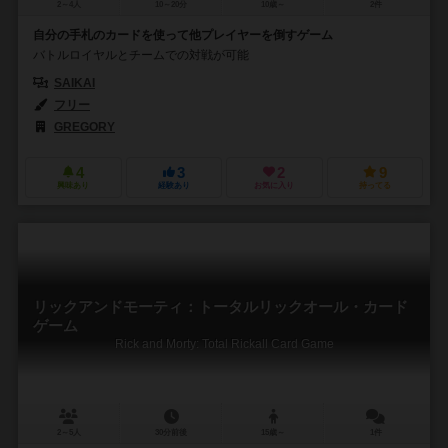
2～4人
10～20分
10歳～
2件
自分の手札のカードを使って他プレイヤーを倒すゲーム
バトルロイヤルとチームでの対戦が可能
SAIKAI
フリー
GREGORY
4
3
2
9
興味あり
経験あり
お気に入り
持ってる
リックアンドモーティ：トータルリックオール・カード
ゲーム
Rick and Morty: Total Rickall Card Game
2～5人
30分前後
15歳～
1件