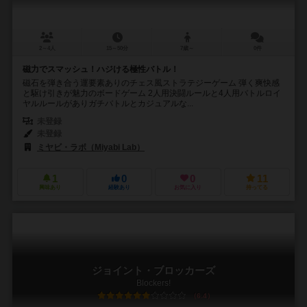
2～4人
15～50分
7歳～
0件
磁力でスマッシュ！ハジける極性バトル！
磁石を弾き合う運要素ありのチェス風ストラテジーゲーム 弾く爽快感
と駆け引きが魅力のボードゲーム 2人用決闘ルールと4人用バトルロイ
ヤルルールがありガチバトルとカジュアルな...
未登録
未登録
ミヤビ・ラボ（Miyabi Lab）
1
0
0
11
興味あり
経験あり
お気に入り
持ってる
ジョイント・ブロッカーズ
Blockers!
6.4