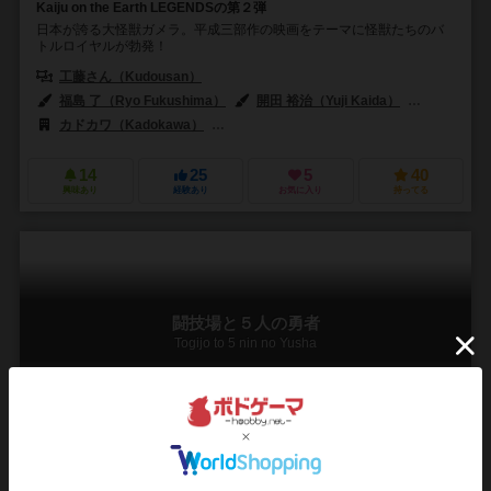
Kaiju on the Earth LEGENDSの第２弾
日本が誇る大怪獣ガメラ。平成三部作の映画をテーマに怪獣たちのバ
トルロイヤルが勃発！
工藤さん（Kudousan）
福島 了（Ryo Fukushima）
開田 裕治（Yuji Kaida）
中村 豪志（
カドカワ（Kadokawa）
ドロッセルマイヤー（Drosselmeyer & Co.
14
25
5
40
興味あり
経験あり
お気に入り
持ってる
闘技場と５人の勇者
Togijo to 5 nin no Yusha
3～5人
5～10分
10歳～
2件