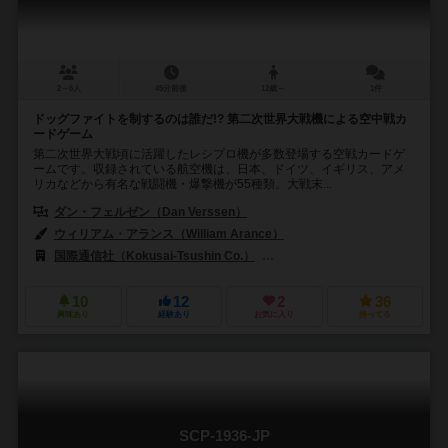
2～6人
45分前後
12歳～
1件
ドッグファイトを制するのは誰だ!? 第二次世界大戦機による空中戦カ
ードゲーム
第二次世界大戦頃に活躍したレシプロ機が多数登場する空戦カードゲ
ームです。収録されている航空機は、日本、ドイツ、イギリス、アメ
リカなどから有名な戦闘機・爆撃機が55種類。大戦末...
ダン・フェルゼン（Dan Verssen）
ウィリアム・アランス（William Arance）
国際通信社（Kokusai-Tsushin Co.）
ダン フェルゼン ゲームズ（Dan 
10
12
2
36
興味あり
経験あり
お気に入り
持ってる
SCP-1936-JP