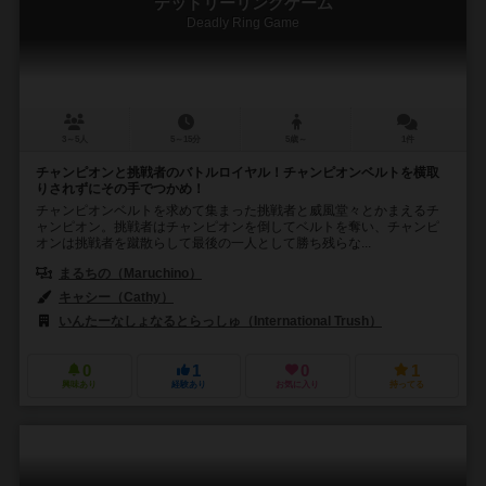
デッドリーリングゲーム
Deadly Ring Game
3～5人
5～15分
5歳～
1件
チャンピオンと挑戦者のバトルロイヤル！チャンピオンベルトを横取
りされずにその手でつかめ！
チャンピオンベルトを求めて集まった挑戦者と威風堂々とかまえるチ
ャンピオン。挑戦者はチャンピオンを倒してベルトを奪い、チャンピ
オンは挑戦者を蹴散らして最後の一人として勝ち残らな...
まるちの（Maruchino）
キャシー（Cathy）
いんたーなしょなるとらっしゅ（International Trush）
0
1
0
1
興味あり
経験あり
お気に入り
持ってる