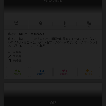
SCP-1936-JP
－
－
ー
0件
逃げて、騙して、生き残る！
逃げて、騙して、生き残る！ SCP財団の世界観をモデルにした『バト
ルロイヤル×鬼ごっこ』がコンセプトのゲームです。 ゲームマーケット
2019秋（N３３）にて初出展...
未登録
未登録
未登録
6
3
1
5
興味あり
経験あり
お気に入り
持ってる
通路