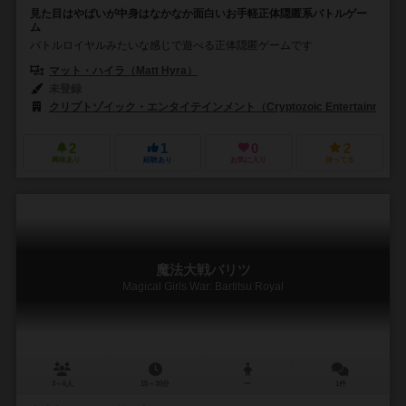
見た目はやばいが中身はなかなか面白いお手軽正体隠匿系バトルゲー
ム
バトルロイヤルみたいな感じで遊べる正体隠匿ゲームです
マット・ハイラ（Matt Hyra）
未登録
クリプトゾイック・エンタイテインメント（Cryptozoic Entertainment
2
1
0
2
興味あり
経験あり
お気に入り
持ってる
魔法大戦バリツ
Magical Girls War: Bartitsu Royal
3～6人
15～30分
ー
1件