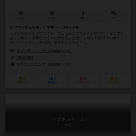
2～4人
5～20分
10歳～
0件
カワウソさんのポテチ争奪バトルロイヤル！
ポテチ大好きカワウソさん。今日はみんなでポテチ祭です。 なんでも
ありのポテチ争奪戦！様々な特殊能力を使いながら 対戦相手のポテチ
をたくさん食べ、自分のポテチを守れるか？ ...
オズプランニング（OZplanning）
CINERIOT
オズプランニング（OZplanning）
3
1
2
9
興味あり
経験あり
お気に入り
持ってる
マグネスペース
Magne Space