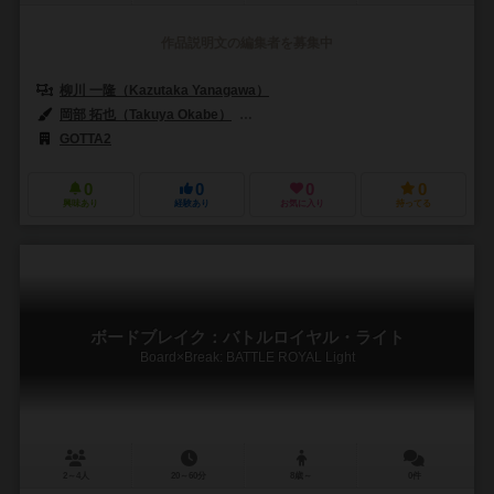
作品説明文の編集者を募集中
柳川 一隆（Kazutaka Yanagawa）
岡部 拓也（Takuya Okabe）
勝間田 佑五（Yugo Katsumata）
GOTTA2
0
0
0
0
興味あり
経験あり
お気に入り
持ってる
ボードブレイク：バトルロイヤル・ライト
Board×Break: BATTLE ROYAL Light
2～4人
20～60分
8歳～
0件