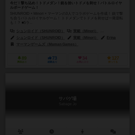
今だ！撃ち込め！トドメダン！銃を拾いトドメを刺せ！バトルロイヤ
ルボードゲーム！
SHUNROID × Minori × マーマンの3人でコラボゲームを作成！ 銃で撃
ち合うバトルロイヤルゲーム！ トドメダンでトドメを刺せば一発逆転
も！？ ■5ラ...
シュンロイド（SHUNROID）
実範（Minori）
マーマン（Mama
シュンロイド（SHUNROID）
実範（Minori）
Erina
マーマンゲームズ（Maman Games）
89
73
34
127
興味あり
経験あり
お気に入り
持ってる
サバゲ場
Sabage Jo