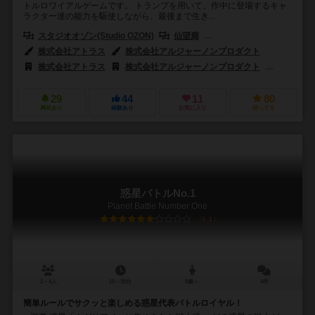
トルロワイアルゲームです。 トランプを用いて、作中に登場するキャ
ラクター達の能力を駆使しながら、最後まで生き...
スタジオオゾン(Studio OZON)
仙望廊
日本卓上開発株式会社（OT
株式会社アトラス
株式会社アルジャーノンプロダクト
株式会社アトラス
株式会社アルジャーノンプロダクト
日本卓上開
29
44
11
80
興味あり
経験あり
お気に入り
持ってる
惑星バトルNo.1
Planet Battle Number One
6.3
2～4人
15～30分
8歳～
4件
簡単ルールでサクッと楽しめる惑星代表バトルロイヤル！