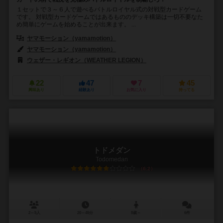
１セットで３～６人で遊べるバトルロイヤル式の対戦型カードゲーム
です。 対戦型カードゲームではあるもののデッキ構築は一切不要なた
め簡単にゲームを始めることが出来ます。 ...
ヤマモーション（yamamotion）
ヤマモーション（yamamotion）
ウェザー・レギオン（WEATHER LEGION）
22
47
7
45
興味あり
経験あり
お気に入り
持ってる
トドメダン
Todomedan
6.2
2～5人
20～45分
8歳～
6件