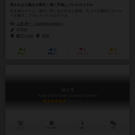
押されると動きが変化！禁じ手無しバトルロイヤル
生き残りゲーム。場外に押し出されると脱落。丸コマの裏切りホール
ドも魅力。プロレスバトルロイヤル
上原 淳一（Junichi Uehara）
未登録
紙ゲー.net
牛印
4
1
1
1
興味あり
経験あり
お気に入り
持ってる
ガメラ
Kaiju on the Earth Legends Gamera
6.1
2～4人
30～60分
10歳～
2件