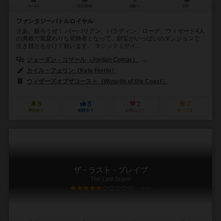
2～4人
10分前後
8歳～
1件
ファンタジーバトルロイヤル
さあ、殺ろうぜ！ バーバリアン、パラディン、ローグ、ウィザード4人
の勇敢で風変わりな冒険者となって、財宝がいっぱいのダンジョンで
生き残りをかけて戦います。 マジックミサイ...
ジョーダン・コマール（Jordan Comar）
ロスコー・ウェットローファー（
カイル・フェリン（Kyle Ferrin）
ウィザーズオブザコースト（Wizards of the Coast）
8
8
2
7
興味あり
経験あり
お気に入り
持ってる
ザ・ラスト・ブレイブ
The Last Brave
5.6