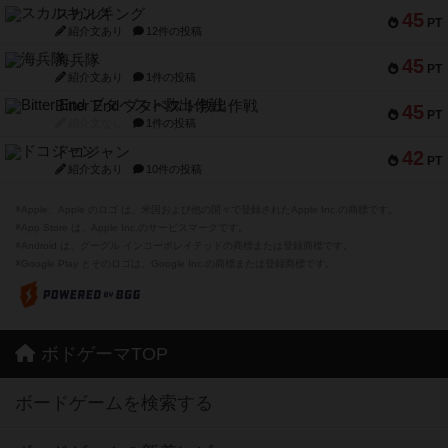
スカルキング
45
PT
紹介文あり
12件の投稿
海兵隊
45
PT
紹介文あり
1件の投稿
Bitter End ブタペスト救出作戦
45
PT
紹介文なし
1件の投稿
ドコジャン
42
PT
紹介文あり
10件の投稿
※Apple、Apple のロゴ は、米国および他の国々で登録されたApple Inc.の商標です。
※App Store は、Apple Inc.のサービスマークです。
※Android は、グーグル インコーポレイテッドの商標または登録商標です。
※Google Play とそのロゴは、Google Inc.の商標または登録商標です。
ボドゲーマTOP
ボードゲームを検索する