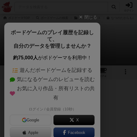
ログイン
閉じる
ボドゲーマTOP
ボードゲームの検索
ノミのサーカス
なつのたからものの
ボードゲームのプレイ履歴を記録し
て、
なつのたからもの
自分のデータを管理しませんか？
おとんさんのレビュー
約75,000人
がボドゲーマを利用中！
遊んだボードゲームを記録する
8
2
19
103
トップ
画像
動画
レビュー
カフェ
気になるゲームのレビューを読む
お気に入り作品・所有リストの共
210名
0名
2
約1年前
有
ログイン / 会員登録（10秒）
ご指摘があり、再プレイ予定
Google
X
Apple
Facebook
ルールを誤解しておりました。