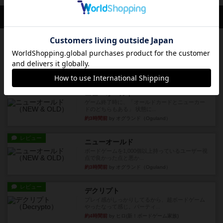
会員の新しい投稿
レビュー
街コロ通
街コロとの違いは初めから二つサイコロを振れる
など、少しの違いはあるけれ...
約2時間前
by くみ
戦略やコツ
ニューオールド
ゲーム終了時に、「オールドカードとニューカー
ドのどちらもある」 状態に...
約3時間前
by オグランド（Oguland）
レビュー
ニューオールド
ボードゲームを1,000個以上持っているユーザー視
点で良かった点と悪か...
約3時間前
by オグランド（Oguland）
レビュー
デクリプト
プレイ感がしっかりしてるから、超ボードゲーム
やったなって感じ。パーティ...
約4時間前
by ヒロ(新！ボードゲーム家族)