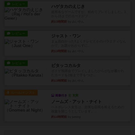
レビュー
ハゲタカのえじき
超有名なゲームですが、初めてプレイしました。1
から15までのカードがプ...
約13時間前
by みいやん
レビュー
ジャスト・ワン
まぁ面白かった‼️よくテレビとかのバラエティなん
かで、お題がわからずに...
約13時間前
by みいやん
レビュー
ピタッコカルタ
ボドゲ相席会でプレイしましたひらがなが書かれ
たカードを2枚まで手をつけ...
約13時間前
by みいやん
ルール/インスト
画像付き
充実
ノームズ・アット・ナイト
ベネボレンス女王は、忠実な臣民を称えるための
祝宴を開こうとしています。...
約14時間前
by jurong