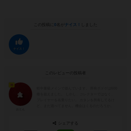
この投稿に
0
名が
ナイス！
しました
ナイス！
このレビューの投稿者
神
軽中量級メインで遊んでいます。 所有ボドゲは600
種を超えました。 しかし、コレクターではなく、
プレイヤーを名乗りたい。 カタンを所有してるけ
ど、まだ遊べてません。機会はくるのだろうか。
おとん
シェアする