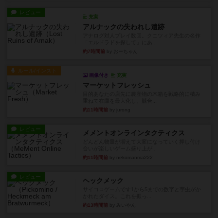
レビュー
充実
アルナックの失われし遺跡
アナログ対人プレイ数回。クニツィア先生の名作
「エルドラドを探して」にあ...
約7時間前
by おーちゃん
ルール/インスト
画像付き
充実
マーケットフレッシュ
目的あなたの店先に農産物の木箱を戦略的に積み
重ねて在庫を最大化し、競合...
約11時間前
by jurong
レビュー
メメントオンラインタクティクス
どんどん物量が増えて大変になっていく押し付け
合いが楽しいゲーム盛り上が...
約11時間前
by nekomanma222
レビュー
ヘックメック
サイコロゲームです1から5までの数字と芋虫がか
かれたダイス。これを振っ...
約13時間前
by みいやん