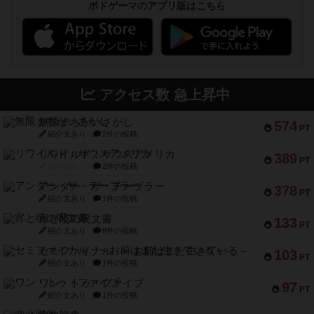
ボドゲーマのアプリ版はこちら
アクセス数 急上昇中
無限まちがいさがし
574
PT
紹介文あり
2件の投稿
リワイルド：サウスアメリカ
389
PT
紹介文なし
2件の投稿
アンダー・ザ・テーブラー
378
PT
紹介文あり
1件の投稿
宵と暁の呪文書
133
PT
紹介文あり
8件の投稿
セミファイナル ～お前はまだ生きている～
103
PT
紹介文あり
1件の投稿
ワン・トゥ・ファイブ
97
PT
紹介文あり
1件の投稿