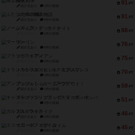
南北戦争
91
PT
紹介文あり
1件の投稿
ふたつの城の物語
91
PT
紹介文あり
6件の投稿
ノームズ・アット・ナイト
88
PT
紹介文なし
1件の投稿
マーリン
76
PT
紹介文あり
6件の投稿
フラットアイアン
75
PT
紹介文なし
2件の投稿
トランスオリエント・エクスプレス
70
PT
紹介文なし
1件の投稿
アンブッシュ！：ムーブアウト！
59
PT
紹介文あり
1件の投稿
キャプテン・フリップ：イスラ・ボンバ
51
PT
紹介文なし
2件の投稿
ガルフストライク
46
PT
紹介文あり
1件の投稿
エコーズ・オブ・タイム
45
PT
紹介文なし
8件の投稿