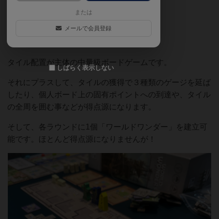
た。2024年８月
または
メールで会員登録
【どんなゲーム？】
タイル配置が主体の中量級ボードゲームです。
しばらく表示しない
それにプラスして、タイルの獲得で３種類のゲージを延ば
したり、個人ボード上の固有ポイントへの到達や、タイル
の全周を囲む事などが得点源になります。
そして、各ラウンドに1個「ワールドワンダー」を建立可
能です。ほとんど得点源になりませんが！