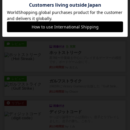
レビュー
充実
チケットトゥライド / チケットトゥライドアメリカ
デジタルソロプレイ。元祖チケライ？マップがた
くさん出てるからどれをプレ...
約5時間前
by おーちゃん
レビュー
画像付き
充実
ホットストリーク
星7軽〜中量級を中心にプレイするゲーマーの感想
です。ボードゲーム会にて...
約12時間前
by おとん
レビュー
ガルフストライク
1983年にVictory Gamesが出版した『Gulf Strik...
約12時間前
by Chaco
リプレイ
画像付き
ディジットコード
やっぱり論理ゲームは面白い。息子とリプレイし
ました。息子の勝ち。これリ...
約13時間前
by くみ