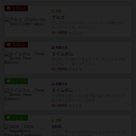
リプレイ
充実
アルゴ
アルゴがとても好きで、たぶんプレイ回数が最も
多いゲームです。なんといっ...
約13時間前
by おとん
リプレイ
画像付き
タイムボム
僕はホントに嘘が下手なようで、すぐバレますみ
んなホント、嘘が上手ですよ...
約13時間前
by あまる
レビュー
画像付き
タイムボム
まず簡単で軽い！大人数で遊べる！それなのに小
箱！何より楽しい！！正体隠...
約13時間前
by あまる
レビュー
充実
1809
ケビン・ザッカーがデザインした１ヘクス=２マイ