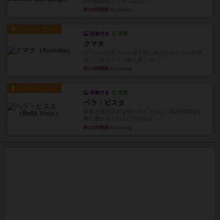
ルの戦役級シリーズは以下...
約13時間前
by Chaco
ルール/インスト
画像付き
充実
クマタ
ゲームの目的ゲーム終了時にあなたのクランの見
えているドミノで最も多くの...
約14時間前
by jurong
ルール/インスト
画像付き
充実
ベラ・ビスタ
概要と目的小さな町ベラビスタは、風光明媚な公
園と曲がりくねった川が広が...
約14時間前
by jurong