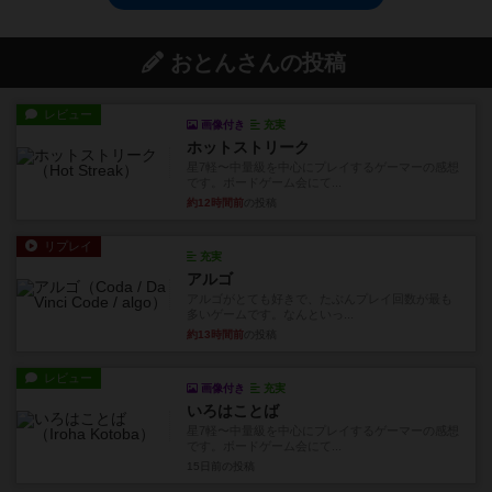
おとんさんの投稿
レビュー
画像付き
充実
ホットストリーク
星7軽〜中量級を中心にプレイするゲーマーの感想
です。ボードゲーム会にて...
約12時間前
の投稿
リプレイ
充実
アルゴ
アルゴがとても好きで、たぶんプレイ回数が最も
多いゲームです。なんといっ...
約13時間前
の投稿
レビュー
画像付き
充実
いろはことば
星7軽〜中量級を中心にプレイするゲーマーの感想
です。ボードゲーム会にて...
15日前
の投稿