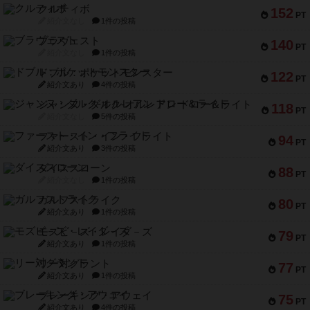
クルティボ
152
PT
紹介文なし
1件の投稿
ブラヴェスト
140
PT
紹介文なし
1件の投稿
ドブル：ポケットモンスター
122
PT
紹介文あり
4件の投稿
ジャンヌ・ダルク-オルレアン ドロー＆ライト
118
PT
紹介文なし
5件の投稿
ファースト・イン・フライト
94
PT
紹介文あり
3件の投稿
ダイススローン
88
PT
紹介文なし
1件の投稿
ガルフストライク
80
PT
紹介文あり
1件の投稿
モズビ－ズ・レイダ－ズ
79
PT
紹介文あり
1件の投稿
リー対グラント
77
PT
紹介文あり
1件の投稿
ブレーキング・アウェイ
75
PT
紹介文あり
4件の投稿