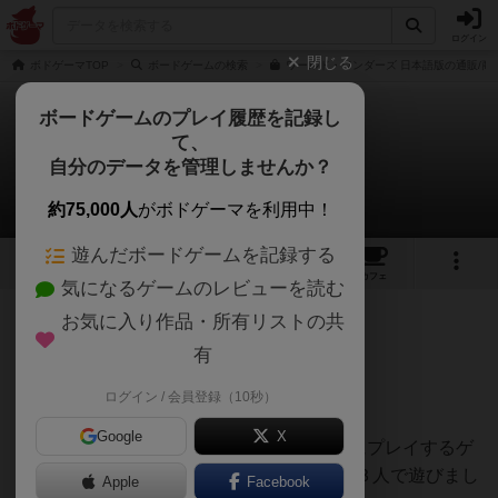
ログイン
閉じる
ボドゲーマTOP
ボードゲームの検索
ワールド・ワンダーズ 日本語版の通販/商
ボードゲームのプレイ履歴を記録し
て、
ワールド・ワンダーズ
自分のデータを管理しませんか？
おとんさんのレビュー
約75,000人
がボドゲーマを利用中！
遊んだボードゲームを記録する
6
9
27
トップ
画像
動画
レビュー
カフェ
気になるゲームのレビューを読む
お気に入り作品・所有リストの共
1067名
5名
0
約2年前
有
ログイン / 会員登録（10秒）
星８
Google
X
ボドゲ300種を所有し、軽〜中量級を中心にプレイするゲ
ーマーの感想です。ボードゲーム会にて、３人で遊びまし
Apple
Facebook