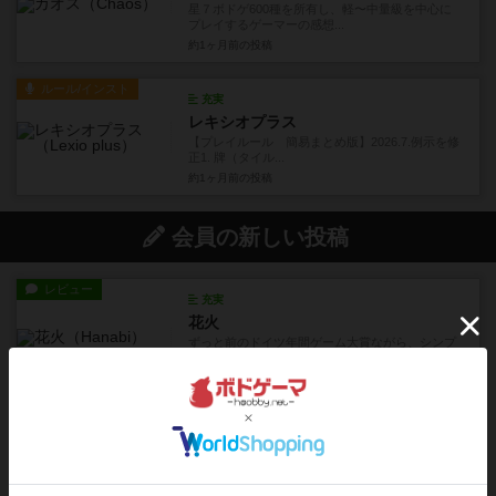
星７ボドゲ600種を所有し、軽〜中量級を中心に
プレイするゲーマーの感想...
約1ヶ月前
の投稿
ルール/インスト
充実
レキシオプラス
【プレイルール 簡易まとめ版】2026.7.例示を修
正1. 牌（タイル...
約1ヶ月前
の投稿
会員の新しい投稿
レビュー
充実
花火
ずっと前のドイツ年間ゲーム大賞ながら、シンプ
ルで簡単な小ゲームで今でも...
約1時間前
by tamio
レビュー
無限まちがいさがし
6つの場面カード（表、裏で違う絵）が何枚かあ
り、そのうち3つ選んで、同...
約4時間前
by ジェイとと