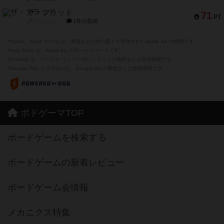
ザ・フラッド
71
PT
紹介文なし
1件の投稿
※Apple、Apple のロゴ は、米国および他の国々で登録されたApple Inc.の商標です。
※App Store は、Apple Inc.のサービスマークです。
※Android は、グーグル インコーポレイテッドの商標または登録商標です。
※Google Play とそのロゴは、Google Inc.の商標または登録商標です。
ボドゲーマTOP
ボードゲームを検索する
ボードゲームの新着レビュー
ボードゲーム会情報
メカニクス特集