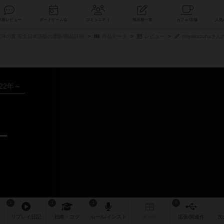
索
新着レビュー
ボードゲーム会
コミュニティ
掲示板一覧
洋の翼 完全日本語版の通販/商品詳細
作品データ
レビュー
chiyakazuhaさ
022年～
ー
1
1
1
6
リプレイ
日記
戦略
・コツ
ルール
/インスト
掲示板
拡張/関連
作
次