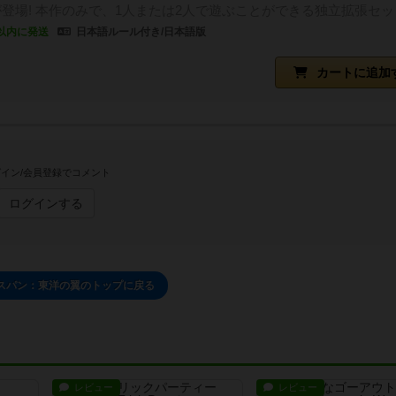
登場! 本作のみで、1人または2人で遊ぶことができる独立拡張セッ
以内に発送
日本語ルール付き/日本語版
カートに追加
イン/会員登録でコメント
ログインする
スパン：東洋の翼のトップに戻る
レビュー
レビュー