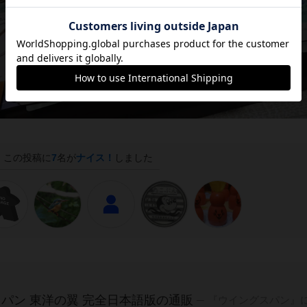
この投稿に
7
名が
ナイス！
しました
パン 東洋の翼 完全日本語版の通販
『ウイングスパン』