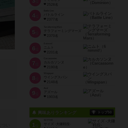
3
位
2528名
Battle Line
4
バトルライン
位
2377名
Terraforming Mars
5
テラフォーミングマーズ
位
2370名
6 nimmt!
6
ニムト
位
2201名
Carcassonne
7
カルカソンヌ
位
2190名
Wingspan
8
ウイングスパン
位
2148名
Azul
9
アズール
位
1903名
興味ありランキング
トップ50
SCYTHE
1
サイズ -大鎌戦役-
につい
位