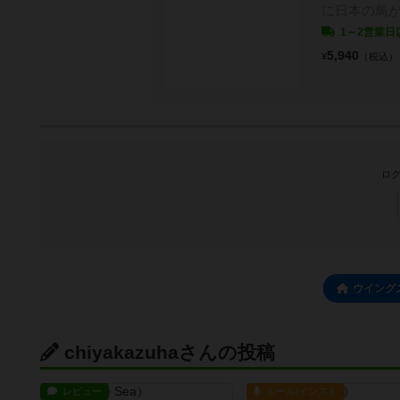
に日本の鳥が
1～2営業日
5,940
¥
（税込）
ログ
ウイング
chiyakazuhaさんの投稿
レビュー
ルール/インスト