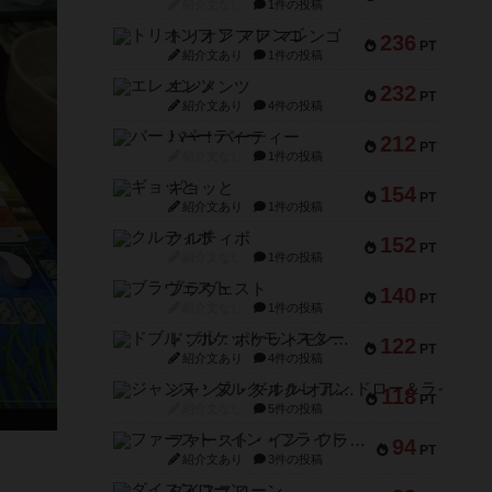
紹介文なし
1件の投稿
トリオンフ ア マレンゴ
236
PT
紹介文あり
1件の投稿
エレメンツ
232
PT
紹介文あり
4件の投稿
バー！パーティー
212
PT
紹介文なし
1件の投稿
ギョッと
154
PT
紹介文あり
1件の投稿
クルティボ
152
PT
紹介文なし
1件の投稿
ブラヴェスト
140
PT
紹介文なし
1件の投稿
ドブル：ポケットモンスター
122
PT
紹介文あり
4件の投稿
ジャンヌ・ダルク-オルレアン ドロー＆ライト
118
PT
紹介文なし
5件の投稿
ファースト・イン・フライト
94
PT
紹介文あり
3件の投稿
ダイススローン