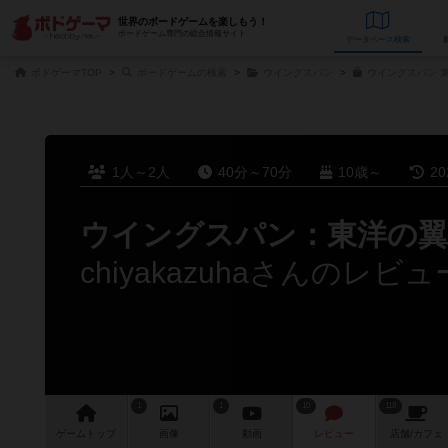
世界のボードゲームを楽しもう！
ボードゲーム専門の総合情報サイト
データベース
検
ボドゲーマTOP
ボードゲームの検索
ウイングスパン
ウイングスパン 東
1人～2人
40分～70分
10歳～
2
ウイングスパン：東洋の翼
chiyakazuhaさんのレビュ
1
1
10
118
ゲーム
トップ
画像
動画
レビュー
店舗/
カフェ