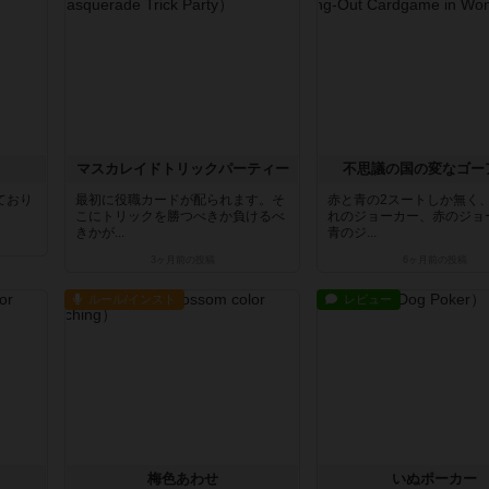
マスカレイドトリックパーティー
不思議の国の変なゴー
ており
最初に役職カードが配られます。そ
赤と青の2スートしか無く
こにトリックを勝つべきか負けるべ
れのジョーカー、赤のジョ
きかが...
青のジ...
3ヶ月前
の投稿
6ヶ月前
の投稿
ルール/インスト
レビュー
梅色あわせ
いぬポーカー