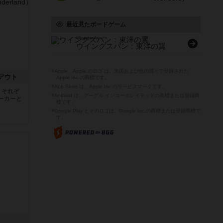
最近見たボードゲーム
Wingspan Asia
ウイングスパン：東洋の翼
※Apple、Apple のロゴ は、米国および他の国々で登録された
アウト
Apple Inc.の商標です。
※App Store は、Apple Inc.のサービスマークです。
、それぞ
※Android は、グーグル インコーポレイテッドの商標または登録商
ーカーと
標です。
※Google Play とそのロゴは、Google Inc.の商標または登録商標で
す。