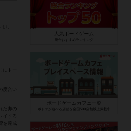
みまし
人気ボードゲーム
総合おすすめランキング
こにトー
の度合い
ボードゲームカフェ一覧
れた卵の
ボドゲが遊べる店舗を全国500店舗以上掲載中
レイする
標を達成