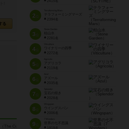
2415名
ト!
Terraforming Mars
2
テラフォーミングマーズ
位
2394名
する
Stone Garden
3
枯山水
位
2281名
Viticulture
4
ワイナリーの四季
位
2272名
Agricola
5
アグリコラ
位
2119名
Azul
6
アズール
位
2035名
Splendor
7
宝石の煌き
位
2028名
Wingspan
8
ウイングスパン
位
2006名
7 Wonders
9
世界の七不思議
位
1919名