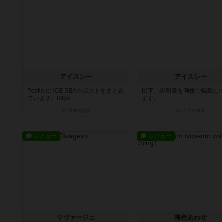
アイスシー
アイスシー
Posfie に ICE SEAのポストをまとめ
以下、説明書を画像で掲載し
ています。https:...
ます。
3ヶ月前
の投稿
3ヶ月前
の投稿
レビュー
レビュー
リヴァージュ
梅色あわせ