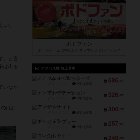
しい。
ボドファン
ボードゲームに特化したクラウドファンディング
す。と言
張は出る
アクセス数 急上昇中
スチームローラーズ
686
PT
紹介文なし
2件の投稿
ていなか
テンプテーション
326
PT
紹介文なし
2件の投稿
アマナイト
うのはお
300
PT
紹介文なし
1件の投稿
ギャンブラー
257
PT
紹介文なし
2件の投稿
コレクト！
240
PT