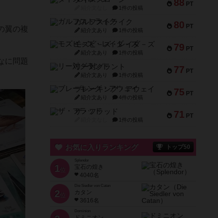
88
PT
紹介文なし
1件の投稿
ガルフストライク
80
PT
の翼の複
紹介文あり
1件の投稿
モズビ－ズ・レイダ－ズ
79
PT
紹介文あり
1件の投稿
なに問題
リー対グラント
77
PT
紹介文あり
1件の投稿
ブレーキング・アウェイ
75
PT
紹介文あり
4件の投稿
ザ・フラッド
71
PT
紹介文なし
1件の投稿
お気に入りランキング
トップ50
Splendor
1
宝石の煌き
位
4040名
Die Siedler von Catan
2
カタン
位
3616名
Dominion
ドミニオン