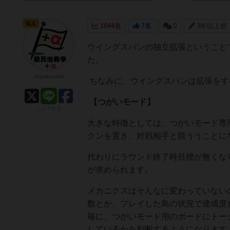
仙人
1044名
7名
0
3年以上前
ウイングスパンの独立拡張ということ
た。
chiyakazuha
ちなみに、ウイングスパンは拡張をす
【つがいモード】
シェアする
大きな特徴としては、つがいモード専
クンを置き、対戦相手と競ううことに
代わりにラウンド終了時目標が無くな
が求められます。
メカニクスはそんなに変わっていない
数とか、プレイした鳥の状況で達成度
毎に、つがいモード用のボードにトー
しているかを判断するようになります