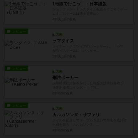
1号線で行こう！：日本語版
シュテファン・ドラのタイル配置＆すごろくゲー
ム！このゲームは路面電車の...
4年以上前
の投稿
レビュー
充実
ラマダイス
ライナー・クニツィアのカードゲーム、「ラマ」
がダイスゲームに！パッケー...
5年以上前
の投稿
レビュー
充実
刑法ポーカー
大学時代に法律をかじった程度の法学既修者が、
法学未修者にインストして遊...
6年弱前
の投稿
レビュー
充実
カルカソンヌ：サファリ
タイルを配置してミープルを置いて領地を広げて
得点を競う「カルカソンヌ」...
7年弱前
の投稿