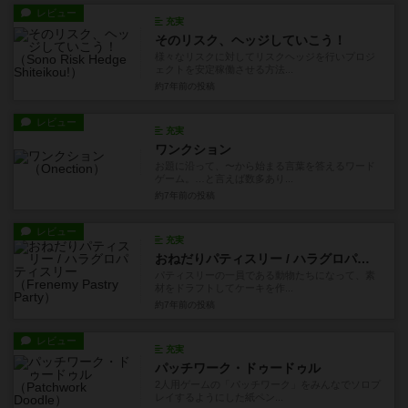
レビュー
充実
そのリスク、ヘッジしていこう！
様々なリスクに対してリスクヘッジを行いプロジ
ェクトを安定稼働させる方法...
約7年前
の投稿
レビュー
充実
ワンクション
お題に沿って、〜から始まる言葉を答えるワード
ゲーム。…と言えば数多あり...
約7年前
の投稿
レビュー
充実
おねだりパティスリー / ハラグロパティスリー
パティスリーの一員である動物たちになって、素
材をドラフトしてケーキを作...
約7年前
の投稿
レビュー
充実
パッチワーク・ドゥードゥル
2人用ゲームの「パッチワーク」をみんなでソロプ
レイするようにした紙ペン...