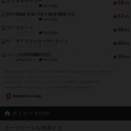
ギャンブラー
58
PT
紹介文なし
2件の投稿
Bitter End ブタペスト救出作戦
52
PT
紹介文なし
1件の投稿
ラピード
46
PT
紹介文なし
1件の投稿
ザ・フラッフィー・ライト
44
PT
紹介文なし
0件の投稿
ふたつの城の物語
39
PT
紹介文あり
6件の投稿
※Apple、Apple のロゴ は、米国および他の国々で登録されたApple Inc.の商標です。
※App Store は、Apple Inc.のサービスマークです。
※Android は、グーグル インコーポレイテッドの商標または登録商標です。
※Google Play とそのロゴは、Google Inc.の商標または登録商標です。
ボドゲーマTOP
ボードゲームを検索する