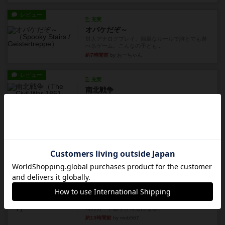
レビュー
充実
オバケだぞ～
対人アナログプレイ。簡単なルールで誰とでも遊
べるゲーム。こんなの子ども...
約7時間前
by おーちゃん
レビュー
充実
南北戦争
1983年にVictory Gamesが出版した『The Civil ...
約11時間前
by Chaco
レビュー
画像付き
ファイアー・ブルズ / 火牛陣
火牛を引き連れて敵を殲滅させる。縦か斜めで前2
列まで攻撃できるが、自分...
約13時間前
by うらまこ
レビュー
フリップ７
カードをめくるかパスをするかを決めてパスした
時のカード数字が得点になる...
約13時間前
by mob567