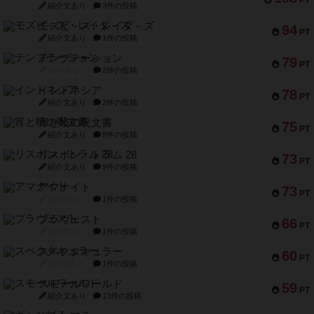
PT
紹介文あり
3件の投稿
モズビ－ズ・レイダ－ズ
94
PT
紹介文あり
1件の投稿
テンプテーション
79
PT
紹介文なし
2件の投稿
インドネシア
78
PT
紹介文あり
2件の投稿
宵と暁の呪文書
75
PT
紹介文あり
8件の投稿
リスボン・トラム 28
73
PT
紹介文あり
9件の投稿
アマナイト
73
PT
紹介文なし
1件の投稿
ブラヴェスト
66
PT
紹介文なし
1件の投稿
スペクタキュラー
60
PT
紹介文なし
1件の投稿
スモールワールド
59
PT
紹介文あり
13件の投稿