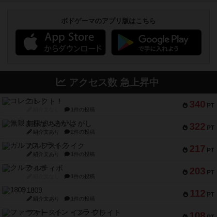
ボドゲーマのアプリ版はこちら
アクセス数 急上昇中
コレクト！
340
PT
紹介文なし
1件の投稿
無限まちがいさがし
322
PT
紹介文あり
2件の投稿
ガルフストライク
217
PT
紹介文あり
1件の投稿
クルティボ
203
PT
紹介文なし
1件の投稿
1809
112
PT
紹介文あり
1件の投稿
ファースト・イン・フライト
108