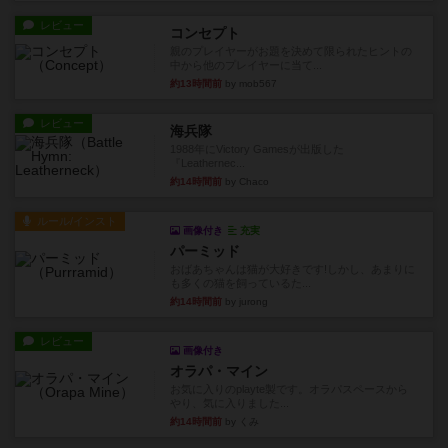
レビュー
コンセプト
親のプレイヤーがお題を決めて限られたヒントの
中から他のプレイヤーに当て...
約13時間前
by mob567
レビュー
海兵隊
1988年にVictory Gamesが出版した
『Leathernec...
約14時間前
by Chaco
ルール/インスト
画像付き
充実
パーミッド
おばあちゃんは猫が大好きです!しかし、あまりに
も多くの猫を飼っているた...
約14時間前
by jurong
レビュー
画像付き
オラパ・マイン
お気に入りのplayte製です。オラパスペースから
やり、気に入りました...
約14時間前
by くみ