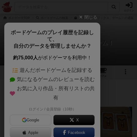
ログイン
閉じる
ボドゲーマTOP
ボードゲームの検索
トランプ、トリックス、ゲーム！の通販/
ボードゲームのプレイ履歴を記録し
て、
トランプ、トリックス、ゲーム！
自分のデータを管理しませんか？
兄者さんのレビュー
約75,000人
がボドゲーマを利用中！
遊んだボードゲームを記録する
4
5
43
トップ
画像
動画
レビュー
カフェ
気になるゲームのレビューを読む
お気に入り作品・所有リストの共
406名
1名
0
7年以上前
有
ログイン / 会員登録（10秒）
Google
X
Apple
Facebook