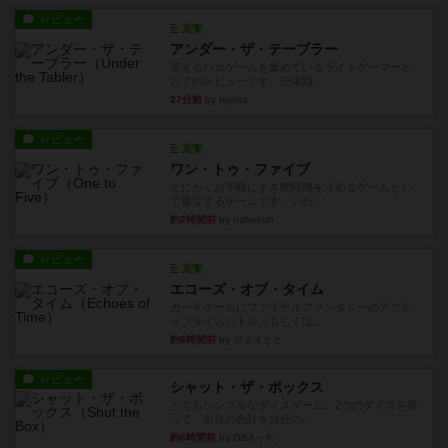
レビュー
充実
アンダー・ザ・テーブラー
笑えるバカゲームを集めているライトゲーマーと
してのレビューです。正体隠...
27分前
by toyota
レビュー
充実
ワン・トゥ・ファイブ
とにかくお手軽にすき間時間をうめるゲームとし
て重宝するゲームです。いわ...
約2時間前
by nabekoh
レビュー
充実
エコーズ・オブ・タイム
カードゲームにファイナルファンタジーのアクテ
ィブタイムバトル（もしくは...
約6時間前
by ジェイとと
レビュー
シャット・ザ・ボックス
とてもシンプルなダイスゲーム。2つのダイスを振
って、出目の合計を自分の...
約6時間前
by OSAっち