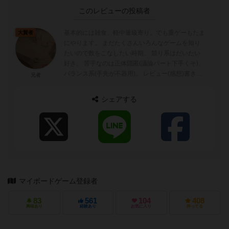
このレビューの投稿者
基本的には雑食、軽中量級寄り。でも重ゲーもたま
大賢者
にやります。 まだたくさんいろんなゲームを知り
たいので数をこなしたい時期。 競り系はだいたい
好き。 苦手なのは正体隠匿(議論パート下手くそ)、
バランス系(手先が不器用)。 レビュー(感想)書き始
兄者
めました。 基本的に...
シェアする
マイボードゲーム登録者
83
561
104
408
興味あり
経験あり
お気に入り
持ってる