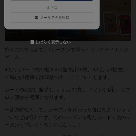
または
メールで会員登録
しばらく表示しない
狩りになぞらえて、4シーズンで競うトリックテイキング
ゲーム。
4人なら1〜12の12枚を4種類で計48枚、3人なら3枚抜い
て9枚を4種類で計36枚のカードでプレイします。
カードの種類は熊(赤)、オオカミ(青)、イノシシ(緑)、ムフ
ロン(黄)の4種類になります。
一番の特色として、シーズンが終わった後に札のリシャッ
フルなどは行われず、前のシーズンで得たカードで次のシ
ーズンをプレイすることになります。