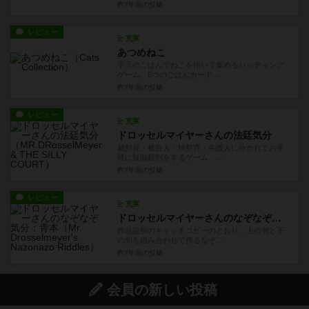
約7年前
の投稿
レビュー
充実
あつめねこ
手元のごはんでねこを招いて集めるバッティング
ゲーム。6つのごはんカード...
約7年前
の投稿
レビュー
充実
ドロッセルマイヤーさんの法廷気分
裁判長・被告人・検察官・弁護人に分かれてお手
軽に疑似裁判をするゲーム。...
約7年前
の投稿
レビュー
充実
ドロッセルマイヤーさんのなぞなぞ気分：青本
作品説明のキャッチコピーのとおり、上の句と下
の句を組み合わせて作るなぞ...
約7年前
の投稿
会員の新しい投稿