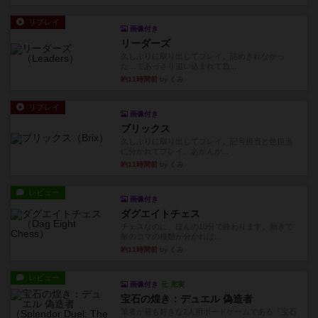
リプレイ
画像付き
リーダーズ
久しぶりに取り出してプレイ。詰めきれなかっ
た…であっさり追い込まれて負...
約11時間前
by くみ
リプレイ
画像付き
ブリックス
久しぶりに取り出してプレイ。記号担当と色担当
に分かれてプレイ。あかんか...
約11時間前
by くみ
レビュー
画像付き
ダグエイトチェス
チェスなのに、ほんの10分で終わります。動きで
敵のコマの種類が分かれば...
約11時間前
by くみ
レビュー
画像付き
充実
宝石の煌き：デュエル 偽造者
筆者が最も好きな2人用ボードゲームである『宝石