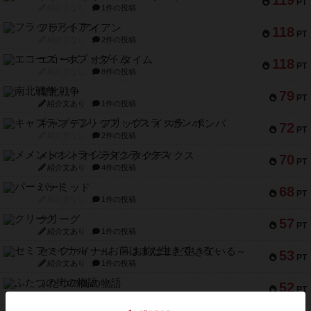
119
PT
紹介文なし
1件の投稿
フラットアイアン
118
PT
紹介文なし
2件の投稿
エコーズ・オブ・タイム
118
PT
紹介文なし
8件の投稿
南北戦争
79
PT
紹介文あり
1件の投稿
キャプテン・フリップ：イスラ・ボンバ
72
PT
紹介文なし
2件の投稿
メメントオンラインタクティクス
70
PT
紹介文あり
4件の投稿
パーミッド
68
PT
紹介文なし
1件の投稿
クリーグ
57
PT
紹介文あり
1件の投稿
セミファイナル ～お前はまだ生きている～
53
PT
紹介文あり
1件の投稿
ふたつの街の物語
52
PT
紹介文あり
18件の投稿