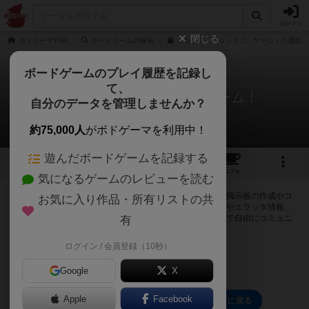
ログイン
閉じる
ボドゲーマTOP
ボードゲームの検索
トランプ、トリックス、ゲーム！の通販/
ボードゲームのプレイ履歴を記録し
て、
トランプ、トリックス、ゲーム！
自分のデータを管理しませんか？
0件の掲示板
約75,000人
がボドゲーマを利用中！
遊んだボードゲームを記録する
4
5
43
トップ
画像
動画
レビュー
カフェ
気になるゲームのレビューを読む
ログインするとトランプ、トリックス、ゲーム！に関する掲示板の作成やコ
お気に入り作品・所有リストの共
メントの書き込みが出来るようになります。ルールの疑問やエラッタ情報、
マニュアルでは判断し辛い曖昧な表記等について会員同士で自由にコミュニ
有
ケーションをとることが出来ます。
ログイン / 会員登録（10秒）
ログイン/無料会員登録
Google
X
Apple
Facebook
トランプ、トリックス、ゲーム！のトップに戻る