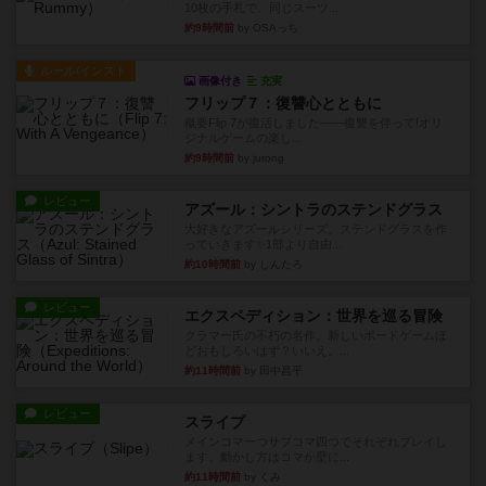
10枚の手札で、同じスーツ...
約9時間前
by OSAっち
ルール/インスト
画像付き
充実
フリップ７：復讐心とともに
概要Flip 7が復活しました――復讐を伴って!オリ
ジナルゲームの楽し...
約9時間前
by jurong
レビュー
アズール：シントラのステンドグラス
大好きなアズールシリーズ。ステンドグラスを作
っていきます✨1部より自由...
約10時間前
by しんたろ
レビュー
エクスペディション：世界を巡る冒険
クラマー氏の不朽の名作。新しいボードゲームほ
どおもしろいはず？いいえ。...
約11時間前
by 田中昌平
レビュー
スライプ
メインコマ一つサブコマ四つでそれぞれプレイし
ます。動かし方はコマか壁に...
約11時間前
by くみ