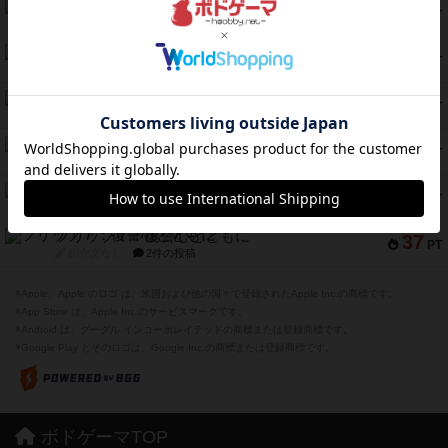
クランク! ：冒険者たち（拡張）
50
PT
紹介文あり
4件の投稿
とうほうの！
42
PT
紹介文なし
1件の投稿
スターマイン・ラミー ポケット
42
PT
紹介文あり
2件の投稿
海兵隊
39
PT
紹介文あり
1件の投稿
スーパーストア3000
39
PT
紹介文なし
1件の投稿
フリップ７：復讐心とともに
37
PT
紹介文なし
2件の投稿
※Apple、Apple のロゴ は、米国および他の国々で登録されたApple Inc.の商標です。
※App Store は、Apple Inc.のサービスマークです。
※Android は、グーグル インコーポレイテッドの商標または登録商標です。
※Google Play とそのロゴは、Google Inc.の商標または登録商標です。
ボドゲーマTOP