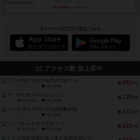
の煌めき デュエル』に、...
約13時間前
by 手動人形
ボドゲーマのアプリ版はこちら
アクセス数 急上昇中
リワイルド：サウスアメリカ
552
PT
紹介文なし
2件の投稿
マーケットフレッシュ
170
PT
紹介文あり
1件の投稿
ファイアー・ブルズ / 火牛陣
141
PT
紹介文なし
1件の投稿
ワン・トゥ・ファイブ
122
PT
紹介文あり
1件の投稿
トランスオリエント・エクスプレス