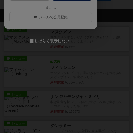
または
会員の新しい投稿
メールで会員登録
レビュー
マスクメン
マスクメンすごい好き（プロレスも好き）。強い
しばらく表示しない
やつを決めるというより、ジ...
約3時間前
by わー
レビュー
充実
フィッシェン
デジタルソロプレイ。毒のあるゲームを作るあの
人がデザイン。箱絵からもう...
約4時間前
by おーちゃん
レビュー
ナンジャモンジャ・ミドリ
私は吃音を持っているのですが、友達と集まって
このゲームをした際、3ゲー...
約8時間前
by 155973
レビュー
ジンラミー
トランプで遊べる2人対戦の麻雀風ゲームです。