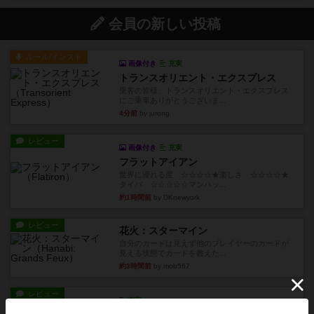
会員の新しい投稿
ルール/インスト
画像付き
充実
トランスオリエント・エクスプレス
乗客の皆様、トランスオリエント・エクスプレス
にご乗車ありがとうございま...
4分前
by jurong
レビュー
画像付き
充実
フラットアイアン
世界に浸れる度 ☆☆☆☆★楽しさ ☆☆☆☆★
タイパ ☆☆☆☆☆マンハッ...
約1時間前
by DKnewyork
レビュー
花火：スターマイン
自分のカードは見えず他のプレイヤーのカードが
見える状態でカードを教えた...
約3時間前
by mob567
レビュー
充実