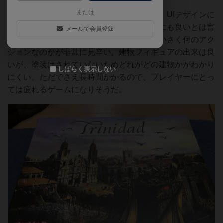
または
コンポーネント品質はとても良く感じるが、UIデザインに
関してはプレイアビリティが低く、お世辞にも良いとは言
メールで会員登録
い難い。まずアクションスペースの文字が小さく何のアク
ションなのかが非常に見辛い。建物フィギュアの出来は良
いが、塗装はされていないためどれがどの建物かがわかり
しばらく表示しない
にくい。ただでさえ長時間かかるので、プレイヤーにとっ
ては疲れるゲームになりそうだ。