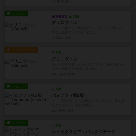
5日前
の投稿
レビュー
画像付き
充実
グリニヴィル
ぼくらの街づくり戦争街づくりゲームと聞くと、
すこし孤独で、けれどもどこ...
28日前
の投稿
ルール/インスト
充実
グリニヴィル
ルール自体は難しくないのですが、意外と細かい
ルールが多くやる度に抜けが...
約2ヶ月前
の投稿
レビュー
充実
バヌアツ（第2版）
そこに行けば、どんな夢も叶うと言うよ。誰も皆
行きたがるが、遥かな世界。...
11ヶ月前
の投稿
レビュー
充実
シェイクスピア：バックステージ