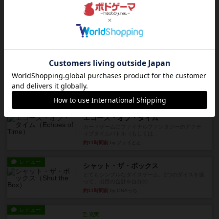
アンダー・ザ・テーブラー
笑えるバカゲームを集めているライトゲーマーと
してのレビューです。正体隠...
約5時間前
by toyota
レビュー
充実
ワン・トゥ・ファイブ
とにかくお手軽にすき間時間をうめるゲームとし
て重宝するゲームです。いわ...
約7時間前
by nabekoh
レビュー
充実
エコーズ・オブ・タイム
カードゲームにファイナルファンタジーのアクテ
ィブタイムバトル（もしくは...
約11時間前
by ジェイとと
レビュー
シャット・ザ・ボックス
とてもシンプルなダイスゲーム。2つのダイスを振
って、出目の合計を自分の...
約11時間前
by OSAっち
レビュー
充実