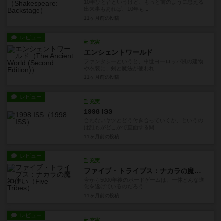
10年ひと昔というけど、もっと前のように思える
出来事もあれば、10年も...
11ヶ月前
の投稿
レビュー
充実
エンシェントワールド
ファンタジーというと、中世ヨーロッパ風の建物
や衣装に、剣と魔法が使われ...
11ヶ月前
の投稿
レビュー
充実
1998 ISS
合わないヤツとどう付き合っていくか、というの
は誰もがどこかで直面する問...
11ヶ月前
の投稿
レビュー
充実
ファイブ・トライブス：ナカラの魔神使い
今から5000年後のボードゲームは、一体どんな進
化を遂げているのだろう...
11ヶ月前
の投稿
レビュー
充実