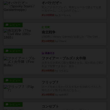
オバケだぞ～
対人アナログプレイ。簡単なルールで誰とでも遊
べるゲーム。こんなの子ども...
約12時間前
by おーちゃん
レビュー
充実
南北戦争
1983年にVictory Gamesが出版した『The Civil ...
約16時間前
by Chaco
レビュー
画像付き
ファイアー・ブルズ / 火牛陣
火牛を引き連れて敵を殲滅させる。縦か斜めで前2
列まで攻撃できるが、自分...
約18時間前
by うらまこ
レビュー
フリップ７
カードをめくるかパスをするかを決めてパスした
時のカード数字が得点になる...
約18時間前
by mob567
レビュー
コンセプト