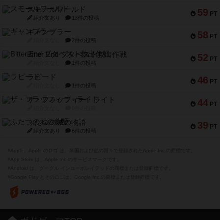
スモールワールド
59
PT
紹介文あり
13件の投稿
ギャンブラー
58
PT
紹介文なし
2件の投稿
Bitter End ブタペスト救出作戦
52
PT
紹介文なし
1件の投稿
ラピード
46
PT
紹介文なし
1件の投稿
ザ・フラッフィー・ライト
44
PT
紹介文なし
0件の投稿
ふたつの城の物語
39
PT
紹介文あり
6件の投稿
※Apple、Apple のロゴ は、米国および他の国々で登録されたApple Inc.の商標です。
※App Store は、Apple Inc.のサービスマークです。
※Android は、グーグル インコーポレイテッドの商標または登録商標です。
※Google Play とそのロゴは、Google Inc.の商標または登録商標です。