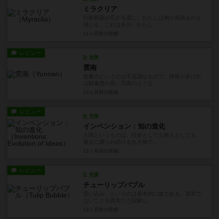
ミラクリア
行動範囲が広がる度に、わたしは胸が高鳴るのを
感じる。これは多分、わたし...
11ヶ月前
の投稿
レビュー
充実
雲南
想像力というのは不思議なもので、情報が多けれ
ば解像度の高い写真のような...
12ヶ月前
の投稿
レビュー
充実
インベンション：知の進化
人間というものは、社会としても個人としても、
過去に縛られ続ける生き物で...
12ヶ月前
の投稿
レビュー
充実
チューリップバブル
思い込み、というのは基本的に敵である。真実で
ないことを真実だと誤解し、...
12ヶ月前
の投稿