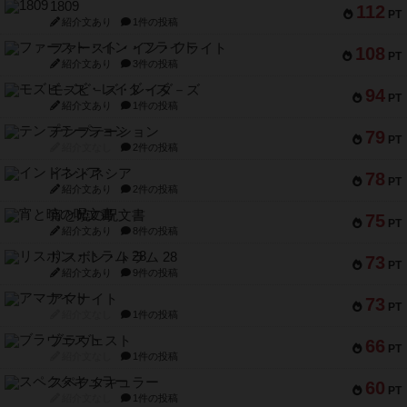
1809
112
PT
紹介文あり
1件の投稿
ファースト・イン・フライト
108
PT
紹介文あり
3件の投稿
モズビ－ズ・レイダ－ズ
94
PT
紹介文あり
1件の投稿
テンプテーション
79
PT
紹介文なし
2件の投稿
インドネシア
78
PT
紹介文あり
2件の投稿
宵と暁の呪文書
75
PT
紹介文あり
8件の投稿
リスボン・トラム 28
73
PT
紹介文あり
9件の投稿
アマナイト
73
PT
紹介文なし
1件の投稿
ブラヴェスト
66
PT
紹介文なし
1件の投稿
スペクタキュラー
60
PT
紹介文なし
1件の投稿