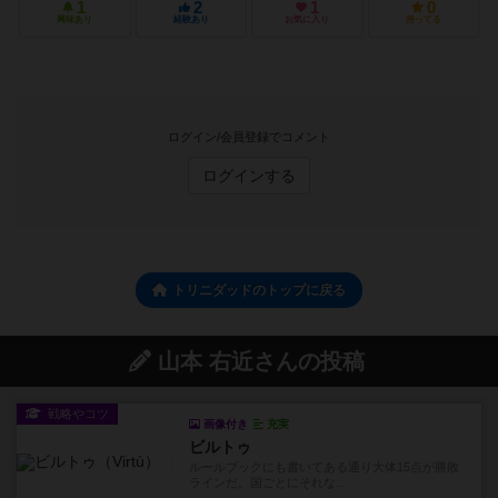
1
2
1
0
興味あり
経験あり
お気に入り
持ってる
ログイン/会員登録でコメント
ログインする
トリニダッドのトップに戻る
山本 右近さんの投稿
戦略やコツ
画像付き
充実
ビルトゥ
ルールブックにも書いてある通り大体15点が勝敗
ラインだ。国ごとにそれな...