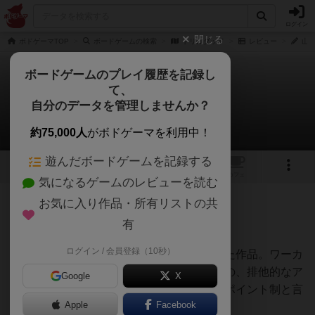
ログイン
閉じる
ボドゲーマTOP
ボードゲームの検索
トリニダッド
レビュー
山本
ボードゲームのプレイ履歴を記録し
て、
トリニダッド
自分のデータを管理しませんか？
山本 右近さんのレビュー
約75,000人
がボドゲーマを利用中！
遊んだボードゲームを記録する
1
1
トップ
画像
動画
レビュー
カフェ
気になるゲームのレビューを読む
お気に入り作品・所有リストの共
214名
3名
0
3年弱前
有
ログイン / 会員登録（10秒）
ブエノスアイレスの成り立ちをテーマにした作品。ワーカ
ープレイスメントの形を取ってはいるものの、排他的なア
Google
X
クションは殆ど無く実質的にはアクションポイント制と言
Apple
Facebook
って差し支えない。