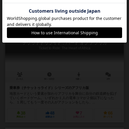
44
43
4
56
興味あり
経験あり
お気に入り
持ってる
チケットトゥライド：ハート オブ アフリカ
Ticket to Ride: The Heart of Africa
2～5人
90～120分
8歳～
2件
乗車券（チケットゥライド）シリーズのアフリカ版
地形カードという要素が加わりアフリカを舞台に自分の鉄道網を拡げ
ていくボードゲーム。 いずれか１人の電車コマが２個以下になった
ら、１周してもう一度その人がアクションをしたら、...
38
48
7
66
興味あり
経験あり
お気に入り
持ってる