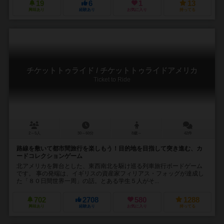
19
6
1
13
興味あり
経験あり
お気に入り
持ってる
チケットトゥライド / チケットトゥライドアメリカ
Ticket to Ride
2～5人
30～60分
8歳～
42件
路線を敷いて都市間旅行を楽しもう！目的地を目指して突き進む、カ
ードコレクションゲーム
北アメリカを舞台とした、東西南北を駆け巡る列車旅行ボードゲーム
です。 事の発端は、イギリスの資産家フィリアス・フォッグが達成し
た「８０日間世界一周」の話。とある学生５人がそ...
702
2708
580
1288
興味あり
経験あり
お気に入り
持ってる