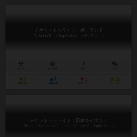
チケットトゥライド：ポーランド
Ticket to Ride Map Collection 6½: Poland
2～4人
30～60分
8歳～
0件
9
7
1
11
興味あり
経験あり
お気に入り
持ってる
チケットトゥライド：日本＆イタリア
Ticket to Ride Map Collection: Volume 7 – Japan & Italy