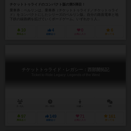
チケットトゥライドのコンパクト版の第5弾目！
乗車券：ベルリンは、乗車券（チケットトゥライド／チケットゥライ
ド）をコンパクトにしたシリーズのベルリン版。自分の路面電車と地
下鉄の線路網を拡げていくボードゲーム。いずれか１人...
10
4
0
6
興味あり
経験あり
お気に入り
持ってる
チケットトゥライド・レガシー：西部開拓記
Ticket to Ride Legacy: Legends of the West
2～5人
20～90分
10歳～
2件
97
149
71
161
興味あり
経験あり
お気に入り
持ってる