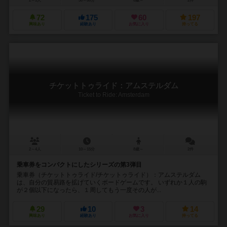
2～5人
30～60分
8歳～
2件
72
175
60
197
興味あり
経験あり
お気に入り
持ってる
チケットトゥライド：アムステルダム
Ticket to Ride: Amsterdam
2～4人
10～15分
8歳～
2件
乗車券をコンパクトにしたシリーズの第3弾目
乗車券（チケットトゥライド/チケットゥライド）：アムステルダム
は、自分の貿易路を拡げていくボードゲームです。 いずれか１人の駒
が２個以下になったら、１周してもう一度その人が...
29
10
3
14
興味あり
経験あり
お気に入り
持ってる