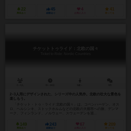
22
45
4
41
興味あり
経験あり
お気に入り
持ってる
チケットトゥライド：北欧の国々
Ticket to Ride: Nordic Countries
2～3人
30～60分
8歳～
9件
2~3人用にデザインされた、シリーズ中の人気作。北欧の壮大な景色を
楽しもう。
「チケット・トゥ・ライド:北欧の国々」は、コペンハーゲン、オス
ロ、ヘルシンキ、ストックホルムなどの北欧の大都市への旅、デンマ
ーク、フィンランド、ノルウェー、スウェーデンを巡...
149
243
67
209
興味あり
経験あり
お気に入り
持ってる