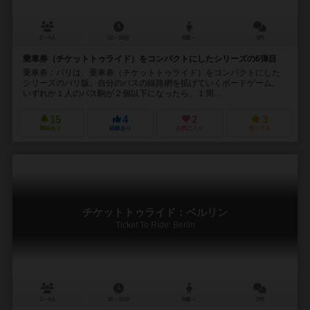
2～4人
10～15分
8歳～
3件
乗車券（チケットトゥライド）をコンパクトにしたシリーズの6弾目
乗車券：パリは、乗車券（チケットトゥライド）をコンパクトにした
シリーズのパリ版。自分のバスの線路網を拡げていくボードゲーム。
いずれか１人のバス駒が２個以下になったら、１周...
15
4
2
3
興味あり
経験あり
お気に入り
持ってる
チケットトゥライド：ベルリン
Ticket To Ride: Berlin
2～4人
10～15分
8歳～
2件