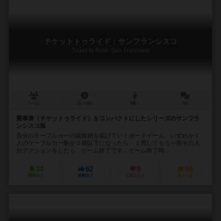
チケットトゥライド：サンフランシスコ
Ticket to Ride: San Francisco
2～4人
10～15分
8歳～
2件
乗車券（チケットゥライド）をコンパクトにしたシリーズのサンフラ
ンシスコ版
自分のケーブルカーの線路網を拡げていくボードゲーム。いずれか１
人のケーブルカー駒が２個以下になったら、１周してもう一度その人
がアクションをしたら、ゲーム終了です。ゲーム終了時...
34
62
9
68
興味あり
経験あり
お気に入り
持ってる