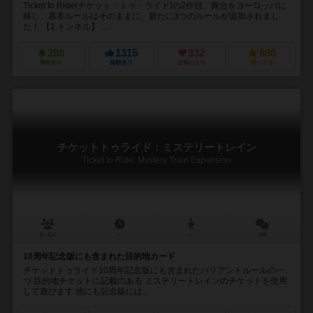
Ticket to Ride(チケット・トゥ・ライド)の2作目。舞台をヨーロッパに
移し、基本ルールはそのままに、新たに3つのルールが追加されまし
た！ 【1.トンネル】 ...
288
1315
332
886
興味あり
経験あり
お気に入り
持ってる
チケットトゥライド：ミステリートレイン
Ticket to Ride: Mystery Train Expansion
2～5人
－
－
0件
10周年記念版にも含まれた目的地カード
チケットトゥライド10周年記念版にも含まれたバリアントルールの一
つ 目的地チケットに記載のある ミステリートレインのチケットを使用
して遊びます 他にも記念版には...