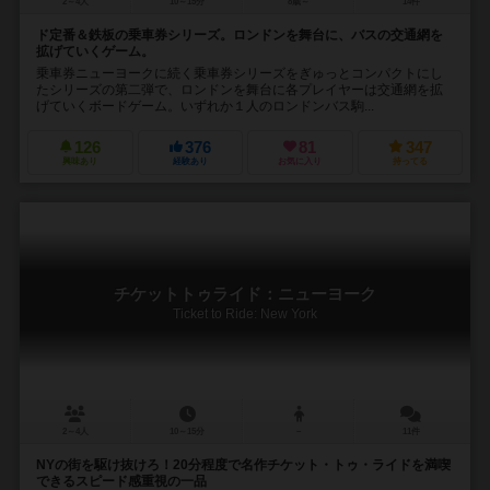
2～4人
10～15分
8歳～
14件
ド定番＆鉄板の乗車券シリーズ。ロンドンを舞台に、バスの交通網を
拡げていくゲーム。
乗車券ニューヨークに続く乗車券シリーズをぎゅっとコンパクトにし
たシリーズの第二弾で、ロンドンを舞台に各プレイヤーは交通網を拡
げていくボードゲーム。いずれか１人のロンドンバス駒...
126
376
81
347
興味あり
経験あり
お気に入り
持ってる
チケットトゥライド：ニューヨーク
Ticket to Ride: New York
2～4人
10～15分
－
11件
NYの街を駆け抜けろ！20分程度で名作チケット・トゥ・ライドを満喫
できるスピード感重視の一品