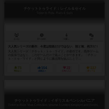
チケットトゥライド：レイル＆セイル
Ticket to Ride: Rails & Sails
2～5人
60～120分
10歳～
4件
大人気シリーズの新作、今度は陸路だけではない、陸と海、両方だ！
大人気シリーズ「チケット・トゥ・ライド」の新作です。既存ゲーム
の拡張ではなく、このゲームだけで遊ぶことができます。 「チケッ
ト・トゥ・ライド」と同じように拠点間を結ぶことで...
73
154
22
137
興味あり
経験あり
お気に入り
持ってる
チケットトゥライド：イギリス＆ペンシルバニア
Ticket to Ride: Map Collection Volume 5 United Kingdom and Pennsylvania