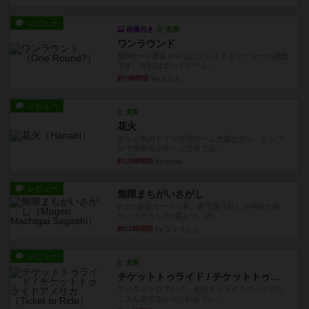
レビュー
画像付き
充実
ワンラウンド
星5軽〜中量級を中心にプレイするゲーマーの感想
です。今回はボードゲーム...
約7時間前
by おとん
レビュー
充実
花火
ずっと前のドイツ年間ゲーム大賞ながら、シンプ
ルで簡単な小ゲームで今でも...
約10時間前
by tamio
レビュー
無限まちがいさがし
6つの場面カード（表、裏で違う絵）が何枚かあ
り、そのうち3つ選んで、同...
約12時間前
by ジェイとと
レビュー
充実
チケットトゥライド / チケットトゥライドアメリカ
デジタルソロプレイ。元祖チケライ？マップがた
くさん出てるからどれをプレ...