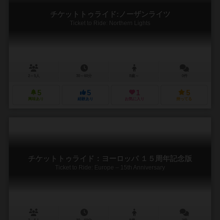
チケットトゥライド:ノーザンライツ
Ticket to Ride: Northern Lights
2～5人
30～60分
8歳～
0件
5
5
1
5
興味あり
経験あり
お気に入り
持ってる
チケットトゥライド：ヨーロッパ １５周年記念版
Ticket to Ride: Europe – 15th Anniversary