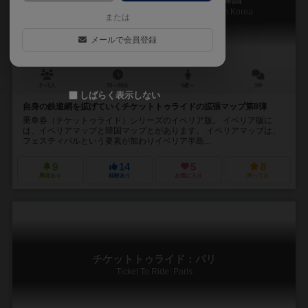
Ticket to Ride Map Collection 8: Iberia & South Korea
または
メールで会員登録
2～5人
30～60分
8歳～
3件
しばらく表示しない
自身の鉄道網を拡げていくチケットトゥライドの拡張マップ第8弾
乗車券（チケットゥライド）シリーズのイベリア版。 イベリア版に
は、イベリアマップと韓国マップとがあります。 イベリアマップは、
フェスティバルという要素が加わりイベリア半島...
9
14
5
8
興味あり
経験あり
お気に入り
持ってる
チケットトゥライド：パリ
Ticket To Ride: Paris