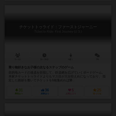
チケットトゥライド：ファーストジャーニー
Ticket to Ride: First Journey (U.S.)
2～4人
15～30分
6歳～
7件
乗り物好きなお子様の次なるステップのゲーム
目的地カードの達成を目指して、鉄道網を広げていくボードゲーム。
本家チケットトゥライドよりもマス目が大分控えめになっており、 指
定した路線を敷いてチケットを6枚集めれば勝...
31
36
5
25
興味あり
経験あり
お気に入り
持ってる