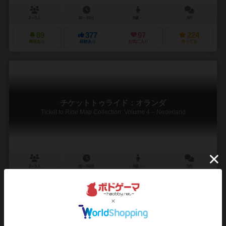
2～5人
30～60分
8歳～
4件
89
377
97
224
興味あり
経験あり
お気に入り
持ってる
チケットトゥライド：オランダ
Ticket to Ride Map Collection: Volume 4 – Nederland
2～5人
30～60分
8歳～
3件
チケットトゥライド（乗車券）の拡張マップ。舞台は美しい自然の
国、オランダ！
※拡張マップのため、単独では遊べません。チケット・トゥ・ライド・
アメリカなどの基本セットが必要となります。 この拡張セットでは
鉄路の敷設にコストの概念が導入され、橋を...