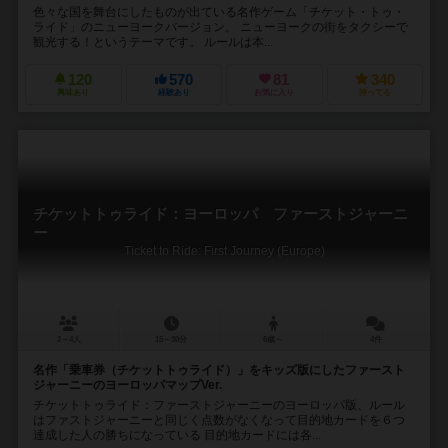
色々な国を舞台にしたものが出ている名作ゲーム「チケット・トゥ・
ライド」のニューヨークバージョン。 ニューヨークの街をタクシーで
観光する！というテーマです。 ルールは本...
120
570
81
340
興味あり
経験あり
お気に入り
持ってる
チケットトゥライド：ヨーロッパ ファーストジャーニ
ー
Ticket to Ride: First Journey (Europe)
2～4人
15～30分
6歳～
4件
名作「乗車券（チケットトゥライド）」をキッズ版にしたファースト
ジャーニーのヨーロッパマップVer.
チケットトゥライド：ファーストジャーニーのヨーロッパ版、ルール
はファストジャーニーと同じく点数がなくなって目的地カードを６つ
達成した人の勝ちになっている 目的地カードには各...