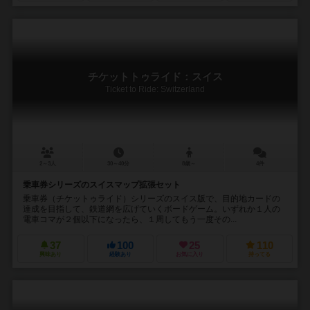
チケットトゥライド：スイス
Ticket to Ride: Switzerland
2～3人
30～40分
8歳～
4件
乗車券シリーズのスイスマップ拡張セット
乗車券（チケットゥライド）シリーズのスイス版で、目的地カードの
達成を目指して、鉄道網を広げていくボードゲーム。いずれか１人の
電車コマが２個以下になったら、１周してもう一度その...
37
100
25
110
興味あり
経験あり
お気に入り
持ってる