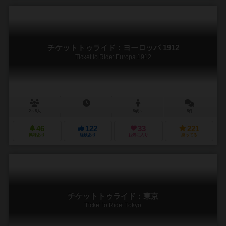
チケットトゥライド：ヨーロッパ 1912
Ticket to Ride: Europa 1912
2～5人
－
8歳～
5件
46
122
33
221
興味あり
経験あり
お気に入り
持ってる
チケットトゥライド：東京
Ticket to Ride: Tokyo