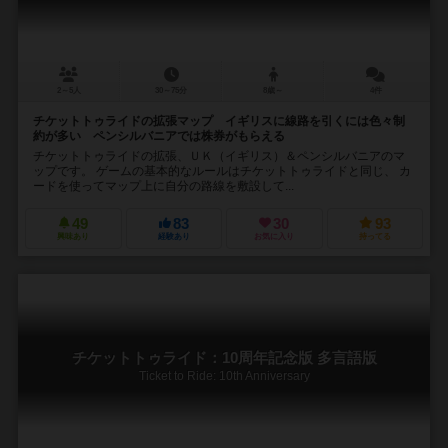
2～5人
30～75分
8歳～
4件
チケットトゥライドの拡張マップ イギリスに線路を引くには色々制
約が多い ペンシルバニアでは株券がもらえる
チケットトゥライドの拡張、ＵＫ（イギリス）＆ペンシルバニアのマ
ップです。 ゲームの基本的なルールはチケットトゥライドと同じ、 カ
ードを使ってマップ上に自分の路線を敷設して...
49
83
30
93
興味あり
経験あり
お気に入り
持ってる
チケットトゥライド：10周年記念版 多言語版
Ticket to Ride: 10th Anniversary