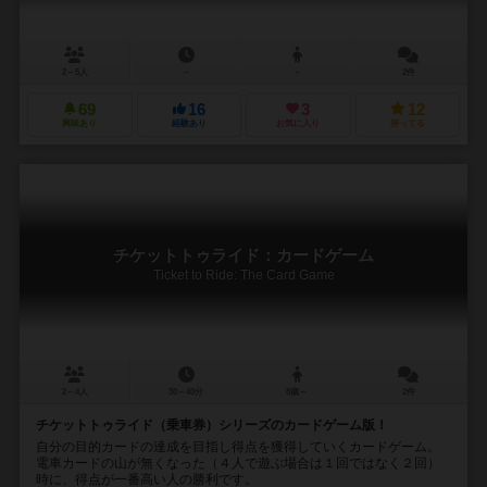
2～5人
－
－
2件
69
16
3
12
興味あり
経験あり
お気に入り
持ってる
チケットトゥライド：カードゲーム
Ticket to Ride: The Card Game
2～4人
30～40分
8歳～
2件
チケットトゥライド（乗車券）シリーズのカードゲーム版！
自分の目的カードの達成を目指し得点を獲得していくカードゲーム。
電車カードの山が無くなった（４人で遊ぶ場合は１回ではなく２回）
時に、得点が一番高い人の勝利です。