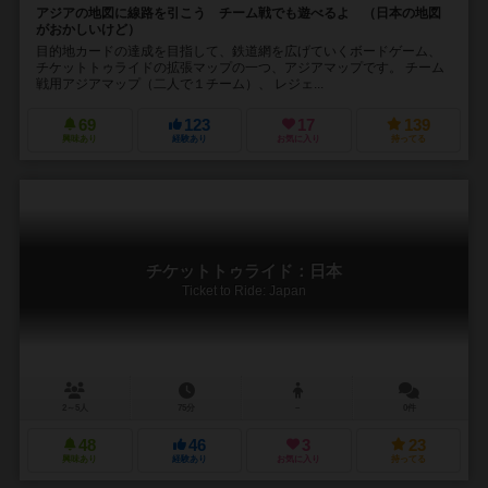
アジアの地図に線路を引こう チーム戦でも遊べるよ （日本の地図
がおかしいけど）
目的地カードの達成を目指して、鉄道網を広げていくボードゲーム、
チケットトゥライドの拡張マップの一つ、アジアマップです。 チーム
戦用アジアマップ（二人で１チーム）、 レジェ...
69
123
17
139
興味あり
経験あり
お気に入り
持ってる
チケットトゥライド：日本
Ticket to Ride: Japan
2～5人
75分
－
0件
48
46
3
23
興味あり
経験あり
お気に入り
持ってる