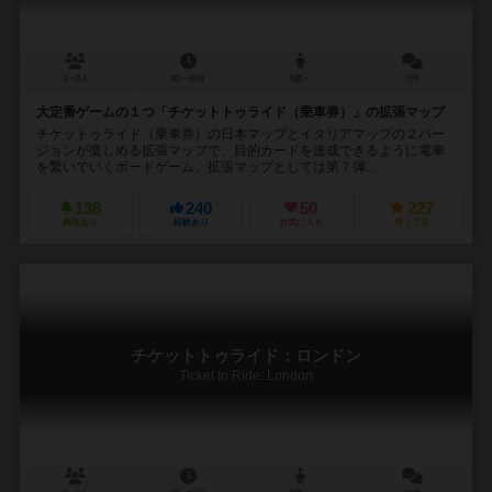
2～5人
30～60分
8歳～
7件
大定番ゲームの１つ「チケットトゥライド（乗車券）」の拡張マップ
チケットゥライド（乗車券）の日本マップとイタリアマップの２バー
ジョンが楽しめる拡張マップで、目的カードを達成できるように電車
を繋いでいくボードゲーム。拡張マップとしては第７弾...
138
240
50
227
興味あり
経験あり
お気に入り
持ってる
チケットトゥライド：ロンドン
Ticket to Ride: London