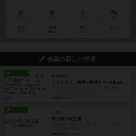
2～5人
－
－
0件
14
9
2
24
興味あり
経験あり
お気に入り
持ってる
会員の新しい投稿
レビュー
画像付き
アグリコラ：牧場の動物たち THE BIG BOX
長らく積みゲーになってましたが、腰を据えてプ
レイできましたのでやってみ...
39分前
by くみ
レビュー
充実
宵と暁の呪文書
4/5点呪文を修得したり使い魔にトークンを捧げた
りして得点を増やしてい...
約4時間前
by ワタル