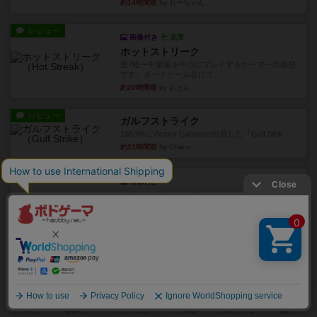
約14時間前
by おーちゃん
レビュー
画像付き
充実
ホットストリーク
星7軽〜中量級を中心にプレイするゲーマーの感想
です。ボードゲーム会にて...
約20時間前
by おとん
レビュー
ガルフストライク
1983年にVictory Gamesが出版した『Gulf Strik...
約21時間前
by Chaco
リプレイ
画像付き
ディジットコード
やっぱり論理ゲームは面白い。息子とリプレイし
ました。息子の勝ち。これリ...
約21時間前
by くみ
リプレイ
充実
アルゴ
アルゴがとても好きで、たぶんプレイ回数が最も
多いゲームです。なんといっ...
約21時間前
by おとん