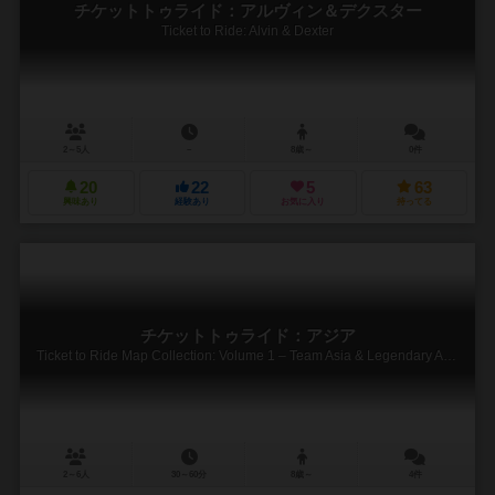
チケットトゥライド：アルヴィン＆デクスター
Ticket to Ride: Alvin & Dexter
2～5人
－
8歳～
0件
20
22
5
63
興味あり
経験あり
お気に入り
持ってる
チケットトゥライド：アジア
Ticket to Ride Map Collection: Volume 1 – Team Asia & Legendary Asia
2～6人
30～60分
8歳～
4件