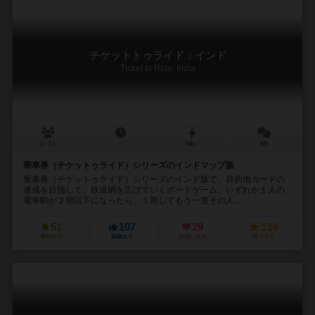
チケットトゥライド：インド
Ticket to Ride: India
2～4人
－
8歳～
6件
乗車券（チケットゥライド）シリーズのインドマップ版
乗車券（チケットゥライド）シリーズのインド版で、目的地カードの
達成を目指して、鉄道網を広げていくボードゲーム。いずれか１人の
電車駒が２個以下になったら、１周してもう一度その人...
51
107
29
139
興味あり
経験あり
お気に入り
持ってる