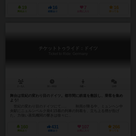
19
16
7
16
興味あり
経験あり
お気に入り
持ってる
チケットトゥライド：ドイツ
Ticket to Ride: Germany
2～5人
30～60分
8歳～
13件
舞台は世紀の変わり目のドイツ。都市間に鉄道を敷設し、乗客を集め
よう!
世紀の変わり目のドイツにて...... 秋雨が降る中、ミュンヘン中
央駅にニュルンベルク発4:15着の列車の到着を、立ち上る煙が告げ
た。力強い蒸気機関の響きは徐々に...
160
431
107
266
興味あり
経験あり
お気に入り
持ってる