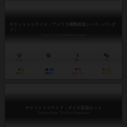
チケットトゥライド：アメリカ横断鉄道レース（バンダ
イ）
Ticket to Ride: Bandai version
2～5人
－
8歳～
1件
2
19
0
21
興味あり
経験あり
お気に入り
持ってる
チケットトゥライド：ダイス拡張セット
Ticket to Ride: The Dice Expansion