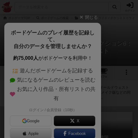
ログイン
閉じる
ボドゲーマTOP
ボードゲームの検索
チケットトゥライド / チケットトゥライ
ボードゲームのプレイ履歴を記録し
て、
チケットトゥライド・マップコレクション6：
自分のデータを管理しませんか？
フランス＆オールドウェスト
拡張/関連作品 36件
約75,000人
がボドゲーマを利用中！
遊んだボードゲームを記録する
3
1
2
トップ
画像
動画
レビュー
カフェ
気になるゲームのレビューを読む
チケットトゥライド・マップコレクション6：フランス＆オールドウェスト
お気に入り作品・所有リストの共
に紐付いているボードゲーム一覧です。拡張版・続編・リメイク版などの同
じシリーズを中心に、関連性の強い作品をまとめています。
有
ログイン / 会員登録（10秒）
Google
X
Apple
Facebook
チケットトゥライド：イベリア＆韓国