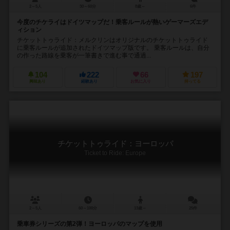
2～5人
30～60分
8歳～
6件
今度のチケライはドイツマップだ！乗客ルールが熱いゲーマーズエデ
ィション
チケットトゥライド：メルクリンはオリジナルのチケットトゥライド
に乗客ルールが追加されたドイツマップ版です。 乗客ルールは、自分
の作った路線を乗客が一筆書きで進む事で通過...
104
222
66
197
興味あり
経験あり
お気に入り
持ってる
チケットトゥライド：ヨーロッパ
Ticket to Ride: Europe
2～5人
60～100分
13歳～
25件
乗車券シリーズの第2弾！ヨーロッパのマップを使用