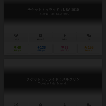
チケットトゥライド：USA 1910
Ticket to Ride: USA 1910
2～5人
30～60分
8歳～
2件
48
138
33
155
興味あり
経験あり
お気に入り
持ってる
チケットトゥライド：メルクリン
Ticket to Ride: Maerklin