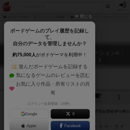
ログイン
閉じる
ボドゲーマTOP
ボードゲームの検索
チケットトゥライド / チケットトゥライ
ボードゲームのプレイ履歴を記録し
て、
自分のデータを管理しませんか？
チケットトゥライド・マップコレクション6：
約75,000人
がボドゲーマを利用中！
フランス＆オールドウェスト
Ticket to Ride Map Collection: Volume 6 – France & Old West
遊んだボードゲームを記録する
気になるゲームのレビューを読む
お気に入り作品・所有リストの共
有
3
1
2
トップ
画像
動画
レビュー
カフェ
ログイン / 会員登録（10秒）
Google
X
これまでで最も上級レベルのチケット・トゥ・ライ
Apple
Facebook