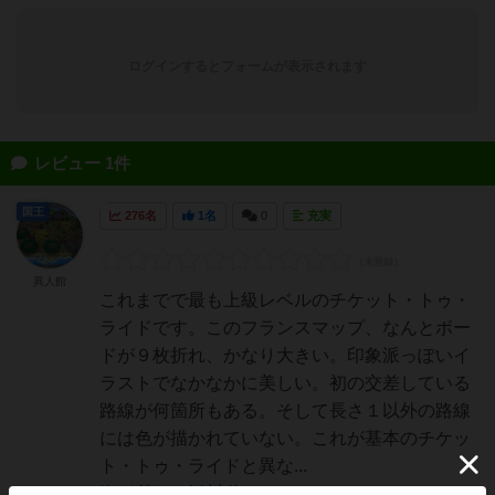
ログインするとフォームが表示されます
レビュー 1件
国王
276名
1名
0
充実
異人館
これまでで最も上級レベルのチケット・トゥ・
ライドです。このフランスマップ、なんとボー
ドが９枚折れ、かなり大きい。印象派っぽいイ
ラストでなかなかに美しい。初の交差している
路線が何箇所もある。そして長さ１以外の路線
には色が描かれていない。これが基本のチケッ
ト・トゥ・ライドと異な...
続きを読む（5年以上前）