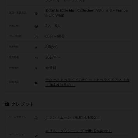
ンス＆オールドウェスト
Ticket to Ride Map Collection: Volume 6 – France
原題・英題表記
& Old West
2人～6人
参加人数
60分～90分
プレイ時間
8歳から
対象年齢
2017年～
発売時期
未登録
参考価格
チケットトゥライド / チケットトゥライドアメリカ
関連作品
（Ticket to Ride）
クレジット
アラン・ムーン（Alan R. Moon）
ゲームデザイン
キリル・ダウジーン（Cyrille Daujean）
アートワーク