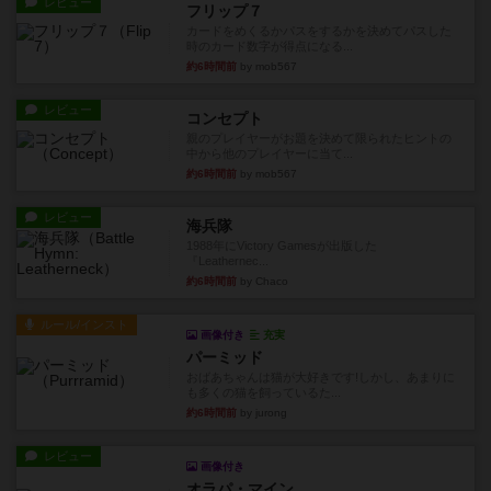
レビュー
フリップ７
カードをめくるかパスをするかを決めてパスした
時のカード数字が得点になる...
約6時間前
by mob567
レビュー
コンセプト
親のプレイヤーがお題を決めて限られたヒントの
中から他のプレイヤーに当て...
約6時間前
by mob567
レビュー
海兵隊
1988年にVictory Gamesが出版した
『Leathernec...
約6時間前
by Chaco
ルール/インスト
画像付き
充実
パーミッド
おばあちゃんは猫が大好きです!しかし、あまりに
も多くの猫を飼っているた...
約6時間前
by jurong
レビュー
画像付き
オラパ・マイン