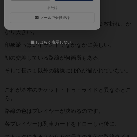
ドです。
または
メールで会員登録
このフランスマップ、なんとボードが９枚折れ、か
なり大きい。
しばらく表示しない
印象派っぽいイラストでなかなかに美しい。
初の交差している路線が何箇所もある。
そして長さ１以外の路線には色が描かれていない。
これが基本のチケット・トゥ・ライドと異なるとこ
ろ。
路線の色はプレイヤーが決めるのです。
各プレイヤーは列車カードをドローした後に、
ストックにある２から５の長さの各色の路線タイル