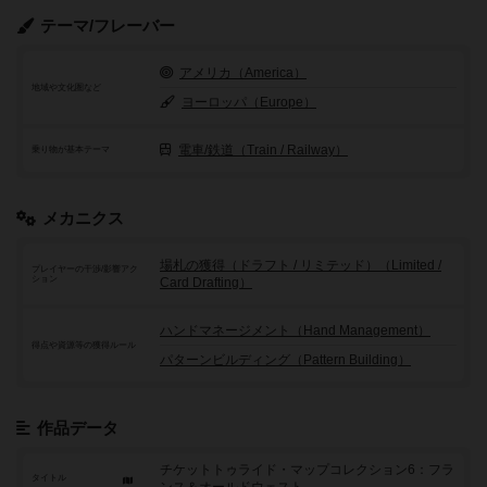
テーマ/フレーバー
アメリカ（America）
地域や文化圏など
ヨーロッパ（Europe）
電車/鉄道（Train / Railway）
乗り物が基本テーマ
メカニクス
場札の獲得（ドラフト / リミテッド）（Limited /
プレイヤーの干渉/影響アク
ション
Card Drafting）
ハンドマネージメント（Hand Management）
得点や資源等の獲得ルール
パターンビルディング（Pattern Building）
作品データ
チケットトゥライド・マップコレクション6：フラ
タイトル