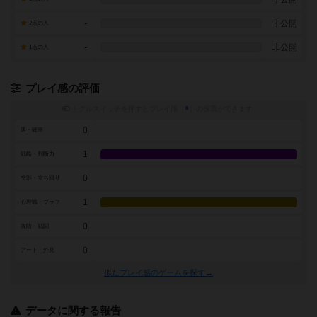
-
非公開
2点の人
-
非公開
1点の人
プレイ感の評価
トグルスイッチを押すとプレイ感（
※
）の投票ができます
0
運・確率
1
戦略・判断力
0
交渉・立ち回り
1
心理戦・ブラフ
0
攻防・戦闘
0
アート・外見
似たプレイ感のゲームを探す→
データに関する報告