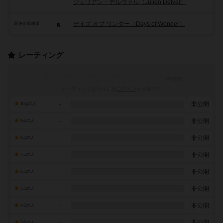
ジュリアン・デルヴァル（Julien Delval）
デイズ オブ ワンダー（Days of Wonder）
関連企業/団体
レーティング
レーティングを行うには
ログイン
が必要です
-
非公開
10点の人
-
非公開
9点の人
-
非公開
8点の人
-
非公開
7点の人
-
非公開
6点の人
-
非公開
5点の人
-
非公開
4点の人
-
非公開
3点の人