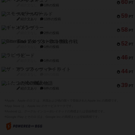
スペクタキュラー
60
PT
紹介文なし
1件の投稿
スモールワールド
59
PT
紹介文あり
13件の投稿
ギャンブラー
58
PT
紹介文なし
2件の投稿
Bitter End ブタペスト救出作戦
52
PT
紹介文なし
1件の投稿
ラピード
46
PT
紹介文なし
1件の投稿
ザ・フラッフィー・ライト
44
PT
紹介文なし
0件の投稿
ふたつの城の物語
39
PT
紹介文あり
6件の投稿
※Apple、Apple のロゴ は、米国および他の国々で登録されたApple Inc.の商標です。
※App Store は、Apple Inc.のサービスマークです。
※Android は、グーグル インコーポレイテッドの商標または登録商標です。
※Google Play とそのロゴは、Google Inc.の商標または登録商標です。