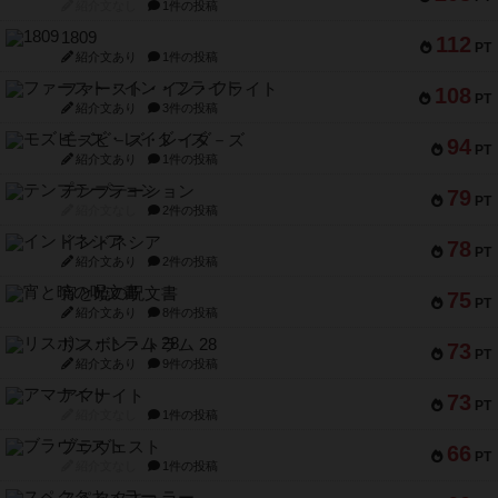
紹介文なし
1件の投稿
1809
112
PT
紹介文あり
1件の投稿
ファースト・イン・フライト
108
PT
紹介文あり
3件の投稿
モズビ－ズ・レイダ－ズ
94
PT
紹介文あり
1件の投稿
テンプテーション
79
PT
紹介文なし
2件の投稿
インドネシア
78
PT
紹介文あり
2件の投稿
宵と暁の呪文書
75
PT
紹介文あり
8件の投稿
リスボン・トラム 28
73
PT
紹介文あり
9件の投稿
アマナイト
73
PT
紹介文なし
1件の投稿
ブラヴェスト
66
PT
紹介文なし
1件の投稿