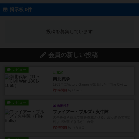
掲示板 0件
投稿を募集しています
会員の新しい投稿
レビュー
充実
南北戦争
1983年にVictory Gamesが出版した『The Civil ...
約3時間前
by Chaco
レビュー
画像付き
ファイアー・ブルズ / 火牛陣
火牛を引き連れて敵を殲滅させる。縦か斜めで前2
列まで攻撃できるが、自分...
約5時間前
by うらまこ