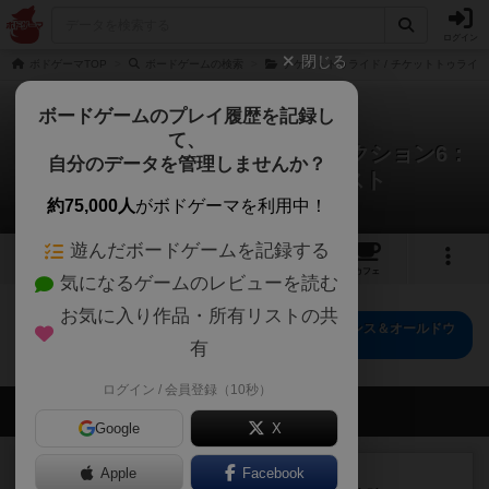
ログイン
閉じる
ボドゲーマTOP
ボードゲームの検索
チケットトゥライド / チケットトゥライ
ボードゲームのプレイ履歴を記録し
て、
チケットトゥライド・マップコレクション6：
自分のデータを管理しませんか？
フランス＆オールドウェスト
0件のリプレイ日記
約75,000人
がボドゲーマを利用中！
遊んだボードゲームを記録する
3
1
2
トップ
画像
動画
レビュー
カフェ
気になるゲームのレビューを読む
お気に入り作品・所有リストの共
チケットトゥライド・マップコレクション6：フランス＆オールドウ
ェスト のトップに戻る
有
ログイン / 会員登録（10秒）
会員の新しい投稿
Google
X
レビュー
Apple
Facebook
画像付き