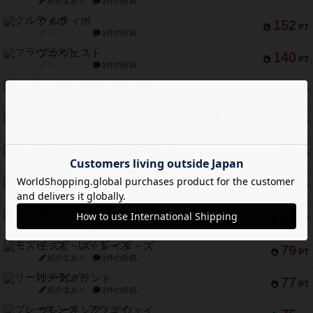
紹介文あり
1件の投稿
クルティボ
152
PT
紹介文なし
1件の投稿
ブラヴェスト
140
PT
紹介文なし
1件の投稿
ドブル：ポケットモンスター
122
PT
紹介文あり
4件の投稿
ジャンヌ・ダルク-オルレアン ドロー＆ライト
118
PT
紹介文なし
5件の投稿
ファースト・イン・フライト
94
PT
紹介文あり
3件の投稿
ダイススローン
88
PT
紹介文なし
1件の投稿
ガルフストライク
80
PT
紹介文あり
1件の投稿
モズビ－ズ・レイダ－ズ
79
PT
紹介文あり
1件の投稿
リー対グラント
77
PT
紹介文あり
1件の投稿
ブレーキング・アウェイ