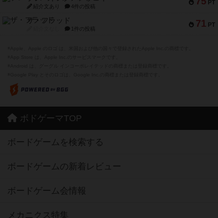
75
PT
紹介文あり
4件の投稿
ザ・フラッド
71
PT
紹介文なし
1件の投稿
※Apple、Apple のロゴ は、米国および他の国々で登録されたApple Inc.の商標です。
※App Store は、Apple Inc.のサービスマークです。
※Android は、グーグル インコーポレイテッドの商標または登録商標です。
※Google Play とそのロゴは、Google Inc.の商標または登録商標です。
ボドゲーマTOP
ボードゲームを検索する
ボードゲームの新着レビュー
ボードゲーム会情報
メカニクス特集