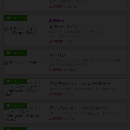
も多くの猫を飼っているた...
約1時間前
by jurong
レビュー
画像付き
オラパ・マイン
お気に入りのplayte製です。オラパスペースから
やり、気に入りました...
約1時間前
by くみ
レビュー
マーリン
４人プレイ。インスト1時間プレイ2時間半。結構
ダイス運と手札のカード運...
約2時間前
by oliber
レビュー
アンブッシュ！：シルバースター
1987年にVictory Gamesが出版した『Silver Sta...
約2時間前
by Chaco
レビュー
アンブッシュ！：パープルハート
1985年にVictory Gamesが出版した『Purple Hea...
約2時間前
by Chaco