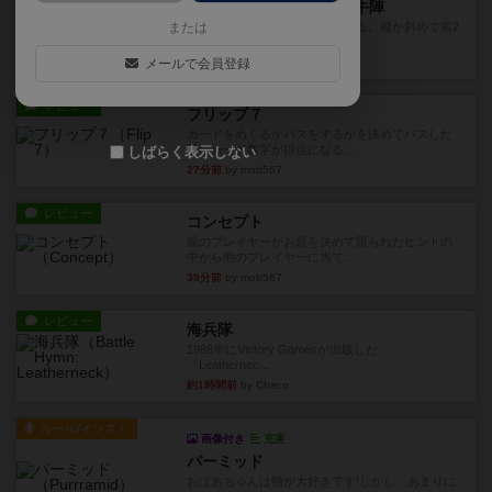
ファイアー・ブルズ / 火牛陣
または
火牛を引き連れて敵を殲滅させる。縦か斜めで前2
列まで攻撃できるが、自分...
メールで会員登録
15分前
by うらまこ
レビュー
フリップ７
カードをめくるかパスをするかを決めてパスした
時のカード数字が得点になる...
しばらく表示しない
27分前
by mob567
レビュー
コンセプト
親のプレイヤーがお題を決めて限られたヒントの
中から他のプレイヤーに当て...
39分前
by mob567
レビュー
海兵隊
1988年にVictory Gamesが出版した
『Leathernec...
約1時間前
by Chaco
ルール/インスト
画像付き
充実
パーミッド
おばあちゃんは猫が大好きです!しかし、あまりに