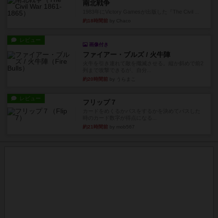
南北戦争
1983年にVictory Gamesが出版した『The Civil ...
約18時間前
by Chaco
レビュー
画像付き
ファイアー・ブルズ / 火牛陣
火牛を引き連れて敵を殲滅させる。縦か斜めで前2
列まで攻撃できるが、自分...
約20時間前
by うらまこ
レビュー
フリップ７
カードをめくるかパスをするかを決めてパスした
時のカード数字が得点になる...
約21時間前
by mob567