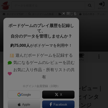
ログイン
閉じる
ボドゲーマTOP
ボードゲームの検索
宝石の煌き
宝石の煌き：デュエル 
ボードゲームのプレイ履歴を記録し
て、
宝石の煌き：デュエル
自分のデータを管理しませんか？
Jampopoノブさんのレビュー
約75,000人
がボドゲーマを利用中！
遊んだボードゲームを記録する
5
2
22
221
トップ
画像
動画
レビュー
カフェ
気になるゲームのレビューを読む
お気に入り作品・所有リストの共
301名
1名
0
1年以上前
有
ログイン / 会員登録（10秒）
💎『宝石の煌めき デュエル』レビュー｜
Google
X
2人だけの贅沢バトル！緊張感とインタ
ラクションが詰まった上質アレンジ
Apple
Facebook