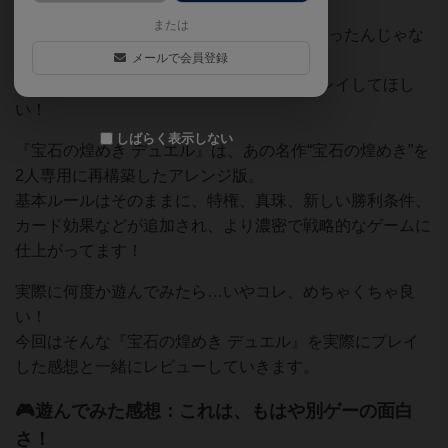
または
「2人でやるには、オリジナル版でも十分だったんじゃな
い？」
メールで会員登録
そんなこと言ってた人（私含む）にこそプレイしてほし
い！
しばらく表示しない
『宝石の煌めき デュエル』は、あの名作“宝石の煌めき”を
2人専用に再構築したアレンジ版。
基本ルールはそのままに、特権、真珠、新しい勝利条件、
カード効果などが追加され、より濃密で戦略的なゲームに
仕上がってます！
実際に何度か遊んでみたら…いやコレ、めちゃくちゃ良
い！
今回はそんな『宝石の煌めき デュエル』を実際にプレイ
した感想と一緒にレビューしていきます。
🎮遊んでみた感想：これは、もはや別ゲーの面白
さ！