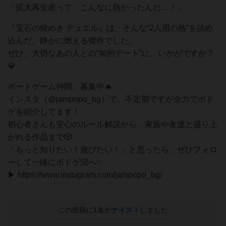
「拡大再生産って、こんなに熱かったんだ…！」
『宝石の煌めき デュエル』は、そんな“2人用の熱”を詰め
込んだ、静かに燃える傑作でした。
ぜひ、大切なあの人との“知的デート”に、いかがですか？
💎
ボードゲーム仲間、募集中🔥
インスタ（@jampopo_bg）で、不定期ですが全力でボド
ゲを紹介してます！
初心者さんも安心のルール解説から、家族や友達と盛り上
がれる作品まで🎲
「もっと知りたい！遊びたい！」と思ったら、ぜひフォロ
ーして一緒にボドゲ沼へ✨
▶ https://www.instagram.com/jampopo_bg/
この投稿に
1
名が
ナイス！
しました