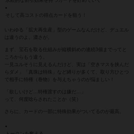
永続的な割引効果を持つカードを貯めていく
そして高コストの得点カードを狙う！
いわゆる「拡大再生産」型のゲームなんだけど、デュエル
は違うのよ。濃さが。
まず、宝石を取る仕組みが縦横斜めの連続3個までってと
ころからもう違う。
一見ユルそうに見えるんだけど、実は「空きマスを挟んだ
らダメ」「真珠は特殊」など縛りが多くて、取り方ひとつ
で相手に特権（巻物）を与えちゃうのが悩ましい！
「欲しいけど…特権渡すのは嫌だ…」
って、何度唸らされたことか（笑）
さらに、カードの一部に特殊効果がついてるのが最高。
トークンを奪える