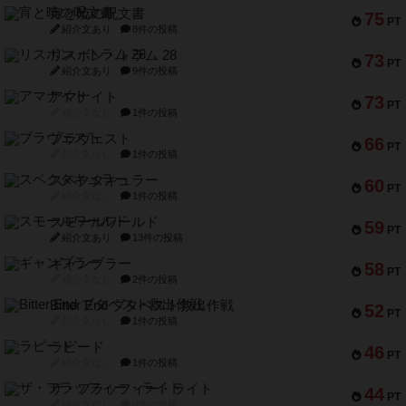
宵と暁の呪文書
75
PT
紹介文あり
8件の投稿
リスボン・トラム 28
73
PT
紹介文あり
9件の投稿
アマナイト
73
PT
紹介文なし
1件の投稿
ブラヴェスト
66
PT
紹介文なし
1件の投稿
スペクタキュラー
60
PT
紹介文なし
1件の投稿
スモールワールド
59
PT
紹介文あり
13件の投稿
ギャンブラー
58
PT
紹介文なし
2件の投稿
Bitter End ブタペスト救出作戦
52
PT
紹介文なし
1件の投稿
ラピード
46
PT
紹介文なし
1件の投稿
ザ・フラッフィー・ライト
44
PT
紹介文なし
0件の投稿