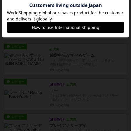
レビュー
画像付き
充実
ファンタジーランクマスター
ファンタジー好きの心をくすぐる“召喚バトル”ま
ず何より、このゲームの最...
約1年前
の投稿
レビュー
充実
確定申告が学べるゲーム
「え、確定申告って、楽しいの？」…答えは
YES！確定申告——この言葉を...
約1年前
の投稿
レビュー
画像付き
充実
ラー
これは運か？戦略か？ 競りゲーの金字塔『ラー
（RA）』で、エジプトの栄...
約1年前
の投稿
レビュー
画像付き
充実
プレイアナザーデイ
“読み合い”がここまでスリリングだったとは。静