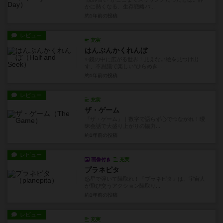
かに熱くなる、生存戦略バ...
約1年前
の投稿
レビュー
充実
はんぶんかくれんぼ
✨鏡の中に広がる世界！見えない絵を見つけ出
す、不思議で楽しい“ひらめき...
約1年前
の投稿
レビュー
充実
ザ・ゲーム
『ザ・ゲーム』｜数字で語らず心でつながれ！曖
昧会話で大盛り上がりの協力...
約1年前
の投稿
レビュー
画像付き
充実
プラネピタ
惑星で弾いて陣取れ！『プラネピタ』は、宇宙人
が飛び交うアクション陣取り...
約1年前
の投稿
レビュー
充実