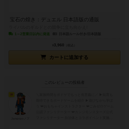
宝石の煌き：デュエル 日本語版の通販
ライバルのギルドとの競争に立ち向かえ!
1～2営業日以内に発送
日本語ルール付き/日本語版
3,960
¥
（税込）
カートに追加する
このレビューの投稿者
＼家族時間をボドゲでもっと有意義に／ ▶︎知育も
神
期待できるボードゲームを紹介 ▶︎遊びながら学ぼ
う 📯おもちゃインストラクター 📯ごみゼロゲーム
公認ファシリテーター 📯カンジモンスターズ公式
ファシリテーター 自治体とコラボイベント実施中
Jampopoノブ
出張ボドゲ会の依頼はD...