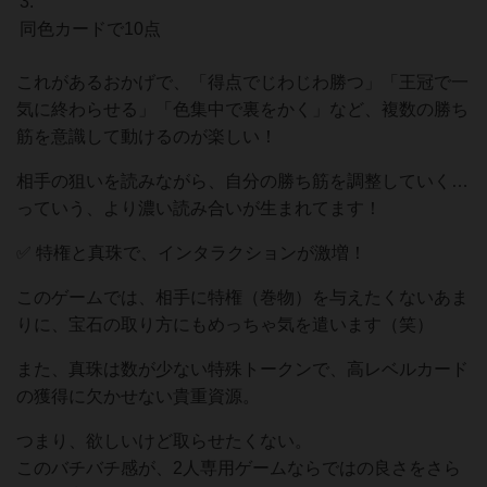
同色カードで10点
これがあるおかげで、「得点でじわじわ勝つ」「王冠で一
気に終わらせる」「色集中で裏をかく」など、複数の勝ち
筋を意識して動けるのが楽しい！
相手の狙いを読みながら、自分の勝ち筋を調整していく…
っていう、より濃い読み合いが生まれてます！
✅ 特権と真珠で、インタラクションが激増！
このゲームでは、相手に特権（巻物）を与えたくないあま
りに、宝石の取り方にもめっちゃ気を遣います（笑）
また、真珠は数が少ない特殊トークンで、高レベルカード
の獲得に欠かせない貴重資源。
つまり、欲しいけど取らせたくない。
このバチバチ感が、2人専用ゲームならではの良さをさら