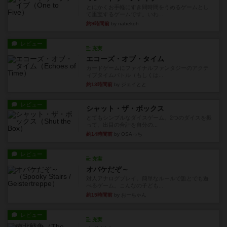
とにかくお手軽にすき間時間をうめるゲームとし
て重宝するゲームです。いわ...
約9時間前
by nabekoh
レビュー
充実
エコーズ・オブ・タイム
カードゲームにファイナルファンタジーのアクテ
ィブタイムバトル（もしくは...
約13時間前
by ジェイとと
レビュー
シャット・ザ・ボックス
とてもシンプルなダイスゲーム。2つのダイスを振
って、出目の合計を自分の...
約14時間前
by OSAっち
レビュー
充実
オバケだぞ～
対人アナログプレイ。簡単なルールで誰とでも遊
べるゲーム。こんなの子ども...
約15時間前
by おーちゃん
レビュー
充実