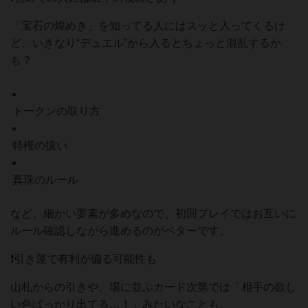
「宝石の煌めき」を知ってる人にはスッと入ってくるけ
ど、いきなり“デュエル”から入るとちょっと混乱するか
も？
トークンの取り方
特権の扱い
真珠のルール
など、細かい要素が多めなので、初回プレイではお互いに
ルール確認しながら進めるのがベターです。
❗引き運で有利が偏る可能性も
山札からの引きや、場に並ぶカード次第では「相手の欲し
い色ばっかり出てる…！」みたいなことも。