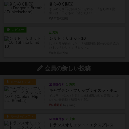
きらめく財宝
きらめく宝石と笑顔がこぼれる！『きらめく財
宝』は、子どもの「遊びたい！...
約1年前
の投稿
レビュー
充実
シリト：リミット10
しりとりが進化した！？制限時間10分の知的協力
バトル『シリト：リミット...
約1年前
の投稿
会員の新しい投稿
ルール/インスト
画像付き
充実
キャプテン・フリップ：イスラ・ボンバ
イスラ・ボンバを探しに出航!潜水艦を装備し、あ
なたの乗組員を監獄から解...
約2時間前
by jurong
ルール/インスト
画像付き
充実
トランスオリエント・エクスプレス