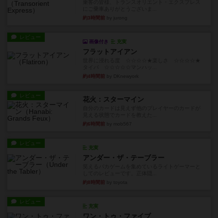
乗客の皆様、トランスオリエント・エクスプレス
にご乗車ありがとうございま...
約3時間前
by jurong
レビュー
画像付き
充実
フラットアイアン
世界に浸れる度 ☆☆☆☆★楽しさ ☆☆☆☆★
タイパ ☆☆☆☆☆マンハッ...
約4時間前
by DKnewyork
レビュー
花火：スターマイン
自分のカードは見えず他のプレイヤーのカードが
見える状態でカードを教えた...
約6時間前
by mob567
レビュー
充実
アンダー・ザ・テーブラー
笑えるバカゲームを集めているライトゲーマーと
してのレビューです。正体隠...
約8時間前
by toyota
レビュー
充実
ワン・トゥ・ファイブ