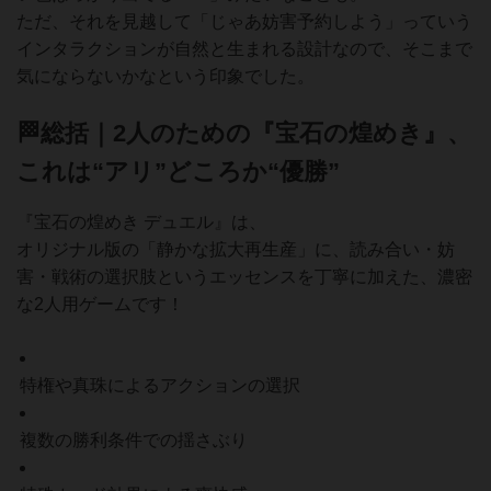
ただ、それを見越して「じゃあ妨害予約しよう」っていう
インタラクションが自然と生まれる設計なので、そこまで
気にならないかなという印象でした。
🏁総括｜2人のための『宝石の煌めき』、
これは“アリ”どころか“優勝”
『宝石の煌めき デュエル』は、
オリジナル版の「静かな拡大再生産」に、読み合い・妨
害・戦術の選択肢というエッセンスを丁寧に加えた、濃密
な2人用ゲームです！
特権や真珠によるアクションの選択
複数の勝利条件での揺さぶり