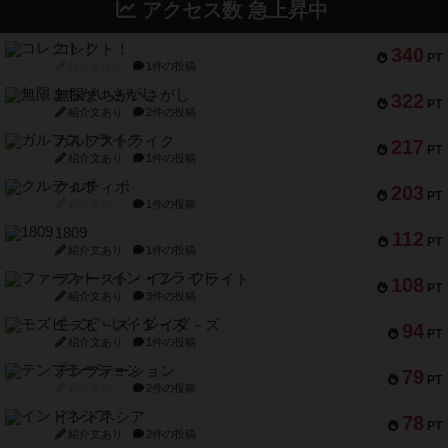
アクセス数 急上昇中
コレクト！
340
PT
紹介文なし
1件の投稿
無限まちがいさがし
322
PT
紹介文あり
2件の投稿
ガルフストライク
217
PT
紹介文あり
1件の投稿
クルティボ
203
PT
紹介文なし
1件の投稿
1809
112
PT
紹介文あり
1件の投稿
ファースト・イン・フライト
108
PT
紹介文あり
3件の投稿
モズビ－ズ・レイダ－ズ
94
PT
紹介文あり
1件の投稿
テンプテーション
79
PT
紹介文なし
2件の投稿
インドネシア
78
PT
紹介文あり
2件の投稿