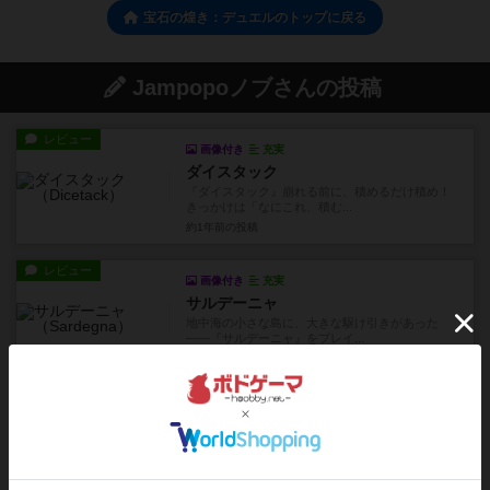
宝石の煌き：デュエルのトップに戻る
Jampopoノブさんの投稿
レビュー
画像付き
充実
ダイスタック
『ダイスタック』崩れる前に、積めるだけ積め！
きっかけは「なにこれ、積む...
約1年前
の投稿
レビュー
画像付き
充実
サルデーニャ
地中海の小さな島に、大きな駆け引きがあった
——『サルデーニャ』をプレイ...
約1年前
の投稿
レビュー
画像付き
充実
ミクロマクロ：クライムシティ
まるで“動く”ミステリーマップゲームボードを広
げた瞬間、目の前に現れる...
約1年前
の投稿