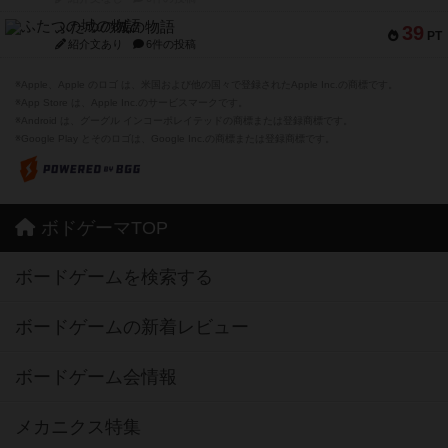
ふたつの城の物語
39
PT
紹介文あり
6件の投稿
※Apple、Apple のロゴ は、米国および他の国々で登録されたApple Inc.の商標です。
※App Store は、Apple Inc.のサービスマークです。
※Android は、グーグル インコーポレイテッドの商標または登録商標です。
※Google Play とそのロゴは、Google Inc.の商標または登録商標です。
ボドゲーマTOP
ボードゲームを検索する
ボードゲームの新着レビュー
ボードゲーム会情報
メカニクス特集