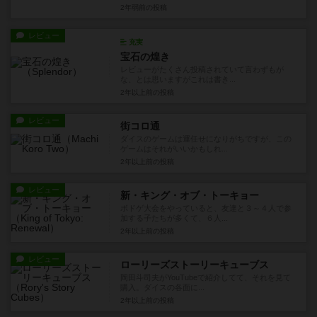
2年弱前
の投稿
レビュー
充実
宝石の煌き
レビューがたくさん投稿されていて言わずもが
な、とは思いますがこれは書き...
2年以上前
の投稿
レビュー
街コロ通
ダイスのゲームは運任せになりがちですが、この
ゲームはそれがいいかもしれ...
2年以上前
の投稿
レビュー
新・キング・オブ・トーキョー
ボドゲ大会をやっていると、友達と３～４人で参
加する子たちが多くて、６人...
2年以上前
の投稿
レビュー
ローリーズストーリーキューブス
岡田斗司夫がYouTubeで紹介してて、それを見て
購入。ダイスの各面に...
2年以上前
の投稿