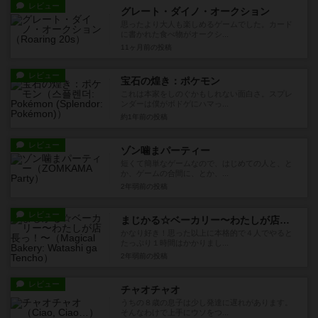
レビュー
グレート・ダイノ・オークション
思ったより大人も楽しめるゲームでした。カード
に書かれた食べ物がオークシ...
11ヶ月前
の投稿
レビュー
宝石の煌き：ポケモン
これは本家をしのぐかもしれない面白さ。スプレ
ンダーは僕がボドゲにハマっ...
約1年前
の投稿
レビュー
ゾン噛まパーティー
短くて簡単なゲームなので、はじめての人と、と
か、ゲームの合間に、とか、...
2年弱前
の投稿
レビュー
まじかる☆ベーカリー〜わたしが店長っ！〜
かなり好き！思った以上に本格的で４人でやると
たっぷり１時間はかかりまし...
2年弱前
の投稿
レビュー
チャオチャオ
うちの８歳の息子は少し発達に遅れがあります。
そんなわけで上手にウソをつ...