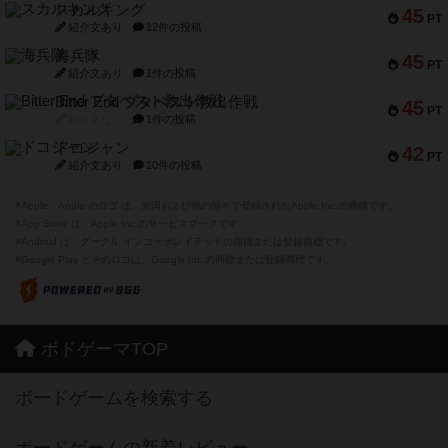
スカルキング
45
PT
紹介文あり
12件の投稿
海兵隊
45
PT
紹介文あり
1件の投稿
Bitter End ブタペスト救出作戦
45
PT
紹介文なし
1件の投稿
ドコジャン
42
PT
紹介文あり
10件の投稿
※Apple、Apple のロゴ は、米国および他の国々で登録されたApple Inc.の商標です。
※App Store は、Apple Inc.のサービスマークです。
※Android は、グーグル インコーポレイテッドの商標または登録商標です。
※Google Play とそのロゴは、Google Inc.の商標または登録商標です。
ボドゲーマTOP
ボードゲームを検索する