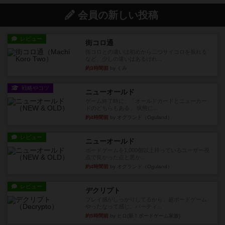
会員の新しい投稿
レビュー
街コロ通
街コロとの違いは初めから二つサイコロを振れる
など、少しの違いはあるけれ...
約3時間前
by くみ
戦略やコツ
ニューオールド
ゲーム終了時に、「オールドカードとニューカー
ドのどちらもある」 状態に...
約4時間前
by オグランド（Oguland）
レビュー
ニューオールド
ボードゲームを1,000個以上持っているユーザー視
点で良かった点と悪か...
約4時間前
by オグランド（Oguland）
レビュー
デクリプト
プレイ感がしっかりしてるから、超ボードゲーム
やったなって感じ。パーティ...
約5時間前
by ヒロ(新！ボードゲーム家族)