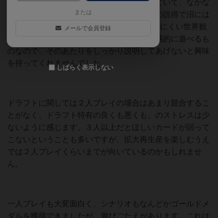
パッケージの見た目から妻が最初は敬遠していて、なかな
または
か一緒に遊んでくれませんでしたが、必死の説得で沼には
めることに成功(笑) つまり女性はとっつきにくい世界観
メールで会員登録
なんだと思います。内容が拡大再生産で直感的に遊べるも
のなので、そのあたりをしっかり説明してあげないと興味
を持ってくれませんでした。
しばらく表示しない
ドラフトに関しては２人プレイの場合はあまり競合するこ
とがなく、ドラフト特有の良くも悪くも、のストレスは少
ないように感じます。３人以上だとほしいカードが回って
こないということも多いですが、拡大再生産を楽しむうえ
では２人プレイくらいまでが向いているのかもしれませ
ん。
一人プレイも大変面白く、シナリオもなんどかゴールドメ
ダルを獲得できましたが、遊びごたえがあります。これは