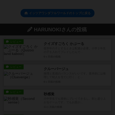
イッツアワンダフルワールドのトップに戻る
HARUNOKIさんの投稿
レビュー
クイズすごろく かぶーる
低学年の子とするときは配慮が必要。小学２年生
の子を入れてプレイしたんで...
6ヶ月前
の投稿
レビュー
クルーバージュ
推理と直感のバランスがいいです。基本的には推
理して犯人を当てに行く、と...
6ヶ月前
の投稿
レビュー
秒感覚
小中学生でも簡単にプレイできるし、割と盛り上
がるゲームです。でもお題が...
11ヶ月前
の投稿