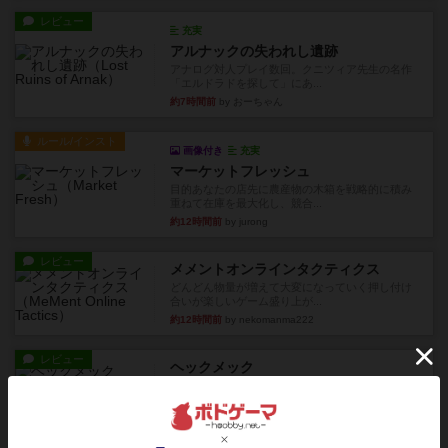
レビュー
充実
アルナックの失われし遺跡
アナログ対人プレイ数回。クニツィア先生の名作
「エルドラドを探して」にあ...
約7時間前
by おーちゃん
ルール/インスト
画像付き
充実
マーケットフレッシュ
目的あなたの店先に農産物の木箱を戦略的に積み
重ねて在庫を最大化し、競合...
約12時間前
by jurong
レビュー
メメントオンラインタクティクス
どんどん物量が増えて大変になっていく押し付け
合いが楽しいゲーム盛り上が...
約12時間前
by nekomanma222
レビュー
ヘックメック
サイコロゲームです1から5までの数字と芋虫がか
かれたダイス。これを振っ...
約14時間前
by みいやん