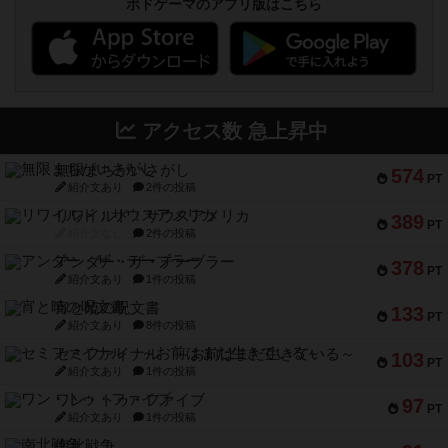
ボドゲーマのアプリ版はこちら
アクセス数 急上昇中
無限まちがいさがし
574
PT
紹介文あり
2件の投稿
リワイルド：サウスアメリカ
389
PT
紹介文なし
2件の投稿
アンダー・ザ・テーブラー
378
PT
紹介文あり
1件の投稿
宵と暁の呪文書
133
PT
紹介文あり
8件の投稿
セミファイナル ～お前はまだ生きている～
103
PT
紹介文あり
1件の投稿
ワン・トゥ・ファイブ
97
PT
紹介文あり
1件の投稿
南北戦争