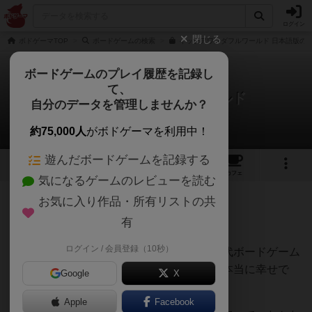
ログイン
閉じる
ボドゲーマTOP
ボードゲームの検索
イッツアワンダフルワールド 日本語版の通
ボードゲームのプレイ履歴を記録し
て、
イッツアワンダフルワールド
自分のデータを管理しませんか？
HARUNOKIさんのレビュー
約75,000人
がボドゲーマを利用中！
遊んだボードゲームを記録する
16
2
48
253
トップ
画像
動画
レビュー
カフェ
気になるゲームのレビューを読む
お気に入り作品・所有リストの共
1129名
10名
0
1年以上前
有
ログイン / 会員登録（10秒）
大好きです。今まで「宝石の煌めき」が歴代ボードゲーム
で一番好きでしたが上回る作品に出会えて本当に幸せで
Google
X
す。妻と何１０回もプレイしております。
Apple
Facebook