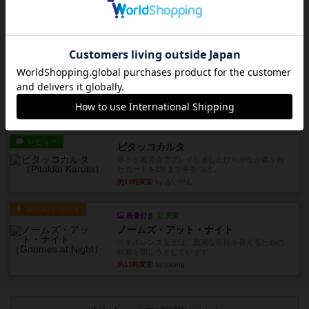
レビュー
ハゲタカのえじき
超有名なゲームですが、初めてプレイしました。1
から15までのカードがプ...
約14時間前
by みいやん
レビュー
ジャスト・ワン
まぁ面白かった‼️よくテレビとかのバラエティなん
かで、お題がわからずに...
約14時間前
by みいやん
レビュー
ピタッコカルタ
ボドゲ相席会でプレイしましたひらがなが書かれ
たカードを2枚まで手をつけ...
約14時間前
by みいやん
ルール/インスト
画像付き
充実
ノームズ・アット・ナイト
ベネボレンス女王は、忠実な臣民を称えるための
祝宴を開こうとしています。...
約15時間前
by jurong