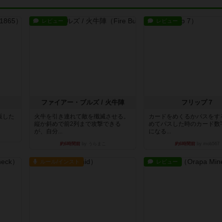
レビュー
レビュー
ファイアー・ブルズ / 火牛陣
フリップ７
出版した
火牛を引き連れて敵を殲滅させる。
カードをめくるかパスをす
縦か斜めで前2列まで攻撃できる
めてパスした時のカード数
が、自分...
になる...
約6時間前
by うらまこ
約6時間前
by mob567
ルール/インスト
レビュー