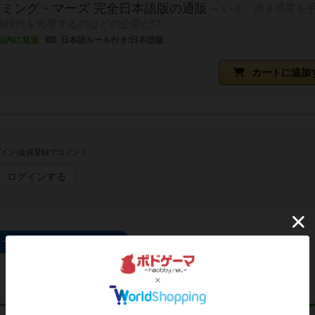
ミング・マーズ 完全日本語版の通販
いざ、赤き惑星を
新時代を先導するのはどの企業だ!?
以内に発送
日本語ルール付き/日本語版
カートに追加
イン/会員登録でコメント
ログインする
ォーミングマーズのトップに戻る