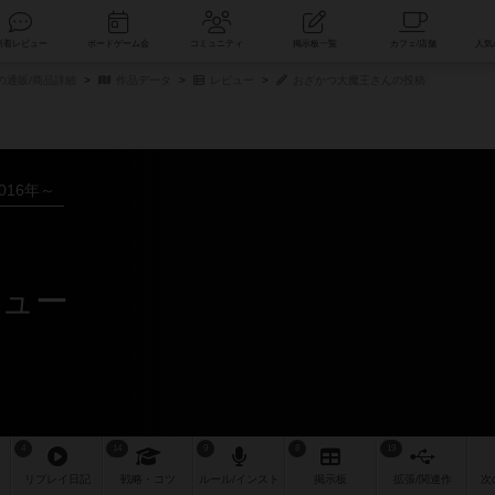
索
新着レビュー
ボードゲーム会
コミュニティ
掲示板一覧
の通販/商品詳細
作品データ
レビュー
おざかつ大魔王さんの投稿
016年～
ビュー
4
14
9
8
19
リプレイ
日記
戦略
・コツ
ルール
/インスト
掲示板
拡張/関連
作
次