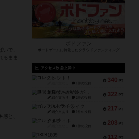
ボドファン
ぱいで、
ボードゲームに特化したクラウドファンディング
れるまま
アクセス数 急上昇中
コレクト！
340
PT
紹介文なし
1件の投稿
無限まちがいさがし
322
PT
紹介文あり
2件の投稿
ガルフストライク
217
PT
紹介文あり
1件の投稿
キ感と、
クルティボ
203
PT
紹介文なし
1件の投稿
1809
112
PT