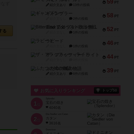
59
PT
手なず
紹介文あり
13件の投稿
ギャンブラー
58
PT
紹介文なし
2件の投稿
Bitter End ブタペスト救出作戦
52
PT
する
紹介文なし
1件の投稿
ラピード
46
PT
紹介文なし
1件の投稿
ザ・フラッフィー・ライト
44
PT
紹介文なし
0件の投稿
ふたつの城の物語
39
PT
紹介文あり
6件の投稿
お気に入りランキング
トップ50
Splendor
1
宝石の煌き
位
4040名
Die Siedler von Catan
2
カタン
位
3616名
Dominion
ドミニオン