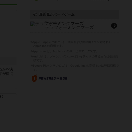
最近見たボードゲーム
Terraforming Mars
テラフォーミングマーズ
※Apple、Apple のロゴ は、米国および他の国々で登録された
Apple Inc.の商標です。
※App Store は、Apple Inc.のサービスマークです。
※Android は、グーグル インコーポレイテッドの商標または登録商
標です。
※Google Play とそのロゴは、Google Inc.の商標または登録商標で
るかを決
す。
字が得点