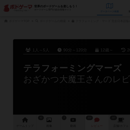
世界のボードゲームを楽しもう！
ボードゲーム専門の総合情報サイト
データベース
検
ボドゲーマTOP
ボードゲームの検索
テラフォーミング・マーズ 完全日本語版
1人～5人
90分～120分
12歳～
2
テラフォーミングマーズ
おざかつ大魔王さんのレ
92
7
102
337
ゲーム
トップ
画像
動画
レビュー
店舗/
カフェ