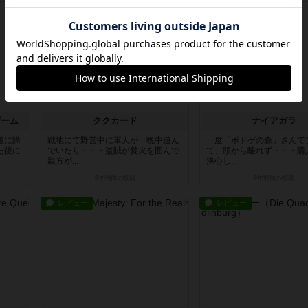
レビュー
レビュー
ゲーム
ククカード
ナイアガラ
後に購
戦地にて野営中に軍人が一晩中遊ん
一度「ボドゲの森」さんで
た後に
でいたり・・・盗賊が焚火を囲んで
て、頭から離れず・・・購
親方が...
決心し...
8年弱前
の投稿
8年弱前
の投稿
レビュー
レビュー