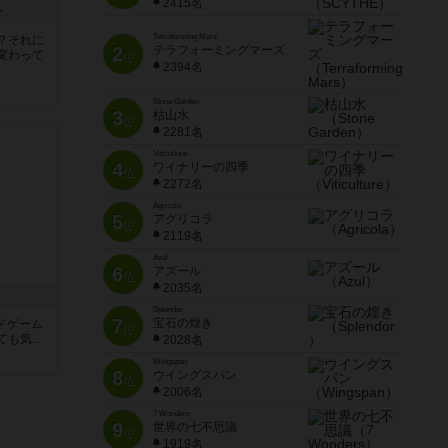
2415名
ー
Terraforming Mars
？それに
2
テラフォーミングマーズ
変わって
位
2394名
Stone Garden
3
枯山水
位
2281名
Viticulture
4
ワイナリーの四季
位
2272名
Agricola
5
アグリコラ
位
2119名
Azul
6
アズール
位
2035名
Splendor
7
宝石の煌き
ードゲーム
位
気...
2028名
Wingspan
8
ウイングスパン
位
2006名
7 Wonders
9
世界の七不思議
位
1919名