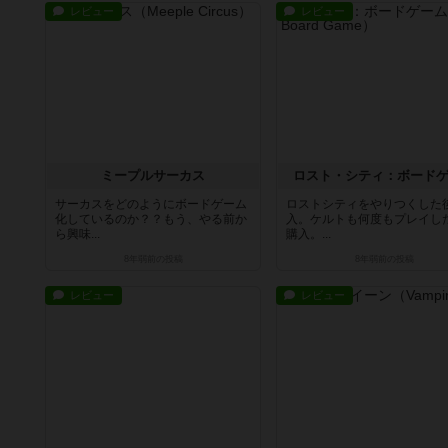
レビュー
レビュー
ミープルサーカス
ロスト・シティ：ボード
サーカスをどのようにボードゲーム
ロストシティをやりつくした
化しているのか？？もう、やる前か
入。ケルトも何度もプレイし
ら興味...
購入。...
8年弱前
の投稿
8年弱前
の投稿
レビュー
レビュー