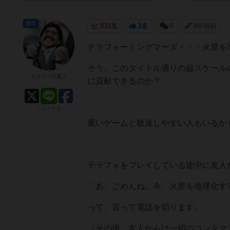
国王
831名
3名
0
8年弱前
テラフォーミングマーズ・・・火星を
そう、このタイトル通りの超スケール
おざかつ大魔王
に貢献できるのか？
シェアする
重いゲームと敬遠しやすい人もいるか
テラフォをプレイしている途中に友人
「あ、ごめんね。今、火星を地球化す
って、言って電話を切ります。
（その後、友人からは一切のコンタク