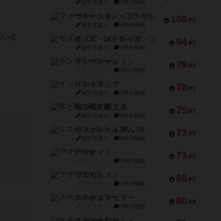
紹介文あり
1件の投稿
ファースト・イン・フライト
108
PT
紹介文あり
3件の投稿
思いま
モズビ－ズ・レイダ－ズ
94
PT
紹介文あり
1件の投稿
テンプテーション
79
PT
紹介文なし
2件の投稿
インドネシア
78
PT
紹介文あり
2件の投稿
宵と暁の呪文書
75
PT
紹介文あり
8件の投稿
リスボン・トラム 28
73
PT
紹介文あり
9件の投稿
アマナイト
73
PT
紹介文なし
1件の投稿
ブラヴェスト
66
PT
紹介文なし
1件の投稿
スペクタキュラー
60
PT
紹介文なし
1件の投稿
スモールワールド