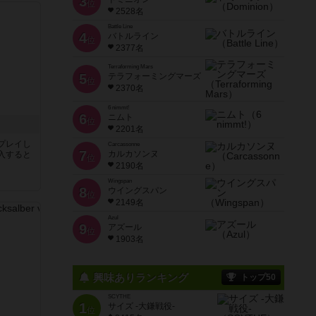
3
位
2528名
Battle Line
4
バトルライン
位
2377名
Terraforming Mars
5
テラフォーミングマーズ
位
2370名
6 nimmt!
6
ニムト
位
2201名
プレイし
Carcassonne
7
カルカソンヌ
入すると
位
2190名
Wingspan
8
ウイングスパン
位
2149名
Azul
9
アズール
位
1903名
興味ありランキング
トップ50
SCYTHE
1
サイズ -大鎌戦役-
位