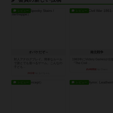
レビュー
レビュー
オバケだぞ～
南北戦争
対人アナログプレイ。簡単なルール
1983年にVictory Gamesが
で誰とでも遊べるゲーム。こんなの
『The Civil ...
子ども...
約4時間前
by Chaco
26分前
by おーちゃん
レビュー
レビュー