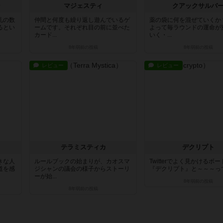
ン
マジェスティ
クアックサルバ
札の数
仲間と何度も繰り返し遊んでいるゲ
薬の袋に何を混ぜていくか
るとい
ームです。それぞれ目の前に並べた
よって毎ラウンドの運命が
カード...
いく・...
8年弱前
の投稿
8年弱前
の投稿
レビュー
レビュー
テラミスティカ
デクリプト
きな人
ルールブックの始まりが、カオスマ
Twitterでよく見かけるボ
道を感
ジシャンの議会の様子からストーリ
『デクリプト』と～～～っても
ーが始...
8年弱前
の投稿
8年弱前
の投稿