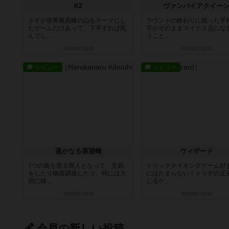
K2
ヴァンパイアクイー
さすが世界最高峰の山をテーマにし
ラウンドの終わりに残った手
たゲームだけあって、下手すれば死
字がそのままマイナス点にな
んでし...
うこと...
8年弱前
の投稿
8年弱前
の投稿
レビュー
レビュー
遥かなる喜望峰
ウィザード
7つの島を巡る商人となって、交易
トリックテイキングゲーム好
をしたり物資調達したり、時には大
にはたまらない！トリテの王
胆に移...
じるゲ...
8年弱前
の投稿
8年弱前
の投稿
会員の新しい投稿