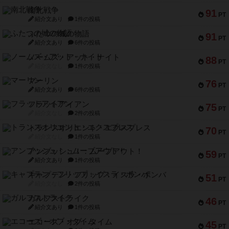
南北戦争
91
PT
紹介文あり
1件の投稿
ふたつの城の物語
91
PT
紹介文あり
6件の投稿
ノームズ・アット・ナイト
88
PT
紹介文なし
1件の投稿
マーリン
76
PT
紹介文あり
6件の投稿
フラットアイアン
75
PT
紹介文なし
2件の投稿
トランスオリエント・エクスプレス
70
PT
紹介文なし
1件の投稿
アンブッシュ！：ムーブアウト！
59
PT
紹介文あり
1件の投稿
キャプテン・フリップ：イスラ・ボンバ
51
PT
紹介文なし
2件の投稿
ガルフストライク
46
PT
紹介文あり
1件の投稿
エコーズ・オブ・タイム
45
PT