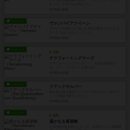
さすが世界最高峰の山をテーマにしたゲームだけ
あって、下手すれば死んでし...
8年弱前
の投稿
レビュー
ヴァンパイアクイーン
ラウンドの終わりに残った手札の数字がそのまま
マイナス点になるということ...
8年弱前
の投稿
レビュー
充実
テラフォーミングマーズ
テラフォーミングマーズ・・・火星を地球化す
る。そう、このタイトル通りの...
8年弱前
の投稿
レビュー
クアックサルバー
薬の袋に何を混ぜていくか？それによって毎ラウ
ンドの運命が変わっていく・...
8年弱前
の投稿
レビュー
充実
遥かなる喜望峰
7つの島を巡る商人となって、交易をしたり物資調