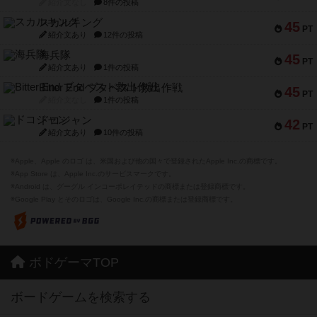
紹介文なし
8件の投稿
スカルキング
45
PT
紹介文あり
12件の投稿
海兵隊
45
PT
紹介文あり
1件の投稿
Bitter End ブタペスト救出作戦
45
PT
紹介文なし
1件の投稿
ドコジャン
42
PT
紹介文あり
10件の投稿
※Apple、Apple のロゴ は、米国および他の国々で登録されたApple Inc.の商標です。
※App Store は、Apple Inc.のサービスマークです。
※Android は、グーグル インコーポレイテッドの商標または登録商標です。
※Google Play とそのロゴは、Google Inc.の商標または登録商標です。
ボドゲーマTOP
ボードゲームを検索する