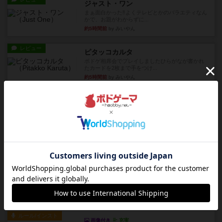
ジャスト・ワン
まぁ面白かった‼️よくテレビとかのバラエティなん
かで、お題がわからずに...
約5時間前
by みいやん
レビュー
ピタッコカルタ
ボドゲ相席会でプレイしましたひらがなが書かれ
たカードを2枚まで手をつけ...
約5時間前
by みいやん
ルール/インスト
画像付き
充実
ノームズ・アット・ナイト
ベネボレンス女王は、忠実な臣民を称えるための
祝宴を開こうとしています。...
約6時間前
by jurong
レビュー
画像付き
充実
フラットアイアン
1~2人に限定された、エンジンビルド系のシステ
ム選んだ企業ボードに街で...
約7時間前
by あくり
ルール/インスト
画像付き
充実