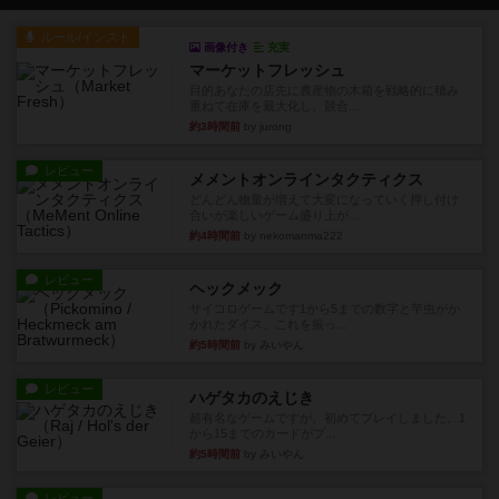
ルール/インスト
画像付き
充実
マーケットフレッシュ
目的あなたの店先に農産物の木箱を戦略的に積み
重ねて在庫を最大化し、競合...
約3時間前
by jurong
レビュー
メメントオンラインタクティクス
どんどん物量が増えて大変になっていく押し付け
合いが楽しいゲーム盛り上が...
約4時間前
by nekomanma222
レビュー
ヘックメック
サイコロゲームです1から5までの数字と芋虫がか
かれたダイス。これを振っ...
約5時間前
by みいやん
レビュー
ハゲタカのえじき
超有名なゲームですが、初めてプレイしました。1
から15までのカードがプ...
約5時間前
by みいやん
レビュー