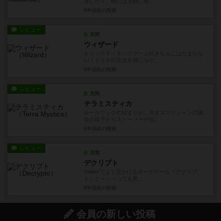
達したり、時には大胆に移...
8年弱前
の投稿
レビュー
充実
ウィザード
トリックテイキングゲーム好きな人にはたまらな
い！トリテの王道を感じるゲ...
8年弱前
の投稿
レビュー
充実
テラミスティカ
ルールブックの始まりが、カオスマジシャンの議
会の様子からストーリーが始...
8年弱前
の投稿
レビュー
充実
デクリプト
Twitterでよく見かけるボードゲーム『デクリプ
ト』と～～～っても気...
8年弱前
の投稿
会員の新しい投稿