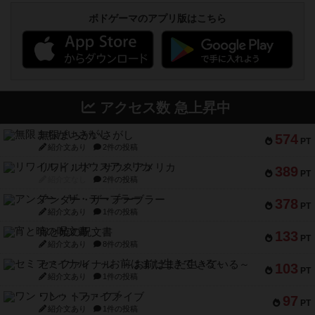
ボドゲーマのアプリ版はこちら
アクセス数 急上昇中
無限まちがいさがし
574
PT
紹介文あり
2件の投稿
リワイルド：サウスアメリカ
389
PT
紹介文なし
2件の投稿
アンダー・ザ・テーブラー
378
PT
紹介文あり
1件の投稿
宵と暁の呪文書
133
PT
紹介文あり
8件の投稿
セミファイナル ～お前はまだ生きている～
103
PT
紹介文あり
1件の投稿
ワン・トゥ・ファイブ
97
PT
紹介文あり
1件の投稿