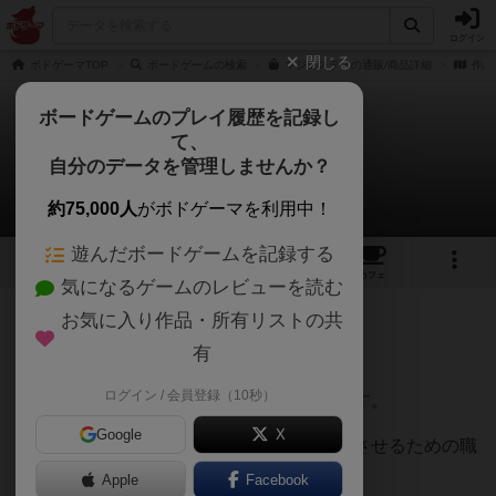
ログイン
閉じる
ボドゲーマTOP
ボードゲームの検索
マジェスティの通販/商品詳細
作品
ボードゲームのプレイ履歴を記録し
て、
マジェスティ
自分のデータを管理しませんか？
おざかつ大魔王さんのレビュー
約75,000人
がボドゲーマを利用中！
遊んだボードゲームを記録する
4
12
56
トップ
画像
動画
レビュー
カフェ
気になるゲームのレビューを読む
お気に入り作品・所有リストの共
623名
4名
0
8年弱前
有
ログイン / 会員登録（10秒）
仲間と何度も繰り返し遊んでいるゲームです。
Google
X
それぞれ目の前に並べたカードが国を発展させるための職
場になっています。
Apple
Facebook