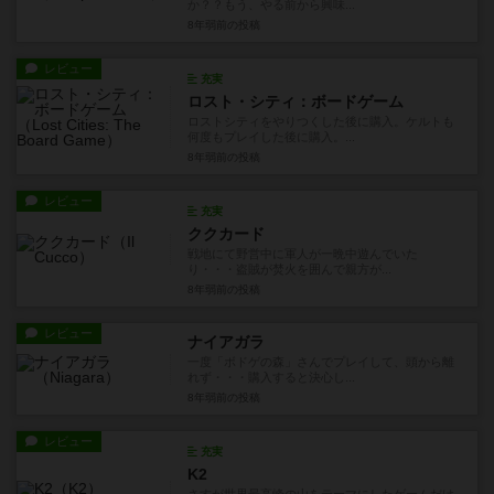
か？？もう、やる前から興味...
8年弱前
の投稿
レビュー
充実
ロスト・シティ：ボードゲーム
ロストシティをやりつくした後に購入。ケルトも
何度もプレイした後に購入。...
8年弱前
の投稿
レビュー
充実
ククカード
戦地にて野営中に軍人が一晩中遊んでいた
り・・・盗賊が焚火を囲んで親方が...
8年弱前
の投稿
レビュー
ナイアガラ
一度「ボドゲの森」さんでプレイして、頭から離
れず・・・購入すると決心し...
8年弱前
の投稿
レビュー
充実
K2