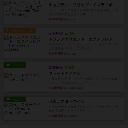
キャプテン・フリップ：イスラ・ボンバ
イスラ・ボンバを探しに出航!潜水艦を装備し、あ
なたの乗組員を監獄から解...
約10時間前
by jurong
ルール/インスト
画像付き
充実
トランスオリエント・エクスプレス
乗客の皆様、トランスオリエント・エクスプレス
にご乗車ありがとうございま...
約10時間前
by jurong
レビュー
画像付き
充実
フラットアイアン
世界に浸れる度 ☆☆☆☆★楽しさ ☆☆☆☆★
タイパ ☆☆☆☆☆マンハッ...
約12時間前
by DKnewyork
レビュー
花火：スターマイン
自分のカードは見えず他のプレイヤーのカードが
見える状態でカードを教えた...
約13時間前
by mob567