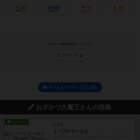
143
669
79
385
興味あり
経験あり
お気に入り
持ってる
ログイン/会員登録でコメント
ログインする
マジェスティのトップに戻る
おざかつ大魔王さんの投稿
レビュー
充実
ミープルサーカス
サーカスをどのようにボードゲーム化しているの