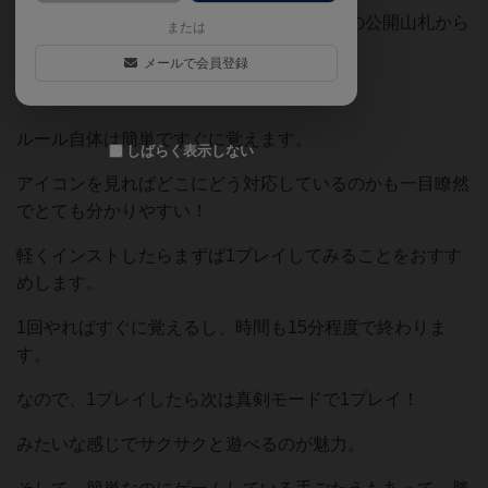
このカードのアイコンが同じ職人を真ん中の公開山札から
または
引いて配置し、お金を手にしていきます。
メールで会員登録
ルール自体は簡単ですぐに覚えます。
しばらく表示しない
アイコンを見ればどこにどう対応しているのかも一目瞭然
でとても分かりやすい！
軽くインストしたらまずば1プレイしてみることをおすす
めします。
1回やればすぐに覚えるし、時間も15分程度で終わりま
す。
なので、1プレイしたら次は真剣モードで1プレイ！
みたいな感じでサクサクと遊べるのが魅力。