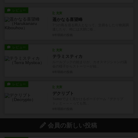
レビュー
充実
遥かなる喜望峰
7つの島を巡る商人となって、交易をしたり物資調
達したり、時には大胆に移...
8年弱前
の投稿
レビュー
充実
テラミスティカ
ルールブックの始まりが、カオスマジシャンの議
会の様子からストーリーが始...
8年弱前
の投稿
レビュー
充実
デクリプト
Twitterでよく見かけるボードゲーム『デクリプ
ト』と～～～っても気...
8年弱前
の投稿
会員の新しい投稿