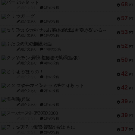
パーミッド
68
PT
紹介文なし
1件の投稿
クリーグ
57
PT
紹介文あり
1件の投稿
セミファイナル ～お前はまだ生きている～
53
PT
紹介文あり
1件の投稿
ふたつの街の物語
52
PT
紹介文あり
18件の投稿
クランク! ：冒険者たち（拡張）
50
PT
紹介文あり
4件の投稿
とうほうの！
42
PT
紹介文なし
1件の投稿
スターマイン・ラミー ポケット
42
PT
紹介文あり
2件の投稿
海兵隊
39
PT
紹介文あり
1件の投稿
スーパーストア3000
39
PT
紹介文なし
1件の投稿
フリップ７：復讐心とともに
37
PT
紹介文なし
2件の投稿