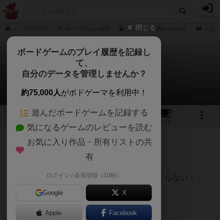
ログイン
閉じる
ボドゲーマTOP
ボードゲームの検索
ウィザードの通販/商品詳細
作品デ
ボードゲームのプレイ履歴を記録し
て、
ウィザード
自分のデータを管理しませんか？
おざかつ大魔王さんのレビュー
約75,000人
がボドゲーマを利用中！
遊んだボードゲームを記録する
7
5
24
トップ
画像
動画
レビュー
カフェ
気になるゲームのレビューを読む
お気に入り作品・所有リストの共
803名
5名
0
8年弱前
有
ログイン / 会員登録（10秒）
トリックテイキングゲーム好きな人にはたまらない！
Google
X
トリテの王道を感じるゲームです。
Apple
Facebook