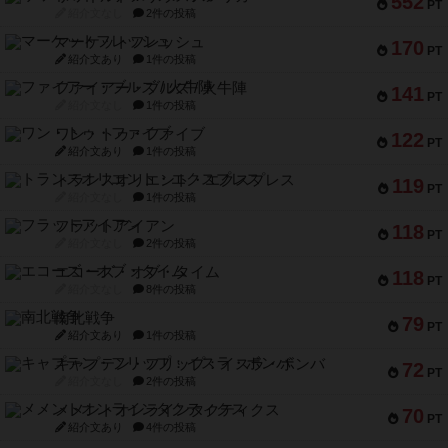
552
PT
紹介文なし
2件の投稿
マーケットフレッシュ
170
PT
紹介文あり
1件の投稿
ファイアー・ブルズ / 火牛陣
141
PT
紹介文なし
1件の投稿
ワン・トゥ・ファイブ
122
PT
紹介文あり
1件の投稿
トランスオリエント・エクスプレス
119
PT
紹介文なし
1件の投稿
フラットアイアン
118
PT
紹介文なし
2件の投稿
エコーズ・オブ・タイム
118
PT
紹介文なし
8件の投稿
南北戦争
79
PT
紹介文あり
1件の投稿
キャプテン・フリップ：イスラ・ボンバ
72
PT
紹介文なし
2件の投稿
メメントオンラインタクティクス
70
PT
紹介文あり
4件の投稿