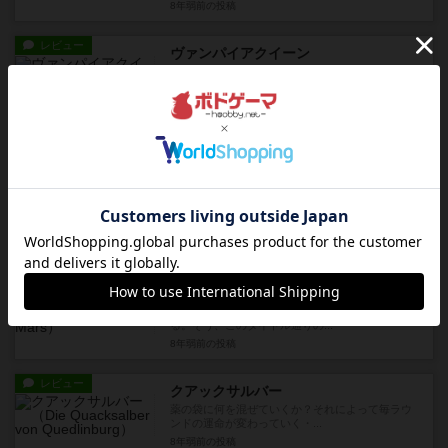
8年弱前
の投稿
レビュー
ヴァンパイアクイーン
ラウンドの終わりに残った手札の数字がそのまま
マイナス点になるということ...
8年弱前
の投稿
レビュー
充実
マジェスティ
仲間と何度も繰り返し遊んでいるゲームです。そ
れぞれ目の前に並べたカード...
8年弱前
の投稿
レビュー
充実
テラフォーミングマーズ
テラフォーミングマーズ・・・火星を地球化す
る。そう、このタイトル通りの...
8年弱前
の投稿
レビュー
クアックサルバー
薬の袋に何を混ぜていくか？それによって毎ラウ
ンドの運命が変わっていく・...
8年弱前
の投稿