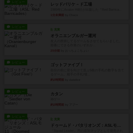
レビュー
レッドバリケ－ド工場
1989年にAvalon Hill社が出版した『Red Barrica...
1分未満前
by Chaco
レビュー
充実
オラニエンブルガー運河
友人の所持してるゲームをさせてもらいました。
順番にできる作業のいずれか...
25分前
by おっちょこちょい
レビュー
ゴットファイブ！
自分の前に背を向けて並ぶ5枚の手札の数字を当て
るゲーム。相手の手札/場...
約2時間前
by daisdice
レビュー
カタン
神ゲー
約2時間前
by アプー
レビュー
充実
ドゥームド・バタリオンズ：ASLモジュール11
『Squad Leader』用の追加マップとして発売され