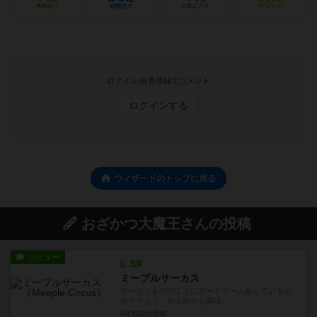
興味あり
経験あり
お気に入り
持ってる
ログイン/会員登録でコメント
ログインする
ウィザードのトップに戻る
おざかつ大魔王さんの投稿
レビュー
充実
ミープルサーカス
サーカスをどのようにボードゲーム化しているの
か？？もう、やる前から興味...
8年弱前
の投稿