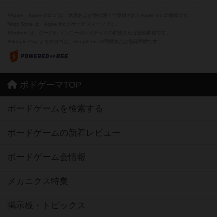
※Apple、Apple のロゴ は、米国および他の国々で登録されたApple Inc.の商標です。
※App Store は、Apple Inc.のサービスマークです。
※Android は、グーグル インコーポレイテッドの商標または登録商標です。
※Google Play とそのロゴは、Google Inc.の商標または登録商標です。
ボドゲーマTOP
ボードゲームを検索する
ボードゲームの新着レビュー
ボードゲーム会情報
メカニクス特集
掲示板・トピックス