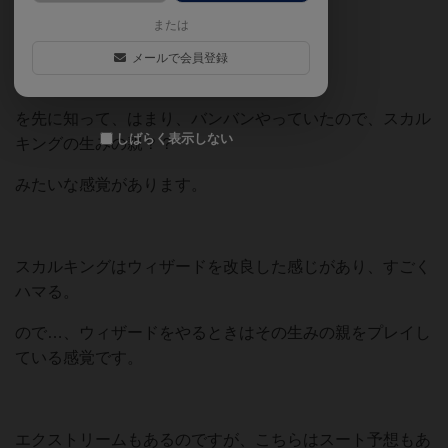
または
と、言いつつも・・・
メールで会員登録
「スカルキング」
を先に知って、はまり、バンバンやっていたので、スカル
しばらく表示しない
キングの生みの親？？
みたいな感覚があります。
スカルキングはウィザードを改良した感じがあり、すごく
ハマる。
ので…、ウィザードをやるときはその生みの親をプレイし
ている感覚です。
エクストリームもあるのですが、こちらはスート予想もあ