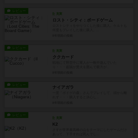
レビュー
充実
ロスト・シティ：ボードゲーム
ロストシティをやりつくした後に購入。ケルトも
何度もプレイした後に購入。...
8年弱前
の投稿
レビュー
充実
ククカード
戦地にて野営中に軍人が一晩中遊んでいた
り・・・盗賊が焚火を囲んで親方が...
8年弱前
の投稿
レビュー
ナイアガラ
一度「ボドゲの森」さんでプレイして、頭から離
れず・・・購入すると決心し...
8年弱前
の投稿
レビュー
充実
K2
さすが世界最高峰の山をテーマにしたゲームだけ
あって、下手すれば死んでし...