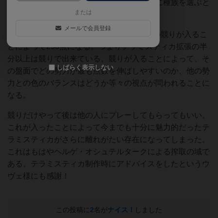
炎」には競りルールが示されている。最初に種族を選ぶと
または
きに、初期勝利点を使って競りを行うのだ。
メールで会員登録
テラミスティカは120点のゲームだが、この競りが入るこ
とによって250点になる。つまりテラミスティカ拡張の半
分以上は競りで出来ている。競りが入ることによって、そ
しばらく表示しない
の盤面でどの勢力が最も点数を伸ばしやすいのか、他の勢
力との色のバランスはどうか等々の視点が問われることに
なる。
競りだけやって後は他の人にプレーしてもらってもいい。
これが入ったことによって今までも十分に魅力的だったテ
ラミスティカがさらに離れがたい存在になってしまった。
これはもはやヘルゲ・オシュテルタークによる搾取の域で
ある。テラミスティカ制作時にアドバイスをしたというウ
ヴェ様にも感謝！
この投稿に
2
名が
ナイス！
しました