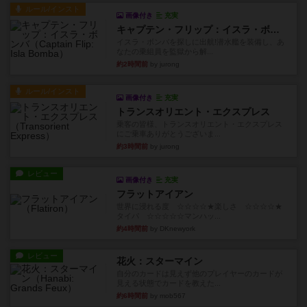
ルール/インスト
画像付き
充実
キャプテン・フリップ：イスラ・ボンバ
イスラ・ボンバを探しに出航!潜水艦を装備し、あ
なたの乗組員を監獄から解...
約2時間前
by jurong
ルール/インスト
画像付き
充実
トランスオリエント・エクスプレス
乗客の皆様、トランスオリエント・エクスプレス
にご乗車ありがとうございま...
約3時間前
by jurong
レビュー
画像付き
充実
フラットアイアン
世界に浸れる度 ☆☆☆☆★楽しさ ☆☆☆☆★
タイパ ☆☆☆☆☆マンハッ...
約4時間前
by DKnewyork
レビュー
花火：スターマイン
自分のカードは見えず他のプレイヤーのカードが
見える状態でカードを教えた...
約6時間前
by mob567