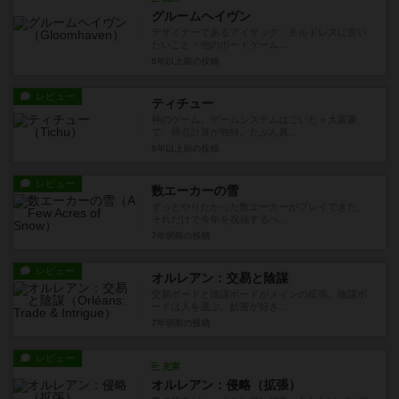
グルームヘイヴン
デザイナーであるアイザック・チルドレスに言い
たいこと・他のボードゲーム...
6年以上前
の投稿
レビュー
ティチュー
神のゲーム。ゲームシステムはごいた＋大富豪
で、得点計算が独特。たぶん真...
6年以上前
の投稿
レビュー
数エーカーの雪
ずっとやりたかった数エーカーがプレイできた。
それだけで今年を祝福するべ...
7年弱前
の投稿
レビュー
オルレアン：交易と陰謀
交易ボードと陰謀ボードがメインの拡張。陰謀ボ
ードは人を選ぶ。妨害が好き...
7年弱前
の投稿
レビュー
充実
オルレアン：侵略（拡張）