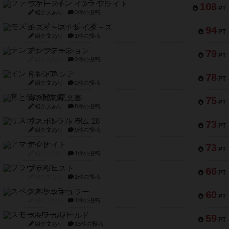
ファースト・イン・フライト
108
PT
紹介文あり
3件の投稿
モズビ－ズ・レイダ－ズ
94
PT
紹介文あり
1件の投稿
テンプテーション
79
PT
紹介文なし
2件の投稿
インドネシア
78
PT
紹介文あり
2件の投稿
宵と暁の呪文書
75
PT
紹介文あり
8件の投稿
リスボン・トラム 28
73
PT
紹介文あり
9件の投稿
アマナイト
73
PT
紹介文なし
1件の投稿
ブラヴェスト
66
PT
紹介文なし
1件の投稿
スペクタキュラー
60
PT
紹介文なし
1件の投稿
スモールワールド
59
PT
紹介文あり
13件の投稿