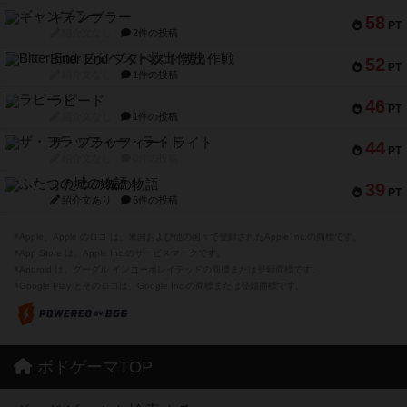
ギャンブラー
58
PT
紹介文なし
2件の投稿
Bitter End ブタペスト救出作戦
52
PT
紹介文なし
1件の投稿
ラピード
46
PT
紹介文なし
1件の投稿
ザ・フラッフィー・ライト
44
PT
紹介文なし
0件の投稿
ふたつの城の物語
39
PT
紹介文あり
6件の投稿
※Apple、Apple のロゴ は、米国および他の国々で登録されたApple Inc.の商標です。
※App Store は、Apple Inc.のサービスマークです。
※Android は、グーグル インコーポレイテッドの商標または登録商標です。
※Google Play とそのロゴは、Google Inc.の商標または登録商標です。
ボドゲーマTOP