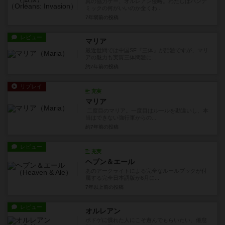
真の協力ゲー、オルレアン侵略。わたしはパンデ
ミックの何がいいのか全くわ...
7年弱前
の投稿
レビュー
マリア
最近世間では中国SF『三体』が話題ですが、マリ
アの魅力も実質三体問題に...
約7年前
の投稿
リプレイ
充実
マリア
二度目のマリア。一度目はルールを勘違いし、本
当はできない強行軍からの...
約7年前
の投稿
レビュー
充実
ヘブン＆エール
あのアークライトによる完全なルールブックが付
属する完全日本語版が6月に...
7年以上前
の投稿
レビュー
オルレアン
ボドゲに慣れた人にこそ遊んでもらいたい、倦怠