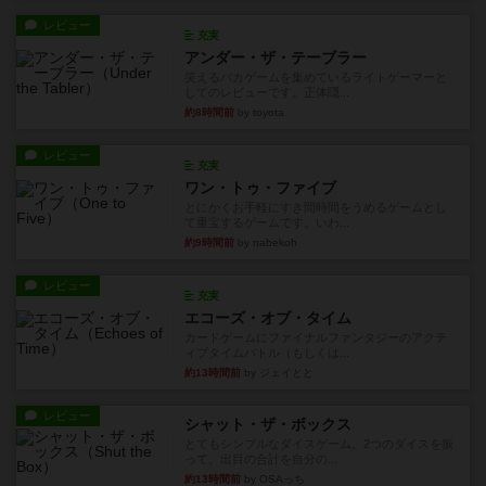
レビュー
充実
アンダー・ザ・テーブラー
笑えるバカゲームを集めているライトゲーマーと
してのレビューです。正体隠...
約8時間前
by toyota
レビュー
充実
ワン・トゥ・ファイブ
とにかくお手軽にすき間時間をうめるゲームとし
て重宝するゲームです。いわ...
約9時間前
by nabekoh
レビュー
充実
エコーズ・オブ・タイム
カードゲームにファイナルファンタジーのアクテ
ィブタイムバトル（もしくは...
約13時間前
by ジェイとと
レビュー
シャット・ザ・ボックス
とてもシンプルなダイスゲーム。2つのダイスを振
って、出目の合計を自分の...
約13時間前
by OSAっち