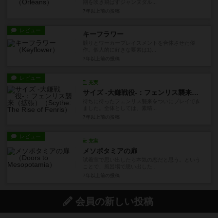
期を吹き飛ばすジャンヌダル...
7年以上前
の投稿
レビュー
キーフラワー
競りとワーカープレイスメントを合体させた傑
作。個人的に好きな要素は1)...
7年以上前
の投稿
レビュー
充実
サイズ -大鎌戦役-：フェンリス襲来（拡張）
待ちに待ったフェンリス襲来をついにプレイでき
ました。全体としては、素晴...
7年以上前
の投稿
レビュー
充実
メソポタミアの扉
試着室で思い出したら本気の恋だと思う。という
ことで、風呂場で思い出した...
7年以上前
の投稿
会員の新しい投稿