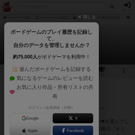
ログイン
閉じる
ボドゲーマTOP
ボードゲームの検索
テラミスティカの通販/商品詳細
作
ボードゲームのプレイ履歴を記録し
て、
テラミスティカ
自分のデータを管理しませんか？
MC流れ弾さんのレビュー
約75,000人
がボドゲーマを利用中！
遊んだボードゲームを記録する
13
29
129
トップ
画像
動画
レビュー
カフェ
気になるゲームのレビューを読む
お気に入り作品・所有リストの共
701名
2名
0
6年以上前
有
ログイン / 会員登録（10秒）
テラミスティカは競りゲーである。〇か✖か？
Google
X
この質問がテストに出たら、たいていの人が✖を選んでし
まうと思う。でもちょっと待ってほしい。拡張の「氷と
Apple
Facebook