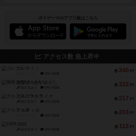
ボドゲーマのアプリ版はこちら
アクセス数 急上昇中
コレクト！
340
PT
紹介文なし
1件の投稿
無限まちがいさがし
322
PT
紹介文あり
2件の投稿
ガルフストライク
217
PT
紹介文あり
1件の投稿
クルティボ
203
PT
紹介文なし
1件の投稿
1809
112
PT
紹介文あり
1件の投稿