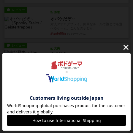
レビュー
充実
オバケだぞ～
対人アナログプレイ。簡単なルールで誰とでも遊
べるゲーム。こんなの子ども...
約15時間前
by おーちゃん
レビュー
充実
南北戦争
1983年にVictory Gamesが出版した『The Civil ...
約18時間前
by Chaco
レビュー
画像付き
ファイアー・ブルズ / 火牛陣
火牛を引き連れて敵を殲滅させる。縦か斜めで前2
列まで攻撃できるが、自分...
約20時間前
by うらまこ
レビュー
フリップ７
カードをめくるかパスをするかを決めてパスした
時のカード数字が得点になる...
約21時間前
by mob567