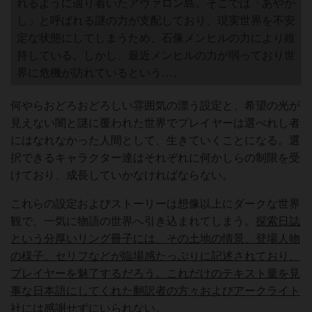
れるように辿り着いたアヴァロン島。そこでは「あやか
し」と呼ばれる謎の力が支配しており、現実世界を不安
定な状態にしてしまうため、石像メンヒルの力により維
持している。しかし、最近メンヒルの力が弱っており世
界に危機が訪れているという…。
何やらおどろおどろしい雰囲気の漂う設定と、希望の光が
見えない闇と謎に覆われた世界でプレイヤーは選べれし者
にはなれなかった人間として、生きていくことになる。選
択できるキャラクター達はそれぞれに何かしらの制限を受
けており、成長していかなければならない。
これらの設定およびストーリーは想像以上にダークな世界
観で、一気に物語の世界へ引き込まれてしまう。
探索日誌
という分厚いリング冊子には、その土地の情景、登場人物
の様子、セリフなどが臨場感たっぷりに記述されており、
プレイヤーを魅了するだろう。これだけのテキスト量を見
事な日本語にしてくれた翻訳者の方々およびアークライト
社には感謝せずにいられない。