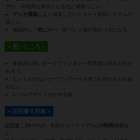
グ
が、何時間も夢中になるほど素晴らしい。
デッキ構築
により成長していくカード戦闘システムが
楽しい。
挑戦的な「
死にゲー
」的プレイ感が病みつきになる。
＜悪いところ＞
本格的な暗いダークファンタジー世界観は好みが分か
れそう。
ヒントの少ないオープンワールド感で心折れるかも知
れない。
レベルデザインがやや大味。
＜説明書＆対象＞
説明書：
24ページ
。初回チュートリアルは
1時間30分
ほ
ど。