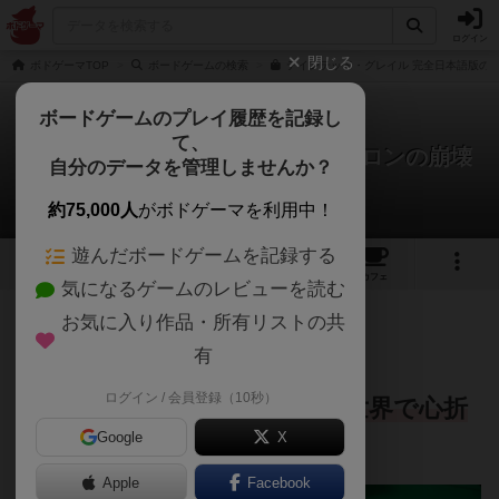
ログイン
閉じる
ボドゲーマTOP
ボードゲームの検索
テインテッド・グレイル 完全日本語版の通
ボードゲームのプレイ履歴を記録し
て、
テインテッド・グレイル：アヴァロンの崩壊
自分のデータを管理しませんか？
Sato39さんのレビュー
約75,000人
がボドゲーマを利用中！
遊んだボードゲームを記録する
1
9
22
トップ
画像
動画
レビュー
カフェ
気になるゲームのレビューを読む
お気に入り作品・所有リストの共
1533名
21名
0
4年以上前
有
ログイン / 会員登録（10秒）
《重厚なダークファンタジー世界で心折
Google
X
られるデッキ構築RPG》
Apple
Facebook