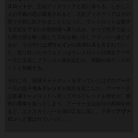
スロット
が、王妃グィネヴィアと恋に落ちる。しかし二
人の不義の恋が露見されると、王妃グィネヴィアはその
罪で火刑に処されることとなった。ランスロットは愛す
る王妃を守るため処刑場へ乗り込み、かつて味方であっ
た騎士団を斬り殺して王妃を救い出しフランスへ逃亡す
るが、その中には
ガウェイン
の弟
ガレス
も含まれてい
た。怒り狂ったガウェインはランスロット討伐をアーサ
ー王に主張しフランスへ攻め込むが、死闘の末ランスロ
ットと和解する。
そのころ、居城キャメロットを守っていたはずのアーサ
ー王の息子
モルドレッド
が反乱を起こした。アーサー王
は急遽キャメロットへ戻ってモルドレッドを倒すが、瀕
死の重傷を負ってしまう。アーサー王は自分の死期を悟
ると、エクスカリバーを湖の乙女に返し、小舟で
アヴァ
ロン
へと運ばれていった…。