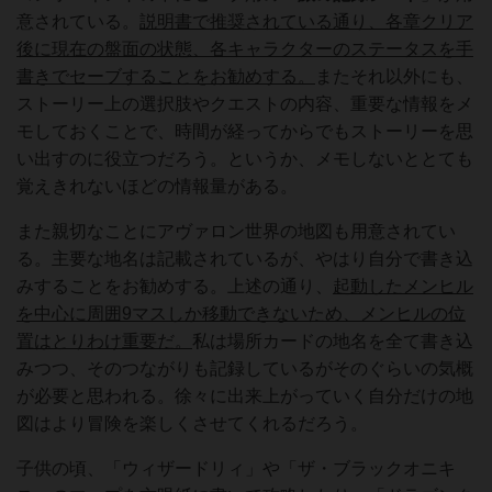
意されている。
説明書で推奨されている通り、各章クリア
後に現在の盤面の状態、各キャラクターのステータスを手
書きでセーブすることをお勧めする。
またそれ以外にも、
ストーリー上の選択肢やクエストの内容、重要な情報をメ
モしておくことで、時間が経ってからでもストーリーを思
い出すのに役立つだろう。というか、メモしないととても
覚えきれないほどの情報量がある。
また親切なことにアヴァロン世界の地図も用意されてい
る。主要な地名は記載されているが、やはり自分で書き込
みすることをお勧めする。上述の通り、
起動した
メンヒル
を中心に周囲9マスしか移動できないため、メンヒルの位
置はとりわけ重要だ。
私は場所カードの地名を全て書き込
みつつ、そのつながりも記録しているがそのぐらいの気概
が必要と思われる。徐々に出来上がっていく自分だけの地
図はより冒険を楽しくさせてくれるだろう。
子供の頃、「ウィザードリィ」や「ザ・ブラックオニキ