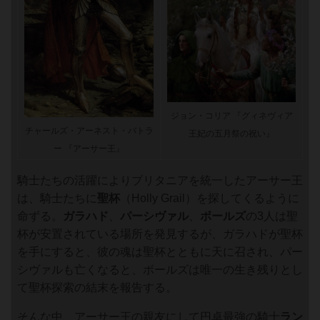
ジョン・コリア 『グィネヴィア
チャールズ・アーネスト・バトラ
王妃の五月祭の祝い』
ー 『アーサー王』
騎士たちの活躍によりブリタニアを統一したアーサー王
は、騎士たちに
聖杯
（Holly Grail）を探してくるように
命ずる。
ガラハド
、
パーシヴァル
、
ボールズ
の3人は聖
杯が安置されている場所を発見するが、ガラハドが聖杯
を手にすると、彼の魂は聖杯とともに天に召され、パー
シヴァルも亡くなると、ボールズは唯一の生き残りとし
て聖杯探索の結末を報告する。
そんな中、アーサー王の親友にして円卓最強の騎士
ラン