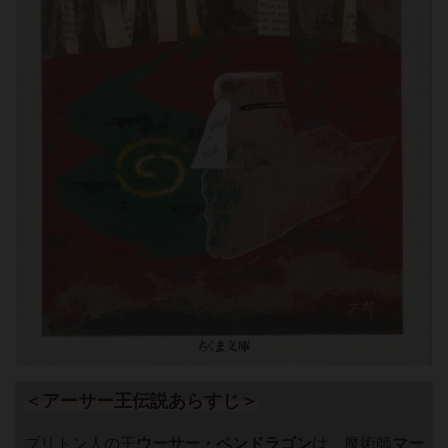
＜アーサー王伝説あらすじ＞
ブリトン人の王
ウーサー・ペンドラゴン
は、魔術師
マー