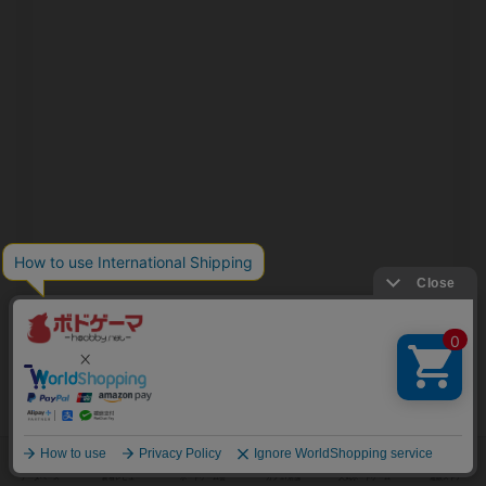
テインテッド・グレイル 完全日本語版の通販
200ページ超のシナリオで贈る協力型ダークファンタジ
ー。 師が成しえなかった無理難題に挑み、アヴァロン島
の崩壊を防げ!
1～2営業日以内に発送
日本語ルール付き/日本語版