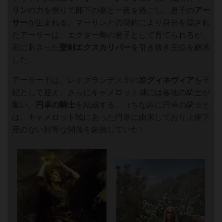
リン
の力を借りて部下の妻と一夜を過ごし、息子の
アー
サー
が生まれる。マーリンとの契約により身分を隠され
たアーサーは、エクター卿の息子として育てられるが、
石に刺さった
聖剣エクスカリバー
を引き抜き王位を継承
した。
アーサー王は、レオグランデス王の娘
グィネヴィア
を王
妃として迎え、さらにキャメロット城には各地の騎士が
集い、
円卓の騎士
を結成する。（ちなみに円卓の騎士と
は、キャメロット城にあった円卓に由来しており上座下
座のない対等な関係を象徴していた）