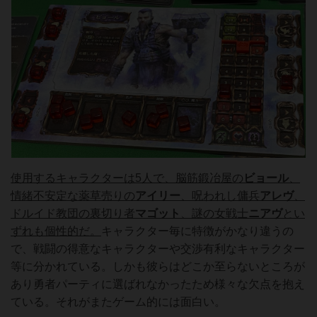
使用するキャラクターは5人で、脳筋鍛冶屋の
ビョール
、
情緒不安定な薬草売りの
アイリー
、呪われし傭兵
アレヴ
、
ドルイド教団の裏切り者
マゴット
、謎の女戦士
ニアヴ
とい
ずれも個性的だ。
キャラクター毎に特徴がかなり違うの
で、戦闘の得意なキャラクターや交渉有利なキャラクター
等に分かれている。しかも彼らはどこか至らないところが
あり勇者パーティに選ばれなかったため様々な欠点を抱え
ている。それがまたゲーム的には面白い。