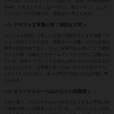
ゲーム的には4人までプレイ可能だが、BGG（Boad Game
Geek）を見るとベストは1〜2人だ。私はソロプレイしか
していないので想像だが、理由は2つ考えられる。
＜1. テキスト文章量が多く朗読は大変＞
メンヒルを起動して新しい土地に移動するとまず探索アク
ションを行うことになる。場所カードの裏にはその土地の
情景が記述されており、さらに探索日誌を読むことで選択
できる行動、分岐などがゲームブックさながらに記載され
ている。複数人でプレイする場合は誰かがこれを読み上げ
ることになるが、文章量が多いためいささか大変だろう。
しかし2人ぐらいなら、各々が黙読で読むことは可能と考
えられる。
＜2. オリジナルルールはかなりの高難度＞
上述の通り、オリジナルのルールでプレイすると序盤は特
に攻略が難しい高難度となっている。ソロプレイなら自分