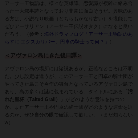
アーサー王物語は、様々な英雄譚、恋愛譚が複雑に絡み合
った一大叙事詩となっており非常に面白そうだ。興味のあ
る方は、小説なり映画（どちらもかなり古い）を堪能して
ぜひアーサリアン（アーサー王伝説オタク）になると良い
だろう。（参考：
海外ドラマブログ「アーサー王物語のあ
らすじ エクスカリバー、円卓の騎士って何？」
）
＜アヴァロン島にきた後日譚＞
アヴァロン島の場所には諸説あるが、正確なところは不明
だ。少し設定は違うが、このアーサー王と円卓の騎士団が
やってきた島こそ今作の舞台となっているアヴァロン島で
あり、島の多くは謎に包まれている。タイトルにある「
汚
れた聖杯（Taited Grail）
」がどのような意味を持つの
か、またアーサー王や円卓の騎士団がどのような運命を辿
るのか、ぜひ自分の眼で確認して欲しい。（まだ知らない
w）