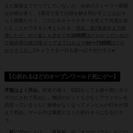
まだ最後までクリアしていないが、全体のストーリー展開
は分岐が多く、1週目で全ての謎を解き明かすことはおそ
らく困難だろう。このためキャラクターを変えて何度か楽
しむことができると考えられる。
現在、第7章途中まで経
過したが、やり直しも含めて約
30時間
ほどかかっているの
で最終章の第15章クリアまではおよそ
60〜75時間
ほどか
かりそうだ。
5キャラクター分も遊べば十分だろうw
【心折れるほどのオープンワールド死にゲー】
序盤はよく死ぬ。
前述の通り、戦闘をしても猪や鹿にボコ
ボコにされて死ぬし、物語のヒントも少なくアヴァロンを
彷徨っているうちに食糧がなくなってメンヒルの灯火が消
えて死ぬ。ゲーム中は幾度となく心折れそうになるだろ
う。
「
死にゲー
」とは、「魔界村」や「ダークソウル」などの