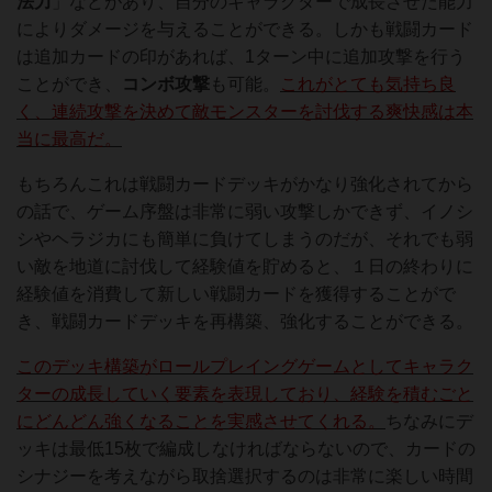
法力
」などがあり、自分のキャラクターで成長させた能力
によりダメージを与えることができる。しかも戦闘カード
は追加カードの印があれば、1ターン中に追加攻撃を行う
ことができ、
コンボ攻撃
も可能。
これがとても気持ち良
く、連続攻撃を決めて敵モンスターを討伐する爽快感は本
当に最高だ。
もちろんこれは戦闘カードデッキがかなり強化されてから
の話で、ゲーム序盤は非常に弱い攻撃しかできず、イノシ
シやヘラジカにも簡単に負けてしまうのだが、それでも弱
い敵を地道に討伐して経験値を貯めると、１日の終わりに
経験値を消費して新しい戦闘カードを獲得することがで
き、戦闘カードデッキを再構築、強化することができる。
このデッキ構築がロールプレイングゲームとしてキャラク
ターの成長していく要素を表現しており、経験を積むごと
にどんどん強くなることを実感させてくれる。
ちなみにデ
ッキは最低15枚で編成しなければならないので、カードの
シナジーを考えながら取捨選択するのは非常に楽しい時間