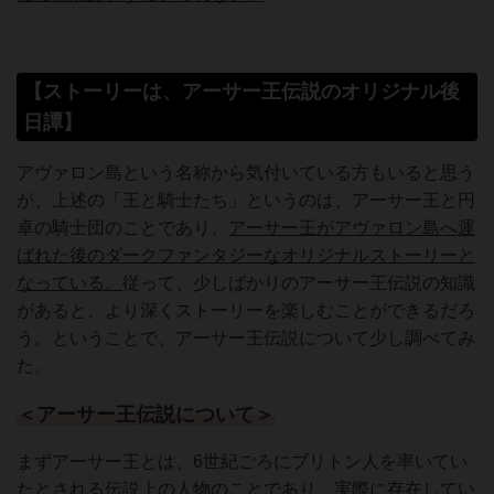
【ストーリーは、アーサー王伝説のオリジナル後
日譚】
アヴァロン島という名称から気付いている方もいると思う
が、上述の「王と騎士たち」というのは、アーサー王と円
卓の騎士団のことであり、
アーサー王がアヴァロン島へ運
ばれた後のダークファンタジーなオリジナルストーリーと
なっている。
従って、少しばかりのアーサー王伝説の知識
があると、より深くストーリーを楽しむことができるだろ
う。ということで、アーサー王伝説について少し調べてみ
た。
＜アーサー王伝説について＞
まずアーサー王とは、6世紀ごろにブリトン人を率いてい
たとされる伝説上の人物のことであり、実際に存在してい