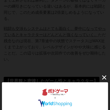
まで上昇させれば勝利だ。ダメージの蓄積ではなくマーカ
ーの綱引きになっている違いはあるが、基本的には戦闘と
同じで、このため成長要素は2倍楽しめるようになってい
る。
戦闘も交渉もシステムはとても面白く、夢中になってやっ
ているとキャラクターはどんどんと強くなっていく。
ただ
残念なのは現在、第7章途中の状態でステータスはMAX近
くまで上がっており、レベルデザインがやや大味に感じる
ことだ。この辺りは拡張や次回作での改善をぜひ期待した
い。
【世界観と密接したゲーム性とキャラクター】