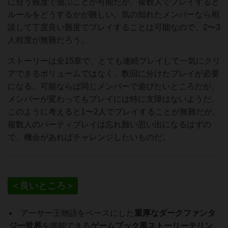
に合う難度で遊ぶことが可能だが、複数人でプレイすると
ルールをどうするかが難しい。気の知れたメンバーなら相
談して丁度良い難度でプレイすることは可能なので、2〜3
人程度が無難だろう。
ストーリーは全15章で、とても連続プレイして一気にクリ
アできるボリュームではなく、数回に分けたプレイが必要
になる。可能ならば同じメンバーで遊びたいところだが、
メンバーが変わってもプレイには特に支障はないようだ。
このように考えると1〜2人でプレイすることが無難だが、
複数人のパーティプレイは忘れ難い思い出になるはずの
で、機会があればチャレンジしたいものだ。
＜良いところ＞
アーサー王物語をベースにした
重厚なダークファンタ
ジー世界
を堪能できる
ゲームブック風ストーリーテリン