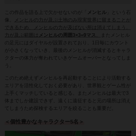
この作品を語る上で欠かせないのが「
メンヒル
」という石
像。
メンヒルの力が及ぶ土地のみ現実世界に留まることが
できるため、メンヒルの力が及ばない所は消えてしまう。
力が及ぶ範囲は
メンヒルの周囲3×3=9マス
。
またメンヒル
の足元にはダイヤルが設置されており、1日毎にカウント
が小さくなっていき、最後のメンヒルが消滅するとキャラ
クターの体力が奪われていきゲームオーバーとなってしま
う。
このため絶えずメンヒルを再起動することにより活動する
エリアを活性化しておく必要があり、世界観とゲーム性が
上手くマッチしていると感じる。またメンヒルは最大で3
体までしか建設できず、遠くに遠征すると元の場所は消え
てしまうため探検するエリアを絞ることも重要だ。
＜個性豊かなキャラクター5名＞