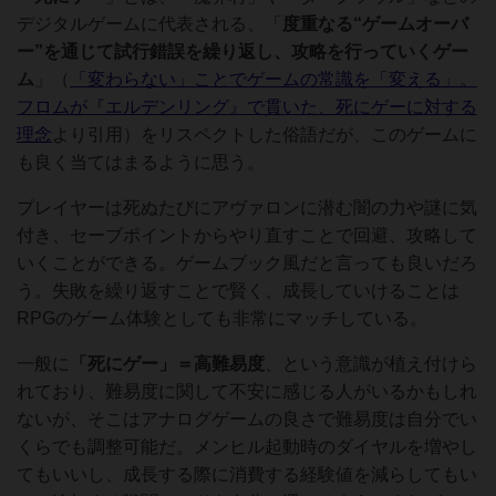
デジタルゲームに代表される、「
度重なる“ゲームオーバ
ー”を通じて試行錯誤を繰り返し、攻略を行っていくゲー
ム
」（
「変わらない」ことでゲームの常識を「変える」。
フロムが『エルデンリング』で貫いた、死にゲーに対する
理念
より引用）をリスペクトした俗語だが、このゲームに
も良く当てはまるように思う。
プレイヤーは死ぬたびにアヴァロンに潜む闇の力や謎に気
付き、セーブポイントからやり直すことで回避、攻略して
いくことができる。ゲームブック風だと言っても良いだろ
う。失敗を繰り返すことで賢く、成長していけることは
RPGのゲーム体験としても非常にマッチしている。
一般に
「死にゲー」＝高難易度
、という意識が植え付けら
れており、難易度に関して不安に感じる人がいるかもしれ
ないが、そこはアナログゲームの良さで難易度は自分でい
くらでも調整可能だ。メンヒル起動時のダイヤルを増やし
てもいいし、成長する際に消費する経験値を減らしてもい