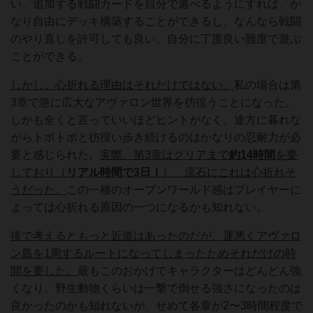
い。追加する戦闘カードを自分で選べるようにすれば、か
なり自由にデッキ構築することができるし、なんなら戦闘
のやり直しを許可しても良い。自分に丁度良い難度で遊ぶ
ことができる。
しかし、心折れる理由はそれだけではない。
私の場合は第
3章で急に広大なアヴァロン世界を彷徨うことになった。
しかも全くと言っていいほどヒントがなく、途方に暮れな
がらトボトボと彷徨い歩き続けるのはかなりの忍耐力が必
要と感じられた。
実際、第3章はクリアまで
約
14時間
を要
しており（
リアル時間で3日！
）、流石にこれは心折れそ
うだった。
この一種のオープンワールド感はプレイヤーに
よっては心折れる原因の一つになるかも知れない。
後で考えるともっと近道はあったのだが、運悪くアヴァロ
ン島を1周するルートになってしまったためそれだけの時
間を要した。
最もこのおかげでキャラクターはどんどん強
くなり、野生動物くらいは一撃で倒せる強さになったのは
良かったのかも知れないが、せめて各章が2〜3時間程度で