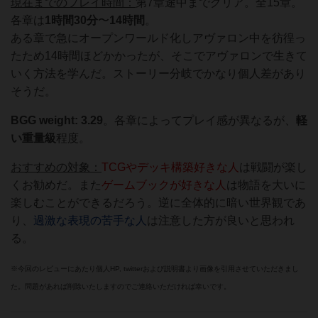
現在までのプレイ時間：
第7章途中までクリア。全15章。
各章は
1時間30分
〜
14時間
。
ある章で急にオープンワールド化しアヴァロン中を彷徨っ
たため14時間ほどかかったが、そこでアヴァロンで生きて
いく方法を学んだ。ストーリー分岐でかなり個人差があり
そうだ。
BGG weight: 3.29
。各章によってプレイ感が異なるが、
軽
い重量級
程度。
おすすめの対象：
TCGやデッキ構築好きな人
は戦闘が楽し
くお勧めだ。また
ゲームブックが好きな人
は物語を大いに
楽しむことができるだろう。逆に全体的に暗い世界観であ
り、
過激な表現の苦手な人
は注意した方が良いと思われ
る。
※今回のレビューにあたり個人HP, twitterおよび説明書より画像を引用させていただきまし
た。問題があれば削除いたしますのでご連絡いただければ幸いです。