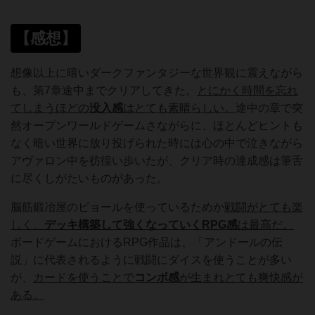
【感想】
想像以上に暗いダークファンタジーな世界観に震えながら
も、第7章途中までクリアしてきた。
とにかく時間を忘れ
てしまうほどの
没入感
はとても素晴らしい。
途中の章で突
然オープンワールドゲームさながらに、ほとんどヒントも
なく暗い世界に放り投げられた時には心の中で泣きながら
アヴァロン中を彷徨い歩いたが、クリア時の達成感は筆舌
に尽くしがたいものがあった。
脳筋鍛冶屋のビョールを使っているためか
戦闘がとても楽
しく、
デッキ構築して強くなっていくRPG感
は最高だ。
ボードゲームにおけるRPG作品は、「アンドールの伝
説」に代表されるように戦闘にダイスを使うことが多い
が、
カードを使うことで
コンボ感
が生まれとても爽快感が
ある。