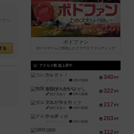
アクシ
ボドファン
する
ボードゲームに特化したクラウドファンディング
アクセス数 急上昇中
コレクト！
340
PT
紹介文なし
1件の投稿
無限まちがいさがし
322
PT
紹介文あり
2件の投稿
ガルフストライク
217
PT
紹介文あり
1件の投稿
クルティボ
203
PT
紹介文なし
1件の投稿
1809
112
PT