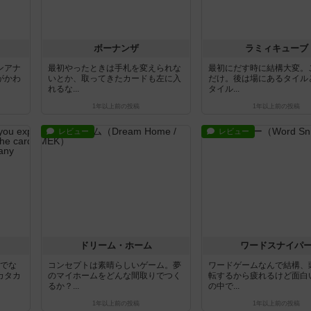
ボーナンザ
ラミィキューブ
ンアナ
最初やったときは手札を変えられな
最初にだす時に結構大変。
がかわ
いとか、取ってきたカードも左に入
だけ。後は場にあるタイル
れるな...
タイル...
1年以上前
の投稿
1年以上前
の投稿
レビュー
レビュー
ドリーム・ホーム
ワードスナイパ
人でな
コンセプトは素晴らしいゲーム。夢
ワードゲームなんで結構、
カタカ
のマイホームをどんな間取りでつく
転するから疲れるけど面白
るか？...
の中で...
1年以上前
の投稿
1年以上前
の投稿