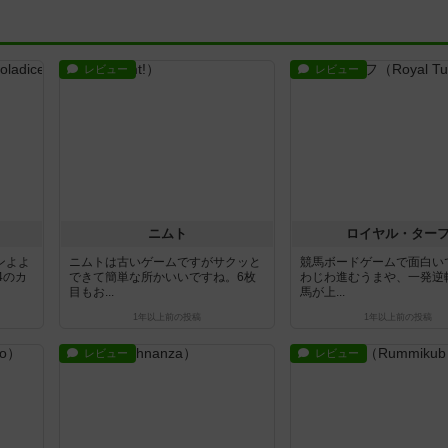
レビュー
レビュー
ス
ニムト
ロイヤル・ター
ンよよ
ニムトは古いゲームですがサクッと
競馬ボードゲームで面白い
4のカ
できて簡単な所かいいですね。6枚
わじわ進むうまや、一発逆
目もお...
馬が上...
1年以上前
の投稿
1年以上前
の投稿
レビュー
レビュー