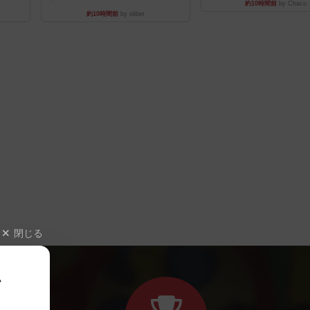
約10時間前
by Chaco
約10時間前
by oliber
閉じる
、