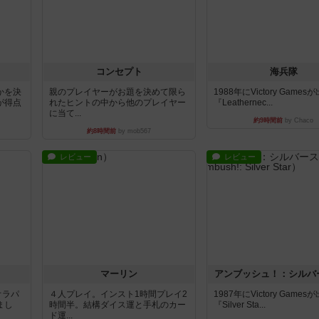
コンセプト
海兵隊
かを決
親のプレイヤーがお題を決めて限ら
1988年にVictory Game
が得点
れたヒントの中から他のプレイヤー
『Leathernec...
に当て...
約9時間前
by Chaco
約8時間前
by mob567
レビュー
レビュー
マーリン
アンブッシュ！：シルバ
オラパ
４人プレイ。インスト1時間プレイ2
1987年にVictory Game
まし
時間半。結構ダイス運と手札のカー
『Silver Sta...
ド運...