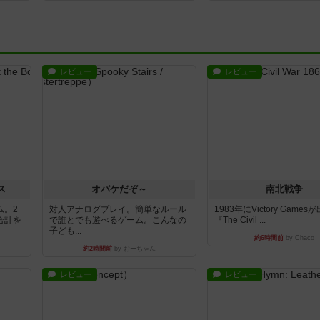
レビュー
レビュー
ス
オバケだぞ～
南北戦争
ム。2
対人アナログプレイ。簡単なルール
1983年にVictory Game
合計を
で誰とでも遊べるゲーム。こんなの
『The Civil ...
子ども...
約6時間前
by Chaco
約2時間前
by おーちゃん
レビュー
レビュー