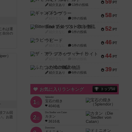
59
PT
紹介文あり
13件の投稿
ギャンブラー
58
PT
紹介文なし
2件の投稿
Bitter End ブタペスト救出作戦
52
これは運
PT
紹介文なし
1件の投稿
と自分の
ラピード
46
PT
紹介文なし
1件の投稿
ザ・フラッフィー・ライト
44
PT
紹介文なし
0件の投稿
ふたつの城の物語
39
PT
紹介文あり
6件の投稿
お気に入りランキング
トップ50
Splendor
1
宝石の煌き
位
ー
4040名
頭フル回
Die Siedler von Catan
2
カタン
い。お題
位
3616名
Dominion
ドミニオン