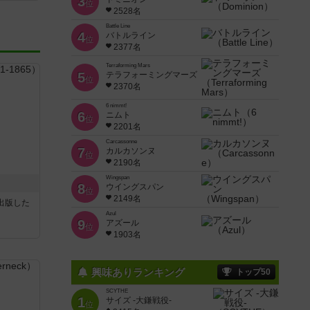
3
位
2528名
Battle Line
4
バトルライン
位
2377名
Terraforming Mars
5
テラフォーミングマーズ
位
2370名
6 nimmt!
6
ニムト
位
2201名
Carcassonne
7
カルカソンヌ
位
2190名
Wingspan
8
ウイングスパン
位
2149名
sが出版した
Azul
9
アズール
位
1903名
興味ありランキング
トップ50
SCYTHE
1
サイズ -大鎌戦役-
位