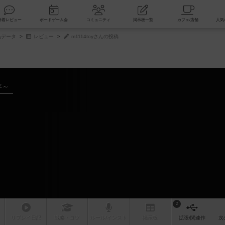
索
新着レビュー
ボードゲーム会
コミュニティ
掲示板一覧
品データ
レビュー
m1114toyさんの投稿
年～
2
リプレイ
日記
戦略
・コツ
ルール
/インスト
掲示板
拡張/関連
作
次