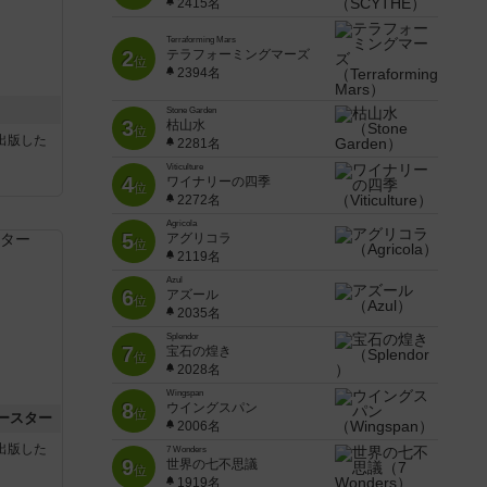
2415名
Terraforming Mars
2
テラフォーミングマーズ
位
2394名
Stone Garden
3
枯山水
位
sが出版した
2281名
Viticulture
4
ワイナリーの四季
位
2272名
Agricola
5
アグリコラ
位
2119名
Azul
6
アズール
位
2035名
Splendor
7
宝石の煌き
位
2028名
Wingspan
8
ウイングスパン
位
ースター
2006名
sが出版した
7 Wonders
9
世界の七不思議
位
1919名