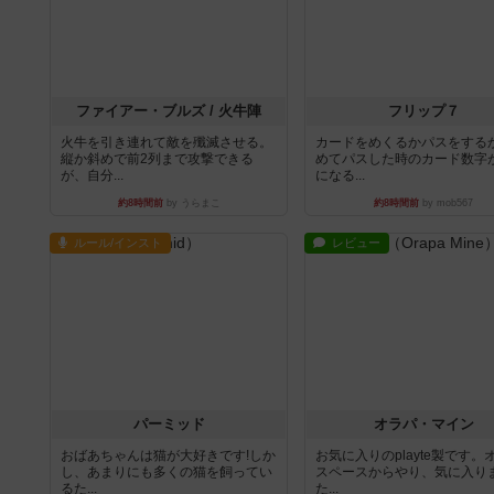
ファイアー・ブルズ / 火牛陣
フリップ７
火牛を引き連れて敵を殲滅させる。
カードをめくるかパスをする
縦か斜めで前2列まで攻撃できる
めてパスした時のカード数字
が、自分...
になる...
約8時間前
by うらまこ
約8時間前
by mob567
ルール/インスト
レビュー
パーミッド
オラパ・マイン
おばあちゃんは猫が大好きです!しか
お気に入りのplayte製です。
し、あまりにも多くの猫を飼ってい
スペースからやり、気に入り
るた...
た...