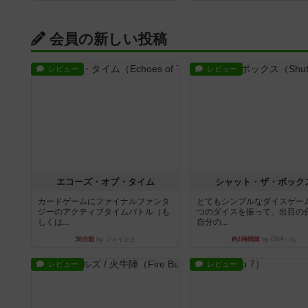
会員の新しい投稿
レビュー
レビュー
エコーズ・オブ・タイム
シャット・ザ・ボック
カードゲームにファイナルファンタ
とてもシンプルなダイスゲー
ジーのアクティブタイムバトル（も
つのダイスを振って、出目の
しくは...
自分の...
38分前
by ジェイとと
約1時間前
by OSAっち
レビュー
レビュー