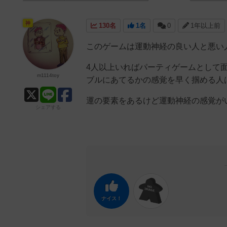
神
130名
1名
0
1年以上前
このゲームは運動神経の良い人と悪い
4人以上いればパーティゲームとして
m1114toy
ブルにあてるかの感覚を早く掴める
運の要素をあるけど運動神経の感覚が
シェアする
ナイス！