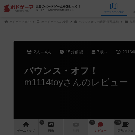
世界のボードゲームを楽しもう！
ボードゲーム専門の総合情報サイト
データベース
検
ボドゲーマTOP
ボードゲームの検索
バウンスオフの通販/商品詳細
作
2人～4人
15分前後
7歳～
2016
バウンス・オフ！
m1114toyさんのレビュー
5
15
176
ゲーム
トップ
画像
動画
レビュー
店舗/
カフェ