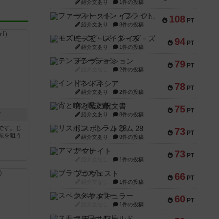
紹介文あり
1件の投稿
ファースト・イン・フライト
108
PT
紹介文あり
3件の投稿
モズビ－ズ・レイダ－ズ
94
PT
紹介文あり
1件の投稿
テンプテーション
79
PT
紹介文なし
2件の投稿
インドネシア
78
PT
紹介文あり
2件の投稿
宵と暁の呪文書
75
PT
フ
紹介文あり
8件の投稿
です。じ
リスボン・トラム 28
73
PT
転を狙う
紹介文あり
9件の投稿
アマナイト
73
PT
紹介文なし
1件の投稿
ブラヴェスト
66
PT
紹介文なし
1件の投稿
スペクタキュラー
60
PT
紹介文なし
1件の投稿
スモールワールド