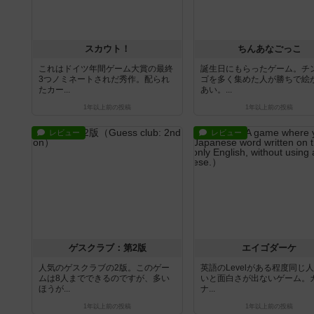
スカウト！
ちんあなごっこ
これはドイツ年間ゲーム大賞の最終
誕生日にもらったゲーム。チ
3つノミネートされだ秀作。配られ
ゴを多く集めた人が勝ちで絵
たカー...
あい。...
1年以上前
の投稿
1年以上前
の投稿
レビュー
レビュー
ゲスクラブ：第2版
エイゴダーケ
人気のゲスクラブの2版。このゲー
英語のLevelがある程度同じ
ムは8人までできるのですが、多い
いと面白さが出ないゲーム。
ほうが...
ナ...
1年以上前
の投稿
1年以上前
の投稿