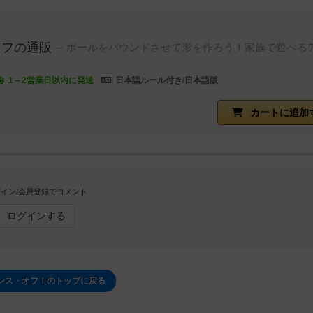
オフの通販
ボールをバウンドさせて形を作ろう！家族で遊べる
！
1～2営業日以内に発送
日本語ルール付き/日本語版
カートに追加
イン/会員登録でコメント
ログインする
ンス・オフ！のトップに戻る