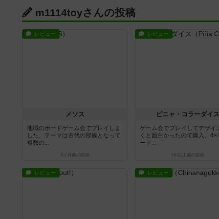
m1114toyさんの投稿
レビュー
レビュー
メソス
ピニャ・コラーダイ
地域のボードゲーム会でプレイしま
ゲーム会でプレイしてデザイ
した。テーマは古代の部族となって
くと面白かったので購入。4×
複数の...
ード...
9ヶ月前
の投稿
1年以上前
の投稿
レビュー
レビュー