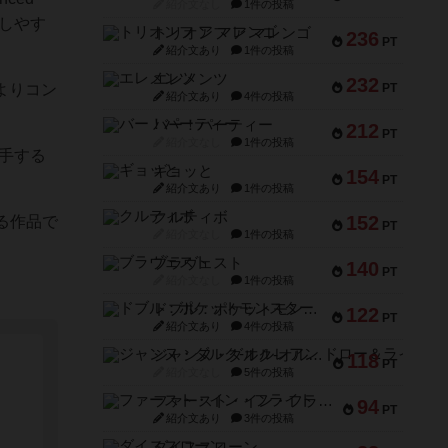
紹介文なし
1件の投稿
手しやす
トリオンフ ア マレンゴ
236
PT
紹介文あり
1件の投稿
エレメンツ
232
よりコン
PT
紹介文あり
4件の投稿
。
バー！パーティー
212
PT
紹介文なし
1件の投稿
入手する
ギョッと
154
PT
紹介文あり
1件の投稿
クルティボ
152
る作品で
PT
紹介文なし
1件の投稿
。
ブラヴェスト
140
PT
紹介文なし
1件の投稿
ドブル：ポケットモンスター
122
PT
紹介文あり
4件の投稿
ジャンヌ・ダルク-オルレアン ドロー＆ライト
118
PT
紹介文なし
5件の投稿
ファースト・イン・フライト
94
PT
紹介文あり
3件の投稿
ダイススローン