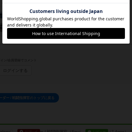
この投稿に
3
名が
ナイス！
しました
イン/会員登録でコメント
ログインする
ーダー / 戦闘指揮官のトップに戻る
リプレイ
レビュー