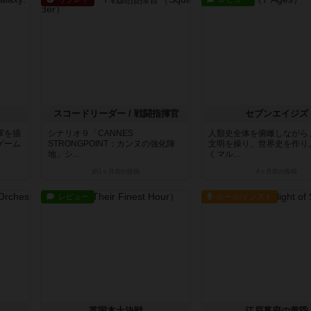
スコードリーダー / 戦闘指揮官
セブンエイジズ
軍を描
シナリオ９「CANNES
人類史全体を俯瞰しながら
ゲーム
STRONGPOINT：カンヌの強化陣
文明を操り、世界史を作り
地」シ...
くマル...
約1ヶ月前
の投稿
4ヶ月前
の投稿
レビュー
ルール/インスト
ラ
英国本土決戦
江戸幕府の黄昏