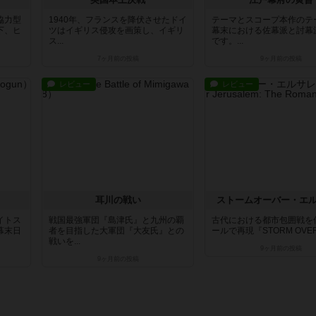
協力型
1940年、フランスを降伏させたドイ
テーマとスコープ本作のテ
下、ヒ
ツはイギリス侵攻を画策し、イギリ
幕末における佐幕派と討幕
ス...
です。...
7ヶ月前
の投稿
9ヶ月前
の投稿
レビュー
レビュー
耳川の戦い
ストームオーバー・エ
イトス
戦国最強軍団『島津氏』と九州の覇
古代における都市包囲戦を
幕末日
者を目指した大軍団『大友氏』との
ールで再現『STORM OVER J
戦いを...
9ヶ月前
の投稿
9ヶ月前
の投稿