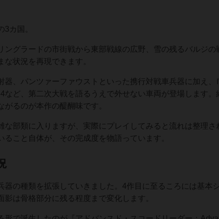
の3カ国。
リングラードの市街戦から東部戦線の広野、雪の残るバルジの
まな状況を再現できます。
射器、パンツァーファウストといった携行対戦車兵器に加え、
34など、第二次大戦を語るうえで外せない車両が登場します。
ながるのが本作の醍醐味です。
雑な部類に入りますが、実際にプレイしてみると流れは整理さ
いること自体が、その完成度を物語っています。
況
兵器の種類を拡張していきました。4作目に至るころには基本
面影は骨格部分に残る程度まで変化します。
形で誕生したのが『アドバンスド・スコードリーダー：Advan