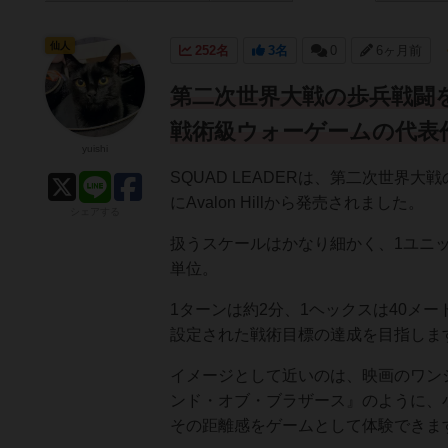
仙人
252名
3名
0
6ヶ月前
第二次世界大戦の歩兵戦闘
戦術級ウォーゲームの代表
yuishi
SQUAD LEADERは、第二次世界
にAvalon Hillから発売されました。
シェアする
扱うスケールはかなり細かく、1ユニッ
単位。
1ターンは約2分、1ヘックスは40メ
設定された戦術目標の達成を目指しま
イメージとして近いのは、映画のワン
ンド・オブ・ブラザース』のように、
その距離感をゲームとして体験できま