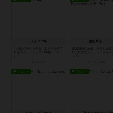
メディバル
銀河革命
13世紀の欧州を舞台にしたマルチプ
銀河規模の反乱、帝国と反乱
レイのカードドリブン戦略ゲーム
いた壮大なシミュレーション
202...
スペー...
17日前
の投稿
約1ヶ月前
の投稿
レビュー
レビュー
バーニングバナー
ブラックオーケスト