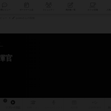
索
新着レビュー
ボードゲーム会
コミュニティ
掲示板一覧
ビュー
yuishiさんの投稿
～
揮官
1
リプレイ
日記
戦略
・コツ
ルール
/インスト
掲示板
拡張/関連
作
次