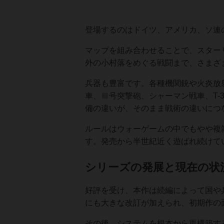
登場するのはドイツ、アメリカ、ソ連
マップを組み合わせることで、スター
外の小村落をめぐる戦闘まで、さまざ
兵器も豊富です。各種機関銃や火炎放
車、Ⅲ号突撃砲、シャーマン戦車、T-
備の違いが、そのまま戦術の違いにつ
ルールはウォーゲームの中でもやや複
す。発売から半世紀近く遊ばれ続けて
シリーズの発展と現在の状
好評を受け、本作は続編によって国や
にも大きな改訂が加えられ、初期作の
その後、システムを根本から再構築する