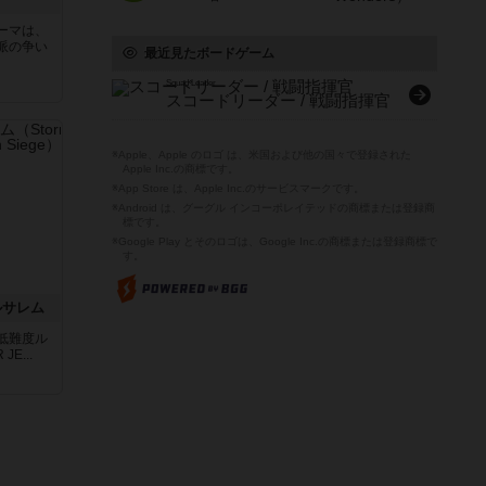
ーマは、
派の争い
最近見たボードゲーム
Squad Leader
スコードリーダー / 戦闘指揮官
※Apple、Apple のロゴ は、米国および他の国々で登録された
Apple Inc.の商標です。
※App Store は、Apple Inc.のサービスマークです。
※Android は、グーグル インコーポレイテッドの商標または登録商
標です。
※Google Play とそのロゴは、Google Inc.の商標または登録商標で
す。
ルサレム
低難度ル
E...