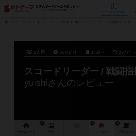
世界のボードゲームを楽しもう！
ボードゲーム専門の総合情報サイト
データベース
検
ボドゲーマTOP
ボードゲームの検索
スコードリーダー / 戦闘指揮官
レ
2人用
60分前後
14歳～
1977年
スコードリーダー / 戦闘指
yuishiさんのレビュー
2
3
4
ゲーム
トップ
画像
動画
レビュー
店舗/
カフェ