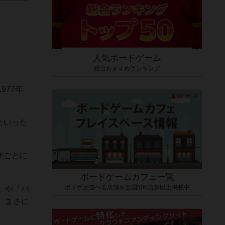
人気ボードゲーム
総合おすすめランキング
977年
といった
オごとに
ボードゲームカフェ一覧
ボドゲが遊べる店舗を全国500店舗以上掲載中
』や『バ
。まさに