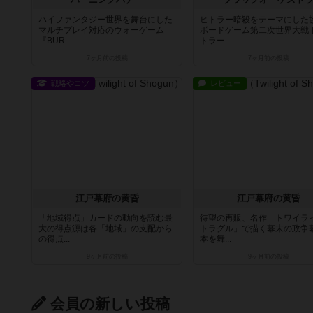
ハイファンタジー世界を舞台にした
ヒトラー暗殺をテーマにした
マルチプレイ対応のウォーゲーム
ボードゲーム第二次世界大戦
『BUR...
トラー...
7ヶ月前
の投稿
7ヶ月前
の投稿
戦略やコツ
レビュー
江戸幕府の黄昏
江戸幕府の黄昏
「地域得点」カードの動向を読む最
待望の再販、名作「トワイラ
大の得点源は各「地域」の支配から
トラグル」で描く幕末の政争
の得点...
本を舞...
9ヶ月前
の投稿
9ヶ月前
の投稿
会員の新しい投稿