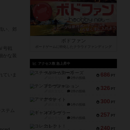
戦い、郊
ボドファン
ボードゲームに特化したクラウドファンディング
Ⅳ号戦
細かな装
アクセス数 急上昇中
スチームローラーズ
686
れていま
PT
紹介文なし
2件の投稿
テンプテーション
326
PT
紹介文なし
2件の投稿
アマナイト
300
PT
紹介文なし
1件の投稿
システム
ギャンブラー
257
PT
紹介文なし
2件の投稿
コレクト！
240
PT
ced