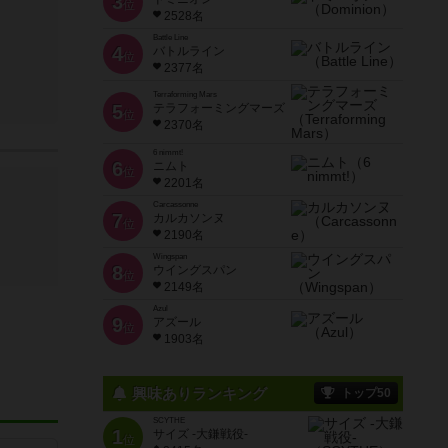
3
位
2528名
Battle Line
4
バトルライン
位
2377名
Terraforming Mars
5
テラフォーミングマーズ
位
2370名
6 nimmt!
6
ニムト
位
2201名
Carcassonne
7
カルカソンヌ
位
2190名
Wingspan
8
ウイングスパン
位
2149名
Azul
9
アズール
位
1903名
興味ありランキング
トップ50
SCYTHE
1
サイズ -大鎌戦役-
位