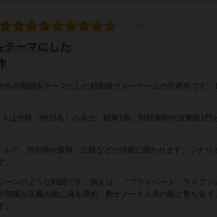
をテーマにした
作
大戦の歩兵戦闘をテーマにした戦術級ウォーゲームの代表作です。1
トは分隊（約10名）の兵士、戦車1両、対戦車砲や迫撃砲1門
ートルで、市街地や森林、丘陵などが詳細に描かれます。シナリ
す。
シーンのような戦闘です。例えば、『プライベート・ライアン
小部隊が瓦礫の陰に身を潜め、数十メートル先の敵と撃ち合う
す。