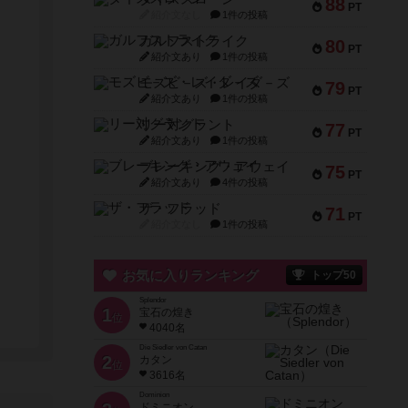
88
PT
紹介文なし
1件の投稿
ガルフストライク
80
PT
紹介文あり
1件の投稿
モズビ－ズ・レイダ－ズ
79
PT
紹介文あり
1件の投稿
リー対グラント
77
PT
紹介文あり
1件の投稿
ブレーキング・アウェイ
75
PT
紹介文あり
4件の投稿
ザ・フラッド
71
PT
紹介文なし
1件の投稿
お気に入りランキング
トップ50
Splendor
1
宝石の煌き
位
4040名
Die Siedler von Catan
2
カタン
位
3616名
Dominion
ドミニオン