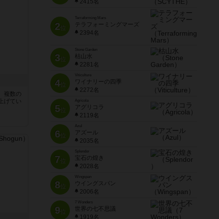
2415名
Terraforming Mars
2
テラフォーミングマーズ
位
2394名
Stone Garden
3
枯山水
位
2281名
Viticulture
4
ワイナリーの四季
位
2272名
、複数の
上げてい
Agricola
5
アグリコラ
位
2119名
Azul
6
アズール
位
2035名
Splendor
7
宝石の煌き
位
2028名
Wingspan
8
ウイングスパン
位
2006名
7 Wonders
9
世界の七不思議
位
1919名