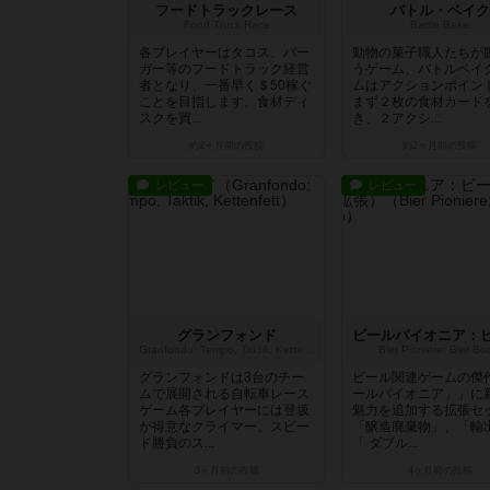
フードトラックレース
バトル・ベイク
Food Truck Race
Battle Bake
各プレイヤーはタコス、バー
動物の菓子職人たちが
ガー等のフードトラック経営
うゲーム、バトルベイ
者となり、一番早く＄50稼ぐ
ムはアクションポイン
ことを目指します。食材ディ
まず２枚の食材カード
スクを買...
き、２アクシ...
約2ヶ月前
の投稿
約2ヶ月前
の投稿
レビュー
レビュー
グランフォンド
Granfondo: Tempo, Taktik, Kettenfett
Bier Pioniere: Bier B
グランフォンドは3台のチー
ビール関連ゲームの傑
ムで展開される自転車レース
ールパイオニア」」に
ゲーム各プレイヤーには登坂
魅力を追加する拡張セ
が得意なクライマー、スピー
「醸造廃棄物」、「輸
ド勝負のス...
「 ダブル...
3ヶ月前
の投稿
4ヶ月前
の投稿