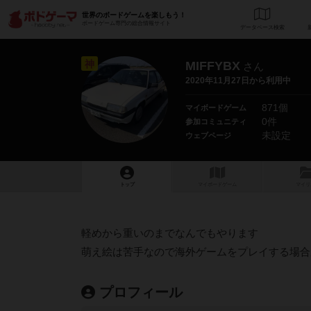
世界のボードゲームを楽しもう！
ボードゲーム専門の総合情報サイト
データベース
検
神
MIFFYBX
さん
2020年11月27日から利用中
871個
マイボードゲーム
0件
参加コミュニティ
未設定
ウェブページ
トップ
マイボードゲーム
マイリ
軽めから重いのまでなんでもやります
萌え絵は苦手なので海外ゲームをプレイする場合
プロフィール