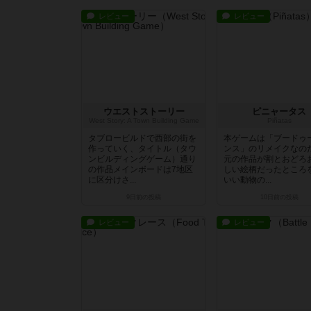
レビュー
レビュー
ウエストストーリー
ピニャータス
West Story: A Town Building Game
Piñatas
タブロービルドで西部の街を
本ゲームは「ブードゥ
作っていく、タイトル（タウ
ンス」のリメイクなの
ンビルディングゲーム）通り
元の作品が割とおどろ
の作品メインボードは7地区
しい絵柄だったところ
に区分けさ...
いい動物の...
9日前
の投稿
10日前
の投稿
レビュー
レビュー