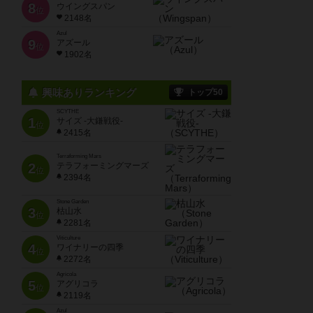
8
ウイングスパン
位
2148名
Azul
9
アズール
位
1902名
興味ありランキング
トップ50
SCYTHE
1
サイズ -大鎌戦役-
位
2415名
Terraforming Mars
2
テラフォーミングマーズ
位
2394名
Stone Garden
3
枯山水
位
2281名
Viticulture
4
ワイナリーの四季
位
2272名
Agricola
5
アグリコラ
位
2119名
Azul