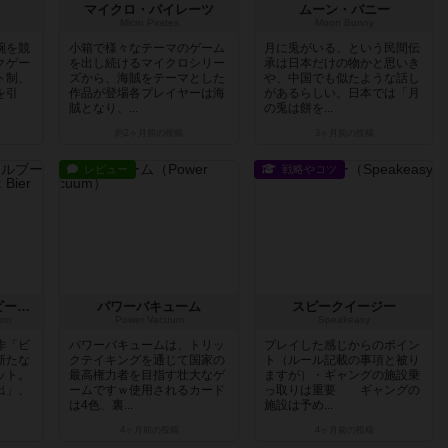
マイクロ・パイレーツ
ムーン・バニー
Micro Pirates
Moon Bunny
腕を競
小箱で様々なテーマのゲーム
月に兎がいる、という民間伝
クゲー
を出し続けるマイクロシリー
承は日本だけの物かと思いき
ト制、
ズから、海賊をテーマとした
や、中国でも似たような話し
を引
作品が登場各プレイヤーは海
があるらしい。日本では「月
賊となり、...
の兎は餅を...
約2ヶ月前
の投稿
3ヶ月前
の投稿
レビュー
戦略やコツ
ビールパイオニア：ビールブーム（拡張）
パワーバキューム
スピークイージー
oom
Power Vacuum
Speakeasy
作「ビ
パワーバキュームは、トリッ
プレイした感じからのポイン
新たな
クテイキングを通じて国家の
ト（ルール記載の事項と被り
ット。
最高権力者を目指す壮大なゲ
ますが）・ギャングの施設乗
出」、
ームですｗ使用されるカード
っ取りは重要 ギャングの
は4色、裏...
施設は予め...
4ヶ月前
の投稿
4ヶ月前
の投稿