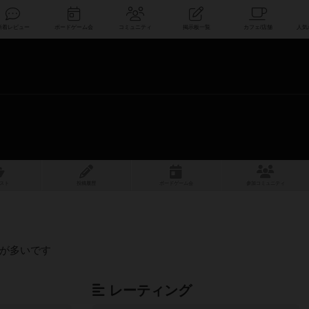
索
新着レビュー
ボードゲーム会
コミュニティ
掲示板一覧
スト
投稿履歴
ボ
ー
ドゲ
ーム
会
参加
コミュニティ
が多いです
レーティング