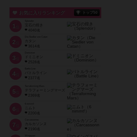
お気に入りランキング
トップ50
Splendor
1
宝石の煌き
位
4040名
Die Siedler von Catan
2
カタン
位
3614名
Dominion
3
ドミニオン
位
2528名
Battle Line
4
バトルライン
位
2377名
Terraforming Mars
5
テラフォーミングマーズ
位
2369名
6 nimmt!
6
ニムト
位
2200名
Carcassonne
7
カルカソンヌ
位
2190名
Wingspan