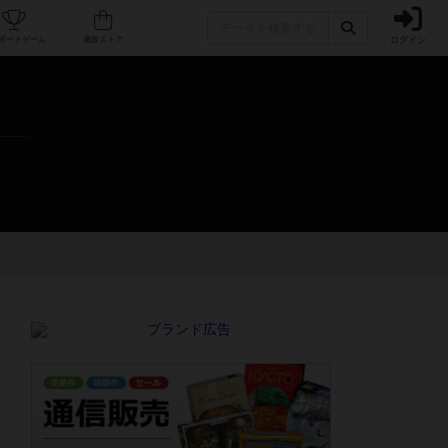
ログイン
カフェ/店舗
人気ボードゲーム
通販ストア