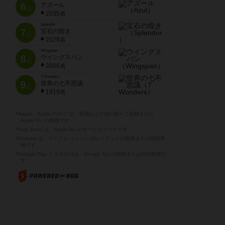
6
アズール
位
2035名
Splendor
7
宝石の煌き
位
2028名
Wingspan
8
ウイングスパン
位
2006名
7 Wonders
9
世界の七不思議
位
1919名
※Apple、Apple のロゴ は、米国および他の国々で登録された
Apple Inc.の商標です。
※App Store は、Apple Inc.のサービスマークです。
※Android は、グーグル インコーポレイテッドの商標または登録商
標です。
※Google Play とそのロゴは、Google Inc.の商標または登録商標で
す。