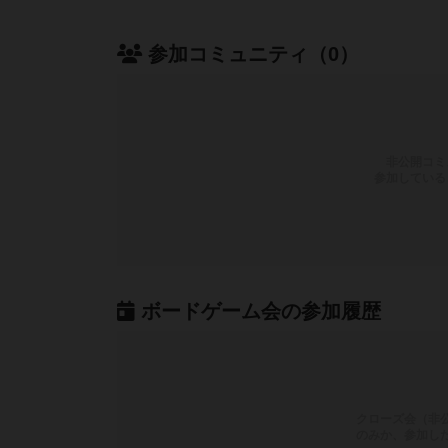
参加コミュニティ（0）
非公開コミ
参加している
ボードゲーム会の参加履歴
クローズ会（非
のみか、参加し