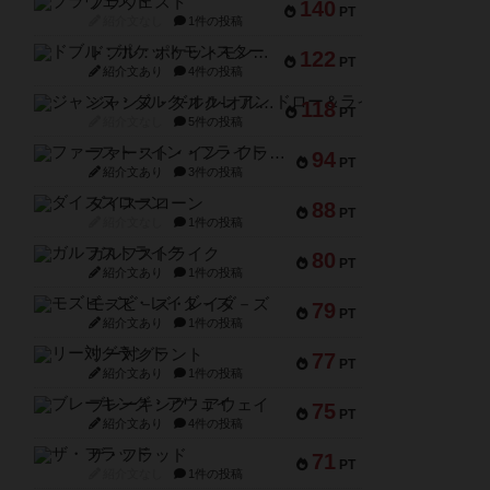
ブラヴェスト
140
PT
紹介文なし
1件の投稿
ドブル：ポケットモンスター
122
PT
紹介文あり
4件の投稿
ジャンヌ・ダルク-オルレアン ドロー＆ライト
118
PT
紹介文なし
5件の投稿
ファースト・イン・フライト
94
PT
紹介文あり
3件の投稿
ダイススローン
88
PT
紹介文なし
1件の投稿
ガルフストライク
80
PT
紹介文あり
1件の投稿
モズビ－ズ・レイダ－ズ
79
PT
紹介文あり
1件の投稿
リー対グラント
77
PT
紹介文あり
1件の投稿
ブレーキング・アウェイ
75
PT
紹介文あり
4件の投稿
ザ・フラッド
71
PT
紹介文なし
1件の投稿