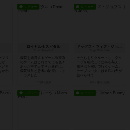
レビュー
レビュー
ロイヤルホスピタル
ドッグス・ウィズ・ジョブス
Royal Hospital
Dogs With Jobs
ープリ
病院を経営するゲーム医療系
犬たちをリクルートし、グル
だが、
のゲームはこれまでにも色々
ープを編成して仕事を与え、
おどろ
あった中で出てきた新作は、
勝利点を稼いで行くゲーム。
をかわ
病院経営と患者の治療にフォ
テーブル中央には５匹の犬が
ーカスした...
並べられて...
10日前
の投稿
約2ヶ月前
の投稿
レビュー
レビュー