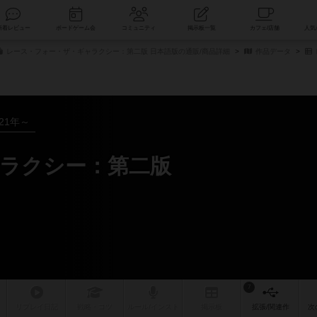
索
新着レビュー
ボードゲーム会
コミュニティ
掲示板一覧
レース・フォー・ザ・ギャラクシー：第二版 日本語版の通販/商品詳細
作品データ
021年～
ラクシー：第二版
ー
7
リプレイ
日記
戦略
・コツ
ルール
/インスト
掲示板
拡張/関連
作
次