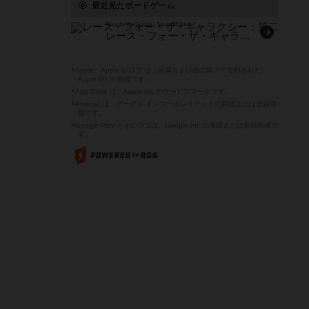
最近見たボードゲーム
Race for the Galaxy - Second Edition
レース・フォー・ザ・ギャラクシー：第二版
※Apple、Apple のロゴ は、米国および他の国々で登録された
Apple Inc.の商標です。
※App Store は、Apple Inc.のサービスマークです。
※Android は、グーグル インコーポレイテッドの商標または登録商
標です。
※Google Play とそのロゴは、Google Inc.の商標または登録商標で
す。