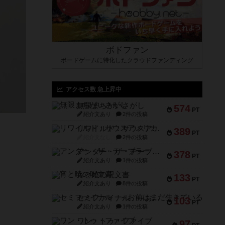
ボドファン
ボードゲームに特化したクラウドファンディング
アクセス数 急上昇中
無限まちがいさがし
574
PT
紹介文あり
2件の投稿
リワイルド：サウスアメリカ
389
PT
紹介文なし
2件の投稿
アンダー・ザ・テーブラー
378
PT
紹介文あり
1件の投稿
宵と暁の呪文書
133
PT
紹介文あり
8件の投稿
セミファイナル ～お前はまだ生きている～
103
PT
紹介文あり
1件の投稿
ワン・トゥ・ファイブ
97