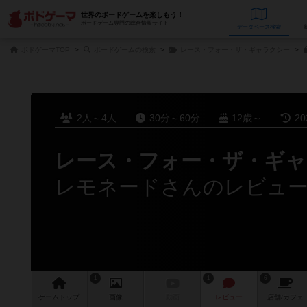
世界のボードゲームを楽しもう！
ボードゲーム専門の総合情報サイト
データベース
検
ボドゲーマTOP
ボードゲームの検索
レース・フォー・ザ・ギャラクシー
2人～4人
30分～60分
12歳～
2
レース・フォー・ザ・ギャ
レモネードさんのレビュ
1
1
6
ゲーム
トップ
画像
動画
レビュー
店舗/
カフェ