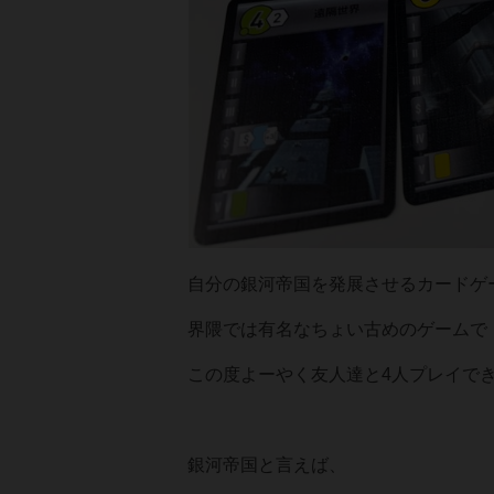
自分の銀河帝国を発展させるカードゲ
界隈では有名なちょい古めのゲームで
この度よーやく友人達と4人プレイで
銀河帝国と言えば、