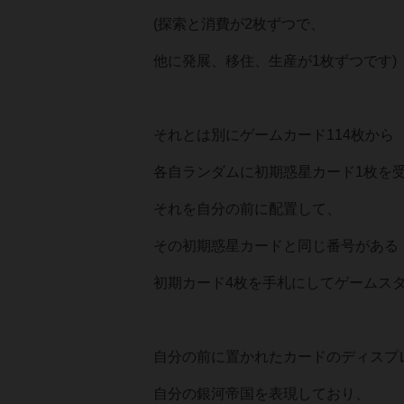
(探索と消費が2枚ずつで、
他に発展、移住、生産が1枚ずつです)
それとは別にゲームカード114枚から
各自ランダムに初期惑星カード1枚を
それを自分の前に配置して、
その初期惑星カードと同じ番号がある
初期カード4枚を手札にしてゲームス
自分の前に置かれたカードのディスプ
自分の銀河帝国を表現しており、