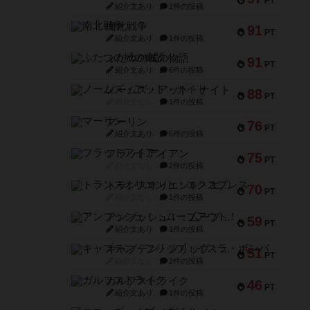
PT
紹介文あり
1件の投稿
南北戦争
91
PT
紹介文あり
1件の投稿
ふたつの城の物語
91
PT
紹介文あり
6件の投稿
ノームズ・アット・ナイト
88
PT
紹介文なし
1件の投稿
マーリン
76
PT
紹介文あり
6件の投稿
フラットアイアン
75
PT
紹介文なし
2件の投稿
トランスオリエント・エクスプレス
70
PT
紹介文なし
1件の投稿
アンブッシュ！：ムーブアウト！
59
PT
紹介文あり
1件の投稿
キャプテン・フリップ：イスラ・ボンバ
51
PT
紹介文なし
2件の投稿
ガルフストライク
46
PT
紹介文あり
1件の投稿