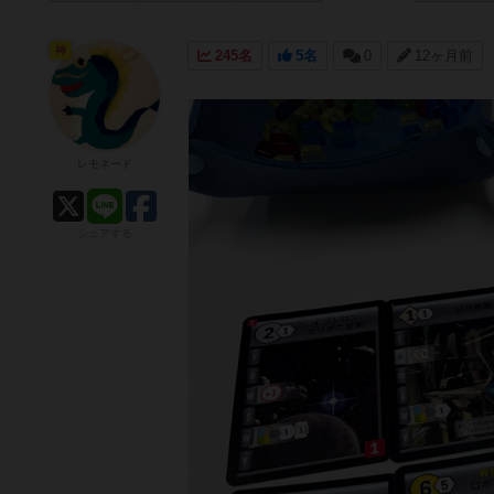
神
245名
5名
0
12ヶ月前
レモネード
シェアする