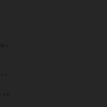
受取り
タート。
レイが