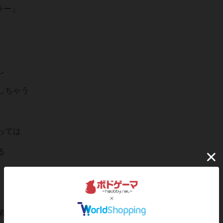
ラー」
し
しちゃう
っては
る
第二版で