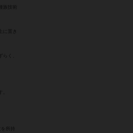
種族技術
上に置き
ずらく、
、
す。
枚を所持