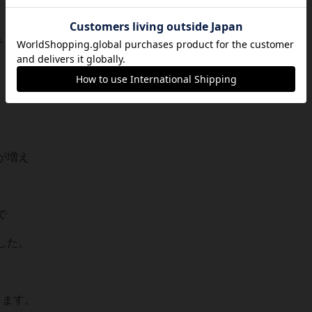
で
が増え
で
した。
します。