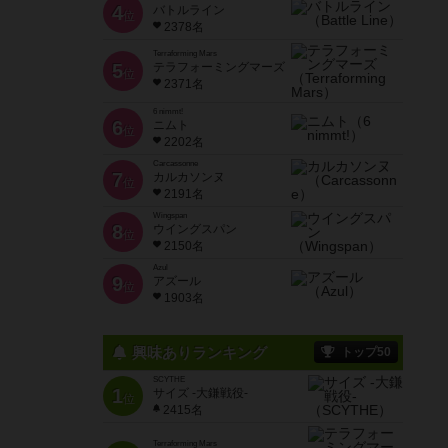
4
バトルライン
位
2378名
Terraforming Mars
5
テラフォーミングマーズ
位
2371名
6 nimmt!
6
ニムト
位
2202名
Carcassonne
7
カルカソンヌ
位
2191名
Wingspan
8
ウイングスパン
位
2150名
Azul
9
アズール
位
1903名
興味ありランキング
トップ50
SCYTHE
1
サイズ -大鎌戦役-
位
2415名
Terraforming Mars