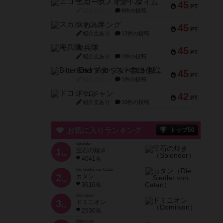
エコーズ・オブ・タイム
45
PT
紹介文なし
8件の投稿
スカルキング
45
PT
紹介文あり
12件の投稿
海兵隊
45
PT
紹介文あり
1件の投稿
Bitter End ブタペスト救出作戦
45
PT
紹介文なし
1件の投稿
ドコジャン
42
PT
紹介文あり
10件の投稿
お気に入りランキング
トップ50
Splendor
1
宝石の煌き
位
4041名
Die Siedler von Catan
2
カタン
位
3616名
Dominion
3
ドミニオン
位
2530名
Battle Line