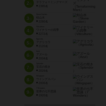
2
テラフォーミングマーズ
位
2395名
Stone Garden
3
枯山水
位
2280名
Viticulture
4
ワイナリーの四季
位
2272名
Agricola
5
アグリコラ
位
2120名
Azul
6
アズール
位
2034名
Splendor
7
宝石の煌き
位
2029名
Wingspan
8
ウイングスパン
位
2006名
7 Wonders
9
世界の七不思議
位
1920名