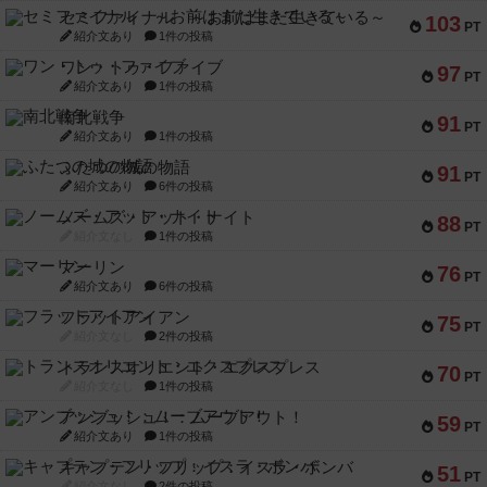
セミファイナル ～お前はまだ生きている～
103
PT
紹介文あり
1件の投稿
ワン・トゥ・ファイブ
97
PT
紹介文あり
1件の投稿
南北戦争
91
PT
紹介文あり
1件の投稿
ふたつの城の物語
91
PT
紹介文あり
6件の投稿
ノームズ・アット・ナイト
88
PT
紹介文なし
1件の投稿
マーリン
76
PT
紹介文あり
6件の投稿
フラットアイアン
75
PT
紹介文なし
2件の投稿
トランスオリエント・エクスプレス
70
PT
紹介文なし
1件の投稿
アンブッシュ！：ムーブアウト！
59
PT
紹介文あり
1件の投稿
キャプテン・フリップ：イスラ・ボンバ
51
PT
紹介文なし
2件の投稿