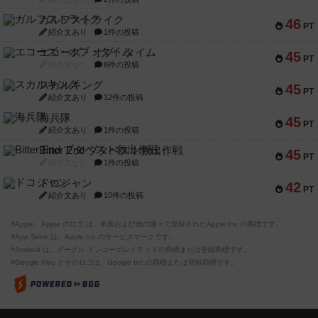
ガルフストライク
46
PT
紹介文あり
1件の投稿
エコーズ・オブ・タイム
45
PT
紹介文なし
8件の投稿
スカルキング
45
PT
紹介文あり
12件の投稿
海兵隊
45
PT
紹介文あり
1件の投稿
Bitter End ブタペスト救出作戦
45
PT
紹介文なし
1件の投稿
ドコジャン
42
PT
紹介文あり
10件の投稿
※Apple、Apple のロゴ は、米国および他の国々で登録されたApple Inc.の商標です。
※App Store は、Apple Inc.のサービスマークです。
※Android は、グーグル インコーポレイテッドの商標または登録商標です。
※Google Play とそのロゴは、Google Inc.の商標または登録商標です。