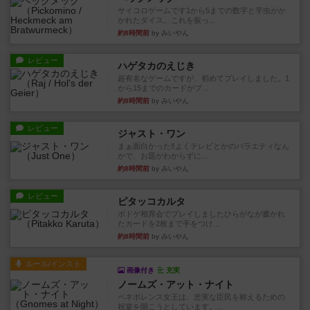
サイコロゲームです1から5までの数字と芋虫がか
かれたダイス。これを振っ...
約8時間前
by みいやん
レビュー
ハゲタカのえじき
超有名なゲームですが、初めてプレイしました。1
から15までのカードがプ...
約8時間前
by みいやん
レビュー
ジャスト・ワン
まぁ面白かった‼️よくテレビとかのバラエティなん
かで、お題がわからずに...
約8時間前
by みいやん
レビュー
ピタッコカルタ
ボドゲ相席会でプレイしましたひらがなが書かれ
たカードを2枚まで手をつけ...
約8時間前
by みいやん
ルール/インスト
画像付き
充実
ノームズ・アット・ナイト
ベネボレンス女王は、忠実な臣民を称えるための
祝宴を開こうとしています。...