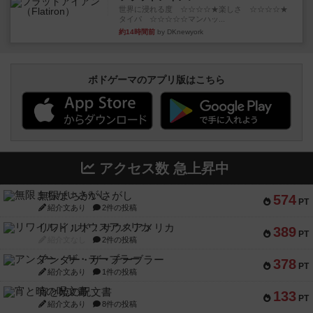
世界に浸れる度 ☆☆☆☆★楽しさ ☆☆☆☆★
タイパ ☆☆☆☆☆マンハッ...
約14時間前
by DKnewyork
ボドゲーマのアプリ版はこちら
アクセス数 急上昇中
無限まちがいさがし
574
PT
紹介文あり
2件の投稿
リワイルド：サウスアメリカ
389
PT
紹介文なし
2件の投稿
アンダー・ザ・テーブラー
378
PT
紹介文あり
1件の投稿
宵と暁の呪文書
133
PT
紹介文あり
8件の投稿