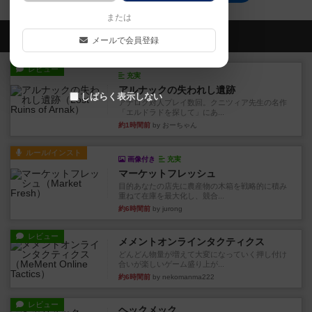
または
会員の新しい投稿
メールで会員登録
レビュー
充実
アルナックの失われし遺跡
しばらく表示しない
アナログ対人プレイ数回。クニツィア先生の名作
「エルドラドを探して」にあ...
約1時間前
by おーちゃん
ルール/インスト
画像付き
充実
マーケットフレッシュ
目的あなたの店先に農産物の木箱を戦略的に積み
重ねて在庫を最大化し、競合...
約6時間前
by jurong
レビュー
メメントオンラインタクティクス
どんどん物量が増えて大変になっていく押し付け
合いが楽しいゲーム盛り上が...
約6時間前
by nekomanma222
レビュー
ヘックメック