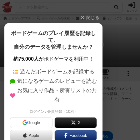
ログイン
閉じる
ボドゲーマTOP
ボードゲームの検索
オルレアン
オルレアン：拡張 侵
ボードゲームのプレイ履歴を記録し
て、
オルレアン：侵略（拡張）
自分のデータを管理しませんか？
0件の掲示板
約75,000人
がボドゲーマを利用中！
遊んだボードゲームを記録する
3
4
82
トップ
画像
動画
レビュー
カフェ
気になるゲームのレビューを読む
ログインするとオルレアン：侵略（拡張）に関する掲示板の作成やコメント
お気に入り作品・所有リストの共
の書き込みが出来るようになります。ルールの疑問やエラッタ情報、マニュ
アルでは判断し辛い曖昧な表記等について会員同士で自由にコミュニケーシ
有
ョンをとることが出来ます。
ログイン / 会員登録（10秒）
ログイン/無料会員登録
Google
X
Apple
Facebook
オルレアン：侵略（拡張）のトップに戻る