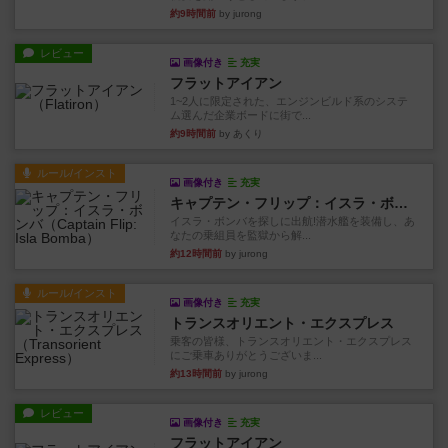
約9時間前
by jurong
レビュー
画像付き
充実
フラットアイアン
1~2人に限定された、エンジンビルド系のシステ
ム選んだ企業ボードに街で...
約9時間前
by あくり
ルール/インスト
画像付き
充実
キャプテン・フリップ：イスラ・ボンバ
イスラ・ボンバを探しに出航!潜水艦を装備し、あ
なたの乗組員を監獄から解...
約12時間前
by jurong
ルール/インスト
画像付き
充実
トランスオリエント・エクスプレス
乗客の皆様、トランスオリエント・エクスプレス
にご乗車ありがとうございま...
約13時間前
by jurong
レビュー
画像付き
充実
フラットアイアン