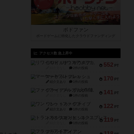
ボドファン
ボードゲームに特化したクラウドファンディング
アクセス数 急上昇中
リワイルド：サウスアメリカ
552
PT
紹介文なし
2件の投稿
マーケットフレッシュ
170
PT
紹介文あり
1件の投稿
ファイアー・ブルズ / 火牛陣
141
PT
紹介文なし
1件の投稿
ワン・トゥ・ファイブ
122
PT
紹介文あり
1件の投稿
トランスオリエント・エクスプレス
119
PT
紹介文なし
1件の投稿
フラットアイアン
118