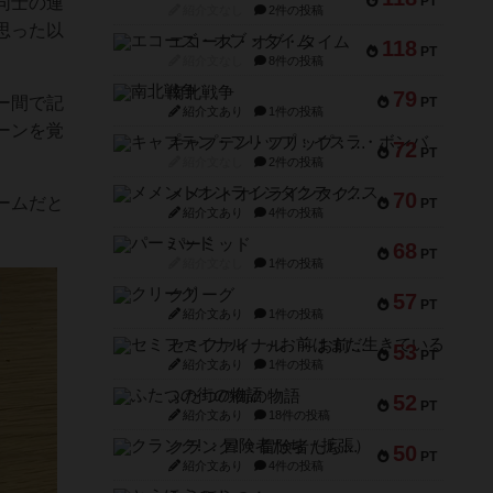
同士の連
PT
紹介文なし
2件の投稿
思った以
エコーズ・オブ・タイム
118
PT
紹介文なし
8件の投稿
南北戦争
79
ー間で記
PT
紹介文あり
1件の投稿
ーンを覚
キャプテン・フリップ：イスラ・ボンバ
72
PT
紹介文なし
2件の投稿
メメントオンラインタクティクス
70
ームだと
PT
紹介文あり
4件の投稿
パーミッド
68
PT
紹介文なし
1件の投稿
クリーグ
57
PT
紹介文あり
1件の投稿
セミファイナル ～お前はまだ生きている～
53
PT
紹介文あり
1件の投稿
ふたつの街の物語
52
PT
紹介文あり
18件の投稿
クランク! ：冒険者たち（拡張）
50
PT
紹介文あり
4件の投稿