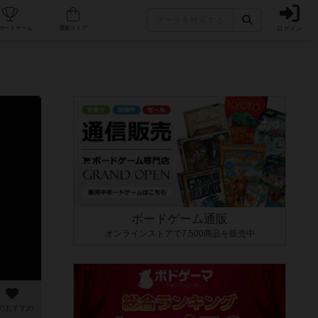
ログイン
カフェ/店舗
人気ボードゲーム
通販ストア
ボードゲーム通販
オンラインストアで7,500商品を販売中
のおすすめ