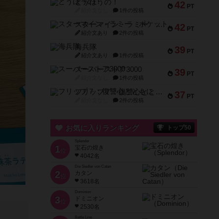
とうほうの！
42
PT
紹介文なし
1件の投稿
スターマイン・ラミー ポケット
42
PT
紹介文あり
2件の投稿
海兵隊
39
PT
紹介文あり
1件の投稿
スーパーストア3000
39
PT
紹介文なし
1件の投稿
フリップ７：復讐心とともに
37
PT
紹介文なし
2件の投稿
お気に入りランキング
トップ50
Splendor
1
宝石の煌き
位
4042名
Die Siedler von Catan
2
カタン
位
3618名
Dominion
3
ドミニオン
位
2530名
Battle Line