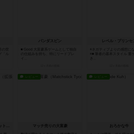
パンダスピン
レベル・プリンセ
月の世
■ Good 大富豪系ゲームとして独自
※ネガティブよりの感想に
グ「ル
の仕組みを持ち、特にリードプレ
※■ 筆者の基本スタイル 重
イ...
き...
12ヶ月前
の投稿
12ヶ月前
の投稿
レビュー
レビュー
ニュークレウム：後援者セット（拡張）
マッチ売りの大富豪
おろかな牛