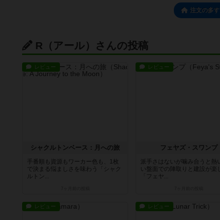
注文の多す
R（アール）さんの投稿
レビュー
レビュー
シャクルトンベース：月への旅
フェヤズ・スワンプ
手番順も資源もワーカー色も、1枚
派手さはないが噛み合うと熱
で決まる悩ましさを味わう「シャク
い盤面での陣取りと建設が楽
ルトン...
「フェヤ...
7ヶ月前
の投稿
7ヶ月前
の投稿
レビュー
レビュー