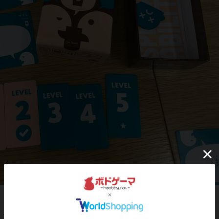
この投稿に
0
名が
ナイス！
しました