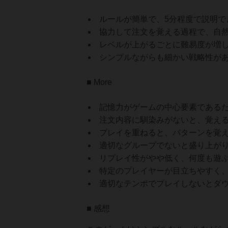
ルールが簡単で、5分程度で説明で
協力して注文を覚える過程で、自
レベルが上がるごとに難易度が増
シンプルながらも細かい戦略性が
■ More
記憶力がゲームの中心要素である
注文内容に馴染みがないと、覚え
プレイを重ねると、パターンを覚
適切なグループでないと盛り上が
リプレイ性がやや低く、何度も遊
特定のプレイヤーが目立ちやすく
適切なテンポでプレイしないとダ
■ 感想