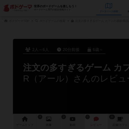
世界のボードゲームを楽しもう！
ボードゲーム専門の総合情報サイト
データベース
検
ボドゲーマTOP
ボードゲームの検索
注文の多すぎるゲーム カフェの通販/商品
2人～6人
20分前後
6歳～
注文の多すぎるゲーム カ
R（アール）さんのレビュ
4
2
7
91
ゲーム
トップ
画像
動画
レビュー
店舗/
カフェ