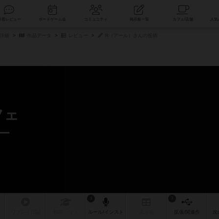
索
新着レビュー
ボードゲーム会
コミュニティ
掲示板一覧
詳細
作品データ
レビュー
R（アール）さんの投稿
フェ
ー
1
3
リプレイ
日記
戦略
・コツ
ルール
/インスト
掲示板
拡張/関連
作
次