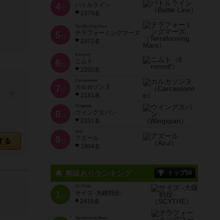
4
バトルライン
位
2379名
Terraforming Mars
5
テラフォーミングマーズ
位
2372名
6 nimmt!
6
ニムト
位
2202名
Carcassonne
7
カルカソンヌ
位
」?!
2191名
Wingspan
8
ウイングスパン
位
2151名
Azul
9
アズール
する
位
1904名
興味ありランキング
トップ50
SCYTHE
1
サイズ -大鎌戦役-
位
2416名
Terraforming Mars