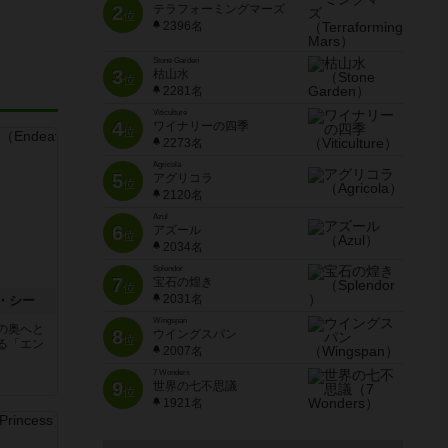
2
テラフォーミングマーズ
位
2396名
Stone Garden
3
枯山水
位
2281名
Viticulture
4
ワイナリーの四季
位
2273名
Agricola
5
アグリコラ
位
2120名
Azul
6
アズール
位
2034名
Splendor
7
宝石の煌き
位
2031名
・シー
Wingspan
の奥へと
8
ウイングスパン
位
る「エン
2007名
7 Wonders
9
世界の七不思議
位
1921名