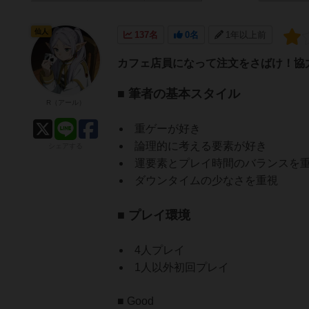
仙人
137名
0名
1年以上前
カフェ店員になって注文をさばけ！協
■ 筆者の基本スタイル
R（アール）
重ゲーが好き
論理的に考える要素が好き
シェアする
運要素とプレイ時間のバランスを
ダウンタイムの少なさを重視
■ プレイ環境
4人プレイ
1人以外初回プレイ
■ Good