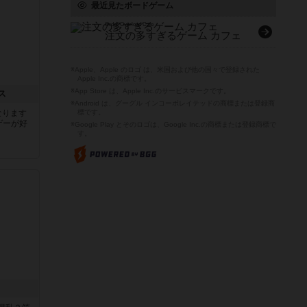
最近見たボードゲーム
Order Overload Cafe
注文の多すぎるゲーム カフェ
※Apple、Apple のロゴ は、米国および他の国々で登録された
Apple Inc.の商標です。
※App Store は、Apple Inc.のサービスマークです。
ス
※Android は、グーグル インコーポレイテッドの商標または登録商
なります
標です。
ゲーが好
※Google Play とそのロゴは、Google Inc.の商標または登録商標で
す。