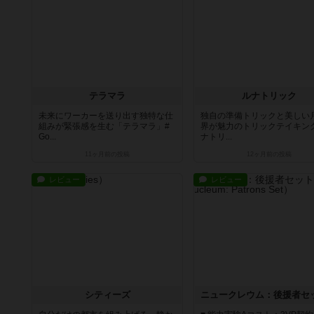
テラマラ
ルナトリック
未来にワーカーを送り出す独特な仕
独自の準備トリックと美しい
組みが緊張感を生む「テラマラ」#
界が魅力のトリックテイキン
Go...
ナトリ...
11ヶ月前
の投稿
12ヶ月前
の投稿
レビュー
レビュー
シティーズ