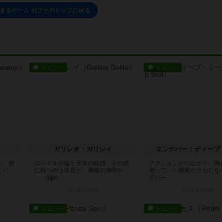
ぎるゲーム カフェのトップに戻る
レビュー
レビュー
ガリレオ・ガリレイ
エンデバー：ディープ
い、狭
ロンデルが描く天体の軌跡。その先
アクションがつながり、海
しい
に待つのは発見か、異端の烙印か
潜っていく感覚がクセにな
――知的...
デバー...
10ヶ月前
の投稿
10ヶ月前
の投稿
レビュー
レビュー