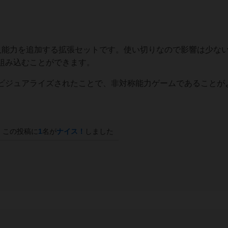
人能力を追加する拡張セットです。使い切りなので影響は少な
組み込むことができます。
ビジュアライズされたことで、非対称能力ゲームであることが
この投稿に
1
名が
ナイス！
しました