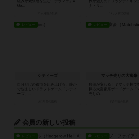
組みが緊張感を生む「テラマラ」#
界が魅力のトリックテイキン
Go...
ナトリ...
11ヶ月前
の投稿
12ヶ月前
の投稿
レビュー
レビュー
シティーズ
マッチ売りの大富豪
自分だけの都市を組み上げる、静か
数値が変わる！？マッチ棒で
で悩ましいドラフトゲーム「シティ
操る大富豪系ボードゲーム「
ーズ」...
売りの...
約1年前
の投稿
約1年前
の投稿
会員の新しい投稿
レビュー
レビュー