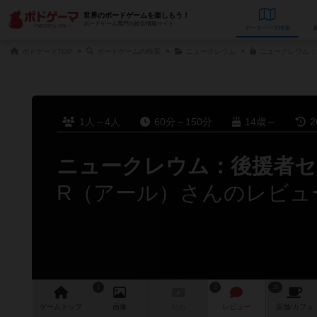
世界のボードゲームを楽しもう！
ボードゲーム専門の総合情報サイト
データベース
検
ボドゲーマTOP
ボードゲームの検索
ニュークレウム
ニュークレウム：
1人～4人
60分～150分
14歳～
2
ニュークレウム：後援者セ
R（アール）さんのレビュ
1
2
10
ゲーム
トップ
画像
動画
レビュー
店舗/
カフェ