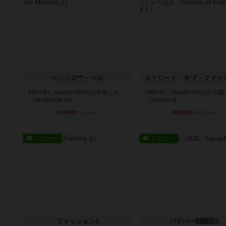
ヘッジロウ・ヘル
1987年にAvalon Hill社が出版した
1985年にAvalon Hill社が出
『Hedgerow He...
『Streets of ...
約1時間前
by Chaco
約1時間前
by Chaco
レビュー
レビュー
フィッシェン2
パイパー戦闘団2