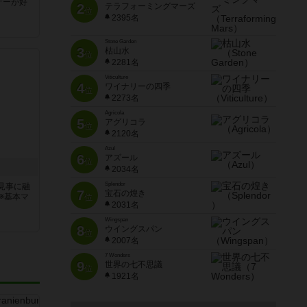
ゲーが好
2
テラフォーミングマーズ
位
2395名
Stone Garden
3
枯山水
位
2281名
Viticulture
4
ワイナリーの四季
位
2273名
Agricola
5
アグリコラ
位
2120名
Azul
6
アズール
位
2034名
Splendor
見事に融
7
宝石の煌き
※基本マ
位
2031名
Wingspan
8
ウイングスパン
位
2007名
7 Wonders
9
世界の七不思議
位
1921名