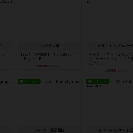
ストリート・オブ・ファイア：ASLデラックスモジュール1
ペガサス橋
オラニエンブルガー
版した
1997年にAvalon Hill社が出版した
存在をうっすらと認識して
『Pegasus Bri...
ど、セールやってて、2人
カプレと...
約1時間前
by Chaco
約2時間前
by みいやん
レビュー
レビュー
パイパー戦闘団1
レッドバリケ－ド