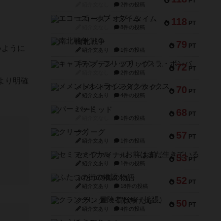
PT
紹介文なし
2件の投稿
エコーズ・オブ・タイム
118
PT
紹介文なし
8件の投稿
南北戦争
79
PT
いように
紹介文あり
1件の投稿
キャプテン・フリップ：イスラ・ボンバ
72
PT
紹介文なし
2件の投稿
より明確
メメントオンラインタクティクス
70
PT
紹介文あり
4件の投稿
パーミッド
68
PT
紹介文なし
1件の投稿
クリーグ
57
PT
紹介文あり
1件の投稿
セミファイナル ～お前はまだ生きている～
53
PT
紹介文あり
1件の投稿
ふたつの街の物語
52
PT
紹介文あり
18件の投稿
クランク! ：冒険者たち（拡張）
50
PT
紹介文あり
4件の投稿