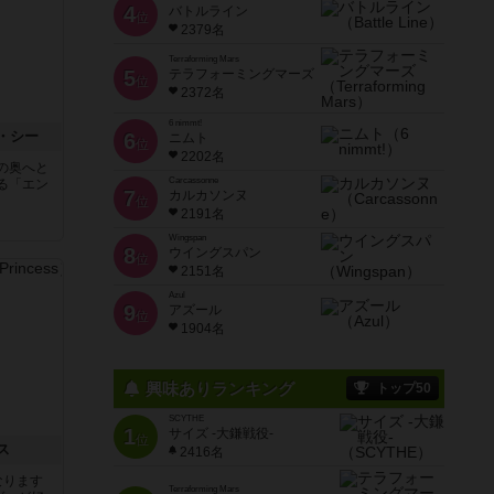
4
バトルライン
位
2379名
Terraforming Mars
5
テラフォーミングマーズ
位
2372名
6 nimmt!
・シー
6
ニムト
位
2202名
の奥へと
Carcassonne
る「エン
7
カルカソンヌ
位
2191名
Wingspan
8
ウイングスパン
位
2151名
Azul
9
アズール
位
1904名
興味ありランキング
トップ50
SCYTHE
1
サイズ -大鎌戦役-
位
ス
2416名
なります
Terraforming Mars