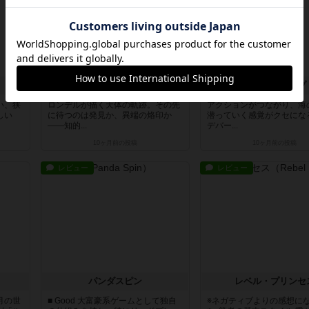
ガリレオ・ガリレイ
エンデバー：ディープ
い、狭
ロンデルが描く天体の軌跡。その先
アクションがつながり、海
しい
に待つのは発見か、異端の烙印か
潜っていく感覚がクセにな
――知的...
デバー...
10ヶ月前
の投稿
10ヶ月前
の投稿
レビュー
レビュー
パンダスピン
レベル・プリンセ
月の世
■ Good 大富豪系ゲームとして独自
※ネガティブよりの感想に