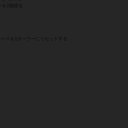
ンを2個得る
ペースを1ターラーにリセットする