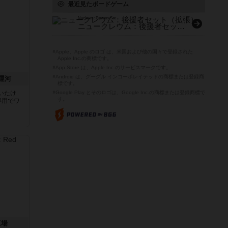
最近見たボードゲーム
Nucleum: Patrons Set
ニュークレウム：後援者セット（拡張）
※Apple、Apple のロゴ は、米国および他の国々で登録された
Apple Inc.の商標です。
※App Store は、Apple Inc.のサービスマークです。
※Android は、グーグル インコーポレイテッドの商標または登録商
運河
標です。
いたけ
※Google Play とそのロゴは、Google Inc.の商標または登録商標で
す。
専用でワ
工場