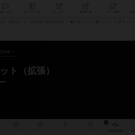
索
新着レビュー
ボードゲーム会
コミュニティ
掲示板一覧
拡張 後援者セット 日本語版の通販/商品詳細
作品データ
レビュー
R（アー
024年～
ット（拡張）
ー
7
リプレイ
日記
戦略
・コツ
ルール
/インスト
掲示板
拡張/関連
作
次