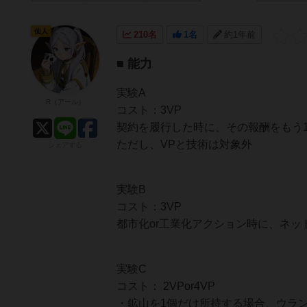
仙人
210名
1名
約1年前
■ 能力
実験A
R（アール）
コスト：3VP
契約を履行した時に、その報酬をもう
ただし、VPと技術は対象外
シェアする
実験B
コスト：3VP
都市化or工業化アクション時に、ネッ
実験C
コスト： 2VPor4VP
・鉱山を1個だけ所持する場合、ウラン