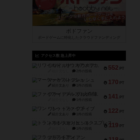
ボドファン
ボードゲームに特化したクラウドファンディング
アクセス数 急上昇中
リワイルド：サウスアメリカ
552
PT
紹介文なし
2件の投稿
マーケットフレッシュ
170
PT
紹介文あり
1件の投稿
ファイアー・ブルズ / 火牛陣
141
PT
紹介文なし
1件の投稿
ワン・トゥ・ファイブ
122
PT
紹介文あり
1件の投稿
トランスオリエント・エクスプレス
119
PT
紹介文なし
1件の投稿
フラットアイアン
118