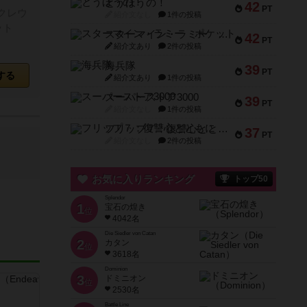
とうほうの！
42
PT
クレウ
紹介文なし
1件の投稿
ット
スターマイン・ラミー ポケット
42
PT
紹介文あり
2件の投稿
海兵隊
39
PT
する
紹介文あり
1件の投稿
スーパーストア3000
39
PT
紹介文なし
1件の投稿
フリップ７：復讐心とともに
37
PT
紹介文なし
2件の投稿
お気に入りランキング
トップ50
Splendor
1
宝石の煌き
位
4042名
Die Siedler von Catan
2
カタン
位
3618名
Dominion
3
ドミニオン
位
2530名
Battle Line