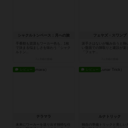
シャクルトンベース：月への旅
フェヤズ・スワンプ
手番順も資源もワーカー色も、1枚
派手さはないが噛み合うと熱
で決まる悩ましさを味わう「シャク
い盤面での陣取りと建設が楽
ルトン...
「フェヤ...
7ヶ月前
の投稿
7ヶ月前
の投稿
レビュー
レビュー
テラマラ
ルナトリック
未来にワーカーを送り出す独特な仕
独自の準備トリックと美しい