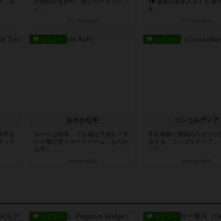
グ「ル
の仕組みを持ち、特にリードプレ
※■ 筆者の基本スタイル 重
イ...
き...
12ヶ月前
の投稿
12ヶ月前
の投稿
レビュー
レビュー
おろかな牛
コンコルディア
数字を
ルールは簡単、でも場は大混乱？笑
手札構築と盤面の広がりが
マッチ
いの飛び交うカードゲーム「おろか
合する「コンコルディア」 
な牛」...
ップ...
約1年前
の投稿
約1年前
の投稿
レビュー
レビュー